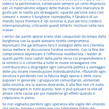
video e la performance, conservano sempre un certo disprezzo
per «il materialismo volgare delle masse», la loro mancanza di
gusto per le novità più stravaganti: «queste persone sono così
comuni! », ovvero Il borghese cosmopolita, il fanatico di un
mondo senza frontiere è «di sinistra» e, può persino credersi
internazionalista, criticando questi bifolchi rinchiusi nella loro
«casa».
I vertici dei partiti operai erano stati conquistati da tempo dalla
borghesia, con la quale avevano stretto compromessi
keynesiani che garantivano loro il sostegno della loro clientela
senza mettere in discussione l’ordine esistente. Con la fine dei
compromessi keynesiani e l’offensiva neoliberista, i leader di
questi partiti sono caduti dalla parte verso cui propendevano e
la sinistra si è convertita a tutte le nuove stravaganze che
contribuiscono a disgregare ogni comunità politica a vantaggio
delle più strane rivendicazioni individualistiche, rifiutando ogni
decenza e perdendo così la fiducia degli operai e delle classi
popolari in generale. I gruppuscoli comunitaristi, alimentati
dalla sinistra, ora la stanno divorando. E alla fine non c’è nulla
da rimpiangere in tutto questo. Non si può passare la vita ad
amare certe cause per poi maledirne gli effetti quando ti
colpiscono in pieno.
Se non vogliamo perdere ogni speranza alle soglie del «mondo
che verrà», bisogna cominciare con l’abbattere l’idolo del