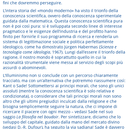
fini che dovremmo perseguire.
L’intera storia del «mondo moderno» ha visto il trionfo della
conoscenza scientifica, ovvero della conoscenza sperimentale
guidata dalla matematica. Questa conoscenza scientifica pura
non è poi così pura: si è sviluppata secondo linee di interesse
pragmatico e le esigenze dell’industria e del profitto hanno
finito per fornirle il suo programma di ricerca e renderla un
sistema di legittimazione sociale e politica perfettamente
ideologico, come ha dimostrato Jürgen Habermas (
Scienza e
tecnologia come ideologia
, 1967). Lungi dall’essere il trionfo della
ragione, il nostro mondo è soprattutto quello in cui la
razionalità strumentale viene messa al servizio degli scopi più
assurdi o abominevoli.
L’Illuminismo non si conclude con un percorso chiaramente
tracciato, ma con un’alternativa che potremmo riassumere così:
Kant o Sade! Sottomettersi ai principi morali, che sono gli unici
assoluti (mentre la conoscenza scientifica è solo relativa e
condizionata), o considerare che tali principi morali non sono
altro che gli ultimi pregiudizi inculcati dalla religione e che
bisogna semplicemente seguire la natura, che ci impone di
ricercare il piacere con ogni mezzo – vedasi Sade nel suo
saggio
La filosofia nel boudoir
. Per sintetizzare, diciamo che lo
sviluppo del capitale, guidato dalla mano del mercato divino
(vedasi D.-R. Dufour), ha seguito la via sadiana! Sade è davvero