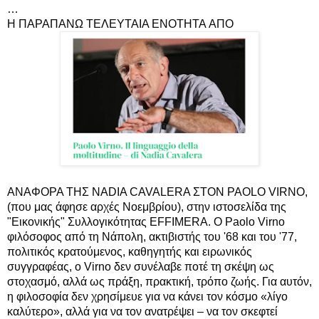
…
H ΠΑΡΑΠΑΝΩ TEΛEYTAIA ENOTHTA ΑΠΟ
ΑΝΑΦΟΡΑ ΤΗΣ NADIA CAVALERA ΣTOΝ PAOLO VIRNO,
(που μας άφησε αρχές Νοεμβρίου), στην ιστοσελίδα της
"Εικονικής" Συλλογικότητας EFFIMERA. Ο Paolo Virno
φιλόσοφος από τη Νάπολη, ακτιβιστής του '68 και του '77,
πολιτικός κρατούμενος, καθηγητής και ειρωνικός
συγγραφέας, ο Virno δεν συνέλαβε ποτέ τη σκέψη ως
στοχασμό, αλλά ως πράξη, πρακτική, τρόπο ζωής. Για αυτόν,
η φιλοσοφία δεν χρησίμευε για να κάνει τον κόσμο «λίγο
καλύτερο», αλλά για να τον ανατρέψει – να τον σκεφτεί