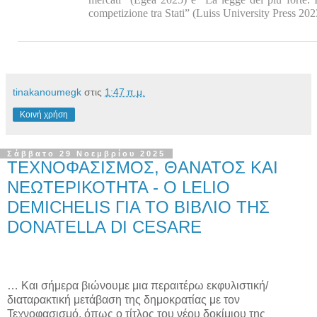
competizione tra Stati” (Luiss University Press 202
tinakanoumegk
στις
1:47 π.μ.
Κοινή χρήση
Σάββατο 29 Νοεμβρίου 2025
ΤΕΧΝΟΦΑΣΙΣΜΟΣ, ΘΑΝΑΤΟΣ ΚΑΙ
ΝΕΩΤΕΡΙΚΟΤΗΤΑ - Ο LELIO
DEMICHELIS ΓΙΑ ΤΟ ΒΙΒΛΙΟ ΤΗΣ
DONATELLA DI CESARE
… Και σήμερα βιώνουμε μια περαιτέρω εκφυλιστική/
διαταρακτική μετάβαση της δημοκρατίας με τον
Τεχνοφασισμό, όπως ο τίτλος του νέου δοκίμιου της