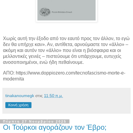
Χωρίς αυτή την έξοδο από τον εαυτό προς τον άλλον, το εγώ
δεν θα υπήρχε καν». Αν, αντίθετα, αρνούμαστε τον «άλλο» –
ακόμη και αυτόν τον «άλλο» που είναι η βιόσφαιρα και οι
μελλοντικές γενιές – πιστεύουμε ότι υπάρχουμε, ευτυχείς
ανοσοποιημένοι, ενώ ήδη πεθαίνουμε.
ΑΠΟ: https://www.doppiozero.com/tecnofascismo-morte-e-
modernita
tinakanoumegk
στις
11:50 π.μ.
Κοινή χρήση
Πέμπτη 27 Νοεμβρίου 2025
Οι Τούρκοι αγοράζουν τον Έβρο;