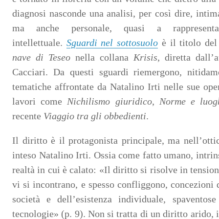
diagnosi nasconde una analisi, per così dire, intima
ma anche personale, quasi a rappresent
intellettuale.
Sguardi nel sottosuolo
è il titolo de
nave di Teseo
nella collana
Krisis
, diretta dall
Cacciari. Da questi sguardi riemergono, nitidame
tematiche affrontate da Natalino Irti nelle sue oper
lavori come
Nichilismo giuridico
,
Norme e luog
recente
Viaggio tra gli obbedienti
.
Il diritto è il protagonista principale, ma nell’ott
inteso Natalino Irti. Ossia come fatto umano, intri
realtà in cui è calato: «Il diritto si risolve in tensi
vi si incontrano, e spesso confliggono, concezioni 
società e dell’esistenza individuale, spavento
tecnologie» (p. 9). Non si tratta di un diritto arido, 