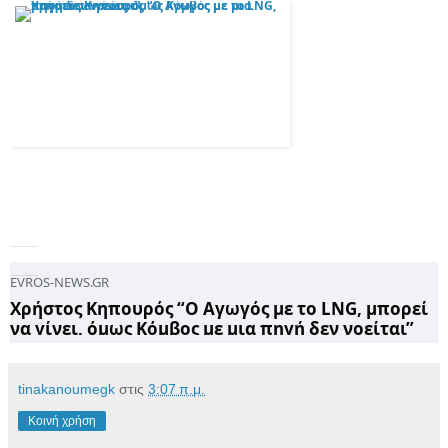
EVROS-NEWS.GR
Χρήστος Κηπουρός “Ο Αγωγός με το LNG, μπορεί
να γίνει, όμως Κόμβος με μια πηγή δεν νοείται”
tinakanoumegk
στις
3:07 π.μ.
Κοινή χρήση