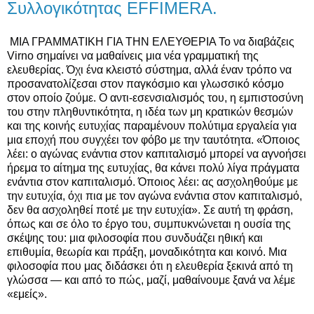
Συλλογικότητας EFFIMERA.
ΜΙΑ ΓΡΑΜΜΑΤΙΚΗ ΓΙΑ ΤΗΝ ΕΛΕΥΘΕΡΙΑ Το να διαβάζεις
Virno σημαίνει να μαθαίνεις μια νέα γραμματική της
ελευθερίας. Όχι ένα κλειστό σύστημα, αλλά έναν τρόπο να
προσανατολίζεσαι στον παγκόσμιο και γλωσσικό κόσμο
στον οποίο
ζούμε. Ο αντι-εσενσιαλισμός του, η εμπιστοσύνη
του στην πληθυντικότητα, η ιδέα των μη κρατικών θεσμών
και της κοινής ευτυχίας παραμένουν πολύτιμα εργαλεία για
μια εποχή που συγχέει τον φόβο με την ταυτότητα. «Όποιος
λέει: ο αγώνας ενάντια στον καπιταλισμό μπορεί να αγνοήσει
ήρεμα το αίτημα της ευτυχίας, θα κάνει πολύ λίγα πράγματα
ενάντια στον καπιταλισμό. Όποιος λέει: ας ασχοληθούμε με
την ευτυχία, όχι πια με τον αγώνα ενάντια στον καπιταλισμό,
δεν θα ασχοληθεί ποτέ με την ευτυχία». Σε αυτή τη φράση,
όπως και σε όλο το έργο του, συμπυκνώνεται η ουσία της
σκέψης του: μια φιλοσοφία που συνδυάζει ηθική και
επιθυμία, θεωρία και πράξη, μοναδικότητα και κοινό. Μια
φιλοσοφία που μας διδάσκει ότι η ελευθερία ξεκινά από τη
γλώσσα — και από το πώς, μαζί, μαθαίνουμε ξανά να λέμε
«εμείς».