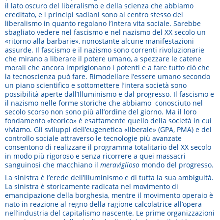
il lato oscuro del liberalismo e della scienza che abbiamo
ereditato, e i principi sadiani sono al centro stesso del
liberalismo in quanto regolano l’intera vita sociale. Sarebbe
sbagliato vedere nel fascismo e nel nazismo del XX secolo un
«ritorno alla barbarie», nonostante alcune manifestazioni
assurde. Il fascismo e il nazismo sono correnti rivoluzionarie
che mirano a liberare il potere umano, a spezzare le catene
morali che ancora imprigionano i potenti e a fare tutto ciò che
la tecnoscienza può fare. Rimodellare l’essere umano secondo
un piano scientifico e sottomettere l’intera società sono
possibilità aperte dall’Illuminismo e dal progresso. Il fascismo e
il nazismo nelle forme storiche che abbiamo conosciuto nel
secolo scorso non sono più all’ordine del giorno. Ma il loro
fondamento «teorico» è esattamente quello della società in cui
viviamo. Gli sviluppi dell’eugenetica «liberale» (GPA, PMA) e del
controllo sociale attraverso le tecnologie più avanzate
consentono di realizzare il programma totalitario del XX secolo
in modo più rigoroso e senza ricorrere a quei massacri
sanguinosi che macchiano il
meraviglioso
mondo del progresso.
La sinistra è l’erede dell’Illuminismo e di tutta la sua ambiguità.
La sinistra è storicamente radicata nel movimento di
emancipazione della borghesia, mentre il movimento operaio è
nato in reazione al regno della ragione calcolatrice all’opera
nell’industria del capitalismo nascente. Le prime organizzazioni