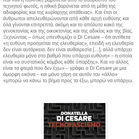
τεχνητού φωτός, η ηθική βαρύνεται από τη μέθη της
αδιαφορίας και της κυρίαρχης απάθειας». Και έτσι οι
άνθρωποι απελευθερώνονται από κάθε αρχή ευθύνης και
όλα γίνονται επιτρεπτά, ακόμη και το απόλυτο κακό της
γενοκτονίας και της οικοκτονίας και της αδικίας και της βίας.
Ξεχνώντας – όπως υπενθυμίζει ο Di Cesare – ότι αντίθετα
«η ευθύνη προηγείται της ελευθερίας», επειδή «η ελευθερία
δεν είναι αυτάρκεια, δεν είναι αυθαιρεσία […], αλλά υπάρχει
ελευθερία μόνο στο βαθμό που υπάρχει ευθύνη» – η οποία
είναι «ο συστατικός κόμβος κάθε ύπαρξης». Και «ο άλλος
είναι τα φτερά που δεν έχω» – γράφει ο Di Cesare με μια
όμορφη εικόνα – και μόνο χάρη σε αυτόν τον «άλλο»
«μπορώ να κάνω το βήμα προς τα έξω, μπορώ να υπάρχω.