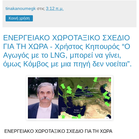
tinakanoumegk
στις
3:12 π.μ.
Κοινή χρήση
ΕΝΕΡΓΕΙΑΚΟ ΧΩΡΟΤΑΞΙΚΟ ΣΧΕΔΙΟ
ΓΙΑ ΤΗ ΧΩΡΑ - Χρήστος Κηπουρός “Ο
Αγωγός με το LNG, μπορεί να γίνει,
όμως Κόμβος με μια πηγή δεν νοείται”.
ΕΝΕΡΓΕΙΑΚΟ ΧΩΡΟΤΑΞΙΚΟ ΣΧΕΔΙΟ ΓΙΑ ΤΗ ΧΩΡΑ