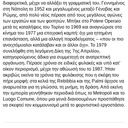
διαφορετικά, μέχρι να αλλάξει τη γραμματική του. Γεννημένος
στη Νάπολη το 1952 και μεγαλωμένος μεταξύ Γένοβας και
Ρώμης, από πολύ νέος πέρασε από τους μεγάλους αγώνες
των εργατών και των φοιτητών. Μπήκε στο Potere Operaio
μετά τις καταλήψεις του Τορίνο το 1969 και αναγνώρισε στο
κίνημα του 1977 μια εποχιακή καμπή: όχι μια ηττημένη
επανάσταση, αλλά μια αλλαγή παραδείγματος – «που οι πιο
ανοιχτόμυαλοι κατάλαβαν και οι άλλοι όχι». Το 1979
συνελήφθη στη λεγόμενη Δίκη της 7ης Απριλίου,
κατηγορούμενος άδικα για συμμετοχή σε ανατρεπτική
οργάνωση. Πέρασε χρόνια σε ειδικές φυλακές και υπό κατ'
οίκον περιορισμό, μέχρι την αθώωσή του το 1987. Ήταν
ακριβώς εκείνα τα χρόνια της φυλάκισης που η σκέψη του
πήρε μορφή: στα κελιά της Rebibbia και της Palmi άρχισε να
αναρωτιέται για τη γλώσσα, τη μνήμη, τη δράση. Από εκείνη
την εμπειρία γεννήθηκαν περιοδικά όπως το Metropoli και το
Luogo Comune, όπου μια γενιά διανοουμένων προσπάθησε
να σκεφτεί τον κομμουνισμό μετά το φορντιστικό εργοστάσιο.