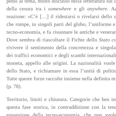
pensi al tema, molto discusso nella letteratura sul
della cesura tra i
somewhere
e gli
anywhere
. A
reazione: «C’è […] il ridestarsi o rivelarsi dello
s
che rompe, in singoli parti del globo, l’uniforme e
tecno-economia, e fa risuonare le antiche e veneran
Dove sembra di riascoltare il Fichte dello
Stato c
rivivere il sentimento della concretezza e singolar
dei traffici economici e degli scambi internazionali
moneta, appello alle origini. La nazionalità vuole
dello Stato, e richiamare in essa l’unità di politi
Tutte queste forze raccolte insieme nella definita mi
(p. 78).
Territorio, limiti e chiusura. Categorie che ben in
questa fase storica, in contraddizione con la ten
espansione della tecno-economia, che non vuole