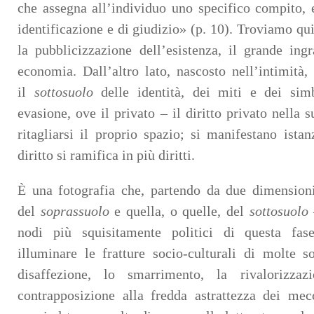
che assegna all’individuo uno specifico compito, e
identificazione e di giudizio» (p. 10). Troviamo qui 
la pubblicizzazione dell’esistenza, il grande ing
economia. Dall’altro lato, nascosto nell’intimità, 
il
sottosuolo
delle identità, dei miti e dei simb
evasione, ove il privato – il diritto privato nella 
ritagliarsi il proprio spazio; si manifestano istan
diritto si ramifica in più diritti.
È una fotografia che, partendo da due dimensioni
del
soprassuolo
e quella, o quelle, del
sottosuolo
–
nodi più squisitamente politici di questa fase
illuminare le fratture socio-culturali di molte so
disaffezione, lo smarrimento, la rivalorizza
contrapposizione alla fredda astrattezza dei mec