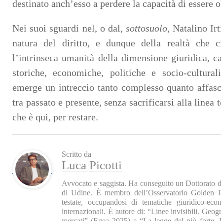
destinato anch’esso a perdere la capacità di essere 
Nei suoi sguardi nel, o dal,
sottosuolo
, Natalino Irt
natura del diritto, e dunque della realtà che c
l’intrinseca umanità della dimensione giuridica, ca
storiche, economiche, politiche e socio-cultural
emerge un intreccio tanto complesso quanto affas
tra passato e presente, senza sacrificarsi alla linea
che è qui, per restare.
Scritto da
Luca Picotti
Avvocato e saggista. Ha conseguito un Dottorato di
di Udine. È membro dell’Osservatorio Golden P
testate, occupandosi di tematiche giuridico-econ
internazionali. È autore di: “Linee invisibili. Geogr
mercati” (Egea 2025) e “La legge del più forte. I