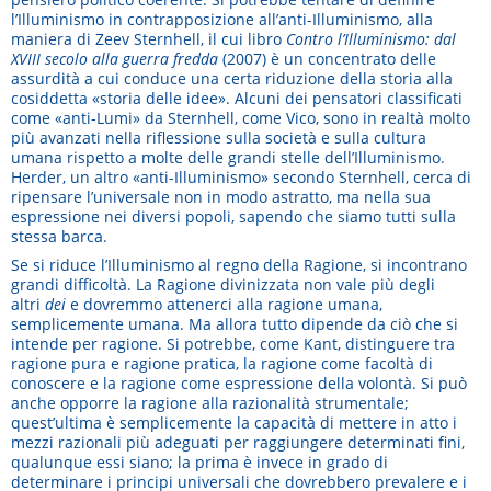
l’Illuminismo in contrapposizione all’anti-Illuminismo, alla
maniera di Zeev Sternhell, il cui libro
Contro l’Illuminismo: dal
XVIII secolo alla guerra fredda
(2007) è un concentrato delle
assurdità a cui conduce una certa riduzione della storia alla
cosiddetta «storia delle idee». Alcuni dei pensatori classificati
come «anti-Lumi» da Sternhell, come Vico, sono in realtà molto
più avanzati nella riflessione sulla società e sulla cultura
umana rispetto a molte delle grandi stelle dell’Illuminismo.
Herder, un altro «anti-Illuminismo» secondo Sternhell, cerca di
ripensare l’universale non in modo astratto, ma nella sua
espressione nei diversi popoli, sapendo che siamo tutti sulla
stessa barca.
Se si riduce l’Illuminismo al regno della Ragione, si incontrano
grandi difficoltà. La Ragione divinizzata non vale più degli
altri
dei
e dovremmo attenerci alla ragione umana,
semplicemente umana. Ma allora tutto dipende da ciò che si
intende per ragione. Si potrebbe, come Kant, distinguere tra
ragione pura e ragione pratica, la ragione come facoltà di
conoscere e la ragione come espressione della volontà. Si può
anche opporre la ragione alla razionalità strumentale;
quest’ultima è semplicemente la capacità di mettere in atto i
mezzi razionali più adeguati per raggiungere determinati fini,
qualunque essi siano; la prima è invece in grado di
determinare i principi universali che dovrebbero prevalere e i