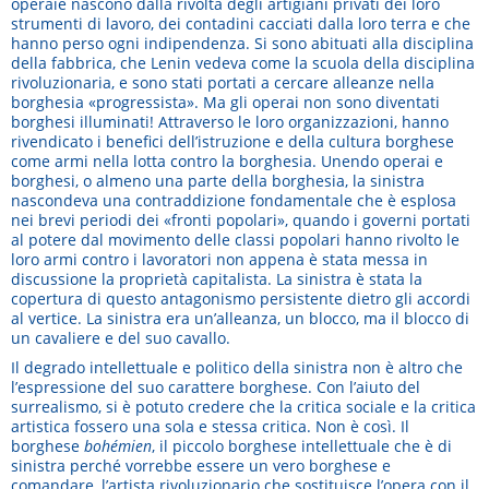
operaie nascono dalla rivolta degli artigiani privati dei loro
strumenti di lavoro, dei contadini cacciati dalla loro terra e che
hanno perso ogni indipendenza. Si sono abituati alla disciplina
della fabbrica, che Lenin vedeva come la scuola della disciplina
rivoluzionaria, e sono stati portati a cercare alleanze nella
borghesia «progressista». Ma gli operai non sono diventati
borghesi illuminati! Attraverso le loro organizzazioni, hanno
rivendicato i benefici dell’istruzione e della cultura borghese
come armi nella lotta contro la borghesia. Unendo operai e
borghesi, o almeno una parte della borghesia, la sinistra
nascondeva una contraddizione fondamentale che è esplosa
nei brevi periodi dei «fronti popolari», quando i governi portati
al potere dal movimento delle classi popolari hanno rivolto le
loro armi contro i lavoratori non appena è stata messa in
discussione la proprietà capitalista. La sinistra è stata la
copertura di questo antagonismo persistente dietro gli accordi
al vertice. La sinistra era un’alleanza, un blocco, ma il blocco di
un cavaliere e del suo cavallo.
Il degrado intellettuale e politico della sinistra non è altro che
l’espressione del suo carattere borghese. Con l’aiuto del
surrealismo, si è potuto credere che la critica sociale e la critica
artistica fossero una sola e stessa critica. Non è così. Il
borghese
bohémien
, il piccolo borghese intellettuale che è di
sinistra perché vorrebbe essere un vero borghese e
comandare, l’artista rivoluzionario che sostituisce l’opera con il