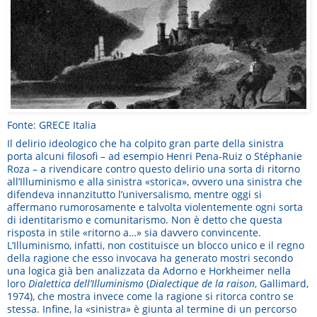
Fonte: GRECE Italia
Il delirio ideologico che ha colpito gran parte della sinistra
porta alcuni filosofi – ad esempio Henri Pena-Ruiz o Stéphanie
Roza – a rivendicare contro questo delirio una sorta di ritorno
all’Illuminismo e alla sinistra «storica», ovvero una sinistra che
difendeva innanzitutto l’universalismo, mentre oggi si
affermano rumorosamente e talvolta violentemente ogni sorta
di identitarismo e comunitarismo. Non è detto che questa
risposta in stile «ritorno a…» sia davvero convincente.
L’Illuminismo, infatti, non costituisce un blocco unico e il regno
della ragione che esso invocava ha generato mostri secondo
una logica già ben analizzata da Adorno e Horkheimer nella
loro
Dialettica dell’Illuminismo
(
Dialectique de la raison
, Gallimard,
1974), che mostra invece come la ragione si ritorca contro se
stessa. Infine, la «sinistra» è giunta al termine di un percorso