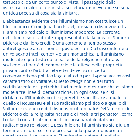
tortuoso e, da un certo punto di vista, il passaggio dalla
«sinistra sociale» alla «sinistra societaria» è inevitabile se si ha
un’idea precisa di cosa sia la sinistra.
È abbastanza evidente che l’Illuminismo non costituisce un
blocco unico. Come Jonathan Israel, possiamo distinguere tra
Illuminismo radicale e Illuminismo moderato. La corrente
dell’Illuminismo radicale, rappresentata dalla linea di Spinoza,
Diderot e dai loro eredi, è una corrente al tempo stesso
antireligiosa e atea – non c’è posto per un Dio trascendente o
un «disegno intelligente» – e antimonarchica. L’Illuminismo
moderato è piuttosto dalla parte della religione naturale,
sostiene la libertà di commercio e la difesa della proprietà
privata contro l’arbitrarietà e tende verso un certo
conservatorismo politico legato all’odio per il «popolaccio» così
caratteristico di Voltaire. Questo
clivage
non è del tutto
soddisfacente e si potrebbe facilmente dimostrare che esistono
molte altre linee di demarcazione. In ogni caso, se ci si
richiama all’Illuminismo, bisognerebbe specificare a quale: a
quello di Rousseau e al suo radicalismo politico o a quello di
Voltaire, sostenitore del dispotismo illuminato? Dell’ateismo di
Diderot o della religiosità naturale di molti altri pensatori, come
Locke, il cui radicalismo politico è inseparabile dal suo
radicamento religioso? È possibile che l’Illuminismo sia più un
termine che una corrente precisa sulla quale rifondare un
pensiero politico coerente. Si potrebbe tentare di definire