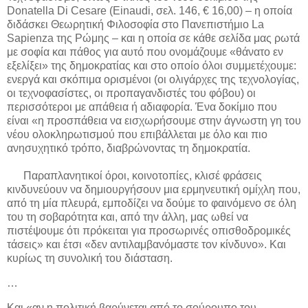
Donatella Di Cesare (Einaudi, σελ. 146, € 16,00) – η οποία
διδάσκει Θεωρητική Φιλοσοφία στο Πανεπιστήμιο La
Sapienza της Ρώμης – και η οποία σε κάθε σελίδα μας ρωτά
με σοφία και πάθος για αυτό που ονομάζουμε «θάνατο εν
εξελίξει» της δημοκρατίας και στο οποίο όλοι συμμετέχουμε:
ενεργά και σκόπιμα ορισμένοι (οι ολιγάρχες της τεχνολογίας,
οι τεχνοφασίστες, οι προπαγανδιστές του φόβου) οι
περισσότεροι με απάθεια ή αδιαφορία. Ένα δοκίμιο που
είναι «η προσπάθεια να εισχωρήσουμε στην άγνωστη γη του
νέου ολοκληρωτισμού που επιβάλλεται με όλο και πιο
ανησυχητικό τρόπο, διαβρώνοντας τη δημοκρατία.
Παραπλανητικοί όροι, κοινοτοπίες, κλισέ φράσεις
κινδυνεύουν να δημιουργήσουν μια ερμηνευτική ομίχλη που,
από τη μία πλευρά, εμποδίζει να δούμε το φαινόμενο σε όλη
του τη σοβαρότητα και, από την άλλη, μας ωθεί να
πιστέψουμε ότι πρόκειται για προσωρινές οπισθοδρομικές
τάσεις» και έτσι «δεν αντιλαμβανόμαστε τον κίνδυνο». Και
κυρίως τη συνολική του διάσταση.
…
Και «αν η πολιτική βαρύνεται από το σούρουπο του