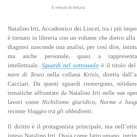
6
minuti di lettura
Natalino Irti, Accademico dei Lincei, tra i più import
è tornato in libreria con un volume che dietro alla
diagnosi nasconde una analisi, per così dire, intima
ma anche personale, quasi a rappresent
intellettuale.
Sguardi nel sottosuolo
è il titolo de
nave di Teseo
nella collana
Krisis
, diretta dall
Cacciari. Da questi sguardi riemergono, nitidame
tematiche affrontate da Natalino Irti nelle sue oper
lavori come
Nichilismo giuridico
,
Norme e luog
recente
Viaggio tra gli obbedienti
.
Il diritto è il protagonista principale, ma nell’ott
inteso Natalino Irti. Ossia come fatto umano, intri