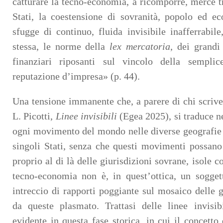
catturare la tecno-economia, a ricomporre, mercé tra
Stati, la coestensione di sovranità, popolo ed e
sfugge di continuo, fluida invisibile inafferrabile
stessa, le norme della
lex mercatoria
, dei grandi
finanziari riposanti sul vincolo della sempli
reputazione d’impresa» (p. 44).
Una tensione immanente che, a parere di chi scrive,
L. Picotti,
Linee invisibili
(Egea 2025), si traduce n
ogni movimento del mondo nelle diverse geografie g
singoli Stati, senza che questi movimenti possano 
proprio al di là delle giurisdizioni sovrane, isole c
tecno-economia non è, in quest’ottica, un sogget
intreccio di rapporti poggiante sul mosaico delle g
da queste plasmato. Trattasi delle linee invisib
evidente in questa fase storica, in cui il concetto