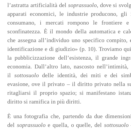
l’astratta artificialità del
soprassuolo
, dove si svol
apparati economici, le industrie producono, gli 
consumano, i mercati rompono le frontiere e
sconfinatezza. È il mondo della automatica e calc
che assegna all’individuo uno specifico compito, e
identificazione e di giudizio» (p. 10). Troviamo qui 
la pubblicizzazione dell’esistenza, il grande ing
economia. Dall’altro lato, nascosto nell’intimità, 
il
sottosuolo
delle identità, dei miti e dei simb
evasione, ove il privato – il diritto privato nella 
ritagliarsi il proprio spazio; si manifestano istan
diritto si ramifica in più diritti.
È una fotografia che, partendo da due dimensioni
del
soprassuolo
e quella, o quelle, del
sottosuolo
–