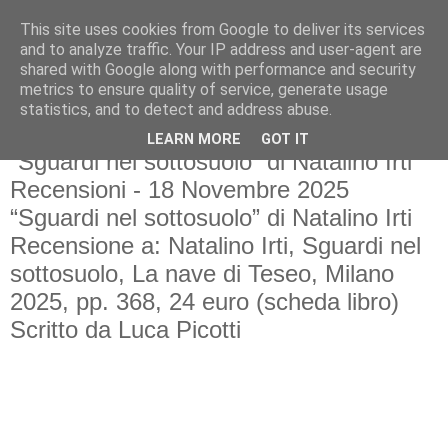
This site uses cookies from Google to deliver its services
and to analyze traffic. Your IP address and user-agent are
shared with Google along with performance and security
metrics to ensure quality of service, generate usage
statistics, and to detect and address abuse.
LEARN MORE
GOT IT
Κυριακή 30 Νοεμβρίου 2025
“Sguardi nel sottosuolo” di Natalino Irti
Recensioni - 18 Novembre 2025
“Sguardi nel sottosuolo” di Natalino Irti
Recensione a: Natalino Irti, Sguardi nel
sottosuolo, La nave di Teseo, Milano
2025, pp. 368, 24 euro (scheda libro)
Scritto da Luca Picotti