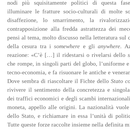
nodi più squisitamente politici di questa fase
illuminare le fratture socio-culturali di molte so
disaffezione, lo smarrimento, la rivalorizza
contrapposizione alla fredda astrattezza dei mec
pensi al tema, molto discusso nella letteratura sul
della cesura tra i
somewhere
e gli
anywhere
. A
reazione: «C’è […] il ridestarsi o rivelarsi dello
s
che rompe, in singoli parti del globo, l’uniforme e
tecno-economia, e fa risuonare le antiche e veneran
Dove sembra di riascoltare il Fichte dello
Stato c
rivivere il sentimento della concretezza e singolar
dei traffici economici e degli scambi internazionali
moneta, appello alle origini. La nazionalità vuole
dello Stato, e richiamare in essa l’unità di politi
Tutte queste forze raccolte insieme nella definita mi