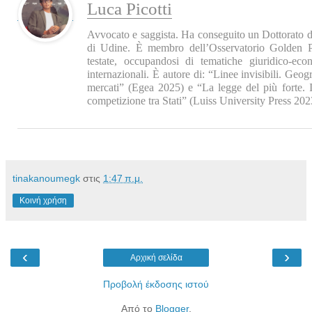
Luca Picotti
Avvocato e saggista. Ha conseguito un Dottorato di
di Udine. È membro dell’Osservatorio Golden P
testate, occupandosi di tematiche giuridico-econ
internazionali. È autore di: “Linee invisibili. Geogr
mercati” (Egea 2025) e “La legge del più forte. I
competizione tra Stati” (Luiss University Press 202
tinakanoumegk
στις
1:47 π.μ.
Κοινή χρήση
‹
›
Αρχική σελίδα
Προβολή έκδοσης ιστού
Από το
Blogger
.