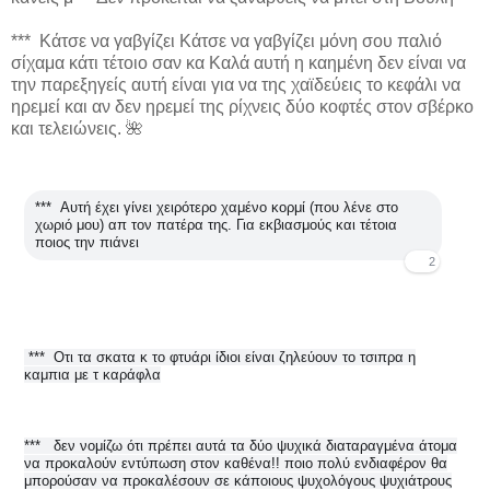
*** Κάτσε να γαβγίζει Κάτσε να γαβγίζει μόνη σου παλιό
σίχαμα κάτι τέτοιο σαν κα Καλά αυτή η καημένη δεν είναι να
την παρεξηγείς αυτή είναι για να της χαϊδεύεις το κεφάλι να
ηρεμεί και αν δεν ηρεμεί της ρίχνεις δύο κοφτές στον σβέρκο
και τελειώνεις. 🌺
***
Αυτή έχει γίνει χειρότερο χαμένο κορμί (που λένε στο
χωριό μου) απ τον πατέρα της. Για εκβιασμούς και τέτοια
ποιος την πιάνει
2
1
***
Οτι τα σκατα κ το φτυάρι ίδιοι είναι ζηλεύουν το τσιπρα η
καμπια με τ καράφλα
2
***
δεν νομίζω ότι πρέπει αυτά τα δύο ψυχικά διαταραγμένα άτομα
να προκαλούν εντύπωση στον καθένα!! ποιο πολύ ενδιαφέρον θα
Μ
αρ
μπορούσαν να προκαλέσουν σε κάποιους ψυχολόγους ψυχιάτρους