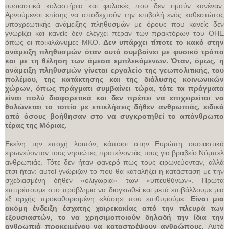
ουσιαστικά κολαστήρια και φυλακές που δεν τιμούν κανέναν.
Αρνούμενοι επίσης να αποδεχτούν την επιβολή ενός καθεστώτος
υποχρεωτικής ανάμειξης πληθυσμών με όρους που κανείς δεν
γνωρίζει και κανείς δεν ελέγχει πέραν των πρακτόρων του ΟΗΕ
όπως οι ποικιλώνυμες ΜΚΟ.
Δεν υπάρχει τίποτε το κακό στην
ανάμειξη πληθυσμών όταν αυτό συμβαίνει με φυσικό τρόπο
και με τη θέληση των άμεσα εμπλεκόμενων.
Όταν, όμως, η
ανάμειξη πληθυσμών γίνεται εργαλείο της γεωπολιτικής, του
πολέμου, της κατάκτησης και της διάλυσης κοινωνικών
χώρων, όπως πράγματι συμβαίνει τώρα, τότε τα πράγματα
είναι πολύ διαφορετικά και δεν πρέπει να επιχειρείται να
θολώνεται το τοπίο με επικλήσεις δήθεν ανθρωπιάς, ειδικά
από όσους βοήθησαν στο να συγκροτηθεί το απάνθρωπο
τέρας της Μόριας.
Εκείνη την εποχή λοιπόν, κάποιοι στην Ευρώπη ουσιαστικά
ειρωνεύονταν τους νησιώτες προτείνοντάς τους για βραβείο Νόμπελ
ανθρωπιάς. Τότε δεν ήταν φανερό πως τους ειρωνεύονταν, αλλά
έτσι ήταν: αυτοί γνώριζαν το που θα καταλήξει η κατάσταση με την
σχεδιασμένη δήθεν «ολιγωρία» των «υπευθύνων». Πρώτα
επιτρέπουμε στο πρόβλημα να διογκωθεί και μετά επιβάλλουμε μια
εξ αρχής προκαθορισμένη «λύση» που επιθυμούμε.
Είναι μια
ακόμη ένδειξη έσχατης χαιρεκακίας από την πλευρά των
εξουσιαστών, το να χρησιμοποιούν δηλαδή την ίδια την
ανθρωπιά προκειμένου να καταστρέψουν ανθρώπους.
Αυτό