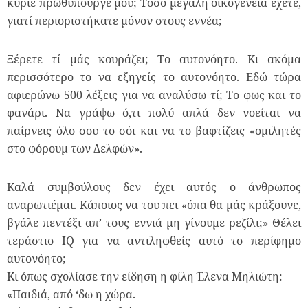
κύριε πρωθυπουργέ μου; Τόσο μεγάλη οικογένεια έχετε,
γιατί περιοριστήκατε μόνον στους εννέα;
Ξέρετε τί μάς κουράζει; Το αυτονόητο. Κι ακόμα
περισσότερο το να εξηγείς το αυτονόητο. Εδώ τώρα
αφιερώνω 500 λέξεις για να αναλύσω τί; Το φως και το
φανάρι. Να γράψω ό,τι πολύ απλά δεν νοείται να
παίρνεις όλο σου το σόι και να το βαφτίζεις «ομιλητές
στο φόρουμ των Δελφών».
Καλά συμβούλους δεν έχει αυτός ο άνθρωπος
αναρωτιέμαι. Κάποιος να του πει «όπα θα μάς κράξουνε,
βγάλε πεντέξι απ’ τους εννιά μη γίνουμε ρεζίλι;» Θέλει
τεράστιο IQ για να αντιληφθείς αυτό το περίφημο
αυτονόητο;
Κι όπως σχολίασε την είδηση η φίλη Έλενα Μηλιώτη:
«Παιδιά, από ‘δω η χώρα.