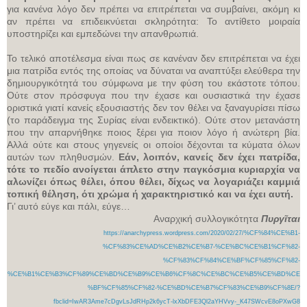
για κανένα λόγο δεν πρέπει να επιτρέπεται να συμβαίνει, ακόμη κι
αν πρέπει να επιδεικνύεται σκληρότητα: Το αντίθετο μοιραία
υποστηρίζει και εμπεδώνει την απανθρωπιά.
Το τελικό αποτέλεσμα είναι πως σε κανέναν δεν επιτρέπεται να έχει
μια πατρίδα εντός της οποίας να δύναται να αναπτύξει ελεύθερα την
δημιουργικότητά του σύμφωνα με την φύση του εκάστοτε τόπου.
Ούτε στον πρόσφυγα που την έχασε και ουσιαστικά την έχασε
οριστικά γιατί κανείς εξουσιαστής δεν τον θέλει να ξαναγυρίσει πίσω
(το παράδειγμα της Συρίας είναι ενδεικτικό). Ούτε στον μετανάστη
που την απαρνήθηκε ποιος ξέρει για ποιον λόγο ή ανώτερη βία.
Αλλά ούτε και στους γηγενείς οι οποίοι δέχονται τα κύματα όλων
αυτών των πληθυσμών.
Εάν, λοιπόν, κανείς δεν έχει πατρίδα,
τότε το πεδίο ανοίγεται άπλετο στην παγκόσμια κυριαρχία να
αλωνίζει όπως θέλει, όπου θέλει, δίχως να λογαριάζει καμμιά
τοπική θέληση, ότι χρώμα ή χαρακτηριστικό και να έχει αυτή.
Γι’ αυτό εύγε και πάλι, εύγε…
Αναρχική συλλογικότητα
Πυργῖται
https://anarchypress.wordpress.com/2020/02/27/%CF%84%CE%B1-
%CF%83%CE%AD%CE%B2%CE%B7-%CE%BC%CE%B1%CF%82-
%CF%83%CF%84%CE%BF%CF%85%CF%82-
%CE%B1%CE%B3%CF%89%CE%BD%CE%B9%CE%B6%CF%8C%CE%BC%CE%B5%CE%BD%CE
%BF%CF%85%CF%82-%CE%BD%CE%B7%CF%83%CE%B9%CF%8E/?
fbclid=IwAR3Ame7cDgvLsJdRHp2k6ycT-lxXbDFE3Ql2aYHVvy-_K47SWcvE8oPXwG8