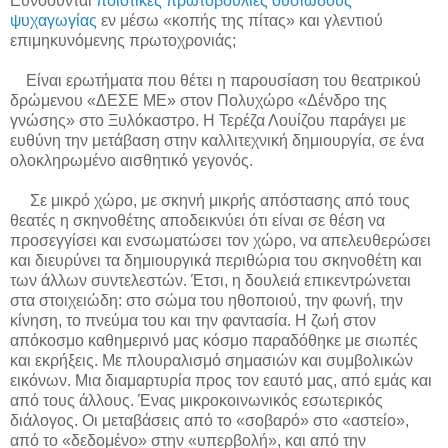
Ευνοούνται
ποιοτικές πρωτοβουλίες ουσιώδους
ψυχαγωγίας
εν μέσω «κοπής της πίτας» και γλεντιού
επιμηκυνόμενης πρωτοχρονιάς;
Είναι ερωτήματα που θέτει η παρουσίαση του θεατρικού
δρώμενου «ΔΕΣΕ ΜΕ» στον Πολυχώρο «Δένδρο της
γνώσης» στο Ξυλόκαστρο. Η Τερέζα Λουίζου παράγει με
ευθύνη την μετάβαση στην καλλιτεχνική δημιουργία, σε ένα
ολοκληρωμένο αισθητικό γεγονός.
Σε μικρό χώρο, με σκηνή μικρής απόστασης από τους
θεατές η σκηνοθέτης αποδεικνύει ότι είναι σε θέση να
προσεγγίσει και ενσωματώσει τον χώρο, να απελευθερώσει
και διευρύνει τα δημιουργικά περιθώρια του σκηνοθέτη και
των άλλων συντελεστών. Έτσι, η δουλειά επικεντρώνεται
στα στοιχειώδη: στο σώμα του ηθοποιού, την φωνή, την
κίνηση, το πνεύμα του και την φαντασία. Η ζωή στον
απόκοσμο καθημερινό μας κόσμο παραδόθηκε με σιωπές
και εκρήξεις. Με πλουραλισμό σημασιών και συμβολικών
εικόνων. Μια διαμαρτυρία προς τον εαυτό μας, από εμάς και
από τους άλλους. Ένας μικροκοινωνικός εσωτερικός
διάλογος. Οι μεταβάσεις από το «σοβαρό» στο «αστείο»,
από το «δεδομένο» στην «υπερβολή», και από την