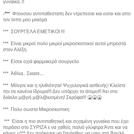
γυναίκα..!!
-***
Φτουσου αντιπαθεστατη δεν ντρεπεσαι και εισαι και απο
τον τοπο μου μιασμα
*** ΣΟΥΡΓΕΛΑ ΕΜΕΤΙΚΟΙ !!!
*** Είναι μικροί πολύ μικροί μικροσκοπικοί αυτοί μπροστά
στον Αλέξη.
*** Είσαι οχιά φαρμακερό σουργελο
*** Άθλια.. Σκασε...
*** Μίλησε και η ηλιθιότητα! Ψυχολογικά ασθενής! Κλείστε
την σε κανένα ίδρυμα!!! Δεν υπάρχει το άτομο!!! Άει στο
διάολο μ@ρή μ@λ@κισμένη! Σκρόφα!!! 🤮🤮🤮
*** Πολυ σωστα Μικροσκοπικη
*** Είσαι η πιο αντιπαθητική και σιχαμένη γυναίκα που έχει
περάσει στο ΣΥΡΙΖΑ ε να χαθείς παλιό γλύφτρα Άντε και να
κάνεις μ*** Δεν πρόκειται να ξανάρθεις να μπει στη Βουλή