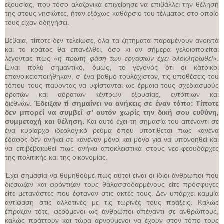
εξουσίας, που τόσο αλαζονικά επιχείρησε να επιβάλλει την θέλησή
της στους νησιώτες, ήταν εξόχως καθάρσιο του τέλματος στο οποίο
τους είχαν οδηγήσει.
Βέβαια, τίποτε δεν τελείωσε, όλα τα ζητήματα παραμένουν ανοιχτά
και το κράτος θα επανέλθει, όσο κι αν σήμερα γελοιοποιείται
λέγοντας πως «
η πρώτη φάση των εργασιών έχει ολοκληρωθεί
».
Είναι πολύ σημαντικό, όμως, το γεγονός ότι οι κάτοικοι
επανοικειοποιήθηκαν, σ’ ένα βαθμό τουλάχιστον, τις υποθέσεις του
τόπου τους παύοντας να υφίστανται ως έρμαια τους σχεδιασμούς
ορατών και αόρατων κέντρων εξουσίας, εντόπιων και
διεθνών.
Έδειξαν τί σημαίνει να ανήκεις σε έναν τόπο: Τίποτε
δεν μπορεί να συμβεί σ’ αυτόν χωρίς την δική σου ευθύνη,
συμμετοχή και θέληση.
Και αυτό έχει τη σημασία του απέναντι σε
ένα κυρίαρχο ιδεολογικό ρεύμα όπου υποτίθεται πως κανένα
έδαφος δεν ανήκει σε κανέναν μόνο και μόνο για να υπονοηθεί και
να επιβεβαιωθεί πως ανήκει αποκλειστικά στους νεο-φεουδάρχες
της πολιτικής και της οικονομίας.
Έχει σημασία να θυμηθούμε πως αυτοί είναι οι ίδιοι άνθρωποι που
διέσωζαν και φρόντιζαν τους θαλασσοδαρμένους είτε πρόσφυγες
είτε μετανάστες που έφταναν στις ακτές τους. Δεν υπάρχει καμμία
αντίφαση στις αλλοτινές με τις τωρινές τους πράξεις. Καλώς
έπραξαν τότε, φερόμενοι ως άνθρωποι απέναντι σε ανθρώπους,
καλώς πράττουν και τώρα αρνούμενοι να έχουν στον τόπο τους