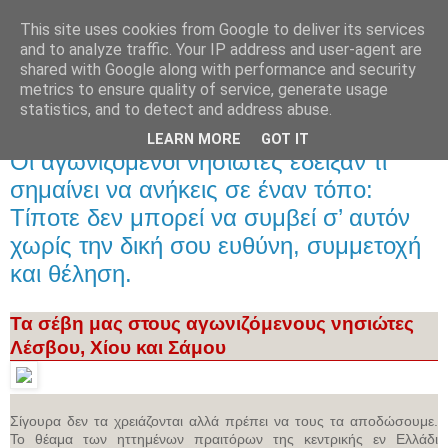
This site uses cookies from Google to deliver its services
and to analyze traffic. Your IP address and user-agent are
shared with Google along with performance and security
metrics to ensure quality of service, generate usage
statistics, and to detect and address abuse.
LEARN MORE
GOT IT
Παρασκευή 28 Φεβρουαρίου 2020
Οι αγωνιζόμενοι νησιώτες έδειξαν τι
σημαίνει να ανήκεις σε έναν τόπο:
Τίποτε δεν μπορεί να συμβεί σ’ αυτόν
χωρίς την δική σου ευθύνη, συμμετοχή
και θέληση.
Τα σέβη μας στους αγωνιζόμενους νησιώτες
Λέσβου, Χίου και Σάμου
Σίγουρα δεν τα χρειάζονται αλλά πρέπει να τους τα αποδώσουμε.
Το θέαμα των ηττημένων πραιτόρων της κεντρικής εν Ελλάδι