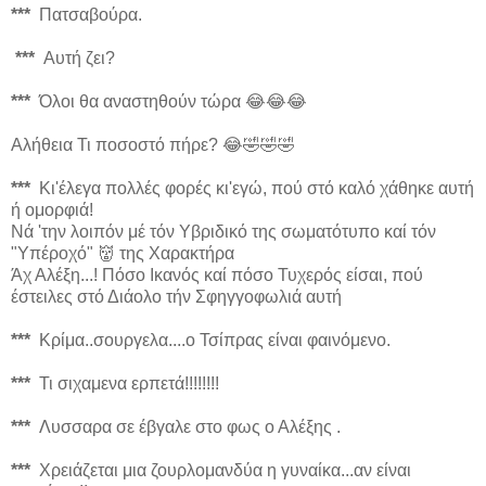
***
Πατσαβούρα.
***
Αυτή ζει?
***
Όλοι θα αναστηθούν τώρα 😂😂😂
Αλήθεια Τι ποσοστό πήρε? 😂🤣🤣🤣
***
Κι'έλεγα πολλές φορές κι'εγώ, πού στό καλό χάθηκε αυτή
ή ομορφιά!
Νά 'την λοιπόν μέ τόν Υβριδικό της σωματότυπο καί τόν
"Υπέροχό" 👹 της Χαρακτήρα
Άχ Αλέξη...! Πόσο Ικανός καί πόσο Τυχερός είσαι, πού
έστειλες στό Διάολο τήν Σφηγγοφωλιά αυτή
***
Κρίμα..σουργελα....ο Τσίπρας είναι φαινόμενο.
***
Τι σιχαμενα ερπετά!!!!!!!!
***
Λυσσαρα σε έβγαλε στο φως ο Αλέξης .
***
Χρειάζεται μια ζουρλομανδύα η γυναίκα...αν είναι