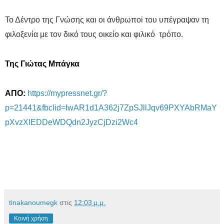
Το Δέντρο της Γνώσης και οι άνθρωποi του υπέγραψαν τη
φιλοξενία με τον δικό τους οικείο και φιλικό τρόπο.
Της Γιώτας Μπάγκα
ΑΠΟ:
https://mypressnet.gr/?
p=21441&fbclid=IwAR1d1A362j7ZpSJllJqv69PXYAbRMaY
pXvzXlEDDeWDQdn2JyzCjDzi2Wc4
tinakanoumegk
στις
12:03 μ.μ.
Κοινή χρήση