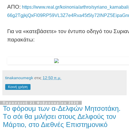
ΑΠΟ:
https://www.real.gr/koinonia/arthro/syriano_karna
66g2TgjkjQxFl09RP59VL3Z7e4Rva45t5ly72lNPZ5EipaGn
Για να «κατεβάσετε» τον έντυπο οδηγό του Συρι
παρακάτω:
tinakanoumegk
στις
12:50 π.μ.
Κοινή χρήση
Παρασκευή 21 Φεβρουαρίου 2020
Το φόρουμ των α-Δελφών Μητσοτάκη.
Tο σόι θα μιλήσει στους Δελφούς τον
Μάρτιο, στο Διεθνές Επιστημονικό