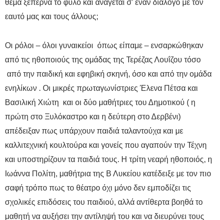
θέμα ξεπερνά το φύλο και ανάγεται σ’ έναν διάλογο με τον
εαυτό μας και τους άλλους;
Οι ρόλοι – όλοι γυναικείοι όπως είπαμε – ενσαρκώθηκαν
από τις ηθοποιούς της ομάδας της Τερέζας Λουΐζου τόσο
από την παιδική και εφηβική σκηνή, όσο και από την ομάδα
ενηλίκων . Οι μικρές πρωταγωνίστριες Έλενα Πέτσα και
Βασιλική Χιώτη και οι δύο μαθήτριες του Δημοτικού ( η
πρώτη στο Ξυλόκαστρο και η δεύτερη στο Δερβένι)
απέδειξαν πως υπάρχουν παιδιά ταλαντούχα και με
καλλιτεχνική κουλτούρα και γονείς που αγαπούν την Τέχνη
και υποστηρίζουν τα παιδιά τους. Η τρίτη νεαρή ηθοποιός, η
Ιωάννα Πολίτη, μαθήτρια της Β Λυκείου κατέδειξε με τον πιο
σαφή τρόπο πως το θέατρο όχι μόνο δεν εμποδίζει τις
σχολικές επιδόσεις του παιδιού, αλλά αντίθερτα βοηθά το
μαθητή να αυξήσει την αντίληψή του και να διευρύνει τους