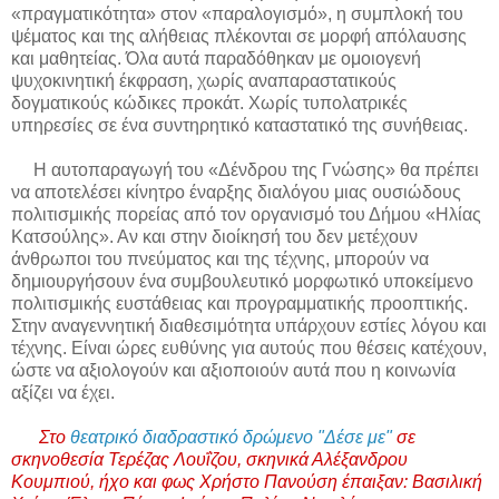
«πραγματικότητα» στον «παραλογισμό»,
η συμπλοκή του
ψέματος και της αλήθειας πλέκονται σε μορφή απόλαυσης
και μαθητείας. Όλα αυτά παραδόθηκαν με ομοιογενή
ψυχοκινητική έκφραση, χωρίς αναπαραστατικούς
δογματικούς κώδικες προκάτ. Χωρίς τυπολατρικές
υπηρεσίες σε ένα συντηρητικό καταστατικό της συνήθειας.
Η αυτοπαραγωγή του «Δένδρου της Γνώσης» θα πρέπει
να αποτελέσει κίνητρο έναρξης διαλόγου μιας ουσιώδους
πολιτισμικής πορείας από τον οργανισμό του Δήμου «Ηλίας
Κατσούλης». Αν και στην διοίκησή του δεν μετέχουν
άνθρωποι του πνεύματος και της τέχνης, μπορούν να
δημιουργήσουν ένα συμβουλευτικό μορφωτικό υποκείμενο
πολιτισμικής ευστάθειας και προγραμματικής προοπτικής.
Στην αναγεννητική διαθεσιμότητα υπάρχουν εστίες λόγου και
τέχνης
.
Είναι ώρες ευθύνης για αυτούς που θέσεις κατέχουν,
ώστε να αξιολογούν και αξιοποιούν αυτά που η κοινωνία
αξίζει να έχει.
Στο
θεατρικό διαδραστικό δρώμενο "Δέσε με"
σε
σκηνοθεσία Τερέζας Λουΐζου, σκηνικά Αλέξανδρου
Κουμπιού, ήχο και φως Χρήστο Πανούση έπαιξαν: Βασιλική