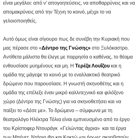
είναι μεγάλοι: από ν’ απογοητεύσεις, να αποθαρρύνεις και να
απομακρύνεις από την Τέχνη το κοινό, μέχρι το να
γελοιοποιηθείς.
Αυτό όμως είναι σίγουρο πως δε συνέβη την Κυριακή που
μας πέρασε στο «
Δέντρο της
Γνώσης»
στο Ξυλόκαστρο.
Αντίθετα μάλιστα θα έλεγε με παρρησία ο καθένας, το θέαμα
ενθουσίασε μυημένους και μη. Η
Τερέζα Λουΐζου
και η
ομάδα της μάγεψε το κοινό με το εναλλακτικό θεατρικό
δρώμενο που παρουσίασε. Η γνωστή σκηνοθέτης και η
ομάδα της επέλεξε έναν μικρό καλλιτεχνικό και φιλόξενο
χώρο (Δέντρο της Γνώσης) για να σκηνοθετήσει και να
παίξει το «Δέσε με». Το δρώμενο – σύμφωνα με τη
θεατρολόγο Ηλέκτρα Τόλια είναι εμπνευσμένο από το έργο
του Κρίστοφερ Ντουράγκ «Γελώντας άγρια» και τα έργα
των Μπένετ, Ντάριο Φο και Κοκτώ «οι ήρωες ακροβατούν