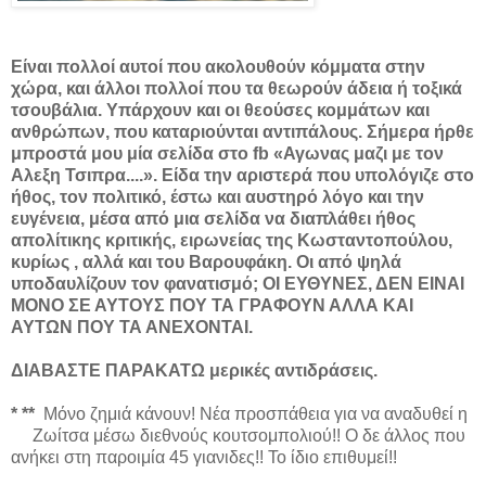
Είναι πολλοί αυτοί που ακολουθούν κόμματα στην
χώρα, και άλλοι πολλοί που τα θεωρούν άδεια ή τοξικά
τσουβάλια. Υπάρχουν και οι θεούσες κομμάτων και
ανθρώπων, που καταριούνται αντιπάλους. Σήμερα ήρθε
μπροστά μου μία σελίδα στο
fb
«Αγωνας μαζι με τον
Αλεξη Τσιπρα....».
E
ίδα την αριστερά που υπολόγιζε στο
ήθος, τον πολιτικό, έστω και αυστηρό λόγο και την
ευγένεια, μέσα από μια σελίδα να διαπλάθει ήθος
απολίτικης κριτικής, ειρωνείας της Κωσταντοπούλου,
κυρίως , αλλά και του Βαρουφάκη. Οι από ψηλά
υποδαυλίζουν τον φανατισμό;
ΟΙ ΕΥΘΥΝΕΣ, ΔΕΝ ΕΙΝΑΙ
ΜΟΝΟ ΣΕ ΑΥΤΟΥΣ ΠΟΥ ΤΑ ΓΡΑΦΟΥΝ ΑΛΛΑ ΚΑΙ
ΑΥΤΩΝ ΠΟΥ ΤΑ ΑΝΕΧΟΝΤΑΙ.
ΔΙΑΒΑΣΤΕ ΠΑΡΑΚΑΤΩ μερικές αντιδράσεις.
* **
Μόνο ζημιά κάνουν! Νέα προσπάθεια για να αναδυθεί η
Ζωίτσα μέσω διεθνούς κουτσομπολιού!! Ο δε άλλος που
ανήκει στη παροιμία 45 γιανιδες!! Το ίδιο επιθυμεί!!