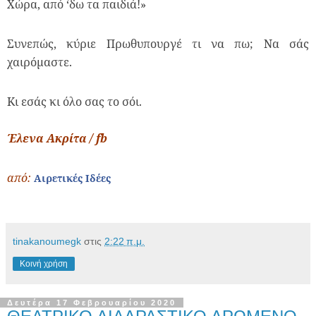
Χώρα, από ‘δω τα παιδιά!»
Συνεπώς, κύριε Πρωθυπουργέ τι να πω; Να σάς
χαιρόμαστε.
Κι εσάς κι όλο σας το σόι.
Έλενα Ακρίτα / fb
από:
Αιρετικές Ιδέες
tinakanoumegk
στις
2:22 π.μ.
Κοινή χρήση
Δευτέρα 17 Φεβρουαρίου 2020