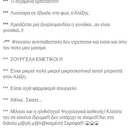
***
Τι σιχαμενα ερπετά!!!!!!!!
***
Λυσσαρα σε έβγαλε στο φως ο Αλέξης .
***
Χρειάζεται μια ζουρλομανδύα η γυναίκα...αν είναι
γυναίκα..!!
-***
Φτουσου αντιπαθεστατη δεν ντρεπεσαι και εισαι και απο
τον τοπο μου μιασμα
*** ΣΟΥΡΓΕΛΑ ΕΜΕΤΙΚΟΙ !!!
*** Είναι μικροί πολύ μικροί μικροσκοπικοί αυτοί μπροστά
στον Αλέξη.
*** Είσαι οχιά φαρμακερό σουργελο
*** Άθλια.. Σκασε...
*** Μίλησε και η ηλιθιότητα! Ψυχολογικά ασθενής! Κλείστε
την σε κανένα ίδρυμα!!! Δεν υπάρχει το άτομο!!! Άει στο
διάολο μ@ρή μ@λ@κισμένη! Σκρόφα!!! 🤮🤮🤮