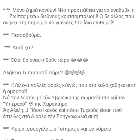
* **
Μόνο ζημιά κάνουν! Νέα προσπάθεια για να αναδυθεί η
Ζωίτσα μέσω διεθνούς κουτσομπολιού!! Ο δε άλλος που
ανήκει στη παροιμία 45 γιανιδες!! Το ίδιο επιθυμεί!!
***
Πατσαβούρα.
***
Αυτή ζει?
***
Όλοι θα αναστηθούν τώρα 😂😂😂
Αλήθεια Τι ποσοστό πήρε? 😂🤣🤣🤣
***
Κι'έλεγα πολλές φορές κι'εγώ, πού στό καλό χάθηκε αυτή
ή ομορφιά!
Νά 'την λοιπόν μέ τόν Υβριδικό της σωματότυπο καί τόν
"Υπέροχό" 👹 της Χαρακτήρα
Άχ Αλέξη...! Πόσο Ικανός καί πόσο Τυχερός είσαι, πού
έστειλες στό Διάολο τήν Σφηγγοφωλιά αυτή
***
Κρίμα..σουργελα....ο Τσίπρας είναι φαινόμενο.