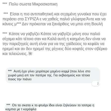
*** Πολυ σωστα Μικροσκοπικη
*** Είσαι η πιο αντιπαθητική και σιχαμένη γυναίκα που έχει
περάσει στο ΣΥΡΙΖΑ ε να χαθείς παλιό γλύφτρα Άντε και να
κάνεις μ*** Δεν πρόκειται να ξανάρθεις να μπει στη Βουλή
*** Κάτσε να γαβγίζει Κάτσε να γαβγίζει μόνη σου παλιό
σίχαμα κάτι τέτοιο σαν κα Καλά αυτή η καημένη δεν είναι να
την παρεξηγείς αυτή είναι για να της χαϊδεύεις το κεφάλι να
ηρεμεί και αν δεν ηρεμεί της ρίχνεις δύο κοφτές στον σβέρκο
και τελειώνεις. 🌺
***
Αυτή έχει γίνει χειρότερο χαμένο κορμί (που λένε στο
χωριό μου) απ τον πατέρα της. Για εκβιασμούς και τέτοια
ποιος την πιάνει
2
1
***
Οτι τα σκατα κ το φτυάρι ίδιοι είναι ζηλεύουν το τσιπρα η
καμπια με τ καράφλα