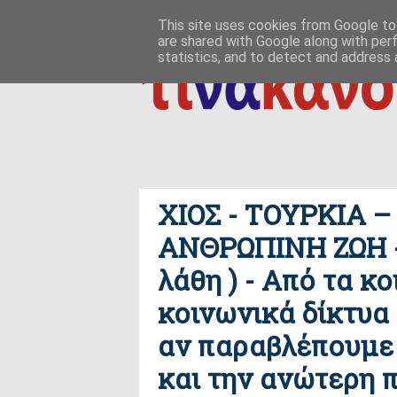
ΑΡΧΙΚΗ
ΠΟΙΟΣ ΤΙ ΠΟΥ
ΠΡΟΣ ΤΟ ΔΕΙΝ
This site uses cookies from Google to 
are shared with Google along with per
δημιουργία / εδαφικές, ανθρωπολογικές ρ
ΕΠΙΚΟΙΝΩΝΙΑ
statistics, and to detect and address 
XIOΣ - ΤΟΥΡΚΙΑ 
ΑΝΘΡΩΠΙΝΗ ΖΩΗ - 
λάθη ) - Από τα κ
κοινωνικά δίκτυα 
αν παραβλέπουμε
και την ανώτερη 