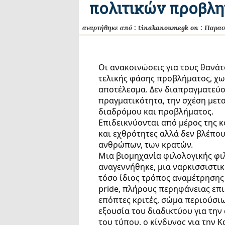
πολιτικών προβλ
αναρτήθηκε από :
tinakanoumegk
on :
Παρασ
Οι ανακοινώσεις για τους θανάτ
τελικής φάσης προβλήματος, χωρ
αποτέλεσμα. Δεν διαπραγματεύο
πραγματικότητα, την σχέση μετ
διαδρόμου και προβλήματος.
Επιδεικνύονται από μέρος της κ
και εχθρότητες αλλά δεν βλέπου
ανθρώπων, των κρατών.
Μια βιομηχανία φιλολογικής φι
αναγεννήθηκε, μια ναρκισσιστι
τόσο ίδιος τρόπος αναμέτρησης 
pride, πλήρους περηφάνειας επ
επόπτες κριτές, σώμα περιούσιω
εξουσία του διαδικτύου για την
του τύπου, ο κίνδυνος για την 