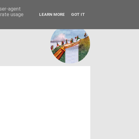
FACEBOOK
ΤΑΥΤΟΤΗΤΑ
user-agent
erate usage
LEARN MORE
GOT IT
εων θεσμών - κοινωνίας