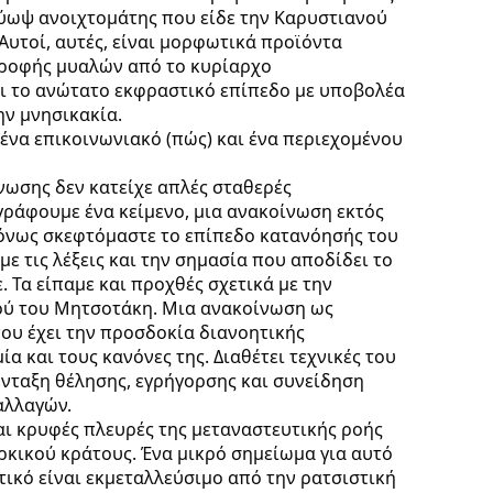
μύωψ ανοιχτομάτης που είδε την Καρυστιανού
 Αυτoί, αυτές, είναι μορφωτικά προϊόντα
τροφής μυαλών από το κυρίαρχο
αι το ανώτατο εκφραστικό επίπεδο με υποβολέα
ην μνησικακία.
ένα επικοινωνιακό (πώς) και ένα περιεχομένου
νωσης δεν κατείχε απλές σταθερές
γράφουμε ένα κείμενο, μια ανακοίνωση εκτός
ρόνως σκεφτόμαστε το επίπεδο κατανόησής του
ε τις λέξεις και την σημασία που αποδίδει το
 Τα είπαμε και προχθές σχετικά με την
ού του Μητσοτάκη. Μια ανακοίνωση ως
ου έχει την προσδοκία διανοητικής
α και τους κανόνες της. Διαθέτει τεχνικές του
νταξη θέλησης, εγρήγορσης και συνείδηση
αλλαγών.
και κρυφές πλευρές της μεταναστευτικής ροής
υρκικού κράτους. Ένα μικρό σημείωμα για αυτό
υτικό είναι εκμεταλλεύσιμο από την ρατσιστική