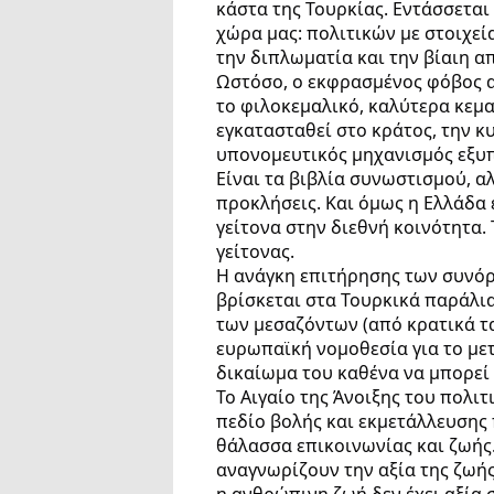
κάστα της Τουρκίας. Εντάσσεται
χώρα μας: πολιτικών με στοιχεί
την διπλωματία και την βίαιη απ
Ωστόσο, ο εκφρασμένος φόβος α
το φιλοκεμαλικό, καλύτερα κεμα
εγκατασταθεί στο κράτος, την κυ
υπονομευτικός μηχανισμός εξυπ
Είναι τα βιβλία συνωστισμού, α
προκλήσεις. Και όμως η Ελλάδα 
γείτονα στην διεθνή κοινότητα.
γείτονας.
Η ανάγκη επιτήρησης των συνόρ
βρίσκεται στα Τουρκικά παράλι
των μεσαζόντων (από κρατικά τα
ευρωπαϊκή νομοθεσία για το με
δικαίωμα του καθένα να μπορεί 
Το Αιγαίο της Άνοιξης του πολιτ
πεδίο βολής και εκμετάλλευσης 
θάλασσα επικοινωνίας και ζωής
αναγνωρίζουν την αξία της ζωής
η ανθρώπινη ζωή δεν έχει αξία 