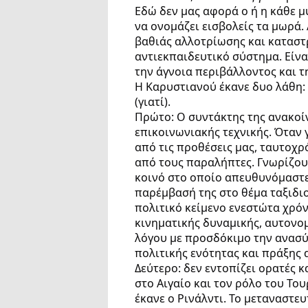
Εδώ δεν μας αφορά ο ή η κάθε 
να ονομάζει εισβολείς τα μωρά.
βαθιάς αλλοτρίωσης και κατασ
αντιεκπαιδευτικό σύστημα. Είν
την άγνοια περιβάλλοντος και τ
Η Καρυστιανού έκανε δυο λάθη: 
(γιατί).
Πρώτο: Ο συντάκτης της ανακοί
επικοινωνιακής τεχνικής. Όταν 
από τις προθέσεις μας, ταυτοχ
από τους παραλήπτες. Γνωρίζουμ
κοινό στο οποίο απευθυνόμαστε.
παρέμβασή της στο θέμα ταξιδι
πολιτικό κείμενο ενεστώτα χρόν
κινηματικής δυναμικής, αυτονομί
λόγου με προσδόκιμο την ανασύ
πολιτικής ενότητας και πράξης 
Δεύτερο: δεν εντοπίζει ορατές 
στο Αιγαίο και τον ρόλο του Το
έκανε ο Ρινάλντι. Το μεταναστε