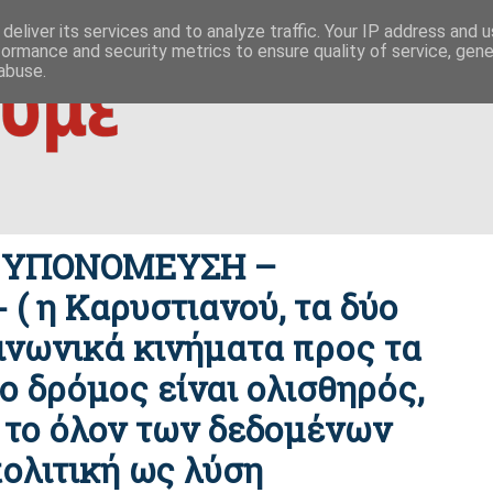
 ΟΥΤΩ
ΕΥΣΗΜΟΝ ΛΟΓΟΝ
ΜΙΚΡΟΚΟΣΜΟΙ
ΦΙΛΙΚΕΣ ΣΕΛΙΔΕΣ
deliver its services and to analyze traffic. Your IP address and 
formance and security metrics to ensure quality of service, gen
|
ίζες της οικονομίας
δημοκρατία / συμβουλιακές βάσεις σχέσ
abuse.
– ΥΠΟΝΟΜΕΥΣΗ –
( η Καρυστιανού, τα δύο
οινωνικά κινήματα προς τα
ο δρόμος είναι ολισθηρός,
 το όλον των δεδομένων
πολιτική ως λύση