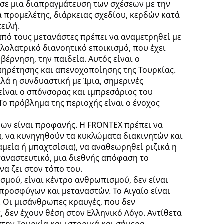
 σε μια διαπραγμάτευση των σχέσεων με την
α προμελέτης, διάρκειας σχεδίου, κερδών κατά
ειλή.
πό τους μετανάστες πρέπει να αναμετρηθεί με
λολατρικό διανοητικό εποικισμό, που έχει
βέρνηση, την παιδεία. Αυτός είναι ο
ηρέτησης και απενοχοποίησης της Τουρκίας.
λλά η συνδυαστική με Ίμια, σημερινές
είναι ο σπόνσορας και ιμπρεσάριος του
 Το πρόβλημα της περιοχής είναι ο ένοχος
ων είναι προφανής. Η FRONTEX πρέπει να
α, να κυνηγηθούν τα κυκλώματα διακινητών και
μεία ή μπαχτσίσια), να αναθεωρηθεί ριζικά η
ταναστευτικό, μια διεθνής απόφαση το
να ζει στον τόπο του.
ισμού, είναι κέντρο ανθρωπισμού, δεν είναι
προσφύγων και μεταναστών. Το Αιγαίο είναι
. Οι μισάνθρωπες κραυγές, που δεν
, δεν έχουν θέση στον Ελληνικό Λόγο. Αντίθετα
στην Τουρκία και ιστορικά και σήμερα.