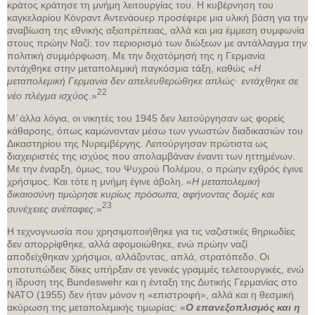
κράτος κράτησε τη μνήμη λειτουργίας του. Η κυβέρνηση του
καγκελαρίου Κόνραντ Αντενάουερ προσέφερε μια υλική βάση για την
αναβίωση της εθνικής αξιοπρέπειας, αλλά και μια έμμεση συμφωνία
στους πρώην Ναζί: τον περιορισμό των διώξεων με αντάλλαγμα την
πολιτική συμμόρφωση. Με την διχοτόμησή της η Γερμανία
εντάχθηκε στην μεταπολεμική παγκόσμια τάξη, καθώς «
Η
μεταπολεμική Γερμανία δεν απελευθερώθηκε απλώς· εντάχθηκε σε
22
νέο πλέγμα ισχύος
.»
Μ’ άλλα λόγια, οι νικητές του 1945 δεν λειτούργησαν ως φορείς
κάθαρσης, όπως καμώνονταν μέσω των γνωστών διαδικασιών του
Δικαστηρίου της Νυρεμβέργης. Λειτούργησαν πρώτιστα ως
διαχειριστές της ισχύος που απολαμβάναν έναντι των ηττημένων.
Με την έναρξη, όμως, του Ψυχρού Πολέμου, ο πρώην εχθρός έγινε
χρήσιμος. Και τότε η μνήμη έγινε άβολη. «
Η μεταπολεμική
δικαιοσύνη τιμώρησε κυρίως πρόσωπα, αφήνοντας δομές και
23
συνέχειες ανέπαφες.
»
Η τεχνογνωσία που χρησιμοποιήθηκε για τις ναζιστικές θηριωδίες
δεν απορρίφθηκε, αλλά αφομοιώθηκε, ενώ πρώην ναζί
αποδείχθηκαν χρήσιμοι, αλλάζοντας, απλά, στρατόπεδο. Οι
υποτυπώδεις δίκες υπήρξαν σε γενικές γραμμές τελετουργικές, ενώ
η ίδρυση της Bundeswehr και η ένταξη της Δυτικής Γερμανίας στο
ΝΑΤΟ (1955) δεν ήταν μόνον η «επιστροφή», αλλά και η θεσμική
ακύρωση της μεταπολεμικής τιμωρίας: «
Ο επανεξοπλισμός και η