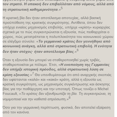
τον στρατό. Η υπακοή δεν επιβαλλόταν από νόμους, αλλά από
5
τη στρατιωτική καθημερινότητα
.»
Η κρατική βία δεν ήταν αποτέλεσμα αποτυχίας, αλλά βασική
προϋπόθεση της κρατικής συγκρότησης. Αντίθετα, όπου δεν
υπήρχε ενιαίος μηχανισμός επιβολής, υπήρχε «κρίση» κυριαρχίας
σχετικά με το πώς συγκεντρώνεται η εξουσία, πώς πειθαρχείται ο
χώρος, πώς μετατρέπεται η πολυπλοκότητα του κοινωνικού χώρου
σε ελέγξιμο σύνολο: «
Το γερμανικό κράτος δεν γεννήθηκε από
κοινωνική ανάγκη, αλλά από στρατιωτική επιβολή. Η ενότητα
6
δεν ήταν στόχος· ήταν αποτέλεσμα βίας
.»
Όταν η εξουσία δεν μπορεί να σταθεροποιηθεί χωρίς τριβές,
σταθεροποιείται με πόλεμο. Έτσι, «
Η ενοποίηση της Γερμανίας
δεν υπήρξε ιστορική πρόοδος, αλλά στρατιωτική λύση σε
7
κρίση εξουσίας
.
»
Θα υπενθυμίσουμε ότι από αναρχικής σκοπιάς
δεν υφίστανται «καλά» και «κακά» κράτη, αλλά η εξουσία ως
κρατική συγκρότηση, ως μηχανισμός συγκέντρωσης και άσκησης
βίας για την πειθάρχηση και την υποταγή. Όπως τονίζει ο Michel
Foucault, «
Το κράτος δεν εξανθρωπίζει τη βία. Τη συγκεντρώνει, τη
8
νομιμοποιεί και την καθιστά απρόσωπ
η.»
Όσο για την γερμανική περίπτωση, φυσικά, δεν αποτελεί εξαίρεση
από τον κανόνα.