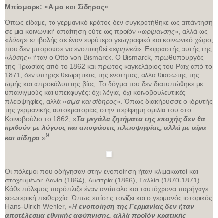
Μπίσμαρκ: «Αίμα και Σίδηρος»
Όπως είδαμε, το γερμανικό κράτος δεν συγκροτήθηκε ως απάντηση
σε μια κοινωνική απαίτηση ούτε ως προϊόν «
ωρίμανσης
», αλλά ως
«
λύση
» επιβολής σε έναν ευρύτερο γεωγραφικό και κοινωνικό χώρο,
που δεν μπορούσε να ενοποιηθεί «
ειρηνικά
». Εκφραστής αυτής της
«
λύσης
» ήταν ο Otto von Bismarck. Ο Bismarck, πρωθυπουργός
της Πρωσίας από το 1862 και πρώτος καγκελάριος του Ράιχ από το
1871, δεν υπήρξε θεωρητικός της ενότητας, αλλά θιασώτης της
ωμής και απροκάλυπτης βίας. Το δόγμα του δεν διατυπώθηκε με
υπαινιγμούς και υπεκφυγές: όχι λόγια, όχι κοινοβουλευτικές
πλειοψηφίες, αλλά «
αίμα και σίδηρος
». Όπως διακήρυσσε ο ιδρυτής
της γερμανικής αυτοκρατορίας στην περίφημη ομιλία του στο
Κοινοβούλιο το 1862, «
Τα μεγάλα ζητήματα της εποχής δεν θα
κριθούν με λόγους και αποφάσεις πλειοψηφίας, αλλά με αίμα
9
και σίδηρο
.»
Οι πόλεμοι που οδήγησαν στην ενοποίηση ήταν κλιμακωτοί και
στοχευμένοι: Δανία (1864), Αυστρία (1866), Γαλλία (1870-1871).
Κάθε πόλεμος παρόπλιζε έναν αντίπαλο και ταυτόχρονα παρήγαγε
εσωτερική πειθαρχία. Όπως επίσης τονίζει και ο γερμανός ιστορικός
Hans-Ulrich Wehler, «
Η ενοποίηση της Γερμανίας δεν ήταν
αποτέλεσμα εθνικής αφύπνισης, αλλά προϊόν κρατικής