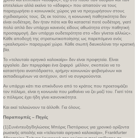
επιτελείων αλλά εκείνο το «έδαφος» που απαιτούν να τους
παραχωρήσει ο κοινωνικός χώρος για να προχωρήσουν στους
σχεδιασμούς τους. Ως εκ τούτου, η κοινωνική παθητικότητα δεν
είναι ουδέτερη, δεν ήταν πότε και θα καταστεί ποτέ ουδέτερη, γιατί
πολύ απλά δεν υπάρχει κανενός είδους αθωότητα στην παθητική
προσαρμογή. Δεν υπάρχει ουδετερότητα στο «δεν γίνεται αλλιώς».
Κάθε αποδοχή της στρατιωτικοποίησης ως παρεπόμενο ενός
«ρεαλισμού» παραχωρεί χώρο. Κάθε σιωπή διευκολύνει την κρατική
βία.
Το «τελευταίο ειρηνικό καλοκαίρι» δεν είναι προφητεία. Είναι
εργαλείο. Δεν περιγράφει ένα ζοφερό μέλλον, σκοπεύει να το
καταστήσει αναπόδραστο, ερήμην κοινωνιών φοβισμένων και
εκπαιδευμένων να αντέχουν, αντί να συγκρούονται.
Αν υπάρχει κάτι πιο επικίνδυνο από το κράτος που προετοιμάζει
τον πόλεμο, είναι η κοινωνία που μαθαίνει να ζει μαζί του. Γιατί τότε
ο πόλεμος έχει ήδη γίνει κανονικότητα.
Και εκεί τελειώνουν τα άλλοθι. Για όλους.
Παραπομπές – Πηγές
(1)Συνέντευξη/δηλώσεις Μπόρις Πιστόριους για χρονικό ορίζοντα
ρωσικής απειλής και «τελευταίο ειρηνικό καλοκαίρι», Frankfurter