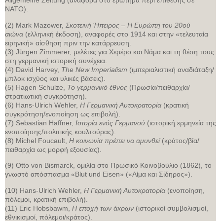
Allgemeine Zeitung (αναφορά στο ερώτημα περί επίθεσης σε
ΝΑΤΟ).
(2) Mark Mazower,
Σκοτεινή Ήπειρος – Η Ευρώπη του 20ού
αιώνα
(ελληνική έκδοση), αναφορές στο 1914 και στην «τελευταία
ειρηνική» αίσθηση πριν την κατάρρευση.
(3) Jürgen Zimmerer, μελέτες για Χερέρο και Νάμα και τη θέση τους
στη γερμανική ιστορική συνέχεια.
(4) David Harvey,
The New Imperialism
(ιμπεριαλιστική αναδιάταξη/
μπλοκ ισχύος και υλικές βάσεις).
(5) Hagen Schulze,
Το γερμανικό έθνος
(Πρωσία/πειθαρχία/
στρατιωτική συγκρότηση).
(6) Hans-Ulrich Wehler,
Η Γερμανική Αυτοκρατορία
(κρατική
συγκρότηση/ενοποίηση ως επιβολή).
(7) Sebastian Haffner,
Ιστορία ενός Γερμανού
(ιστορική ερμηνεία της
ενοποίησης/πολιτικής κουλτούρας).
(8) Michel Foucault,
Η κοινωνία πρέπει να αμυνθεί
(κράτος/βία/
πειθαρχία ως μορφή εξουσίας).
(9) Otto von Bismarck, ομιλία στο Πρωσικό Κοινοβούλιο (1862), το
γνωστό απόσπασμα «Blut und Eisen» («Αίμα και Σίδηρος»).
(10) Hans-Ulrich Wehler,
Η Γερμανική Αυτοκρατορία
(ενοποίηση,
πόλεμοι, κρατική επιβολή).
(11) Eric Hobsbawm,
Η εποχή των άκρων
(ιστορικοί συμβολισμοί,
εθνικισμοί, πόλεμοι/κράτος).