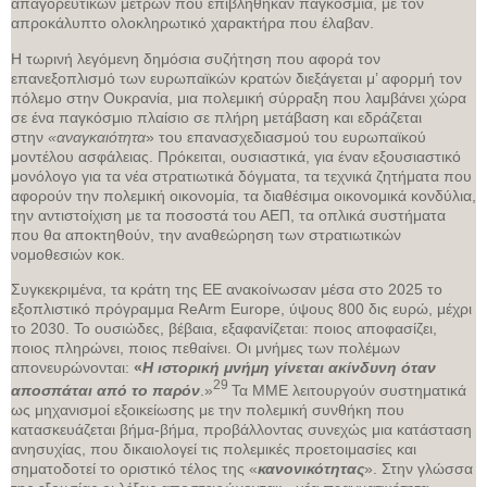
απαγορευτικών μέτρων που επιβλήθηκαν παγκόσμια, με τον
απροκάλυπτο ολοκληρωτικό χαρακτήρα που έλαβαν.
Η τωρινή λεγόμενη δημόσια συζήτηση που αφορά τον
επανεξοπλισμό των ευρωπαϊκών κρατών διεξάγεται μ’ αφορμή τον
πόλεμο στην Ουκρανία, μια πολεμική σύρραξη που λαμβάνει χώρα
σε ένα παγκόσμιο πλαίσιο σε πλήρη μετάβαση και εδράζεται
στην
«αναγκαιότητα
» του επανασχεδιασμού του ευρωπαϊκού
μοντέλου ασφάλειας. Πρόκειται, ουσιαστικά, για έναν εξουσιαστικό
μονόλογο για τα νέα στρατιωτικά δόγματα, τα τεχνικά ζητήματα που
αφορούν την πολεμική οικονομία, τα διαθέσιμα οικονομικά κονδύλια,
την αντιστοίχιση με τα ποσοστά του ΑΕΠ, τα οπλικά συστήματα
που θα αποκτηθούν, την αναθεώρηση των στρατιωτικών
νομοθεσιών κοκ.
Συγκεκριμένα, τα κράτη της ΕΕ ανακοίνωσαν μέσα στο 2025 το
εξοπλιστικό πρόγραμμα ReArm Europe, ύψους 800 δις ευρώ, μέχρι
το 2030. Το ουσιώδες, βέβαια, εξαφανίζεται: ποιος αποφασίζει,
ποιος πληρώνει, ποιος πεθαίνει. Οι μνήμες των πολέμων
απονευρώνονται:
«
Η ιστορική μνήμη γίνεται ακίνδυνη όταν
29
αποσπάται από το παρόν
.»
Τα ΜΜΕ λειτουργούν συστηματικά
ως μηχανισμοί εξοικείωσης με την πολεμική συνθήκη που
κατασκευάζεται βήμα-βήμα, προβάλλοντας συνεχώς μια κατάσταση
ανησυχίας, που δικαιολογεί τις πολεμικές προετοιμασίες και
σηματοδοτεί το οριστικό τέλος της «
κανονικότητας
». Στην γλώσσα