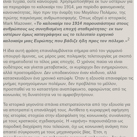
είναι τυχαία, ούτε καινούργια. Χρησιμοποιήθηκε εκ των υστέρων για
να περιγράψει το καλοκαίρι του 1914, μια περίοδο φαινομενικής
κανονικότητας, λίγο πριν την έναρξη του Μεγάλου Πολέμου, της
πρώτης παγκόσμιας ανθρωποσφαγής. Όπως εξηγεί ο ιστορικός
Mark Mazower, «
Το καλοκαίρι του 1914 παρουσιάστηκε στους
ανθρώπους ως συνηθισμένη εποχή σταθερότητας· εκ των
υστέρων όμως καταγράφηκε ως το τελευταίο ειρηνικό
2
καλοκαίρι μιας Ευρώπης που βάδιζε ήδη προς τον πόλεμο
.»
Η ίδια αυτή φράση επαναλαμβάνεται σήμερα από τον γερμανό
υπουργό άμυνας, ως μέρος μιας πολεμικής τελετουργίας με σκοπό
να σηματοδοτεί το τέλος μιας εποχής. Ο χρόνος παύει να είναι
ουδέτερος και γίνεται μεταβατικός, οι κυρίαρχοι δεν ενημερώνουν,
αλλά προετοιμάζουν. Δεν υποδεικνύουν έναν κίνδυνο, αλλά
κατασκευάζουν ένα χρονικό κατώφλι. Όταν η εξουσία επαναφέρει τις
μνήμες προηγούμενων πολέμων, δεν προβλέπει το μέλλον,
προσπαθεί να το καταστήσει αναπόφευκτο, αφαιρώντας από τις
κοινωνίες τη δυνατότητα να το αμφισβητήσουν.
Τα ιστορικά γεγονότα σπάνια επιστρατεύονται από την εξουσία για
να αποτραπεί η επανάληψή τους. Αντίθετα η κυριαρχική αφήγηση
της ιστορίας στοχεύει στην εξασφάλιση της κοινωνικής συναίνεσης
με τους κρατικούς σχεδιασμούς. Η «
ειρήνη
» παρουσιάζεται ως
παροδική διαχείριση που τελειώνει, όχι ως κοινωνική ανάγκη που
απαιτεί σύγκρουση με τους μηχανισμούς βίας. Έτσι, η