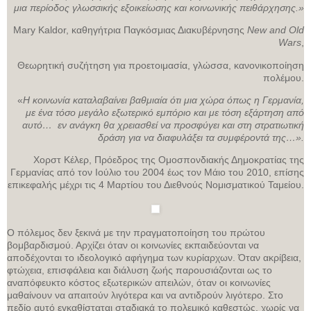
μια περίοδος γλωσσικής εξοικείωσης και κοινωνικής πειθάρχησης.»
Μary Kaldor, καθηγήτρια Παγκόσμιας Διακυβέρνησης
New and Old
Wars
,
Θεωρητική συζήτηση για προετοιμασία, γλώσσα, κανονικοποίηση
πολέμου.
«
Η κοινωνία καταλαβαίνει βαθμιαία ότι μια χώρα όπως η Γερμανία,
με ένα τόσο μεγάλο εξωτερικό εμπόριο και με τόση εξάρτηση από
αυτό… εν ανάγκη θα χρειασθεί να προσφύγει και στη στρατιωτική
δράση για να διαφυλάξει τα συμφέροντά της…».
Χορστ Κέλερ, Πρόεδρος της Ομοσπονδιακής Δημοκρατίας της
Γερμανίας από τον Ιούλιο του 2004 έως τον Μάιο του 2010, επίσης
επικεφαλής μέχρι τις 4 Μαρτίου του Διεθνούς Νομισματικού Ταμείου.
Ο πόλεμος δεν ξεκινά με την πραγματοποίηση του πρώτου
βομβαρδισμού. Αρχίζει όταν οι κοινωνίες εκπαιδεύονται να
αποδέχονται το ιδεολογικό αφήγημα των κυρίαρχων. Όταν ακρίβεια,
φτώχεια, επισφάλεια και διάλυση ζωής παρουσιάζονται ως το
αναπόφευκτο κόστος εξωτερικών απειλών, όταν οι κοινωνίες
μαθαίνουν να απαιτούν λιγότερα και να αντιδρούν λιγότερο. Στο
πεδίο αυτό εγκαθίσταται σταδιακά το πολεμικό καθεστώς, χωρίς να