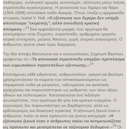
πειθαρχίας: συλλογική τιμωρία, εκτοπισμός, εξόντωση μέσω πείνας,
στρατόπεδα συγκέντρωσης. Η γενοκτονία των Χερέρο και Νάμα
(1904-1908) αποτέλεσε πεδίο δοκιμής. Όπως τονίζει η αμερικανίδα
ιστορικός Isabel V. Hull, «
Η εξόντωση των Χερέρο δεν υπήρξε
αποτέλεσμα “εκτροπής”, αλλά συνειδητή κρατική
13
απόφαση
.»
Εκεί εμφανίζονται μορφές που αργότερα θα
επιστρέψουν στην Ευρώπη, στρατόπεδα, αριθμημένη εργασία,
ιατρική επιτήρηση, μαζικός θάνατος χωρίς ατομική αναγνώριση. Ο
άνθρωπος γίνεται υλικό προς διαχείριση.
Την ίδια άποψη διατυπώνει και ο κοινωνιολόγος Zygmunt Bauman,
γράφοντας ότι «
Τα αποικιακά στρατόπεδα υπήρξαν πρόπλασμα
14
των ευρωπαϊκών στρατοπέδων εξόντωσης.
»
Επιστήμονες κάθε ειδικότητας, ανθρωπολόγοι, γιατροί και βιολόγοι
χρησιμοποίησαν τα σώματα των αποικιοκρατούμενων ως
πειραματικό πεδίο με μετρήσεις, ταξινομήσεις και φυλετικές
ιεραρχήσεις και παρουσιάστηκαν ως ρυθμιστές των νέων αξιών,
ηθικών και πολιτισμικών. Κατασκεύασαν ένα λεξιλόγιο
ανωτερότητας, που αργότερα θα γίνει ένα κρατικό ευαγγέλιο. Ο
ευγονισμός δεν παρουσιάστηκε ως βαρβαρότητα, αλλά ως
ορθολογισμός και διοικητική πρακτική. Η εξόντωση ξεκινά όταν ο
άνθρωπος παύει να είναι πρόσωπο και γίνεται κατηγορία: «
Η
εξόντωση ξεκινά όταν ο άνθρωπος παύει να αντιμετωπίζεται
15
ως πρόσωπο και μετατρέπεται σε ταξινομικό δεδομένο
.»
Οι