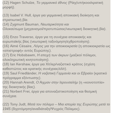
(12) Hagen Schulze,
Το γερμανικό έθνος
(Ράιχ/υπήκοοι/κρατική
μορφή).
(13) Isabel V. Hull, έργα για γερμανική αποικιακή διοίκηση και
στρατιωτική βία.
(14) Zygmunt Bauman,
Νεωτερικότητα και
Ολοκαύτωμα
(μηχανισμοί/προτυπώσεις/νεωτερική διοικητική βία).
(15) Enzo Traverso, έργα για τη συνέχεια αποικιακής και
ευρωπαϊκής βίας (νεωτερική ταξινόμηση/εχθροποίηση).
(16) Aimé Césaire,
Λόγος για την αποικιοκρατία
(η αποικιοκρατία ως
«επιστροφή» εντός Ευρώπης).
(17) Eric Hobsbawm,
Η εποχή των άκρων
(μαζικοί πόλεμοι,
ολοκληρωτική κινητοποίηση).
(18) Ian Kershaw, έργα για Χίτλερ/ναζιστικό κράτος (σχέση
καθεστώτος και κρατικής συνέχειας/ελίτ).
(19) Saul Friedländer,
Η ναζιστική Γερμανία και οι Εβραίοι
(κρατικό
πρόγραμμα εξόντωσης).
(20) Hannah Arendt,
Ο Άιχμαν στην Ιερουσαλήμ
(η «κοινοτοπία»
της διοικητικής βίας).
(21) Norbert Frei, έργα για αποναζιστικοποίηση και θεσμική
συνέχεια.
(22) Tony Judt,
Μετά τον πόλεμο – Μια ιστορία της Ευρώπης μετά το
1945
(διχοτόμηση/αναδιάταξη/Ψυχρός Πόλεμος).