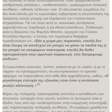
της εξουσίας οι λέξεις αποστειρώνονται: «
νέα πραγματικότητα
»,
«
ανθρώπινες απώλειες
», «
ανθεκτικότητα
», «
μακροχρόνια πολεμική
συνθήκη
», «
εθνικός κίνδυνος
» κοκ. Οι εξουσιαστές γνωρίζουν ότι
δεν είναι εύκολη για τις ευρωπαϊκές κυβερνήσεις η κινητοποίηση της
λεγόμενης κοινής γνώμης για κλιμάκωση των στρατιωτικών
επιχειρήσεων. Για τον λόγο αυτό οι κοινωνικές αντιδράσεις
εμφανίζονται ως παράλογες ή και εθνικά επικίνδυνες. Ενδεικτικές
είναι οι δηλώσεις του Φαμπιέν Μαντόν, αρχηγού του Γενικού
Επιτελείου Άμυνας, ο όποιος τον περασμένο Νοέμβριο
προειδοποίησε ότι, «
Εάν η χώρα μας παραπαίει, επειδή δεν
είναι έτοιμη να αποδεχτεί ότι μπορεί να χάσει τα παιδιά της ή
ότι μπορεί να υποφέρουν οικονομικά, επειδή θα δοθεί
προτεραιότητα στην αμυντική παραγωγή, τότε διατρέχουμε
κίνδυνο
».
Οι ευρωπαϊκές κοινωνίες, λοιπόν, καλούνται με το «καλό» ή με το
«άγριο» να προσαρμοστούν, να εσωτερικεύσουν το κρατικό
αφήγημα, να παραιτηθούν από κάθε ιδέα αμφισβήτησης, καθώς «
Η
μεγαλύτερη επιτυχία της εξουσίας είναι όταν η αντίσταση
30
μοιάζει αδιανόητη
.»
Μέρος της πολεμικής προετοιμασίας αποτελεί η εκπαίδευση των
κοινωνιών, καταρχήν στην σιωπή, κατόπιν το ζητούμενο είναι η
έξοδός τους από την «ουδετερότητα» στην ενεργητική υποστήριξη
μιας παρατεταμένης πολεμικής συνθήκης. Οι κυρίαρχοι χρειάζονται
χρόνο και επιπλέον «έδαφος», όχι στο πεδίο των θεσμών και των