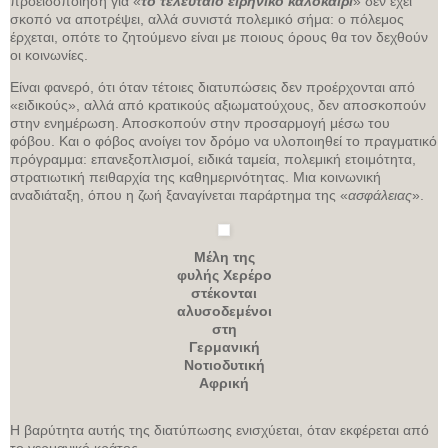
προειδοποίηση για «
το τελευταίο ειρηνικό καλοκαίρι
» δεν έχει
σκοπό να αποτρέψει, αλλά συνιστά πολεμικό σήμα: ο πόλεμος
έρχεται, οπότε το ζητούμενο είναι με ποιους όρους θα τον δεχθούν
οι κοινωνίες.
Είναι φανερό, ότι όταν τέτοιες διατυπώσεις δεν προέρχονται από
«ειδικούς», αλλά από κρατικούς αξιωματούχους, δεν αποσκοπούν
στην ενημέρωση. Αποσκοπούν στην προσαρμογή μέσω του
φόβου. Και ο φόβος ανοίγει τον δρόμο να υλοποιηθεί το πραγματικό
πρόγραμμα: επανεξοπλισμοί, ειδικά ταμεία, πολεμική ετοιμότητα,
στρατιωτική πειθαρχία της καθημερινότητας. Μια κοινωνική
αναδιάταξη, όπου η ζωή ξαναγίνεται παράρτημα της «
ασφάλειας
».
Μέλη της
φυλής Χερέρο
στέκονται
αλυσοδεμένοι
στη
Γερμανική
Νοτιοδυτική
Αφρική
Η βαρύτητα αυτής της διατύπωσης ενισχύεται, όταν εκφέρεται από
το γερμανικό κράτος.