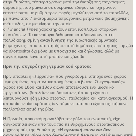
στην Ευρώπη, τέσσερα χρόνια μετά την έναρξη της παγκόσμιας
σύρραξης που μαίνεται σε ουκρανικό έδαφος και όχι μόνον,
επεκτείνονται με ρυθμό τρεις φορές μεγαλύτερο από το παρελθόν,
με πάνω από 7 εκατομμύρια τετραγωνικά μέτρα νέας βιομηχανικής
ανάπτυξης, σε μια κίνηση την οποία
οι
Financial
Times
χαρακτηρίζουν επανεξοπλισμό ιστορικών
διαστάσεων. Τα καινούργια δεδομένα καταδεικνύουν, ότι η
πολυδιαφημισμένη
αναγέννηση
της ευρωπαϊκής αμυντικής
βιομηχανίας –που υποστηρίζεται από δημόσιες επιδοτήσεις– αρχίζει
να υλοποιείται όχι μόνο με υποσχέσεις και δηλώσεις, αλλά με
συγκεκριμένα έργα από μπετόν και χάλυβα.
Πριν την συγκρότηση γερμανικού κράτους
Πριν υπάρξει η «
Γερμανία
» που γνωρίζουμε, υπήρχε ένας χώρος
τεμαχισμένος, στρατιωτικοποιημένος και βίαιος. Ο «
γερμανικός
»
χώρος του 18ου και 19ου αιώνα αποτελούσε ένα μωσαϊκό
πριγκιπάτων, βασιλείων και δουκάτων, όπου η εξουσία
λειτουργούσε ήδη μέσω στρατών, πειθαρχίας και καταναγκασμού. Η
απουσία ενιαίου κράτους δεν σήμαινε απουσία εξουσίας: σήμαινε
πολλαπλασιασμό της βίας.
Η Πρωσία, πριν ακόμη αναλάβει τον ρόλο του ενοποιητή, είχε
συγκροτήσει έναν από τους πιο πειθαρχημένους στρατιωτικούς
μηχανισμούς της Ευρώπης: «
Η πρωσική κοινωνία δεν
οργανώθηκε γύρω από δικαιώματα ή θεσμούς, αλλά γύρω από