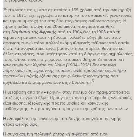
Ένα κράτος που, μέσα σε περίπου 155 χρόνια από την ανακήρυξή
του το 1871, έχει εγγράψει στο ιστορικό του αποικιακές γενοκτονίες
και την συμμετοχή του στις δύο παγκόσμιες ανθρωποσφαγές. Η
πρώτη μαζική σφαγή του 20ού αιώνα, πραγματοποιήθηκε
στη
Ναμίμπια
της Αφρικής
από το 1904 έως το1908 από τη
γερμανική αποικιοκρατική δύναμη. Χιλιάδες οδηγήθηκαν στον
σφαγιασμό ενώ πάρα πολλοί ακόμη ιθαγενείς πέθαναν από ασιτία,
δίψα, καταναγκαστικά έργα, βασανιστήρια, πορείες θανάτου και
άλλες στερήσεις, που υπέστησαν κατά τη διάρκεια της αιχμαλωσίας
τους. Όπως τονίζει ο γερμανός ιστορικός Jürgen Zimmerer, «
Η
γενοκτονία των Χερέρο και Νάμα (1904–1908) δεν αποτελεί
παρέκκλιση της γερμανικής ιστορίας, αλλά πρόδρομο εργαστήριο
πρακτικών μαζικής εξόντωσης και φυλετικής ιεράρχησης που
3
αργότερα θα επανεμφανιστούν στην Ευρώπη
.»
Η μετάβαση από την «ειρήνη» στον πόλεμο δεν πραγματοποιείται
ποτέ ως στιγμιαίο άλμα. Προηγείται πάντα μια περίοδος γλωσσικής
εξοικείωσης, ιδεολογικής προετοιμασίας και κοινωνικής
πειθάρχησης. Η προπαγάνδα προηγείται της χρήσης των όπλων.
Η εξασφάλιση της κοινωνικής αποδοχής προηγείται της ωμής
στρατιωτικής βίας.
Η συγκεκριμένη πολεμική ρητορική εκφέρεται από έναν