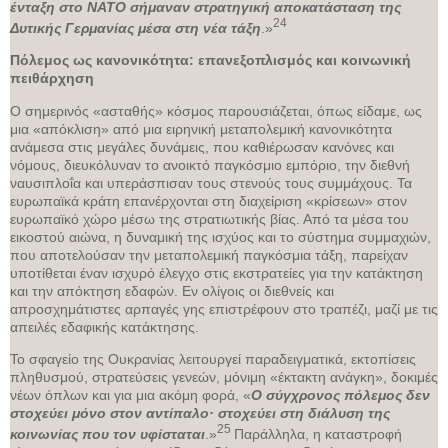
ένταξη στο ΝΑΤΟ σήμαναν στρατηγική αποκατάσταση της
24
Δυτικής Γερμανίας μέσα στη νέα τάξη
.»
Πόλεμος ως κανονικότητα: επανεξοπλισμός και κοινωνική
πειθάρχηση
Ο σημερινός «ασταθής» κόσμος παρουσιάζεται, όπως είδαμε, ως
μια «απόκλιση» από μια ειρηνική μεταπολεμική κανονικότητα
ανάμεσα στις μεγάλες δυνάμεις, που καθιέρωσαν κανόνες και
νόμους, διευκόλυναν το ανοικτό παγκόσμιο εμπόριο, την διεθνή
ναυσιπλοΐα και υπεράσπισαν τους στενούς τους συμμάχους. Τα
ευρωπαϊκά κράτη επανέρχονται στη διαχείριση «κρίσεων» στον
ευρωπαϊκό χώρο μέσω της στρατιωτικής βίας. Από τα μέσα του
εικοστού αιώνα, η δυναμική της ισχύος και το σύστημα συμμαχιών,
που αποτελούσαν την μεταπολεμική παγκόσμια τάξη, παρείχαν
υποτίθεται έναν ισχυρό έλεγχο στις εκστρατείες για την κατάκτηση
και την απόκτηση εδαφών. Εν ολίγοις οι διεθνείς και
απροσχημάτιστες αρπαγές γης επιστρέφουν στο τραπέζι, μαζί με τις
απειλές εδαφικής κατάκτησης.
Το σφαγείο της Ουκρανίας λειτουργεί παραδειγματικά, εκτοπίσεις
πληθυσμού, στρατεύσεις γενεών, μόνιμη «έκτακτη ανάγκη», δοκιμές
νέων όπλων και για μια ακόμη φορά, «
Ο σύγχρονος πόλεμος δεν
στοχεύει μόνο στον αντίπαλο· στοχεύει στη διάλυση της
25
κοινωνίας που τον υφίσταται
.»
Παράλληλα, η καταστροφή