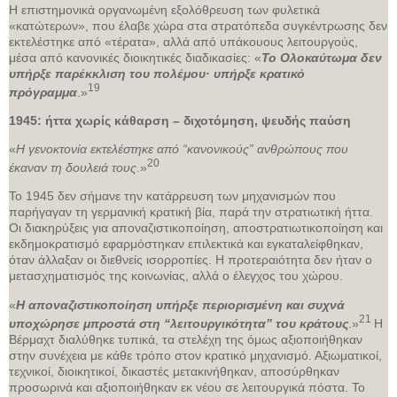
Η επιστημονικά οργανωμένη εξολόθρευση των φυλετικά
«κατώτερων», που έλαβε χώρα στα στρατόπεδα συγκέντρωσης δεν
εκτελέστηκε από «τέρατα», αλλά από υπάκουους λειτουργούς,
μέσα από κανονικές διοικητικές διαδικασίες: «
Το Ολοκαύτωμα δεν
υπήρξε παρέκκλιση του πολέμου· υπήρξε κρατικό
19
πρόγραμμα
.»
1945: ήττα χωρίς κάθαρση – διχοτόμηση, ψευδής παύση
«
Η γενοκτονία εκτελέστηκε από “κανονικούς” ανθρώπους που
20
έκαναν τη δουλειά τους
.»
Το 1945 δεν σήμανε την κατάρρευση των μηχανισμών που
παρήγαγαν τη γερμανική κρατική βία, παρά την στρατιωτική ήττα.
Οι διακηρύξεις για αποναζιστικοποίηση, αποστρατιωτικοποίηση και
εκδημοκρατισμό εφαρμόστηκαν επιλεκτικά και εγκαταλείφθηκαν,
όταν άλλαξαν οι διεθνείς ισορροπίες. Η προτεραιότητα δεν ήταν ο
μετασχηματισμός της κοινωνίας, αλλά ο έλεγχος του χώρου.
«
Η αποναζιστικοποίηση υπήρξε περιορισμένη και συχνά
21
υποχώρησε μπροστά στη “λειτουργικότητα” του κράτους
.»
Η
Βέρμαχτ διαλύθηκε τυπικά, τα στελέχη της όμως αξιοποιήθηκαν
στην συνέχεια με κάθε τρόπο στον κρατικό μηχανισμό. Αξιωματικοί,
τεχνικοί, διοικητικοί, δικαστές μετακινήθηκαν, αποσύρθηκαν
προσωρινά και αξιοποιήθηκαν εκ νέου σε λειτουργικά πόστα. Το