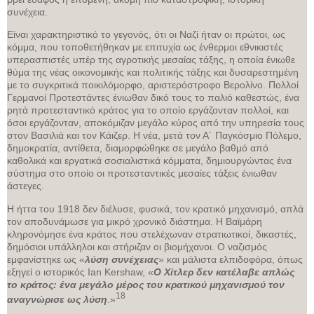
συνέχεια.
Είναι χαρακτηριστικό το γεγονός, ότι οι Ναζί ήταν οι πρώτοι, ως
κόμμα, που τοποθετήθηκαν με επιτυχία ως ένθερμοι εθνικιστές
υπερασπιστές υπέρ της αγροτικής μεσαίας τάξης, η οποία ένιωθε
θύμα της νέας οικονομικής και πολιτικής τάξης και δυσαρεστημένη
με το συγκριτικά ποικιλόμορφο, αριστερόστροφο Βερολίνο. Πολλοί
Γερμανοί Προτεστάντες ένιωθαν δικό τους το παλιό καθεστώς, ένα
ρητά προτεσταντικό κράτος για το οποίο εργάζονταν πολλοί, και
όσοι εργάζονταν, αποκόμιζαν μεγάλο κύρος από την υπηρεσία τους
στον Βασιλιά και τον Κάιζερ. Η νέα, μετά τον Α´ Παγκόσμιο Πόλεμο,
δημοκρατία, αντίθετα, διαμορφώθηκε σε μεγάλο βαθμό από
καθολικά και εργατικά σοσιαλιστικά κόμματα, δημιουργώντας ένα
σύστημα στο οποίο οι προτεσταντικές μεσαίες τάξεις ένιωθαν
άστεγες.
Η ήττα του 1918 δεν διέλυσε, φυσικά, τον κρατικό μηχανισμό, απλά
τον αποδυνάμωσε για μικρό χρονικό διάστημα. Η Βαϊμάρη
κληρονόμησε ένα κράτος που στελέχωναν στρατιωτικοί, δικαστές,
δημόσιοι υπάλληλοι και στήριζαν οι βιομήχανοι. Ο ναζισμός
εμφανίστηκε ως «
λύση συνέχειας
» και μάλιστα ελπιδοφόρα, όπως
εξηγεί ο ιστορικός Ian Kershaw, «
Ο Χίτλερ δεν κατέλαβε απλώς
το κράτος: ένα μεγάλο μέρος του κρατικού μηχανισμού τον
18
αναγνώρισε ως λύση
.»