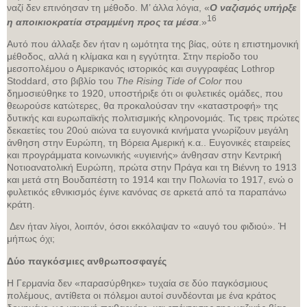
ναζί δεν επινόησαν τη μέθοδο. Μ’ άλλα λόγια, «
Ο ναζισμός υπήρξε
16
η αποικιοκρατία στραμμένη προς τα μέσα
.»
Αυτό που άλλαξε δεν ήταν η ωμότητα της βίας, ούτε η επιστημονική
μέθοδος, αλλά η κλίμακα και η εγγύτητα. Στην περίοδο του
μεσοπολέμου ο Αμερικανός ιστορικός και συγγραφέας Lothrop
Stoddard, στο βιβλίο του
The Rising Tide of Color
που
δημοσιεύθηκε το 1920, υποστήριξε ότι οι φυλετικές ομάδες, που
θεωρούσε κατώτερες, θα προκαλούσαν την «καταστροφή» της
δυτικής και ευρωπαϊκής πολιτισμικής κληρονομιάς. Τις τρεις πρώτες
δεκαετίες του 20ού αιώνα τα ευγονικά κινήματα γνωρίζουν μεγάλη
άνθηση στην Ευρώπη, τη Βόρεια Αμερική κ.α.. Ευγονικές εταιρείες
και προγράμματα κοινωνικής «υγιεινής» άνθησαν στην Κεντρική
Νοτιοανατολική Ευρώπη, πρώτα στην Πράγα και τη Βιέννη το 1913
και μετά στη Βουδαπέστη το 1914 και την Πολωνία το 1917, ενώ ο
φυλετικός εθνικισμός έγινε κανόνας σε αρκετά από τα παραπάνω
κράτη.
Δεν ήταν λίγοι, λοιπόν, όσοι εκκόλαψαν το «αυγό του φιδιού». Ή
μήπως όχι;
Δύο παγκόσμιες ανθρωποσφαγές
Η Γερμανία δεν «παρασύρθηκε» τυχαία σε δύο παγκόσμιους
πολέμους, αντίθετα οι πόλεμοι αυτοί συνδέονται με ένα κράτος