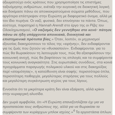
αξιωματούχο ενός κράτους που χρησιμοποίησε τις επιστήμες
ταξινόμησης ανθρώπων, ενέταξε την ευγονική σε διοικητική λογική
και δοκίμασε πάνω σε αποικιοκρατούμενα σώματα μεθόδους, που
αργότερα επέστρεψαν στην Ευρώπη με διαφορετικό όνομα, αλλά με
τον ίδιο πυρήνα. Οι ναζί, φυσικά, δεν επινόησαν τα πάντα. Όπως,
εύστοχα, παρατηρεί η
Hannah Arendt
στο έργο της
οι Ρίζες του
Ολοκληρωτισμού
, «
Ο ναζισμός δεν γεννήθηκε στο κενό· πάτησε
πάνω σε ήδη υπάρχοντα αποικιακά, διοικητικά και
επιστημονικά πρότυπα βίας
.» Όταν, λοιπόν, οι μηχανισμοί
εξουσίας διακηρύσσουν το τέλος της «ειρήνης», δεν ενδιαφέρονται
για τις ζωές που ζητούν να «
θυσιαστούν
». Ενδιαφέρονται. για το
πώς θα θωρακίσουν τη λειτουργία τους, πώς θα εξασφαλίσουν την
κοινωνική ανοχή, πώς θα βαφτίσουν τις επιλογές και τα συμφέροντα
τους κοινωνική αναγκαιότητα. Στις ευρωπαϊκές συνόδους, στα κοινά
προγράμματα παραγωγής πολεμικού υλικού και στις διακηρύξεις
περί «
ετοιμότητας
», η κατεύθυνση είναι σαφής: περισσότερα όπλα,
περισσότερη πειθαρχία, μεγαλύτερες στερήσεις για τους πολλούς
και μεγαλύτερη συγκέντρωση ισχύος για τους λίγους.
Εννοείται ότι τα μικρότερα κράτη δεν είναι εξαίρεση, αλλά κρίκοι
στην κυριαρχική αλυσίδα.
Δεν χωρά αμφιβολία, ότι «
Η Ευρώπη επανεξοπλίζεται όχι για να
προστατεύσει τους ανθρώπους της, αλλά για να θωρακίσει τα
4
συμφέροντα των κυρίαρχων μπλοκ ισχύος
.»
Τα εργοστάσια όπλων