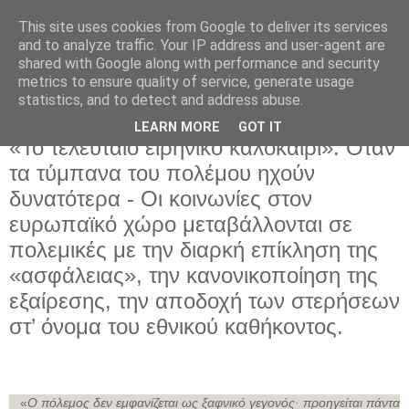
This site uses cookies from Google to deliver its services
and to analyze traffic. Your IP address and user-agent are
shared with Google along with performance and security
metrics to ensure quality of service, generate usage
statistics, and to detect and address abuse.
LEARN MORE
GOT IT
Τρίτη 24 Φεβρουαρίου 2026
«Το τελευταίο ειρηνικό καλοκαίρι»: Όταν
τα τύμπανα του πολέμου ηχούν
δυνατότερα - Οι κοινωνίες στον
ευρωπαϊκό χώρο μεταβάλλονται σε
πολεμικές με την διαρκή επίκληση της
«ασφάλειας», την κανονικοποίηση της
εξαίρεσης, την αποδοχή των στερήσεων
στ’ όνομα του εθνικού καθήκοντος.
«
Ο πόλεμος δεν εμφανίζεται ως ξαφνικό γεγονός· προηγείται πάντα