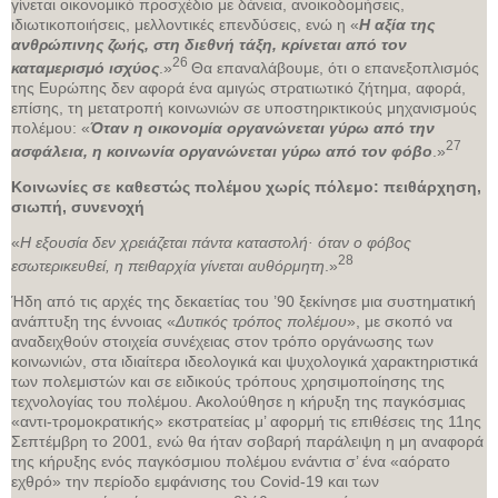
γίνεται οικονομικό προσχέδιο με δάνεια, ανοικοδομήσεις,
ιδιωτικοποιήσεις, μελλοντικές επενδύσεις, ενώ η «
Η αξία της
ανθρώπινης ζωής, στη διεθνή τάξη, κρίνεται από τον
26
καταμερισμό ισχύος
.»
Θα επαναλάβουμε, ότι ο επανεξοπλισμός
της Ευρώπης δεν αφορά ένα αμιγώς στρατιωτικό ζήτημα, αφορά,
επίσης, τη μετατροπή κοινωνιών σε υποστηρικτικούς μηχανισμούς
πολέμου: «
Όταν η οικονομία οργανώνεται γύρω από την
27
ασφάλεια, η κοινωνία οργανώνεται γύρω από τον φόβο
.»
Κοινωνίες σε καθεστώς πολέμου χωρίς πόλεμο: πειθάρχηση,
σιωπή, συνενοχή
«
Η εξουσία δεν χρειάζεται πάντα καταστολή· όταν ο φόβος
28
εσωτερικευθεί, η πειθαρχία γίνεται αυθόρμητη
.»
Ήδη από τις αρχές της δεκαετίας του ’90 ξεκίνησε μια συστηματική
ανάπτυξη της έννοιας «
Δυτικός τρόπος πολέμου
», με σκοπό να
αναδειχθούν στοιχεία συνέχειας στον τρόπο οργάνωσης των
κοινωνιών, στα ιδιαίτερα ιδεολογικά και ψυχολογικά χαρακτηριστικά
των πολεμιστών και σε ειδικούς τρόπους χρησιμοποίησης της
τεχνολογίας του πολέμου. Ακολούθησε η κήρυξη της παγκόσμιας
«αντι-τρομοκρατικής» εκστρατείας μ’ αφορμή τις επιθέσεις της 11ης
Σεπτέμβρη το 2001, ενώ θα ήταν σοβαρή παράλειψη η μη αναφορά
της κήρυξης ενός παγκόσμιου πολέμου ενάντια σ’ ένα «αόρατο
εχθρό» την περίοδο εμφάνισης του Covid-19 και των