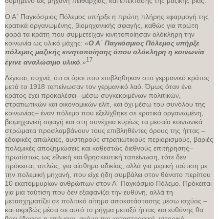
δομημένο ως μηχανή πειθαρχίας, και επέκτασης της μαζικής βίας.
Ο Α΄ Παγκόσμιος Πόλεμος υπήρξε η πρώτη πλήρης εφαρμογή της
κρατικά οργανωμένης, βιομηχανικής σφαγής, καθώς για πρώτη
φορά τα κράτη που συμμετείχαν κινητοποίησαν ολόκληρη την
κοινωνία ως υλικό μάχης: «
Ο Α΄ Παγκόσμιος Πόλεμος υπήρξε
πόλεμος μαζικής κινητοποίησης όπου ολόκληρη η κοινωνία
17
έγινε αναλώσιμο υλικό
.»
Λέγεται, συχνά, ότι οι όροι που επιβλήθηκαν στο γερμανικό κράτος
μετά το 1918 ταπείνωσαν τον γερμανικό λαό. Όμως όταν ένα
κράτος έχει προκαλέσει –μέσω συγκεκριμένων πολιτικών,
στρατιωτικών και οικονομικών ελίτ, και όχι μέσω του συνόλου της
κοινωνίας– έναν πόλεμο που εξελίχθηκε σε κρατικά οργανωμένη,
βιομηχανική σφαγή και στη συνέχεια κυρίως τα μεσαία κοινωνικά
στρώματα προσλαμβάνουν τους επιβληθέντες όρους της ήττας –
εδαφικές απώλειες, αυστηρούς στρατιωτικούς περιορισμούς, βαριές
πολεμικές αποζημιώσεις και καθεστώς διεθνούς επιτήρησης–
πρωτίστως ως εθνική και θρησκευτική ταπείνωση, τότε δεν
πρόκειται, απλώς, για αίσθημα αδικίας, αλλά για μερική ταύτιση με
την πολεμική μηχανή, που είχε ήδη συμβάλει στον θάνατο περίπου
10 εκατομμυρίων ανθρώπων στον Α΄ Παγκόσμιο Πόλεμο. Πρόκειται
για μια ταύτιση που δεν εξαφανίζει την ευθύνη, αλλά τη
μετασχηματίζει σε πολιτικό αίτημα αποκατάστασης μέσω ισχύος –
και ακριβώς μέσα σε αυτό το ρήγμα μεταξύ ήττας και ευθύνης θα
βρει έδαφος η επόμενη, ακόμη πιο καταστροφική, ιστορική