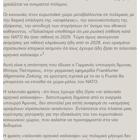
χρειάζεται να ονομαστεί πόλεμος.
Οι κοινωνίες στον ευρωπαϊκό χώρο μεταβάλλονται σε πολεμικές με
την διαρκή επίκληση της «ασφάλειας», την κανονικοποίηση της
εξαίρεσης, την αποδοχή των στερήσεων στ’ όνομα του εθνικού
καθήκοντος. «
Παλαιότερα υποθέταμε ότι μια ρωσική επίθεση κατά
του ΝΑΤΟ θα ήταν πιθανή το 2029. Τώρα όμως ακούγονται
εκτιμήσεις για πιθανή κλιμάκωση ήδη από το 2028, ενώ ορισμένοι
στρατιωτικοί ιστορικοί εκτιμούν ότι ίσως έχουμε ήδη ζήσει το τελευταίο
1
ειρηνικό καλοκαίρι
.»
Αυτή είναι η απάντηση που έδωσε ο Γερμανός υπουργός Άμυνας,
Μπόρις Πιστόριους, στην γερμανική εφημερίδα
Frankfurter
Allgemeine Zeitung
, σε ερώτηση σχετικά με το αν η Ρωσία θα
μπορούσε να επιτεθεί σε χώρα-μέλος του ΝΑΤΟ.
Η τελευταία φράση –ότι ίσως έχουμε ήδη ζήσει «
το τελευταίο
ειρηνικό καλοκαίρι
»– διατυπωμένη δημόσια από εν ενεργεία
υπουργό Άμυνας, δεν αποτελεί μια απλή αναφορά σε «
εκτιμήσεις
ορισμένων στρατιωτικών αναλυτών
». Εντάσσεται στα πλαίσια μιας
ευρύτερης ρητορικής για την εξοικείωση του του ευρωπαϊκού
κοινωνικού χώρου, που καλείται να προσαρμοστεί στα νέα
δεδομένα.
Η φράση «
τελευταίο ειρηνικό καλοκαίρι
» ως πολεμικό μήνυμα δεν