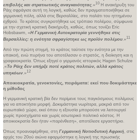
10
επιβολής και στρατιωτικής αναγκαιότητας
.»
Η ανακήρυξη του
Ράιχ σφράγισε αυτή τη λογική, καθώς δεν πραγματοποιήθηκε σε
γερμανική πόλη, αλλά στις Βερσαλλίες, στο παλάτι του ηττημένου
εχθρού. Το κράτος συγκροτήθηκε ως τρόπαιο πολέμου, σύμφωνα
με την σχετική κρατική διακήρυξη, καθώς, όπως τονίζει Eric
Hobsbawm, «
Η Γερμανική Αυτοκρατορία γεννήθηκε στις
11
Βερσαλλίες: η ενότητα σφραγίστηκε ως προϊόν πολέμου
.»
Από την πρώτη στιγμή, το κράτος ταύτισε την ενότητα με την
υπακοή, ενώ πυρήνα του αποτέλεσαν ο στρατός, η διοίκηση και η
γραφειοκρατία. Όπως εξηγεί ο γερμανός ιστορικός Hagen Schulze
,«
Το Ράιχ δεν υπήρξε ποτέ κράτος πολιτών, αλλά κράτος
12
υπηκόων
.»
Αποικιοκρατία, γενοκτονίες, πειράματα: εκεί που δοκιμάστηκε
η μέθοδος
Η γερμανική κρατική βία δεν περίμενε τους παγκόσμιους πολέμους
για να αποκτήσει μορφή. Δοκιμάστηκε νωρίτερα, μακριά από τον
ευρωπαϊκό χώρο, εκεί όπου η εξουσία μπορούσε να λειτουργεί
χωρίς προσχήματα και χωρίς εσωτερικό πολιτικό κόστος. Η
αποικιοκρατία δεν ήταν «παρένθεση», αποτέλεσε εργαστήριο.
Όπως προαναφέρθηκε, στη
Γερμανική Νοτιοδυτική Αφρική
, στις
αρχές του 20ού αιώνα εφαρμόστηκε η λογική της πρωσικής