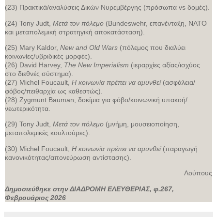
(23) Πρακτικά/αναλύσεις Δικών Νυρεμβέργης (πρόσωπα vs δομές).
(24) Tony Judt,
Μετά τον πόλεμο
(Bundeswehr, επανένταξη, ΝΑΤΟ
και μεταπολεμική στρατηγική αποκατάσταση).
(25) Mary Kaldor,
New and Old Wars
(πόλεμος που διαλύει
κοινωνίες/υβριδικές μορφές).
(26) David Harvey,
The New Imperialism
(ιεραρχίες αξίας/ισχύος
στο διεθνές σύστημα).
(27) Michel Foucault,
Η κοινωνία πρέπει να αμυνθεί
(ασφάλεια/
φόβος/πειθαρχία ως καθεστώς).
(28) Zygmunt Bauman, δοκίμια για φόβο/κοινωνική υπακοή/
νεωτερικότητα.
(29) Tony Judt,
Μετά τον πόλεμο
(μνήμη, μουσειοποίηση,
μεταπολεμικές κουλτούρες).
(30) Michel Foucault,
Η κοινωνία πρέπει να αμυνθεί
(παραγωγή
κανονικότητας/απονεύρωση αντίστασης).
Λούπους
Δημοσιεύθηκε στην ΔΙΑΔΡΟΜΗ ΕΛΕΥΘΕΡΙΑΣ, φ.267,
Φεβρουάριος 2026