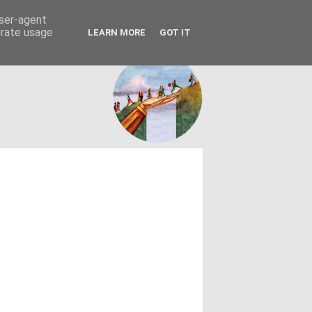
FACEBOOK
ΤΑΥΤΟΤΗΤΑ
user-agent
erate usage
LEARN MORE
GOT IT
εων θεσμών - κοινωνίας