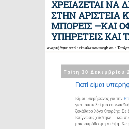
ΧΡΕΙΑΖΕΤΑΙ ΝΑ 
ΣΤΗΝ ΑΡΙΣΤΕΙΑ 
ΜΠΟΡΕΙΣ —ΚΑΙ Ο
ΥΠΗΡΕΤΕΙΣ ΚΑΙ Τ
αναρτήθηκε από :
tinakanoumegk
on :
Τετάρ
Τρίτη 30 Δεκεμβρίου 
Γιατί είμαι υπερ
Είμαι υπερήφανος για την
Επ
γιατί αποτελεί μια ευρωπαϊκ
ξεκάθαρο λόγο ύπαρξης. Σε 
Επίγνωσις χτίστηκε —και συν
μακροπρόθεσμη σκέψη. Χωρί