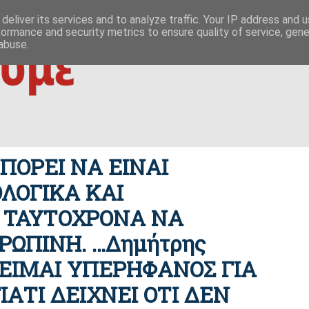
 ΟΥΤΩ
ΕΥΣΗΜΟΝ ΛΟΓΟΝ
ΜΙΚΡΟΚΟΣΜΟΙ
ΦΙΛΙΚΕΣ ΣΕΛΙΔΕΣ
deliver its services and to analyze traffic. Your IP address and 
formance and security metrics to ensure quality of service, gen
|
ίζες της οικονομίας
δημοκρατία / συμβουλιακές βάσεις σχέσ
abuse.
ΠΟΡΕΙ ΝΑ ΕΙΝΑΙ
ΛΟΓΙΚΑ ΚΑΙ
Ι ΤΑΥΤΟΧΡΟΝΑ ΝΑ
ΩΠΙΝΗ. …Δημήτρης
ΤΟ ΕΙΜΑΙ ΥΠΕΡΗΦΑΝΟΣ ΓΙΑ
ΙΑΤΙ ΔΕΙΧΝΕΙ ΟΤΙ ΔΕΝ