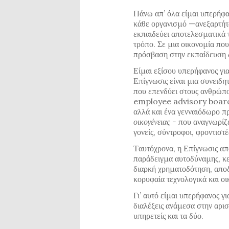
Πάνω απ’ όλα είμαι υπερήφα
κάθε οργανισμό —ανεξαρτήτ
εκπαιδεύει αποτελεσματικά 
τρόπο. Σε μια οικονομία που
πρόσβαση στην εκπαίδευση δε
Είμαι εξίσου υπερήφανος για
Επίγνωσις είναι μια συνειδη
που επενδύει στους ανθρώπο
employee advisory board, 
αλλά και ένα γενναιόδωρο π
οικογένειας -
που αναγνωρίζε
γονείς, σύντροφοι, φροντιστέ
Ταυτόχρονα, η Επίγνωσις απ
παράδειγμα αυτοδύναμης, κ
διαρκή χρηματοδότηση, αποδε
κορυφαία τεχνολογικά και οι
Γι’ αυτό είμαι υπερήφανος για
διαλέξεις ανάμεσα στην αρισ
υπηρετείς και τα δύο.