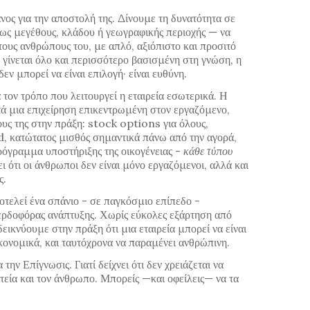
νος για την αποστολή της. Δίνουμε τη δυνατότητα σε
ως μεγέθους, κλάδου ή γεωγραφικής περιοχής — να
τους ανθρώπους του, με απλό, αξιόπιστο και προσιτό
 γίνεται όλο και περισσότερο βασισμένη στη γνώση, η
ν μπορεί να είναι επιλογή· είναι ευθύνη.
 τον τρόπο που λειτουργεί η εταιρεία εσωτερικά. Η
τά μια επιχείρηση επικεντρωμένη στον εργαζόμενο,
υς της στην πράξη: stock options για όλους,
κατώτατος μισθός σημαντικά πάνω από την αγορά,
ρόγραμμα υποστήριξης της οικογένειας -
κάθε τύπου
ι ότι οι άνθρωποι δεν είναι μόνο εργαζόμενοι, αλλά και
ς.
οτελεί ένα σπάνιο - σε παγκόσμιο επίπεδο -
ερδοφόρας ανάπτυξης. Χωρίς εύκολες εξάρτηση από
ικνύουμε στην πράξη ότι μια εταιρεία μπορεί να είναι
κονομικά, και ταυτόχρονα να παραμένει ανθρώπινη.
 την Επίγνωσις. Γιατί δείχνει ότι δεν χρειάζεται να
τεία και τον άνθρωπο. Μπορείς —και οφείλεις— να τα