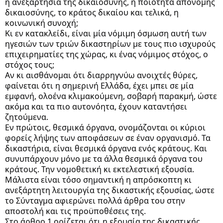
η ανεξαρτησία της δικαιοσύνης, η ποιότητα απονομής
δικαιοσύνης, το κράτος δικαίου και τελικά, η
κοινωνική συνοχή;
Κι εν κατακλείδι, είναι μία νόμιμη όσμωση αυτή των
ηγεσιών των τριών δικαστηρίων με τους πιο ισχυρούς
επιχειρηματίες της χώρας, κι ένας νόμιμος στόχος, ο
στόχος τους;
Αν κι αισθάνομαι ότι διαρρηγνύω ανοιχτές θύρες,
φαίνεται ότι η σημερινή Ελλάδα, έχει μπει σε μία
εμφανή, ολοένα κλιμακούμενη, σοβαρή παρακμή, ώστε
ακόμα και τα πιο αυτονόητα, έχουν καταντήσει
ζητούμενα.
Εν πρώτοις, θεσμικά όργανα, ονομάζονται οι κύριοι
φορείς λήψης των αποφάσεων σε έναν οργανισμό. Τα
δικαστήρια, είναι θεσμικά όργανα ενός κράτους. Και
συνυπάρχουν μόνο με τα άλλα θεσμικά όργανα του
κράτους. Την νομοθετική κι εκτελεστική εξουσία.
Μάλιστα είναι τόσο σημαντική η απρόσκοπτη κι
ανεξάρτητη λειτουργία της δικαστικής εξουσίας, ώστε
το Σύνταγμα αφιερώνει πολλά άρθρα του στην
αποστολή και τις προϋποθέσεις της.
Στο άρθρο 1 ορίζεται ότι η εξουσία της δικαστικής