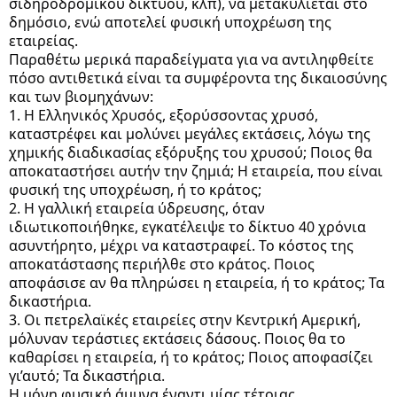
σιδηροδρομικού δικτύου, κλπ), να μετακυλίεται στο
δημόσιο, ενώ αποτελεί φυσική υποχρέωση της
εταιρείας.
Παραθέτω μερικά παραδείγματα για να αντιληφθείτε
πόσο αντιθετικά είναι τα συμφέροντα της δικαιοσύνης
και των βιομηχάνων:
1. Η Ελληνικός Χρυσός, εξορύσσοντας χρυσό,
καταστρέφει και μολύνει μεγάλες εκτάσεις, λόγω της
χημικής διαδικασίας εξόρυξης του χρυσού; Ποιος θα
αποκαταστήσει αυτήν την ζημιά; Η εταιρεία, που είναι
φυσική της υποχρέωση, ή το κράτος;
2. Η γαλλική εταιρεία ύδρευσης, όταν
ιδιωτικοποιήθηκε, εγκατέλειψε το δίκτυο 40 χρόνια
ασυντήρητο, μέχρι να καταστραφεί. Το κόστος της
αποκατάστασης περιήλθε στο κράτος. Ποιος
αποφάσισε αν θα πληρώσει η εταιρεία, ή το κράτος; Τα
δικαστήρια.
3. Οι πετρελαϊκές εταιρείες στην Κεντρική Αμερική,
μόλυναν τεράστιες εκτάσεις δάσους. Ποιος θα το
καθαρίσει η εταιρεία, ή το κράτος; Ποιος αποφασίζει
γι’αυτό; Τα δικαστήρια.
Η μόνη φυσική άμυνα έναντι μίας τέτοιας