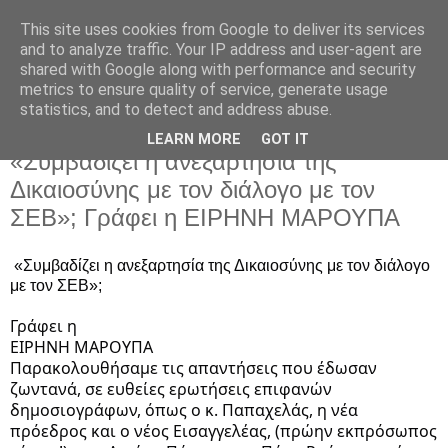
This site uses cookies from Google to deliver its services
and to analyze traffic. Your IP address and user-agent are
shared with Google along with performance and security
metrics to ensure quality of service, generate usage
statistics, and to detect and address abuse.
LEARN MORE
GOT IT
Τρίτη 30 Σεπτεμβρίου 2025
«Συμβαδίζει η ανεξαρτησία της
Δικαιοσύνης με τον διάλογο με τον
ΣΕΒ»; Γράφει η ΕΙΡΗΝΗ ΜΑΡΟΥΠΑ
«Συμβαδίζει η ανεξαρτησία της Δικαιοσύνης με τον διάλογο
με τον ΣΕΒ»;
Γράφει η
ΕΙΡΗΝΗ ΜΑΡΟΥΠΑ
Παρακολουθήσαμε τις απαντήσεις που έδωσαν
ζωντανά, σε ευθείες ερωτήσεις επιφανών
δημοσιογράφων, όπως ο κ. Παπαχελάς, η νέα
πρόεδρος και ο νέος Εισαγγελέας, (πρώην εκπρόσωπος