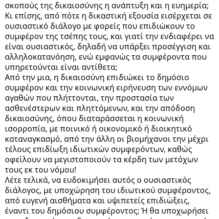
σκοπούς της δικαιοσύνης η ανάπτυξη και η ευημερία;
Κι επίσης, από πότε η δικαστική εξουσία εισέρχεται σε
ουσιαστικό διάλογο με φορείς που επιδιώκουν το
συμφέρον της τσέπης τους, και γιατί την ενδιαφέρει να
είναι ουσιαστικός, δηλαδή να υπάρξει προσέγγιση και
αλληλοκατανόηση, ενώ εμφανώς τα συμφέροντα που
υπηρετούνται είναι αντίθετα;
Από την μια, η δικαιοσύνη επιδιώκει το δημόσιο
συμφέρον και την κοινωνική ειρήνευση των εννόμων
αγαθών που πλήττονται, την προστασία των
ασθενέστερων και πληττόμενων, και την απόδοση
δικαιοσύνης, όπου διαταράσσεται η κοινωνική
ισορροπία, με ποινικό ή οικονομικό ή διοικητικό
καταναγκασμό, από την άλλη οι βιομήχανοι την μέχρι
τέλους επιδίωξη ιδιωτικών συμφερόντων, καθώς
οφείλουν να μεγιστοποιούν τα κέρδη των μετόχων
τους εκ του νόμου!
Λέτε τελικά, να ευδοκιμήσει αυτός ο ουσιαστικός
διάλογος, με υποχώρηση του ιδιωτικού συμφέροντος,
από ευγενή αισθήματα και υψιπετείς επιδιώξεις,
έναντι του δημόσιου συμφέροντος; Ή θα υποχωρήσει