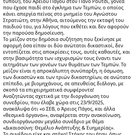
τύπου!), του Αρείου Πάγου στον Πάνο Ρούτσι, γονέα
που έχασε παιδί στο έγκλημα των Τεμπών, ο οποίος
κάνει απεργία πείνας στο μνημείο του Αγνώστου
Στρατιώτη, στην Αθήνα, αιτούμενος την εκταφή του
παιδιού του, για
λόγους που εκθέτει και δεν αφορούν
την παρούσα δημοσίευση.
Το μείζον στην δημόσια συζήτηση που ξεκίνησε με
αφορμή όσα είπαν οι δύο ανώτατοι δικαστικοί, δεν
εντοπίζεται στις αποκρίσεις τους, αυτές καθαυτές, και
στην βασιμότητα των ισχυρισμών τους έναντι των
αιτημάτων των γονέων των θυμάτων των Τεμπών. Το
μείζον είναι η απροκάλυπτη συνύπαρξη, η όσμωση,
των δικαστών και των τριών δικαστηρίων, σε ανώτατο
επίπεδο, με βιομηχάνους, σε απευθείας διάλογο, με
σκοπό τα επιχειρηματικά συμφέροντα!
Αναζητώντας σχετικά με την διοργάνωση του
συνεδρίου, που έλαβε χώρα στις 23/9/2025,
ανακάλυψα ότι «ο ΣΕΒ, ο Άρειος Πάγος, και άλλα
«θεσμικά όργανα»», αναφέρεται στην ανακοίνωση,
συνδιοργάνωσαν μεγάλο συνέδριο με θέμα
«Δικαιοσύνη: Θεμέλιο Ανάπτυξης & Ευημερίας».
Το συνέδριο είχε και στόχο! Στόχος του ήταν, όπως