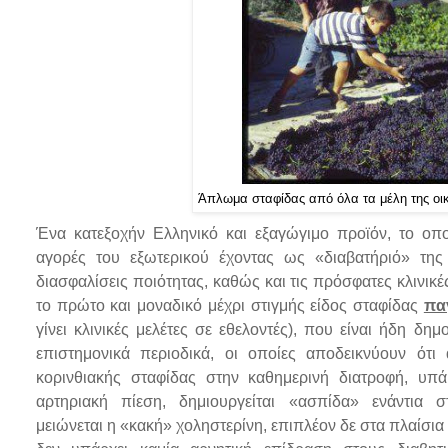
Άπλωμα σταφίδας από όλα τα μέλη της οι
Ένα κατεξοχήν Ελληνικό και εξαγώγιμο προϊόν, το οποί
αγορές του εξωτερικού έχοντας ως «διαβατήριό» της 
διασφαλίσεις ποιότητας, καθώς και τις πρόσφατες κλινικές
το πρώτο και μοναδικό μέχρι στιγμής είδος σταφίδας
πα
γίνει κλινικές μελέτες σε εθελοντές), που είναι ήδη δημ
επιστημονικά περιοδικά, οι οποίες αποδεικνύουν ότι
κορινθιακής σταφίδας στην καθημερινή διατροφή, υπά
αρτηριακή πίεση, δημιουργείται «ασπίδα» ενάντια σ
μειώνεται η «κακή» χοληστερίνη, επιπλέον δε στα πλαίσι