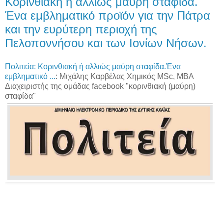
Κορινθιακή ή αλλιώς μαύρη σταφίδα.
κ
λ
Ένα εμβληματικό προϊόν για την Πάτρα
ε
ι
και την ευρύτερη περιοχή της
δ
ί
Πελοποννήσου και των Ιονίων Νήσων.
π
ο
υ
Πολιτεία: Κορινθιακή ή αλλιώς μαύρη σταφίδα.Ένα
θ
α
εμβληματικό ...
: Μιχάλης Καρβέλας Χημικός MSc, ΜΒΑ
ξ
Διαχειριστής της ομάδας facebook "κορινθιακή (μαύρη)
ε
σταφίδα"
κ
λ
ε
ι
δ
ώ
σ
ε
ι
τ
η
ν
ε
λ
λ
η
ν