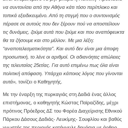
να συντονίσει από την Αθήνα κάτι τόσο περίπλοκο και
τοπικά εξειδικευμένο. Από τη στιγμή που ο συντονισμός
πέρασε σε αυτούς που δεν ξέρουν πού να αποστείλουν
τις δυνάμεις, ζούμε αυτά που ζούμε και που αναπόφευκτα
θα τα ζήσουμε και στο μέλλον. Με μια λέξη:
“αναποτελεσματικότητα”. Και αυτό δεν είναι μια άποψη
προσωπική, το λένε οι αριθμοί. Οι αδιανόητες απώλειες
της τελευταίας 25ετίας. Για αυτό επιμένω πως όλα είναι
πολιτική απόφαση. Υπάρχει κάποιος λόγος που γίνονται
αυτά»,
τονίζει ο Καθηγητής.
Με την έναρξη της πυρκαγιάς στη Δαδιά ένας άλλος
επιστήμονας, ο καθηγητής Κώστας Ποϊραζίδης, μέχρι
πρότινος Πρόεδρος ΔΣ του Φορέα Διαχείρισης Εθνικού
Πάρκου Δάσους Δαδιάς- Λευκίμης- Σουφλίου και βαθύς
γνωστής της περιοχής κατήγγειλε δημόσια με άρθρο