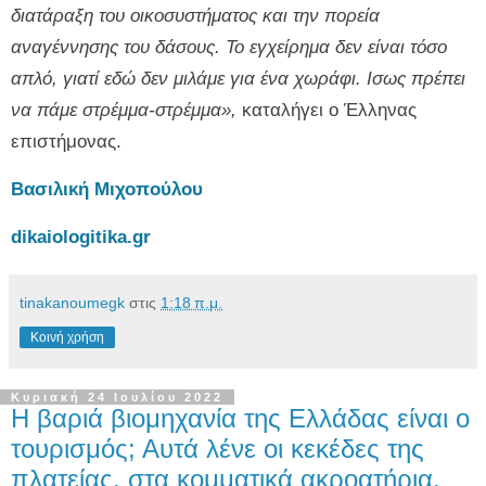
διατάραξη του οικοσυστήματος και την πορεία
αναγέννησης του δάσους. Το εγχείρημα δεν είναι τόσο
απλό, γιατί εδώ δεν μιλάμε για ένα χωράφι. Ισως πρέπει
να πάμε στρέμμα-στρέμμα»,
καταλήγει ο Έλληνας
επιστήμονας.
Βασιλική Μιχοπούλου
dikaiologitika.gr
tinakanoumegk
στις
1:18 π.μ.
Κοινή χρήση
Κυριακή 24 Ιουλίου 2022
Η βαριά βιομηχανία της Ελλάδας είναι ο
τουρισμός; Αυτά λένε οι κεκέδες της
πλατείας, στα κομματικά ακροατήρια,