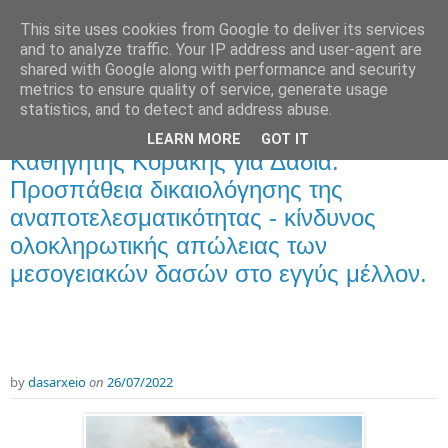
This site uses cookies from Google to deliver its services
and to analyze traffic. Your IP address and user-agent are
shared with Google along with performance and security
metrics to ensure quality of service, generate usage
statistics, and to detect and address abuse.
LEARN MORE
GOT IT
Πέμπτη 28 Ιουλίου 2022
Καθηγητής Κοράκης για Δαδιά:
Προσπάθεια δικαιολόγησης της
αναποτελεσματικότητας - κίνδυνος
ολοκληρωτικής απώλειας των
μεσογειακών δασών στο εγγύς μέλλον.
by
dasarxeio
on
26/07/2022