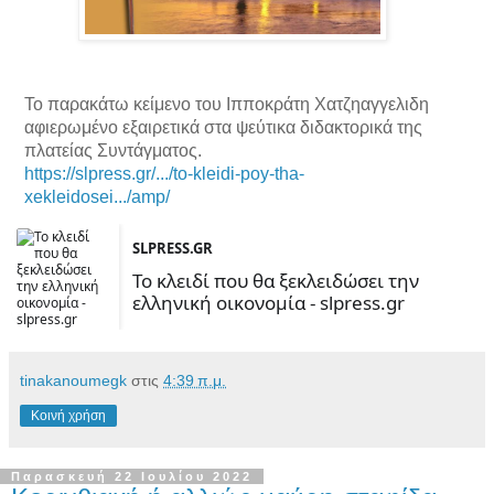
Το παρακάτω κείμενο του Ιπποκράτη Χατζηαγγελιδη
αφιερωμένο εξαιρετικά στα ψεύτικα διδακτορικά της
πλατείας Συντάγματος.
https://slpress.gr/.../to-kleidi-poy-tha-
xekleidosei.../amp/
SLPRESS.GR
Το κλειδί που θα ξεκλειδώσει την
ελληνική οικονομία - slpress.gr
tinakanoumegk
στις
4:39 π.μ.
Κοινή χρήση
Τ
Παρασκευή 22 Ιουλίου 2022
ο