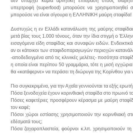
δεν υπάρχει καμία αρνητική επίδραση στους διαβητ
υπερτροφή (superfood) μπορούσε να χρησιμοποιηθεί σ
μπορούσε να είναι σίγουρα η ΕΛΛΗΝΙΚΗ μαύρη σταφίδα!
Δυστυχώς η εν Ελλάδι κατανάλωση της μαύρης σταφίδας 
μετά βίας τους 1.000 τόνους, όταν την ίδια στιγμή ο Έλλ
εισαγόμενα είδη σταφίδας και συναφών ειδών. Ενδεικτικά
αν οι κάτοικοι των σταφιδοπαραγωγών περιοχών κατανάλ
-αποδεδειγμένα από τις κλινικές μελέτες- ποσότητα σταφί
η οποία είναι περίπου 50 γραμμάρια, τότε η μισή εγχώρ
θα «κατάφερνε» να περάσει τη διώρυγα της Κορίνθου για να
Πιο συγκεκριμένα, για την Αχαΐα γεννιούνται τα εξής ερωτ
Πόσα ξενοδοχεία έχουν κορινθιακή σταφίδα στο πρωινό τ
Πόσες καφετέριες προσφέρουν κέρασμα με μαύρη σταφίδα
τον καφέ;
Πόσοι χώροι εστίασης χρησιμοποιούν την κορινθιακή στ
εδέσματά τους;
Πόσα ζαχαροπλαστεία, φούρνοι κ.λπ. χρησιμοποιούν τη