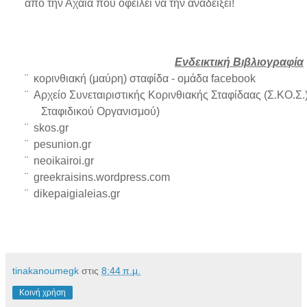
από την Αχαΐα που οφείλει να την αναδείξει!
Ενδεικτική Βιβλιογραφία
¨
κορινθιακή (μαύρη) σταφίδα - ομάδα
facebook
¨
Αρχείο Συνεταιριστικής Κορινθιακής Σταφίδαας (Σ.ΚΟ.Σ
Σταφιδικού Οργανισμού)
¨
skos.gr
¨
pesunion.gr
¨
neoikairoi.gr
¨
greekraisins.wordpress.com
¨
dikepaigialeias.gr
tinakanoumegk
στις
8:44 π.μ.
Κοινή χρήση