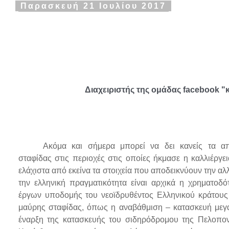
ι
Παρασκευή 21 Ιουλίου 2017
κ
ή
ο
ι
κ
ο
ν
ο
μ
ί
α
Διαχειριστής της ομάδας facebook "
-
s
l
p
r
e
s
Ακόμα και σήμερα μπορεί να δει κανείς τα α
s
.
σταφίδας στις περιοχές στις οποίες ήκμασε η καλλιέργε
g
ελάχιστα από εκείνα τα στοιχεία που αποδεικνύουν την α
r
την ελληνική πραγματικότητα είναι αρχικά η χρηματοδ
έργων υποδομής του νεοϊδρυθέντος Ελληνικού κράτους 
μαύρης σταφίδας, όπως η αναβάθμιση – κατασκευή μεγ
έναρξη της κατασκευής του σιδηρόδρομου της Πελοπον