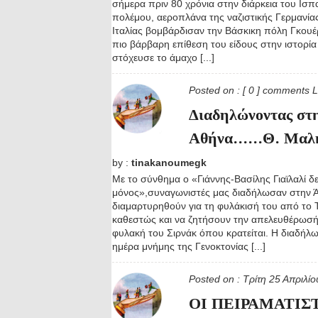
σήμερα πριν 80 χρόνια στην διάρκεια του Ισπ
πολέμου, αεροπλάνα της ναζιστικής Γερμανίας
Ιταλίας βομβάρδισαν την Βάσκικη πόλη Γκουέ
πιο βάρβαρη επίθεση του είδους στην ιστορί
στόχευσε το άμαχο [...]
Posted on :
[ 0 ] comments
L
Διαδηλώνοντας στη
Αθήνα......Θ. Μαλ
by :
tinakanoumegk
Με το σύνθημα ο «Γιάννης-Βασίλης Γιαϊλαλί δε
μόνος»,συναγωνιστές μας διαδήλωσαν στην Ά
διαμαρτυρηθούν για τη φυλάκισή του από το 
καθεστώς και να ζητήσουν την απελευθέρωσή
φυλακή του Σιρνάκ όπου κρατείται. Η διαδήλω
ημέρα μνήμης της Γενοκτονίας [...]
Posted on :
Τρίτη 25 Απριλί
ΟΙ ΠΕΙΡΑΜΑΤΙΣ