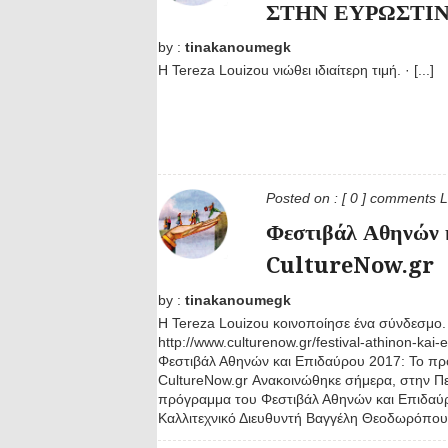
ΣΤΗΝ ΕΥΡΩΣΤΙ
by :
tinakanoumegk
Η Tereza Louizou νιώθει ιδιαίτερη τιμή. · [...]
Posted on :
[ 0 ] comments
L
Φεστιβάλ Αθηνών 
CultureNow.gr
by :
tinakanoumegk
Η Tereza Louizou κοινοποίησε ένα σύνδεσμο.
http://www.culturenow.gr/festival-athinon-kai
Φεστιβάλ Αθηνών και Επιδαύρου 2017: Το πρ
CultureNow.gr Ανακοινώθηκε σήμερα, στην Πε
πρόγραμμα του Φεστιβάλ Αθηνών και Επιδαύ
Καλλιτεχνικό Διευθυντή Βαγγέλη Θεοδωρόπουλο