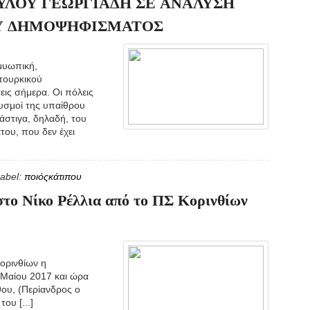
ΥΛΟΥ ΓΕΩΡΓΙΑΔΗ ΣΕ ΑΝΑΛΥΣΗ
Υ ΔΗΜΟΨΗΦΙΣΜΑΤΟΣ
 μυωπική,
τουρκικού
ις σήμερα. Οι πόλεις
θυσμοί της υπαίθρου
άστιγα, δηλαδή, του
ου, που δεν έχει
abel:
ποιόςκάτιπου
το Νίκο Ρέλλια από το ΠΣ Κορινθίων
νθίων η
 Μαίου 2017 και ώρα
θου, (Περίανδρος ο
ου [...]