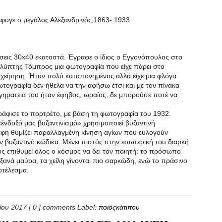
 έφυγε ο μεγάλος Αλεξανδρινός,1863- 1933
άσεις 30x40 εκατοστά. Έγραφε ο ίδιος ο Εγγονόπουλος στο
 γλύπτης Τόμπρος μια φωτογραφία που είχε πάρει στο
χείρηση. Ήταν πολύ καταπονημένος αλλά είχε μια φλόγα
ωτογραφία δεν ήθελα να την αφήσω έτσι και με τον πίνακα
γηρατειά του ήταν έφηβος, ωραίος, δε μπορούσε ποτέ να
άφισε το πορτρέτο, με βάση τη φωτογραφία του 1932.
νδοξό μας βυζαντινισμό» χρησιμοποιεί βυζαντινή
βάφη θυμίζει παραλλαγμένη κίνηση αγίων που ευλογούν
 βυζαντινό κώδικα. Μένει πιστός στην εσωτερική του διαρκή
ος επιθυμεί όλος ο κόσμος να δει τον ποιητή: το πρόσωπο
 ξανά μαύρα, τα χείλη γίνονται πιο σαρκώδη, ενώ το πράσινο
οτέλεσμα.
λίου 2017
[ 0 ] comments
Label:
ποιόςκάτιπου