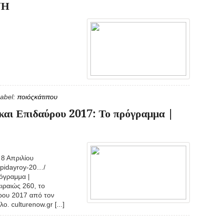
ΝΗ
abel:
ποιόςκάτιπου
και Επιδαύρου 2017: Το πρόγραμμα |
 8 Απριλίου
-epidayroy-20…/
όγραμμα |
ιραιώς 260, το
ρου 2017 από τον
. culturenow.gr [...]