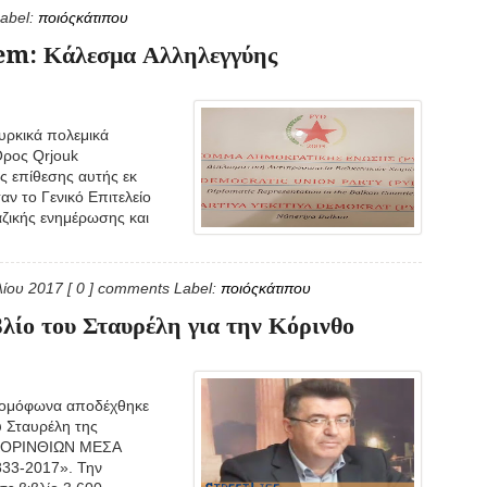
abel:
ποιόςκάτιπου
m: Κάλεσμα Αλληλεγγύης
υρκικά πολεμικά
Όρος Qrjouk
ης επίθεσης αυτής εκ
αν το Γενικό Επιτελείο
αζικής ενημέρωσης και
λίου 2017
[ 0 ] comments
Label:
ποιόςκάτιπου
βλίο του Σταυρέλη για την Κόρινθο
ν ομόφωνα αποδέχθηκε
 Σταυρέλη της
 ΚΟΡΙΝΘΙΩΝ ΜΕΣΑ
3-2017». Την