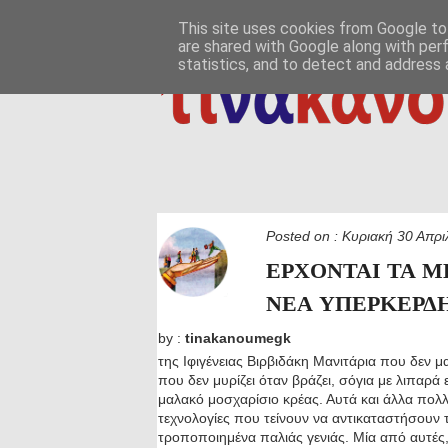
ΑΡΧΙΚΗ
ΠΟΙΟΣ ΤΙ ΠΟΥ
ΠΡΟΣ ΤΟ ΔΕΙΝ
This site uses cookies from Google to 
are shared with Google along with per
δημιουργία / εδαφικές, ανθρωπολογικές ρ
ΕΠΙΚΟΙΝΩΝΙΑ
statistics, and to detect and address 
Posted on :
Κυριακή 30 Απρι
ΕΡΧΟΝΤΑΙ ΤΑ Μ
ΝΕΑ ΥΠΕΡΚΕΡΔ
by :
tinakanoumegk
της Ιφιγένειας Βιρβιδάκη Μανιτάρια που δεν μ
που δεν μυρίζει όταν βράζει, σόγια με λιπαρά 
μαλακό μοσχαρίσιο κρέας. Αυτά και άλλα πολ
τεχνολογίες που τείνουν να αντικαταστήσουν τ
τροποποιημένα παλιάς γενιάς. Μία από αυτές