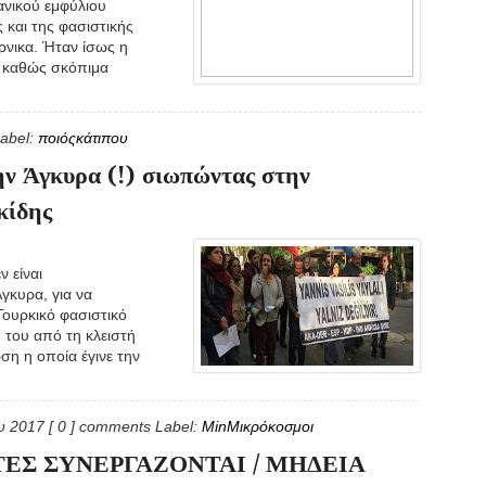
ανικού εμφύλιου
 και της φασιστικής
ρνικα. Ήταν ίσως η
α καθώς σκόπιμα
abel:
ποιόςκάτιπου
ν Άγκυρα (!) σιωπώντας στην
κίδης
ν είναι
γκυρα, για να
Τουρκικό φασιστικό
 του από τη κλειστή
ση η οποία έγινε την
ου 2017
[ 0 ] comments
Label:
MinΜικρόκοσμοι
ΤΕΣ ΣΥΝΕΡΓΑΖΟΝΤΑΙ / ΜΗΔΕΙΑ