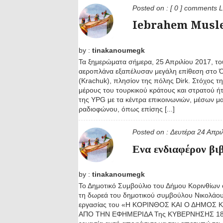
Posted on :
[ 0 ] comments
L
Iebrahem Musle
by :
tinakanoumegk
Τα ξημερώματα σήμερα, 25 Απριλίου 2017, το
αεροπλάνα εξαπέλυσαν μεγάλη επίθεση στο 
(Krachuk), πλησίον της πόλης Dirk. Στόχος τ
μέρους του τουρκικού κράτους και στρατού ήτ
της YPG με τα κέντρα επικοινωνιών, μέσων μ
ραδιοφώνου, όπως επίσης [...]
Posted on :
Δευτέρα 24 Απρι
Ενα ενδιαφέρον βι
by :
tinakanoumegk
Το Δημοτικό Συμβούλιο του Δήμου Κορινθίω
τη δωρεά του δημοτικού συμβούλου Νικολάου
εργασίας του «Η ΚΟΡΙΝΘΟΣ ΚΑΙ Ο ΔΗΜΟΣ
ΑΠΟ ΤΗΝ ΕΦΗΜΕΡΙΔΑ Της ΚΥΒΕΡΝΗΣΗΣ 183