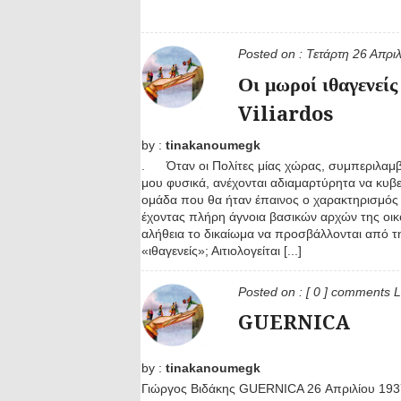
Posted on :
Τετάρτη 26 Απρι
Οι μωροί ιθαγενείς
Viliardos
by :
tinakanoumegk
. Όταν οι Πολίτες μίας χώρας, συμπεριλαμ
μου φυσικά, ανέχονται αδιαμαρτύρητα να κυβ
ομάδα που θα ήταν έπαινος ο χαρακτηρισμός
έχοντας πλήρη άγνοια βασικών αρχών της οικ
αλήθεια το δικαίωμα να προσβάλλονται από τ
«ιθαγενείς»; Αιτιολογείται [...]
Posted on :
[ 0 ] comments
L
GUERNICA
by :
tinakanoumegk
Γιώργος Βιδάκης GUERNICA 26 Απριλίου 1937