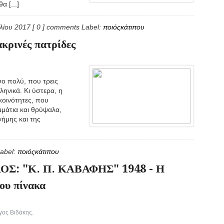
α [...]
ιλίου 2017
[ 0 ] comments
Label:
ποιόςκάτιπου
ακρινές πατρίδες
ο πολύ, που τρεις
ληνικά. Κι ύστερα, η
κοινότητες, που
μμάτια και θρύψαλα,
νήμης και της
abel:
ποιόςκάτιπου
Σ: "Κ. Π. ΚΑΒΑΦΗΣ" 1948 - Η
ου πίνακα