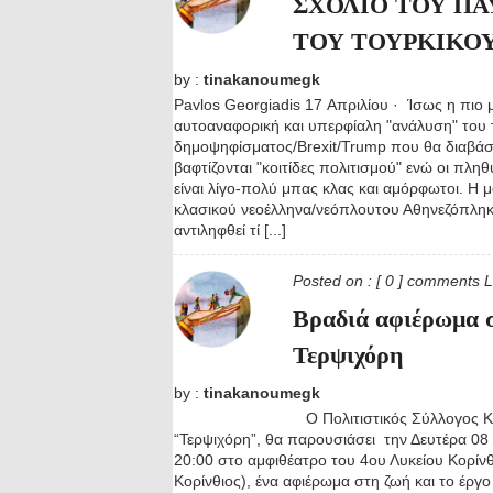
ΣΧΟΛΙΟ ΤΟΥ ΠΑ
ΤΟΥ ΤΟΥΡΚΙΚΟ
by :
tinakanoumegk
Pavlos Georgiadis 17 Απριλίου · Ίσως η πιο
αυτοαναφορική και υπερφίαλη "ανάλυση" του 
δημοψηφίσματος/Brexit/Trump που θα διαβάσε
βαφτίζονται "κοιτίδες πολιτισμού" ενώ οι πλη
είναι λίγο-πολύ μπας κλας και αμόρφωτοι. Η μ
κλασικού νεοέλληνα/νεόπλουτου Αθηνεζόπληκτ
αντιληφθεί τί [...]
Posted on :
[ 0 ] comments
L
Βραδιά αφιέρωμα σ
Τερψιχόρη
by :
tinakanoumegk
Ο Πολιτιστικός Σύλλογος Κορι
“Τερψιχόρη”, θα παρουσιάσει την Δευτέρα 08
20:00 στο αμφιθέατρο του 4ου Λυκείου Κορίν
Κορίνθιος), ένα αφιέρωμα στη ζωή και το έργο τ