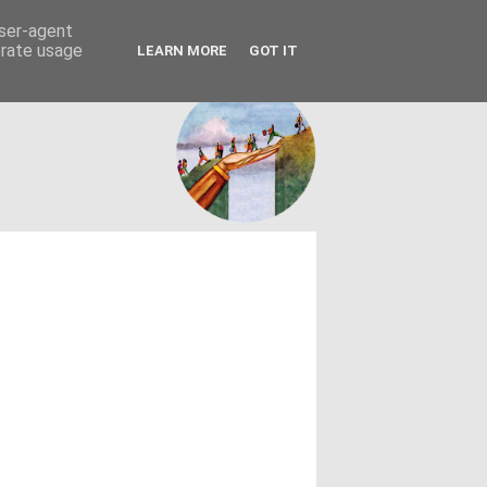
FACEBOOK
ΤΑΥΤΟΤΗΤΑ
user-agent
erate usage
LEARN MORE
GOT IT
εων θεσμών - κοινωνίας