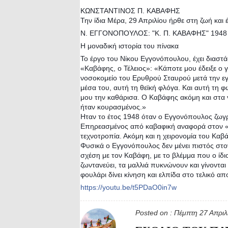
ΚΩΝΣΤΑΝΤΙΝΟΣ Π. ΚΑΒΑΦΗΣ
Την ίδια Μέρα, 29 Απριλίου ήρθε στη ζωή και
Ν. ΕΓΓΟΝΟΠΟΥΛΟΣ: "Κ. Π. ΚΑΒΑΦΗΣ" 1948
Η μοναδική ιστορία του πίνακα
Το έργο του Νίκου Εγγονόπουλου, έχει διαστ
«Καβάφης, ο Τέλειος»: «Κάποτε μου έδειξε ο
νοσοκομείο του Ερυθρού Σταυρού μετά την εγ
μέσα του, αυτή τη θεϊκή φλόγα. Και αυτή τη φ
μου την καθάρισα. Ο Καβάφης ακόμη και στα 
ήταν κουρασμένος.»
Ηταν το έτος 1948 όταν ο Εγγονόπουλος ζωγρ
Επηρεασμένος από καβαφική αναφορά στον «έ
τεχνοτροπία. Ακόμη και η χειρονομία του Κα
Φυσικά ο Εγγονόπουλος δεν μένει πιστός στον
σχέση με τον Καβάφη, με το βλέμμα που ο ίδι
ζωντανεύει, τα μαλλιά πυκνώνουν και γίνονται
φουλάρι δίνει κίνηση και ελπίδα στο τελικό απ
https://youtu.be/t5PDaO0in7w
Posted on :
Πέμπτη 27 Απρι