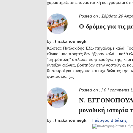
χαρακτηρίζεται επαναστατική και γράφεται ότι θ
Posted on :
Σάββατο 29 Απρ
Ο δρόμος για τις μ
by :
tinakanoumegk
Κώστας Πατλακίδης Έξω πηγαίναμε καλά. Τόσ
εθνικοί μας ποιητές δεν ήξεραν καλά – καλά ελ
"μητρόπολη" άπλωσε τις φτερούγες της, κι οι 
άντεξαν αιώνες, βούτηξαν στην νοσταλγία, κο
θησαυροί για κυνηγούς και τυχοδιώκτες της μ
φαντασίας, [...]
Posted on :
[ 0 ] comments
L
Ν. ΕΓΓΟΝΟΠΟΥΛΟ
μοναδική ιστορία τ
by :
tinakanoumegk
Γιώργος Βιδάκης