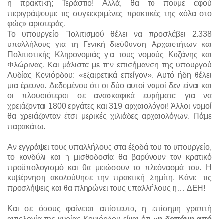
η πρακτική; Τεράστιο! Αλλά, θα το πούμε αφού
περιγράψουμε τις συγκεκριμένες πρακτικές της «όλα στο
φώς» αριστεράς.
Το υπουργείο Πολιτισμού θέλει να προσλάβει 2.338
υπαλλήλους για τη Γενική διεύθυνση Αρχαιοτήτων και
Πολιτιστικής Κληρονομιάς για τους νομούς Κοζάνης και
Φλώρινας. Και μάλιστα με την επισήμανση της υπουργού
Λυδίας Κονιόρδου: «εξαιρετικά επείγον». Αυτό ήδη θέλει
μια έρευνα. Δεδομένου ότι οι δύο αυτοί νομοί δεν είναι και
οι πλουσιότεροι σε ανασκαφικά ευρήματα για να
χρειάζονται 1800 εργάτες και 319 αρχαιολόγοι! Άλλοι νομοί
θα χρειάζονταν έτσι μερικές χιλιάδες αρχαιολόγων. Πάμε
παρακάτω.
Αν εγγράψει τους υπαλλήλους στα έξοδά του το υπουργείο,
το κονδύλι και η μισθοδοσία θα βαρύνουν τον κρατικό
προϋπολογισμό και θα μειώσουν το πλεόνασμά του. Η
κυβέρνηση ακολούθησε την πρακτική Σημίτη. Κάνει τις
προσλήψεις και θα πληρώνει τους υπαλλήλους η… ΔΕΗ!
Και σε όσους φαίνεται απίστευτο, η επίσημη γραπτή
αιτιολογία της κυρίας Κονιόρδου είναι ότι
«η δαπάνη από