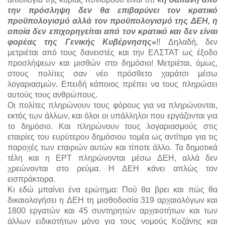
την πρόσληψη δεν θα επιβαρύνει τον κρατικό
προϋπολογισμό αλλά τον προϋπολογισμό της ΔΕΗ, η
οποία δεν επιχορηγείται από τον κρατικό και δεν είναι
φορέας της Γενικής Κυβέρνησης»
!! Δηλαδή, δεν
μετριέται από τους δανειστές και την ΕΛΣΤΑΤ ως έξοδο
προσλήψεων και μισθών στο δημόσιο! Μετριέται, όμως,
στους πολίτες σαν νέο πρόσθετο χαράτσι μέσω
λογαριασμών. Επειδή κάποιος πρέπει να τους πληρώσει
αυτούς τους ανθρώπους.
Οι πολίτες πληρώνουν τους φόρους για να πληρώνονται,
εκτός των άλλων, και όλοι οι υπάλληλοι που εργάζονται για
το δημόσιο. Και πληρώνουν τους λογαριασμούς στις
εταιρίες του ευρύτερου δημόσιου τομέα ως αντίτιμο για τις
παροχές των εταιριών αυτών και τίποτε άλλο. Τα δημοτικά
τέλη και η ΕΡΤ πληρώνονται μέσω ΔΕΗ, αλλά δεν
χρεώνονται στο ρεύμα. Η ΔΕΗ κάνει απλώς τον
εισπράκτορα.
Κι εδώ μπαίνει ένα ερώτημα: Πού θα βρει και πώς θα
δικαιολογήσει η ΔΕΗ τη μισθοδοσία 319 αρχαιολόγων και
1800 εργατών και 45 συντηρητών αρχαιοτήτων και των
άλλων ειδικοτήτων μόνο για τους νομούς Κοζάνης και