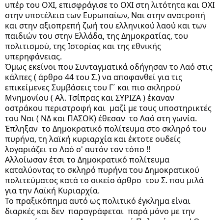
υπέρ του ΟΧΙ, επισφράγισε το ΟΧΙ στη λιτότητα και ΟΧΙ 
στην υποτέλεια των Ευρωπαίων, Ναι στην ανατροπή 
και στην αξιοπρεπή ζωή του ελληνικού λαού και των 
παιδιών του στην Ελλάδα, της Δημοκρατίας, του 
πολιτισμού, της Ιστορίας και της εθνικής 
υπερηφάνειας.
Όμως εκείνοι που Συνταγματικά οδήγησαν το Λαό στις 
κάλπες ( άρθρο 44 του Σ.) να αποφανθεί για τις 
επικείμενες Συμβάσεις του Γ´ και πιο σκληρού 
Μνημονίου ( Αλ. Τσίπρας και ΣΥΡΙΖΑ ) έκαναν  
οστράκου περιστροφή και  μαζί με τους υποστηρικτές 
του Ναι ( ΝΔ και ΠΑΣΟΚ) έθεσαν  το Λαό στη γωνία. 
Έπληξαν  το Δημοκρατικό πολίτευμα στο σκληρό του 
πυρήνα, τη λαϊκή κυριαρχία και έκτοτε ουδείς  
λογαριάζει το Λαό σ' αυτόν τον τόπο !! 
Αλλοίωσαν έτσι το Δημοκρατικό πολίτευμα 
καταλύοντας το σκληρό πυρήνα του Δημοκρατικού 
πολιτεύματος κατά το οικείο άρθρο  του Σ. που μιλά 
για την Λαϊκή Κυριαρχία. 
Το πραξικόπημα αυτό ως πολιτικό έγκλημα είναι 
διαρκές και δεν  παραγράφεται  παρά μόνο με την 