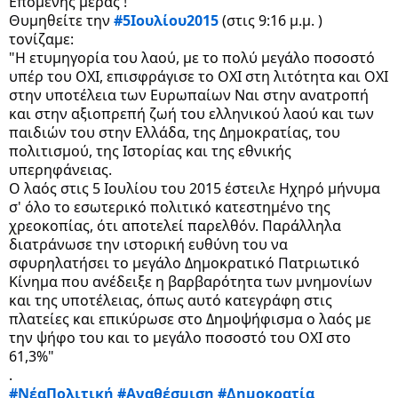
Επόμενης μέρας !
Θυμηθείτε την 
#5Ιουλίου2015
 (στις 9:16 μ.μ. ) 
τονίζαμε:
"Η ετυμηγορία του λαού, με το πολύ μεγάλο ποσοστό 
υπέρ του ΟΧΙ, επισφράγισε το ΟΧΙ στη λιτότητα και ΟΧΙ 
στην υποτέλεια των Ευρωπαίων Ναι στην ανατροπή 
και στην αξιοπρεπή ζωή του ελληνικού λαού και των 
παιδιών του στην Ελλάδα, της Δημοκρατίας, του 
πολιτισμού, της Ιστορίας και της εθνικής 
υπερηφάνειας.
Ο λαός στις 5 Ιουλίου του 2015 έστειλε Ηχηρό μήνυμα 
σ' όλο το εσωτερικό πολιτικό κατεστημένο της 
χρεοκοπίας, ότι αποτελεί παρελθόν. Παράλληλα 
διατράνωσε την ιστορική ευθύνη του να 
σφυρηλατήσει το μεγάλο Δημοκρατικό Πατριωτικό 
Κίνημα που ανέδειξε η βαρβαρότητα των μνημονίων 
και της υποτέλειας, όπως αυτό κατεγράφη στις 
πλατείες και επικύρωσε στο Δημοψήφισμα ο λαός με 
την ψήφο του και το μεγάλο ποσοστό του ΟΧΙ στο 
61,3%"
.
#ΝέαΠολιτική
#Αναθέσμιση
#Δημοκρατία