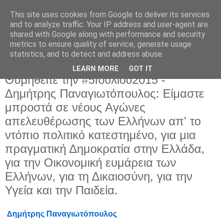
This site uses cookies from Google to deliver its services
and to analyze traffic. Your IP address and user-agent are
shared with Google along with performance and security
metrics to ensure quality of service, generate usage
statistics, and to detect and address abuse.
LEARN MORE
GOT IT
Κυριακή 5 Ιουλίου 2026
Θυμηθείτε την #5Ιουλίου2015 -
Δημήτρης Παναγιωτόπουλος: Είμαστε
μπροστά σε νέους Αγώνες
απελευθέρωσης των Ελλήνων απ' το
ντόπιο πολιτικό κατεστημένο, για μια
πραγματική Δημοκρατία στην Ελλάδα,
για την Οικονομική ευμάρεια των
Ελλήνων, για τη Δικαιοσύνη, για την
Υγεία και την Παιδεία.
Δ
ημήτρης Παναγιωτόπουλος