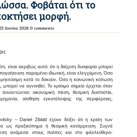
ώσσα. Φοβάται ότι το
ποκτήσει μορφή.
23 Ιουνίου 2026
0 comments
ΩΗ:
τι, είναι ακριβώς αυτό: ότι η διάχυτη δυσφορία μπορεί
πογοήτευση παραμένει ιδιωτική, είναι ελεγχόμενη. Όσο
ερμηνεύσιμη κατά το δοκούν. Όσο η κοινωνική κόπωση
, μπορεί να αγνοηθεί. Το κρίσιμο σημείο έρχεται όταν
 συναντώνται: οικονομική πίεση, θεσμική δυσπιστία,
αμηχανία, αίσθηση εγκατάλειψης της περιφέρειας,
tsky – Daniel Ziblatt έχουν δείξει ότι η κρίση των
ντα ως πραξικόπημα ή θεσμική κατάρρευση. Συχνά
εση ανάμεσα στους πολίτες και στο φιλελεύθερο-