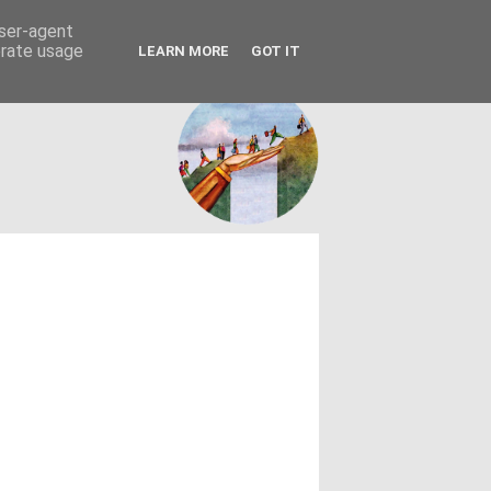
FACEBOOK
ΤΑΥΤΟΤΗΤΑ
user-agent
erate usage
LEARN MORE
GOT IT
εων θεσμών - κοινωνίας