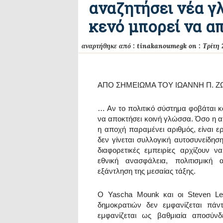
αναζητήσει νέα γλ
κενό μπορεί να α
αναρτήθηκε από :
tinakanoumegk
on :
Τρίτη 
ΑΠΟ ΣΗΜΕΙΩΜΑ ΤΟΥ ΙΩΑΝΝΗ Π. Ζ
… Αν το πολιτικό σύστημα φοβάται κά
να αποκτήσει κοινή γλώσσα. Όσο η α
η αποχή παραμένει αριθμός, είναι 
δεν γίνεται συλλογική αυτοσυνείδηση
διαφορετικές εμπειρίες αρχίζουν να
εθνική ανασφάλεια, πολιτισμική 
εξάντληση της μεσαίας τάξης.
Ο Yascha Mounk και οι Steven Levi
δημοκρατιών δεν εμφανίζεται πά
εμφανίζεται ως βαθμιαία αποσύνδ