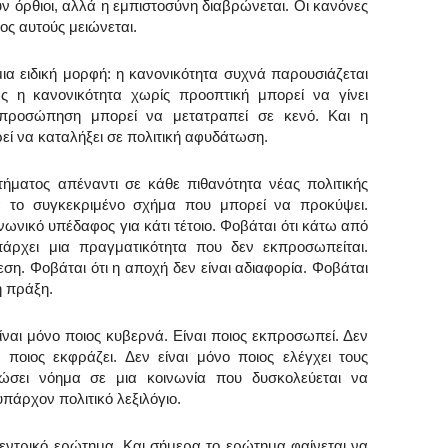
υν όρθιοι, αλλά η εμπιστοσύνη διαβρώνεται. Οι κανόνες
ος αυτούς μειώνεται.
ια ειδική μορφή: η κανονικότητα συχνά παρουσιάζεται
ως η κανονικότητα χωρίς προοπτική μπορεί να γίνει
κπροσώπηση μπορεί να μετατραπεί σε κενό. Και η
ρεί να καταλήξει σε πολιτική αφυδάτωση.
τήματος απέναντι σε κάθε πιθανότητα νέας πολιτικής
α το συγκεκριμένο σχήμα που μπορεί να προκύψει.
νωνικό υπέδαφος για κάτι τέτοιο. Φοβάται ότι κάτω από
πάρχει μια πραγματικότητα που δεν εκπροσωπείται.
εση. Φοβάται ότι η αποχή δεν είναι αδιαφορία. Φοβάται
ή πράξη.
είναι μόνο ποιος κυβερνά. Είναι ποιος εκπροσωπεί. Δεν
αι ποιος εκφράζει. Δεν είναι μόνο ποιος ελέγχει τους
δώσει νόημα σε μια κοινωνία που δυσκολεύεται να
πάρχον πολιτικό λεξιλόγιο.
 κεντρικό ερώτημα. Και σήμερα το ερώτημα φαίνεται να