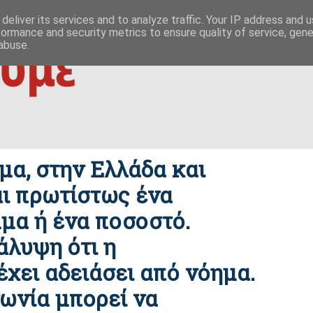
 ΟΥΤΩ
ΕΥΣΗΜΟΝ ΛΟΓΟΝ
ΜΙΚΡΟΚΟΣΜΟΙ
ΦΙΛΙΚΕΣ ΣΕΛΙΔΕΣ
deliver its services and to analyze traffic. Your IP address and 
formance and security metrics to ensure quality of service, gen
|
ίζες της οικονομίας
δημοκρατία / συμβουλιακές βάσεις σχέσ
abuse.
μα, στην Ελλάδα και
αι πρωτίστως ένα
μα ή ένα ποσοστό.
άλυψη ότι η
χει αδειάσει από νόημα.
νωνία μπορεί να