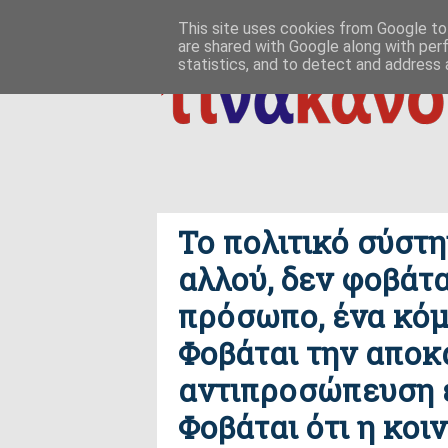
ΑΡΧΙΚΗ
ΠΟΙΟΣ ΤΙ ΠΟΥ
ΠΡΟΣ ΤΟ ΔΕΙΝ
This site uses cookies from Google to 
are shared with Google along with per
δημιουργία / εδαφικές, ανθρωπολογικές ρ
ΕΠΙΚΟΙΝΩΝΙΑ
statistics, and to detect and address 
Το πολιτικό σύστη
αλλού, δεν φοβάτ
πρόσωπο, ένα κόμ
Φοβάται την αποκ
αντιπροσώπευση έ
Φοβάται ότι η κοι