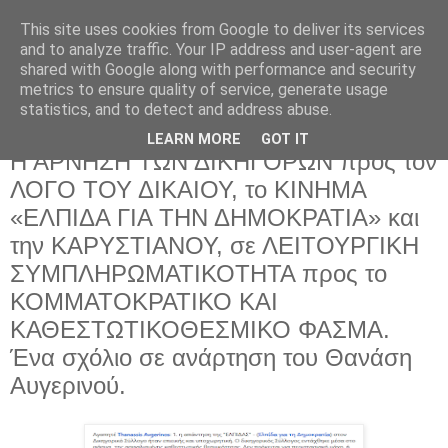
This site uses cookies from Google to deliver its services
and to analyze traffic. Your IP address and user-agent are
shared with Google along with performance and security
metrics to ensure quality of service, generate usage
statistics, and to detect and address abuse.
LEARN MORE
GOT IT
Δευτέρα 15 Ιουνίου 2026
Η ΑΡΝΗΣΗ ΤΩΝ ΔΙΚΗΓΟΡΩΝ προς τον
ΛΟΓΟ ΤΟΥ ΔΙΚΑΙΟΥ, το ΚΙΝΗΜΑ
«ΕΛΠΙΔΑ ΓΙΑ ΤΗΝ ΔΗΜΟΚΡΑΤΙΑ» και
την ΚΑΡΥΣΤΙΑΝΟΥ, σε ΛΕΙΤΟΥΡΓΙΚΗ
ΣΥΜΠΛΗΡΩΜΑΤΙΚΟΤΗΤΑ προς το
ΚΟΜΜΑΤΟΚΡΑΤΙΚΟ ΚΑΙ
ΚΑΘΕΣΤΩΤΙΚΟΘΕΣΜΙΚΟ ΦΑΣΜΑ.
Ένα σχόλιο σε ανάρτηση του Θανάση
Αυγερινού.