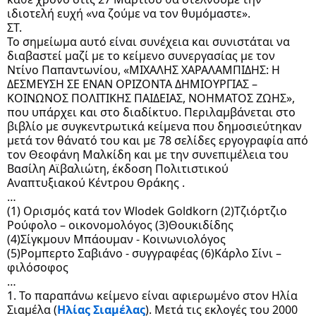
ιδιοτελή ευχή «να ζούμε να τον θυμόμαστε».
ΣΤ.
Το σημείωμα αυτό είναι συνέχεια και συνιστάται να
διαβαστεί μαζί με το κείμενο συνεργασίας με τον
Ντίνο Παπαντωνίου, «ΜΙΧΑΛΗΣ ΧΑΡΑΛΑΜΠΙΔΗΣ: Η
ΔΕΣΜΕΥΣΗ ΣΕ ΕΝΑΝ ΟΡΙΖΟΝΤΑ ΔΗΜΙΟΥΡΓΙΑΣ –
ΚΟΙΝΩΝΟΣ ΠΟΛΙΤΙΚΗΣ ΠΑΙΔΕΙΑΣ, ΝΟΗΜΑΤΟΣ ΖΩΗΣ»,
που υπάρχει και στο διαδίκτυο. Περιλαμβάνεται στο
βιβλίο με συγκεντρωτικά κείμενα που δημοσιεύτηκαν
μετά τον θάνατό του και με 78 σελίδες εργογραφία από
τον Θεοφάνη Μαλκίδη και με την συνεπιμέλεια του
Βασίλη Αϊβαλιώτη, έκδοση Πολιτιστικού
Αναπτυξιακού Κέντρου Θράκης .
…
(1) Ορισμός κατά τον Wlodek Goldkorn (2)Τζιόρτζιο
Ρούφολο – οικονομολόγος (3)Θουκιδίδης
(4)Σίγκμουν Μπάουμαν - Κοινωνιολόγος
(5)Ρομπερτο Σαβιάνο - συγγραφέας (6)Κάρλο Σίνι –
φιλόσοφος
…
1. Το παραπάνω κείμενο είναι αφιερωμένο στον Ηλία
Σιαμέλα (
Ηλίας Σιαμέλας
). Μετά τις εκλογές του 2000