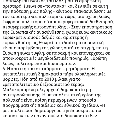
Παπανδρέου ένοικος του Μαξίμου. Η αμόρφωτη
αριστερά, έμεινε σε «ποντιακά» και δεν είδε σε αυτή
την πρόταση μιας πόλης - κέντρου επανασύνδεσης με
τον ευρύτερο γεωπολιτισμικό χώρο, μια σχέση λαών,
έκφραση πολιτισμικού και περιφερειακού διεθνισμού,
περιφερειακής αυτοανάπτυξης . - Στην επαναπρόταση
της Ευρωπαϊκής ανασύνθεσης, χωρίς ευρωκεντρικούς
ευρωκρετινισμούς δεξιάς και αριστεράς ή
ευρωεχθρότητας, θεωρεί ότι ιδιαίτερα σημαντική
είναι η παρέμβαση της χώρας αυτή τη στιγμή, που η
Ευρώπη είναι τυφλή, σε παρακμή και επανέρχεται σε
αποικιοκρατικές μεγαλοϊδετικές πονηριές. Ευρώπη
λαών, πολιτισμών και δικαιωμάτων.
Δ. Η κριτική του στα κόμματα – μη κόμματα: Η
μεταπολιτευτική δημοκρατία πήρε ολοκληρωτικές
μορφές. Ήδη από το 2010 μιλάει για το
«μεταπολιτευτικό δεξιοαριστερό τέρας».
Μπλοκαρισμένη ολιγαρχική δημοκρατία μη
αντιπροσώπευσης. Η μεταπολιτευτική κρίση της
πολιτικής είναι κρίση περιεχομένων, απουσία
προγραμματικής παιδείας και εθνικού σχεδίου. «Η
μεταπολίτευση δημιούργησε την δημοκρατία τω
κομμάτων, των μηχανισμών, η δημοκρατία δεν