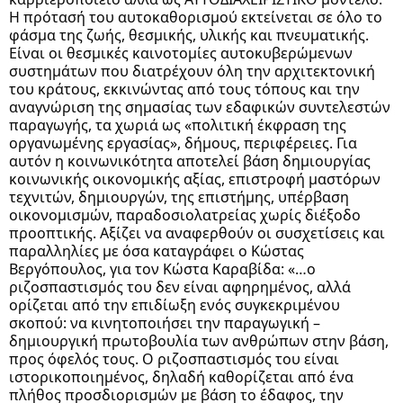
Η πρότασή του αυτοκαθορισμού εκτείνεται σε όλο το
φάσμα της ζωής, θεσμικής, υλικής και πνευματικής.
Είναι οι θεσμικές καινοτομίες αυτοκυβερώμενων
συστημάτων που διατρέχουν όλη την αρχιτεκτονική
του κράτους, εκκινώντας από τους τόπους και την
αναγνώριση της σημασίας των εδαφικών συντελεστών
παραγωγής, τα χωριά ως «πολιτική έκφραση της
οργανωμένης εργασίας», δήμους, περιφέρειες. Για
αυτόν η κοινωνικότητα αποτελεί βάση δημιουργίας
κοινωνικής οικονομικής αξίας, επιστροφή μαστόρων
τεχνιτών, δημιουργών, της επιστήμης, υπέρβαση
οικονομισμών, παραδοσιολατρείας χωρίς διέξοδο
προοπτικής. Αξίζει να αναφερθούν οι συσχετίσεις και
παραλληλίες με όσα καταγράφει ο Κώστας
Βεργόπουλος, για τον Κώστα Καραβίδα: «…ο
ριζοσπαστισμός του δεν είναι αφηρημένος, αλλά
ορίζεται από την επιδίωξη ενός συγκεκριμένου
σκοπού: να κινητοποιήσει την παραγωγική –
δημιουργική πρωτοβουλία των ανθρώπων στην βάση,
προς όφελός τους. Ο ριζοσπαστισμός του είναι
ιστορικοποιημένος, δηλαδή καθορίζεται από ένα
πλήθος προσδιορισμών με βάση το έδαφος, την