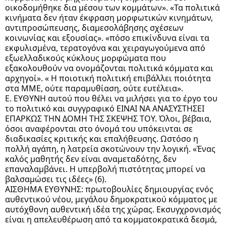
οικοδομήθηκε δια μέσου των κομμάτων». «Τα πολιτικά
κινήματα δεν ήταν έκφραση μορφωτικών κινημάτων,
αντιπροσώπευσης, διαμεσολάβησης σχέσεων
κοινωνίας και εξουσίας». «πόσο επικίνδυνα είναι τα
εκφυλισμένα, τερατογόνα και χειραγωγούμενα από
εξωελλαδικούς κύκλους μορφώματα που
εξακολουθούν να ονομάζονται πολιτικά κόμματα και
αρχηγοί». « Η ποιοτική πολιτική επιβάλλει ποιότητα
στα ΜΜΕ, ούτε παραμυθίαση, ούτε ευτέλεια».
Ε. ΕΥΘΥΝΗ αυτού που θέλει να μιλήσει για το έργο του
το πολιτικό και συγγραφικό ΕΙΝΑΙ ΝΑ ΑΝΑΣΥΣΤΗΣΕΙ
ΕΠΑΡΚΩΣ ΤΗΝ ΔΟΜΗ ΤΗΣ ΣΚΕΨΗΣ ΤΟΥ. Όλοι, βέβαια,
όσοι αναφέρονται στο όνομά του υπόκεινται σε
διαδικασίες κριτικής και επαλήθευσης. Ωστόσο η
πολλή αγάπη, η λατρεία σκοτώνουν την λογική. «Ένας
καλός μαθητής δεν είναι αναμεταδότης, δεν
επαναλαμβάνει. Η υπερβολή πιστότητας μπορεί να
βαλσαμώσει τις ιδέες» (6).
ΑΙΣΘΗΜΑ ΕΥΘΥΝΗΣ: πρωτοβουλίες δημιουργίας ενός
αυθεντικού νέου, μεγάλου δημοκρατικού κόμματος με
αυτόχθονη αυθεντική ιδέα της χώρας. Εκσυγχρονισμός
είναι η απελευθέρωση από τα κομματοκρατικά δεσμά,