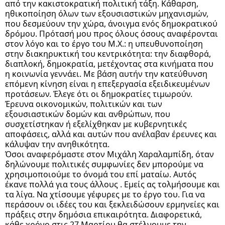
από την κακιστοκρατική πολιτική τάξη. Κάθαρση,
ηθικοποίηση όλων των εξουσιαστικών μηχανισμών,
που δεσμεύουν την χώρα, άνοιγμα ενός δημοκρατικού
δρόμου. Πρότασή μου προς όλους όσους αναφέρονται
στον λόγο και το έργο του Μ.Χ.: η υπευθυνοποίηση
στην διακηρυκτική του κεντρικότητα: την διαφθορά,
διαπλοκή, δημοκρατία, μετέχοντας στα κινήματα που
η κοινωνία γεννάει. Με βάση αυτήν την κατεύθυνση
επόμενη κίνηση είναι η επεξεργασία εξειδικευμένων
προτάσεων. Έλεγε ότι οι δημοκρατίες τιμωρούν.
Έρευνα οικονομικών, πολιτικών και των
εξουσιαστικών δομών και ανθρώπων, που
συσχετίστηκαν ή εξελίχθηκαν με κυβερνητικές
αποφάσεις, αλλά και αυτών που ανέλαβαν έρευνες και
κάλυψαν την ανηθικότητα.
Όσοι αναφερόμαστε στον Μιχάλη Χαραλαμπίδη, όταν
δηλώνουμε πολιτικές συμφωνίες δεν μπορούμε να
χρησιμοποιούμε το όνομά του επί ματαίω. Αυτός
έκανε πολλά για τους άλλους . Εμείς ας τολμήσουμε και
τα λίγα. Να χτίσουμε γέφυρες με το έργο του. Για να
περάσουν οι ιδέες του και ξεκλειδώσουν ερμηνείες και
πράξεις στην δημόσια επικαιρότητα. Διαφορετικά,
κάθε χρόνο στις 27 Μαρτίου θα στέλνουμε την