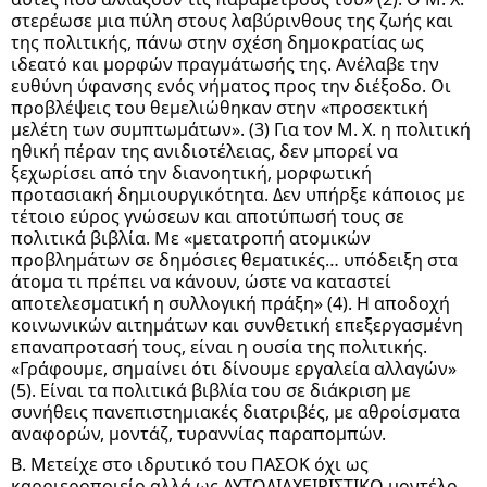
στερέωσε μια πύλη στους λαβύρινθους της ζωής και
της πολιτικής, πάνω στην σχέση δημοκρατίας ως
ιδεατό και μορφών πραγμάτωσής της. Ανέλαβε την
ευθύνη ύφανσης ενός νήματος προς την διέξοδο. Οι
προβλέψεις του θεμελιώθηκαν στην «προσεκτική
μελέτη των συμπτωμάτων». (3) Για τον Μ. Χ. η πολιτική
ηθική πέραν της ανιδιοτέλειας, δεν μπορεί να
ξεχωρίσει από την διανοητική, μορφωτική
προτασιακή δημιουργικότητα. Δεν υπήρξε κάποιος με
τέτοιο εύρος γνώσεων και αποτύπωσή τους σε
πολιτικά βιβλία. Με «μετατροπή ατομικών
προβλημάτων σε δημόσιες θεματικές… υπόδειξη στα
άτομα τι πρέπει να κάνουν, ώστε να καταστεί
αποτελεσματική η συλλογική πράξη» (4). Η αποδοχή
κοινωνικών αιτημάτων και συνθετική επεξεργασμένη
επαναπροτασή τους, είναι η ουσία της πολιτικής.
«Γράφουμε, σημαίνει ότι δίνουμε εργαλεία αλλαγών»
(5). Είναι τα πολιτικά βιβλία του σε διάκριση με
συνήθεις πανεπιστημιακές διατριβές, με αθροίσματα
αναφορών, μοντάζ, τυραννίας παραπομπών.
Β. Μετείχε στο ιδρυτικό του ΠΑΣΟΚ όχι ως
καρριεροποιείο αλλά ως ΑΥΤΟΔΙΑΧΕΙΡΙΣΤΙΚΟ μοντέλο.