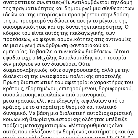
ανατρεπτικές συνέπειες»(1). Αντιλαμβάνεται την δομή
της πραγματικότητας και δημιουργεί μια σύνθεση: των
ιδεών και της ιστορίας και προσφέρεται στην δράση
της με προορισμό να δώσει σε αυτήν το μέγιστο της
οικουμενικότητας και της δυνατής επικαιρότητας. Ο
κόσμος του είναι αυτός της παιδαγωγικής, των
προτάσεων, να φέρνει αρμονικότητες στις αντινομίες
σε μια ευγενή συνάρθρωση φαντασιακού και
εμπειρίας. Το βασίλειο των καλών διαθέσεων. Τέτοια
εφόδια είχε ο Μιχάλης Χαραλαμπίδης και η ιστορία
δεν μπόρεσε να τον διαψεύσει. Ούτε
διαμεσολαβητικός, ούτε συγκρουσιακός, αλλά με την
διαλεκτική της υγειοφόρου πολιτικής αποστολής.
Πρώτη διαπιστωτική του αφετηρία: ο χαρακτήρας του
κράτους, εξαρτημένου, επιτηρούμενου, δορυφορικού,
συσσώρευσης κεφαλαίων από οικονομικές
μεταπρατικές ελίτ και εξαγωγής κεφαλαίων από το
κράτος, με το απαραίτητο θεσμικό και πολιτικό
δυναμικό. Με βάση μια διαλεκτική αυτοδιαχειριστική
κοινωνική θεωρία γεωιστορικής ολότητας υπέδειξε
πράξεις μετασχηματισμών. «Μεταρρυθμίσεις είναι
αυτές που αλλάζουν την δομή ενός συστήματος και όχι
αυτές που αλλάζουν τις παραμέτρους του» (2). Ο Μ. Χ.