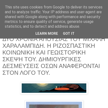
This site uses cookies from Google to deliver its services
and to analyze traffic. Your IP address and user-agent are
shared with Google along with performance and security
metrics to ensure quality of service, generate usage
statistics, and to detect and address abuse.
LEARN MORE
GOT IT
Πέμπτη 26 Μαρτίου 2026
ΔΥΟ ΧΡΟΝΙΑ ΑΠΟΥΣΙΑΣ ΤΟΥ ΜΙΧΑΛΗ
ΧΑΡΑΛΑΜΠΙΔΗ. Η ΡΙΖΟΣΠΑΣΤΙΚΗ
ΚΟΙΝΩΝΙΚΗ ΚΑΙ ΓΕΩΙΣΤΟΡΙΚΗ
ΣΚΕΨΗ ΤΟΥ. ΔΗΜΙΟΥΡΓΙΚΕΣ
ΔΕΣΜΕΥΣΕΙΣ ΟΣΩΝ ΑΝΑΦΕΡΟΝΤΑΙ
ΣΤΟΝ ΛΟΓΟ ΤΟΥ.