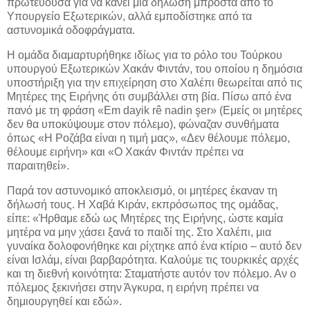
πρωτεύουσα για να κάνει μια δήλωση μπροστά από το
Υπουργείο Εξωτερικών, αλλά εμποδίστηκε από τα
αστυνομικά οδοφράγματα.
Η ομάδα διαμαρτυρήθηκε ιδίως για το ρόλο του Τούρκου
υπουργού Εξωτερικών Χακάν Φιντάν, του οποίου η δημόσια
υποστήριξη για την επιχείρηση στο Χαλέπι θεωρείται από τις
Μητέρες της Ειρήνης ότι συμβάλλει στη βία. Πίσω από ένα
πανό με τη φράση «Em dayik rê nadin şer» (Εμείς οι μητέρες
δεν θα υποκύψουμε στον πόλεμο), φώναζαν συνθήματα
όπως «Η Ροζάβα είναι η τιμή μας», «Δεν θέλουμε πόλεμο,
θέλουμε ειρήνη» και «Ο Χακάν Φιντάν πρέπει να
παραιτηθεί».
Παρά τον αστυνομικό αποκλεισμό, οι μητέρες έκαναν τη
δήλωσή τους. Η Χαβά Κιράν, εκπρόσωπος της ομάδας,
είπε: «Ήρθαμε εδώ ως Μητέρες της Ειρήνης, ώστε καμία
μητέρα να μην χάσει ξανά το παιδί της. Στο Χαλέπι, μια
γυναίκα δολοφονήθηκε και ρίχτηκε από ένα κτίριο – αυτό δεν
είναι Ισλάμ, είναι βαρβαρότητα. Καλούμε τις τουρκικές αρχές
και τη διεθνή κοινότητα: Σταματήστε αυτόν τον πόλεμο. Αν ο
πόλεμος ξεκινήσει στην Άγκυρα, η ειρήνη πρέπει να
δημιουργηθεί και εδώ».