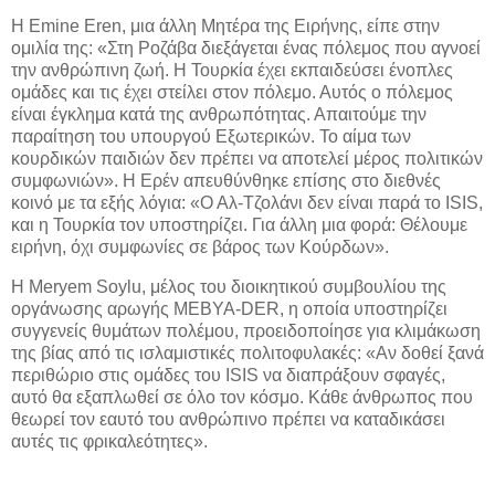
Η Emine Eren, μια άλλη Μητέρα της Ειρήνης, είπε στην
ομιλία της: «Στη Ροζάβα διεξάγεται ένας πόλεμος που αγνοεί
την ανθρώπινη ζωή. Η Τουρκία έχει εκπαιδεύσει ένοπλες
ομάδες και τις έχει στείλει στον πόλεμο. Αυτός ο πόλεμος
είναι έγκλημα κατά της ανθρωπότητας. Απαιτούμε την
παραίτηση του υπουργού Εξωτερικών. Το αίμα των
κουρδικών παιδιών δεν πρέπει να αποτελεί μέρος πολιτικών
συμφωνιών». Η Ερέν απευθύνθηκε επίσης στο διεθνές
κοινό με τα εξής λόγια: «Ο Αλ-Τζολάνι δεν είναι παρά το ISIS,
και η Τουρκία τον υποστηρίζει. Για άλλη μια φορά: Θέλουμε
ειρήνη, όχι συμφωνίες σε βάρος των Κούρδων».
Η Meryem Soylu, μέλος του διοικητικού συμβουλίου της
οργάνωσης αρωγής MEBYA-DER, η οποία υποστηρίζει
συγγενείς θυμάτων πολέμου, προειδοποίησε για κλιμάκωση
της βίας από τις ισλαμιστικές πολιτοφυλακές: «Αν δοθεί ξανά
περιθώριο στις ομάδες του ISIS να διαπράξουν σφαγές,
αυτό θα εξαπλωθεί σε όλο τον κόσμο. Κάθε άνθρωπος που
θεωρεί τον εαυτό του ανθρώπινο πρέπει να καταδικάσει
αυτές τις φρικαλεότητες».