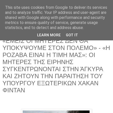
This site uses cookies from Google to deliver its services
and to analyze traffic. Your IP address and user-agent are
shared with Google along with performance and security
metrics to ensure quality of service, generate usage
statistics, and to detect and address abuse.
LEARN MORE
GOT IT
Τρίτη 13 Ιανουαρίου 2026
«ΕΜΕΙΣ ΟΙ ΜΗΤΕΡΕΣ ΔΕΝ ΘΑ
ΥΠΟΚΥΨΟΥΜΕ ΣΤΟΝ ΠΟΛΕΜΟ» - «Η
ΡΟΖΑΒΑ ΕΙΝΑΙ Η ΤΙΜΗ ΜΑΣ»: ΟΙ
ΜΗΤΕΡΕΣ ΤΗΣ ΕΙΡΗΝΗΣ
ΣΥΓΚΕΝΤΡΩΝΟΝΤΑΙ ΣΤΗΝ ΆΓΚΥΡΑ
ΚΑΙ ΖΗΤΟΥΝ ΤΗΝ ΠΑΡΑΙΤΗΣΗ ΤΟΥ
ΥΠΟΥΡΓΟΥ ΕΞΩΤΕΡΙΚΩΝ ΧΑΚΑΝ
ΦΙΝΤΑΝ