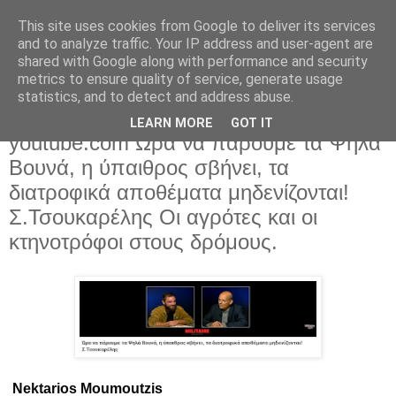
This site uses cookies from Google to deliver its services
and to analyze traffic. Your IP address and user-agent are
shared with Google along with performance and security
metrics to ensure quality of service, generate usage
statistics, and to detect and address abuse.
LEARN MORE
GOT IT
Σάββατο 13 Δεκεμβρίου 2025
youtube.com Ώρα να πάρουμε τα Ψηλά
Βουνά, η ύπαιθρος σβήνει, τα
διατροφικά αποθέματα μηδενίζονται!
Σ.Τσουκαρέλης Οι αγρότες και οι
κτηνοτρόφοι στους δρόμους.
Nektarios Moumoutzis