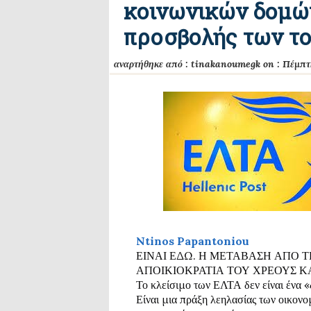
κοινωνικών δομών
προσβολής των το
αναρτήθηκε από :
tinakanoumegk
on :
Πέμπτ
Κ
Ntinos Papantoniou
οι
ν
ΕΙΝΑΙ ΕΔΩ. Η ΜΕΤΑΒΑΣΗ ΑΠΟ 
ο
ΑΠΟΙΚΙΟΚΡΑΤΙΑ ΤΟΥ ΧΡΕΟΥΣ ΚΑ
π
Το κλείσιμο των ΕΛΤΑ δεν είναι ένα «
οι
Είναι μια πράξη λεηλασίας των οικον
ή