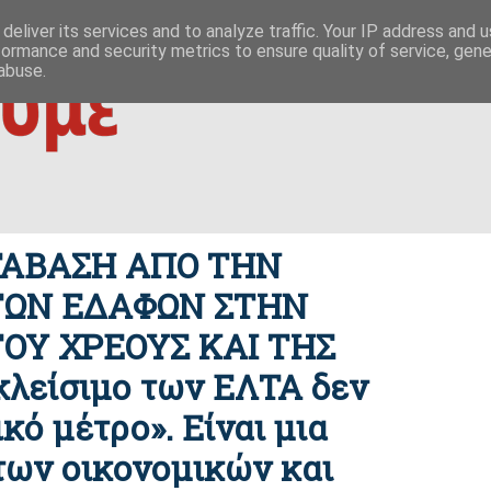
 ΟΥΤΩ
ΕΥΣΗΜΟΝ ΛΟΓΟΝ
ΜΙΚΡΟΚΟΣΜΟΙ
ΦΙΛΙΚΕΣ ΣΕΛΙΔΕΣ
deliver its services and to analyze traffic. Your IP address and 
formance and security metrics to ensure quality of service, gen
|
ίζες της οικονομίας
δημοκρατία / συμβουλιακές βάσεις σχέσ
abuse.
ΕΤΑΒΑΣΗ ΑΠΟ ΤΗΝ
ΤΩΝ ΕΔΑΦΩΝ ΣΤΗΝ
ΟΥ ΧΡΕΟΥΣ ΚΑΙ ΤΗΣ
λείσιμο των ΕΛΤΑ δεν
ικό μέτρο». Είναι μια
των οικονομικών και