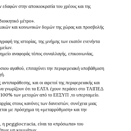
 εδαφών στην αποικιοκρατία του χρέους και της
διοικητικό μέτρο».
ομικών και κοινωνικών δομών της χώρας και προσβολής
ιαγραφή της ιστορίας, της μνήμης των εκατόν ενενήντα
μείων.
σημείο αναφοράς τόπος συναλλαγής, επικοινωνίας,
ιου αγαθού, επιταχύνει την περιφερειακή υποβάθμιση
χή.
αντιπαράθεσης, και οι αιρετοί της περιφερειακής και
 να γνωρίζουν ότι τα ΕΛΤΑ έχουν περάσει στο ΤΑΙΠΕΔ
του 100% των μετοχών από το ΕΕΣΥΠ ,το υπερταμείο.
ρχίας στους κανόνες των δανειστών, συνέχεια μιας
ζεται με πρόσχημα τη «μεταρρύθμιση» και την
α, η peggiocracia, είναι τα «πρόσωπα» του
άτων μη κομμάτων.