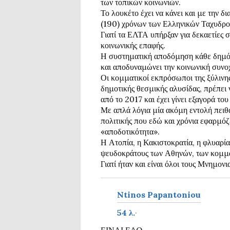
των τοπικών κοινωνιών.
θ
Το λουκέτο έχει να κάνει και με την δ
η
(190) χρόνων των Ελληνικών Ταχυδρο
κ
Γιατί τα ΕΛΤΑ υπήρξαν για δεκαετίες 
ε
κοινωνικής επαφής.
σ
Η συστηματική αποδόμηση κάθε δημόσ
τ
ο
και αποδυναμώνει την κοινωνική συνο
υ
Οι κομματικοί εκπρόσωποι της ξύλινης 
ς
δημοτικής θεσμικής αλυσίδας, πρέπει
ε
από το 2017 και έχει γίνει εξαγορά 
ξ
Με απλά λόγια μία ακόμη εντολή πειθα
ή
πολιτικής που εδώ και χρόνια εφαρμό
ς:
«αποδοτικότητα».
Δ
Η Ατοπία, η Κακιστοκρατία, η φλυαρία
η
ψευδοκράτους των Αθηνών, των κομμ
μ
ό
Γιατί ήταν και είναι όλοι τους Μνημονι
σ
ια
Ntinos Papantoniou
54 λ.
·