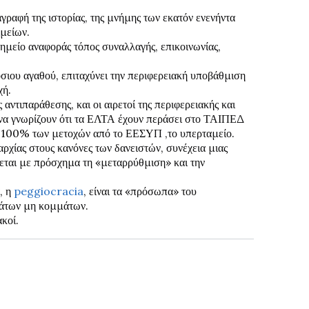
ιαγραφή της ιστορίας, της μνήμης των εκατόν ενενήντα
μείων.
σημείο αναφοράς τόπος συναλλαγής, επικοινωνίας,
ιου αγαθού, επιταχύνει την περιφερειακή υποβάθμιση
χή.
αντιπαράθεσης, και οι αιρετοί της περιφερειακής και
 να γνωρίζουν ότι τα ΕΛΤΑ έχουν περάσει στο ΤΑΙΠΕΔ
του 100% των μετοχών από το ΕΕΣΥΠ ,το υπερταμείο.
ρχίας στους κανόνες των δανειστών, συνέχεια μιας
ζεται με πρόσχημα τη «μεταρρύθμιση» και την
, η
peggiocracia
, είναι τα «πρόσωπα» του
άτων μη κομμάτων.
ακοί.