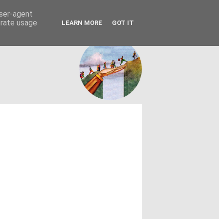
FACEBOOK
ΤΑΥΤΟΤΗΤΑ
user-agent
erate usage
LEARN MORE
GOT IT
εων θεσμών - κοινωνίας