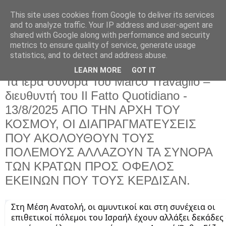
This site uses cookies from Google to deliver its services
and to analyze traffic. Your IP address and user-agent are
shared with Google along with performance and security
metrics to ensure quality of service, generate usage
statistics, and to detect and address abuse.
LEARN MORE
GOT IT
Παρασκευή 15 Αυγούστου 2025
Τα ιερά σύνορα Του Marco Travaglio –
διευθυντή του Il Fatto Quotidiano -
13/8/2025 ΑΠΟ ΤΗΝ ΑΡΧΗ ΤΟΥ
ΚΟΣΜΟΥ, ΟΙ ΔΙΑΠΡΑΓΜΑΤΕΥΣΕΙΣ
ΠΟΥ ΑΚΟΛΟΥΘΟΥΝ ΤΟΥΣ
ΠΟΛΕΜΟΥΣ ΑΛΛΑΖΟΥΝ ΤΑ ΣΥΝΟΡΑ
ΤΩΝ ΚΡΑΤΩΝ ΠΡΟΣ ΟΦΕΛΟΣ
ΕΚΕΙΝΩΝ ΠΟΥ ΤΟΥΣ ΚΕΡΔΙΣΑΝ.
Στη Μέση Ανατολή, οι αμυντικοί και στη συνέχεια οι
επιθετικοί πόλεμοι του Ισραήλ έχουν αλλάξει δεκάδες