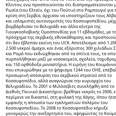
Κλίντον, ενώ προσποιούνταν ότι διαπραγματεύονταν μ
Ρωσία (του Ελτσίν, όχι του Πούτιν) στο Ραμπουγιέ για 
κρίση στη Σερβία, άρχισαν να υποστηρίζουν τους Αλβ
και ισλαμιστές αυτονομιστές του Κοσσυφοπεδίου, μέχ
βομβάρδισαν το Βελιγράδι και άλλα κέντρα της
Γιουγκοσλαβικής Ομοσπονδίας για 11 εβδομάδες, με τ
πρόσχημα της σερβικής εθνοκάθαρσης και προσποιού
ότι δεν έβλεπαν εκείνη του UCK. Αποτέλεσμα: από 1.20
2.500 νεκροί άμαχοι και ένας εξόριστος 300 χιλιάδων 
και Ρομά που εκδιώχθηκαν από τα σπίτια τους, τα οπο
πυρπολήθηκαν μαζί με νοσοκομεία, σχολεία, ταχυδρο
και 150 ορθόδοξα μοναστήρια. Η ειρήνη του Κουμάννο
που επικυρώθηκε με το ψήφισμα 1244 του ΟΗΕ, επέβα
προσωρινή απόσυρση του σερβικού στρατού από το
Κοσσυφοπέδιο, αλλά αναγνώρισε την κυριαρχία του
Βελιγραδίου. Το 2001 ο Μιλόσεβιτς συνελήφθη από το
Διεθνές Ποινικό Δικαστήριο: βρέθηκε νεκρός το 2006, 
περίμενε να δικαστεί, στη φυλακή της Χάγης, όπου ήτα
εμφανής η απουσία των εγκληματιών πολέμου του
Κοσσυφοπεδίου. Το 2008 το Κοσσυφοπέδιο κήρυξε
μονομερώς την ανεξαρτησία του, αψηφώντας το Κούμ