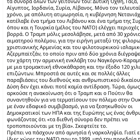
τα σύνορα όλων των γειτόνων του: Δυτική Όχθη, Γάζα,
Αίγυπτος, Ιορδανία, Συρία, Λίβανος. Μόνο τον τελευτα
χρόνο, με απόλυτη ατιμωρησία, η κυβέρνηση Νετανιά
κατέλαβε ένα τμήμα του Λιβάνου και ένα τμήμα της Συ
όπου και η Τουρκία (μέλος του ΝΑΤΟ) ελέγχει περιοχές
βορρά. Ο Τραμπ μόλις μεσολάβησε, μετά από 30 χρόνι
αιματηρού πολέμου, για την ειρήνη μεταξύ της φιλορ
χριστιανικής Αρμενίας και του φιλοτουρκικού ισλαμι
Αζερμπαϊτζάν, το οποίο πριν από δύο χρόνια διέγραψ
τον χάρτη την αρμενική ενκλάβη του Ναγκόρνο-Καραμ
με μια τρομακτική εθνοκάθαρση και την έξοδο 120 χι
επιζώντων. Μπροστά σε αυτές και σε πολλές άλλες
παραβιάσεις του διεθνούς και ανθρωπιστικού δικαίου
Δύση δεν έχει κάνει ποτέ καμία αντίδραση. Τώρα, όμως
αρκούσε η ανακοίνωση ότι ο Τραμπ και ο Πούτιν θα
συναντηθούν για να τερματίσουν τον πόλεμο στην Ου
με έναν εδαφικό συμβιβασμό, για να ξεσηκωθούν οι
Δημοκρατικοί των ΗΠΑ και της Ευρώπης ως ένας άνθ
φωνάζοντας ότι «τα διεθνή σύνορα δεν πρέπει να
τροποποιούνται με τη βία». Σκεφτείτε το.
Πρέπει να πάσχουν από αμνησία ή ναρκοληψία. Γιατί ε
ίδιες χώρες του ΝΑΤΟ που το 1999, υπό την προεδρία 