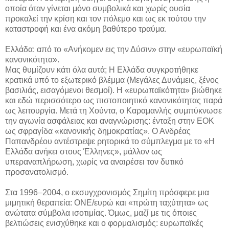
οποία όταν γίνεται μόνο συμβολικά και χωρίς ουσία
προκαλεί την κρίση και τον πόλεμο και ως εκ τούτου την
καταστροφή και ένα ακόμη βαθύτερο τραύμα.
Ελλάδα: από το «Ανήκομεν εις την Δύσιν» στην «ευρωπαϊκή
κανονικότητα».
Μας θυμίζουν κάτι όλα αυτά; Η Ελλάδα συγκροτήθηκε
κρατικά υπό το εξωτερικό βλέμμα (Μεγάλες Δυνάμεις, ξένος
βασιλιάς, εισαγόμενοι θεσμοί). Η «ευρωπαϊκότητα» βιώθηκε
και εδώ περισσότερο ως πιστοποιητικό κανονικότητας παρά
ως λειτουργία. Μετά τη Χούντα, ο Καραμανλής συμπύκνωσε
την αγωνία ασφάλειας και αναγνώρισης: ένταξη στην ΕΟΚ
ως σφραγίδα «κανονικής δημοκρατίας». Ο Ανδρέας
Παπανδρέου αντέστρεψε ρητορικά το σύμπλεγμα με το «Η
Ελλάδα ανήκει στους Έλληνες», μάλλον ως
υπεραναπλήρωση, χωρίς να αναιρέσει τον δυτικό
προσανατολισμό.
Στα 1996–2004, ο εκσυγχρονισμός Σημίτη πρόσφερε μια
μιμητική θεραπεία: ΟΝΕ/ευρώ και «πρώτη ταχύτητα» ως
ανώτατα σύμβολα ισοτιμίας. Όμως, μαζί με τις όποιες
βελτιώσεις ενισχύθηκε και ο φορμαλισμός: ευρωπαϊκές