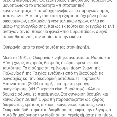
βέβαια λειτουργούν ως εξωτερικός επικυρωτής παρέχοντας
μονοπωλιακά το απαραίτητο «πιστοποιητικό
κανονικότητας». Η αποδοχή ανυψώνει, ο παραγκωνισμός
ταπεινώνει. Έτσι συγκροτείται η εξάρτηση όχι μόνο μέσω
οικονομικών, πολιτικών ή γεωπολιτικών όρων, αλλά και
μέσω της αναγνώρισης. Και ως εκ τούτοι και οι εγχώριες ελίτ
ανταγωνίζονται ποιος θα φανεί «πιο Ευρωπαίος», συχνά
υποκαθιστώντας την ουσία από την εικόνα.
Ουκρανία: από το κενό ταυτότητας στην έκρηξη.
Μετά το 1991, η Ουκρανία κινήθηκε ανάμεσα σε Ρωσία και
Δύση χωρίς ισχυρούς θεσμούς ή εδραιωμένη ενιαία
ταυτότητα. Το αίσθημα ότι «μένουμε πίσω» έναντι της
Πολωνίας ή της Τσεχίας εντάθηκε από τη διαφθορά, τις
ολιγαρχίες και την οικονομική αστάθεια. Η Πορτοκαλί
Επανάσταση (2004) υπήρξε μια πρώτη κραυγή
αναγνώρισης («Η Ουκρανία είναι Ευρώπη»), αλλά οι
δομικές αδυναμίες παρέμειναν. Στη σύγκριση θεσμών και
κοινωνίας η Δυτική Ευρώπη παρουσιαζόταν ως χώρος
διαφάνειας, κράτους δικαίου, κοινωνικού κράτους, ενώ η
Ουκρανία βυθίστηκε στη διαφθορά, τη μαφία, την ολιγαρχία.
Αυτό δημιούργησε την αίσθηση ότι «εμείς είμαστε πιο πίσω,