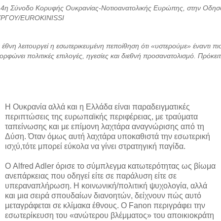
4η Σύνοδο Κορυφής Ουκρανίας-Νοτιοανατολικής Ευρώπης, στην Οδησσ
ΡΓΟΥ/EUROKINISSI
 έθνη λειτουργεί η εσωτερικευμένη πεποίθηση ότι «υστερούμε» έναντι π
ορφώνει πολιτικές επιλογές, ηγεσίες και διεθνή προσανατολισμό. Πρόκει
Η Ουκρανία αλλά και η Ελλάδα είναι παραδειγματικές
περιπτώσεις της ευρωπαϊκής περιφέρειας, με τραύματα
ταπείνωσης και με επίμονη λαχτάρα αναγνώρισης από τη
Δύση. Όταν όμως αυτή λαχτάρα υποκαθιστά την εσωτερική
ισχύ,τότε μπορεί εύκολα να γίνει στρατηγική παγίδα.
Ο Alfred Adler όρισε το σύμπλεγμα κατωτερότητας ως βίωμα
ανεπάρκειας που οδηγεί είτε σε παράλυση είτε σε
υπεραναπλήρωση. Η κοινωνική/πολιτική ψυχολογία, αλλά
και μια σειρά σπουδαίων διανοητών, δείχνουν πώς αυτό
μεταγράφεται σε κλίμακα έθνους. Ο Fanon περιγράφει την
εσωτερίκευση του «ανώτερου βλέμματος» του αποικιοκράτη