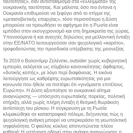
ταυτότητας», σαν αντιστάθμισμα στα «ελλείμματα» της
ουκρανικής ταυτότητας. Και μάλιστα, όσο πιο έντονα η
Ουκρανία επιθυμούσε να ξεφύγει από το στίγμα της
«μετασοβιετικής επαρχίας», τόσο περισσότερο η Δύση
μπορούσε να προωθήσει το αφήγημα ότι η Ρωσία είναι
εμπόδιο στον εκσυγχρονισμό και στη δημοκρατία της χώρας.
Υπονοούμενα ή και ανοιχτές δηλώσεις για μελλοντική ένταξη
στην ΕΕ/ΝΑΤΟ λειτουργούσαν σαν ψυχολογικό «καρότο»,
τροφοδοτώντας την προσδοκία υπέρβασης της μειονεξίας
Το 2019 ο Βολοντίμιρ Ζελένσκι, outsider χωρίς κυβερνητική
εμπειρία, εκλέγεται ως σύμβολο κανονικότητας: άφθαρτος,
«δυτικής κοπής», με λόγο περί διαφάνειας. Η εικόνα
λειτούργησε ως καθρέφτης ευρωπαϊκότητας για μια
κοινωνία που ήθελε να πιστέψει ότι «γινόμαστε επιτέλους
Ευρώπη». Η Δύση αξιοποίησε το ουκρανικό αίτημα
αναγνώρισης — υπόσχεση ευρωπαϊκής πορείας, πολιτική
στήριξη, αλλά χωρίς πλήρη ένταξη ή θεσμική θωράκιση
αντίστοιχη του ρίσκου. Η σύγκρουση με τη Ρωσία
κλιμακώθηκε σε καταστροφικό πόλεμο, δείχνοντας πώς η
ψυχολογική ανάγκη μπορεί να υπερκεράσει τη γεωπολιτική
νηφαλιότητα. Ο φαύλος κύκλος αποτυπώνεται πλέον
καθαρά: Η υστέρηση οδηγεί στην ανάγκη αναγνώρισης η