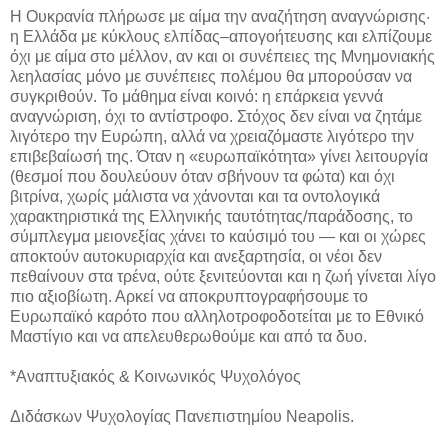
Η Ουκρανία πλήρωσε με αίμα την αναζήτηση αναγνώρισης·
η Ελλάδα με κύκλους ελπίδας–απογοήτευσης και ελπίζουμε
όχι με αίμα στο μέλλον, αν και οι συνέπειες της Μνημονιακής
λεηλασίας μόνο με συνέπειες πολέμου θα μπορούσαν να
συγκριθούν. Το μάθημα είναι κοινό: η επάρκεια γεννά
αναγνώριση, όχι το αντίστροφο. Στόχος δεν είναι να ζητάμε
λιγότερο την Ευρώπη, αλλά να χρειαζόμαστε λιγότερο την
επιβεβαίωσή της. Όταν η «ευρωπαϊκότητα» γίνει λειτουργία
(θεσμοί που δουλεύουν όταν σβήνουν τα φώτα) και όχι
βιτρίνα, χωρίς μάλιστα να χάνονται και τα οντολογικά
χαρακτηριστικά της Ελληνικής ταυτότητας/παράδοσης, το
σύμπλεγμα μειονεξίας χάνει το καύσιμό του — και οι χώρες
αποκτούν αυτοκυριαρχία και ανεξαρτησία, οι νέοι δεν
πεθαίνουν στα τρένα, ούτε ξενιτεύονται και η ζωή γίνεται λίγο
πιο αξιοβίωτη. Αρκεί να αποκρυπτογραφήσουμε το
Ευρωπαϊκό καρότο που αλληλοτροφοδοτείται με το Εθνικό
Μαστίγιο και να απελευθερωθούμε και από τα δυο.
*Αναπτυξιακός & Κοινωνικός Ψυχολόγος
Διδάσκων Ψυχολογίας Πανεπιστημίου Neapolis.