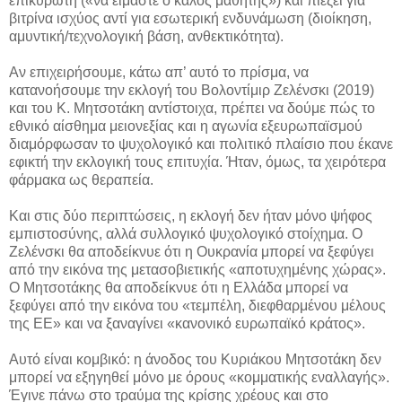
επικυρωτή («να είμαστε ο καλός μαθητής») και πιέζει για
βιτρίνα ισχύος αντί για εσωτερική ενδυνάμωση (διοίκηση,
αμυντική/τεχνολογική βάση, ανθεκτικότητα).
Αν επιχειρήσουμε, κάτω απ’ αυτό το πρίσμα, να
κατανοήσουμε την εκλογή του Βολοντίμιρ Ζελένσκι (2019)
και του Κ. Μητσοτάκη αντίστοιχα, πρέπει να δούμε πώς το
εθνικό αίσθημα μειονεξίας και η αγωνία εξευρωπαϊσμού
διαμόρφωσαν το ψυχολογικό και πολιτικό πλαίσιο που έκανε
εφικτή την εκλογική τους επιτυχία. Ήταν, όμως, τα χειρότερα
φάρμακα ως θεραπεία.
Και στις δύο περιπτώσεις, η εκλογή δεν ήταν μόνο ψήφος
εμπιστοσύνης, αλλά συλλογικό ψυχολογικό στοίχημα. Ο
Ζελένσκι θα αποδείκνυε ότι η Ουκρανία μπορεί να ξεφύγει
από την εικόνα της μετασοβιετικής «αποτυχημένης χώρας».
Ο Μητσοτάκης θα αποδείκνυε ότι η Ελλάδα μπορεί να
ξεφύγει από την εικόνα του «τεμπέλη, διεφθαρμένου μέλους
της ΕΕ» και να ξαναγίνει «κανονικό ευρωπαϊκό κράτος».
Αυτό είναι κομβικό: η άνοδος του Κυριάκου Μητσοτάκη δεν
μπορεί να εξηγηθεί μόνο με όρους «κομματικής εναλλαγής».
Έγινε πάνω στο τραύμα της κρίσης χρέους και στο