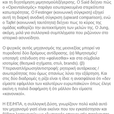
και τη διχοτόμηση μιμητισμού/εξέγερσης. Ο Said δείχνει πώς
ο «Οριενταλισμός» παράγει εσωτερικευμένα στερεότυπα
κατωτερότητας. Ο Festinger (κοινωνική σύγκριση) εξηγεί
αυτή τη διαρκή ανοδική σύγκριση (upward comparison), ενώ
ο Tajfel (κοινωνική ταυτότητα) δείχνει πως το κύρος της
ομάδας καθορίζει την αυτοεκτίμηση των μελών της. Ο Jung,
ακόμη, μιλά για συλλογικά συμπλέγματα που ριζώνουν στο
ιστορικό ασυνείδητο.
Ο ψυχικός αυτός μηχανισμός της μειονεξίας μπορεί να
πυροδοτεί δύο δρόμους αντίδρασης. (α) Μιμητισμός/
υποταγή: επένδυση στο «φαίνεσθαι» και στα σύμβολα
ισοτιμίας (θεσμικά σχήματα, στυλ, brands). (β)
Υπεραναπλήρωση/αντιστροφή: ρητορική αυτάρκειας /
ανωτερότητας που όμως σπανίως λύνει την εξάρτηση. Και
στις δύο διαδρομές η ρίζα είναι η ίδια: η ανασφάλεια ότι «δεν
είμαστε εφάμιλλοι των καλυτέρων ευρωπαϊκών» όπως έλεγε
εκείνη η παλιά διαφήμιση ή ότι μάλλον δεν είμαστε
«κανονικοί».
Η ΕΕ/ΗΠΑ, η συλλογική Δύση, γνωρίζουν πολύ καλά αυτό
τον μηχανισμό γιατί είναι εκείνοι που τον εγκατέστησαν και