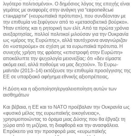
λιγότερο πολιτισμένοι». Ο δημόσιος λόγος της εποχής είναι
γεμάτος με αναφορές στην ανάγκη για “європейські
стандарти” («ευρωπαϊκά πρότυπα»), που συνδέονταν με
την επιθυμία να ξεφύγουν από το «μετασοβιετικό βούρκο».
Ήταν επίσης και η ρητορική των ελίτ. Από τα πρώτα χρόνια
ανεξαρτησίας, πολλοί πολιτικοί μιλούσαν για την Ουκρανία
ως «μέρος της Ευρώπης», αλλά ταυτόχρονα αναγνώριζαν
ότι «υστερούμε» σε σχέση με τα ευρωπαϊκά πρότυπα. Η
συνεχής χρήση της φράσης «επιστροφή στην Ευρώπη»
αποκάλυπτε την ψυχολογία μειονεξίας: ότι «δεν είμαστε
ακόμα εκεί, αλλά ποθούμε να μας δεχτούν». Το Ευρω-
μαϊντάν (2013–14) εκτόξευσε την επιθυμία προσέγγισης της
ΕΕ σε υπαρξιακό αφήγημα εθνικής αξιοπρέπειας.
Η Δύση και η αξιοποίηση/εργαλειοποίηση αυτών των
αισθημάτων
Και βέβαια, η ΕΕ και το ΝΑΤΟ προέβαλαν την Ουκρανία ως
«φυσικό μέλος της ευρωπαϊκής οικογένειας»,
χρησιμοποιώντας το όραμα μιας Δύσης που θα έβγαζε τη
χώρα από τη μιζέρια, τη διαφθορά και την ανασφάλεια.
Επρόκειτο για την προσφορά μιας «ευρωπαϊκής