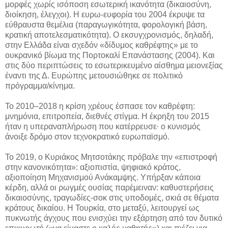
μορφές χωρίς ισόποση εσωτερική ικανότητα (δικαιοσύνη,
διοίκηση, έλεγχοι). Η ευρω-ευφορία του 2004 έκρυψε τα
εύθραυστα θεμέλια (παραγωγικότητα, φορολογική βάση,
κρατική αποτελεσματικότητα). Ο εκσυγχρονισμός, δηλαδή,
στην Ελλάδα είναι σχεδόν «δίδυμος καθρέφτης» με το
ουκρανικό βίωμα της Πορτοκαλί Επανάστασης (2004). Και
στις δύο περιπτώσεις το εσωτερικευμένο αίσθημα μειονεξίας
έναντι της Δ. Ευρώπης μετουσιώθηκε σε πολιτικό
πρόγραμμα/κίνημα.
Το 2010–2018 η κρίση χρέους έσπασε τον καθρέφτη:
μνημόνια, επιτροπεία, διεθνές στίγμα. Η έκρηξη του 2015
ήταν η υπεραναπλήρωση που κατέρρευσε∙ ο κυνισμός
άνοιξε δρόμο στον τεχνοκρατικό ευρωπαϊσμό.
Το 2019, ο Κυριάκος Μητσοτάκης πρόβαλε την «επιστροφή
στην κανονικότητα»: αξιοπιστία, ψηφιακό κράτος,
αξιοποίηση Μηχανισμού Ανάκαμψης. Υπήρξαν κάποια
κέρδη, αλλά οι ρωγμές ουσίας παρέμειναν: καθυστερήσεις
δικαιοσύνης, τραγωδίες-σοκ στις υποδομές, σκιά σε θέματα
κράτους δικαίου. Η Τουρκία, στο μεταξύ, λειτουργεί ως
πυκνωτής άγχους που ενισχύει την εξάρτηση από τον δυτικό