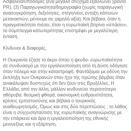
Ασφάλεια/υποδομές (ένα μεγάλο ατύχημα εξαϋλώνει χρόνια
PR). (3) Παραγωγικότητα/δημογραφία (χωρίς παραγωγική
ανασυγκρότηση, δεξιότητες, στέγη/νέοι, ένταξη κάποιων
μεταναστών, μένουμε σε χαμηλή αξία). Και βέβαια, όταν η
πραγματικότητα πιέσει, όταν η ευρωπαϊκή βιτρίνα «σπάσει»,
το σύμπλεγμα κατωτερότητας επιστρέφει με μεγαλύτερη
ένταση.
Κίνδυνοι & διαφορές.
Η Ουκρανία έζησε το άκρο όπου η ψευδο- ευρωπαϊκότητα
σε συνδυασμό με την εργαλειοποίηση από τη Δύση οδήγησε
στον πόλεμο και στην καταστροφή. Φαντάζομαι με οδύνη την
έκπληξη των Ουκρανών στον ήχο της πρώτης βόμβας όταν
ανακάλυψαν δυστυχώς ότι δεν ζουν στις Βρυξέλλες. Η
Ελλάδα, από την άλλη, μάλλον κινδυνεύει περισσότερο
αθόρυβα: θεσμική φθορά, οικονομική ευθραυστότητα,
κρίσεις εμπιστοσύνης και βέβαια ο τουρκικός
αναθεωρητισμός. Όμως και στις δύο περιπτώσεις , το λάθος
είναι η σύγχυση/ταύτιση της ευρωπαϊκής αναγνώρισης με
την επάρκεια και άρα η εργαλειοποίηση της εθνικής
μειονεξίας και η εξάρτηση.