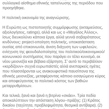
συλλογικό αίσθημα εθνικής ταπείνωσης της περιόδου που
προηγήθηκε.
Η πολιτική οικονομία της αναγνώρισης.
Η Ευρώπη ως πιστοποιητής συμμόρφωσης (εκταμιεύσεις,
αξιολογήσεις, ratings), αλλά και ως ο «Μεγάλος Άλλος»,
ίσως διευκολύνει κάποια έργα, αλλά γεννά σοβαρότατους
κινδύνους: project-οποίηση πολιτικής, υποκατάσταση
ουσίας από επικοινωνία, άνιση διάχυση των ωφελειών,
ενίσχυση της φεουδαλοποίησης του πολιτικού/οικονομικού/
κοινωνικού συστήματος που παράγει εν τέλει κυνισμό, εκ
νέου μειονεξία και βέβαια εξάρτηση. Σ’ αυτό το περιβάλλον
«κερδίζουν» συχνά ευρωπαϊστές αλλά ανεπαρκείς ηγέτες
που πλασσάρονται ως ανακουφιστικά παυσίπονα της
εθνικής μειονεξίας, μεταφέροντας κάποιο εισαγώμενο κύρος
και αποφεύγοντας το πολιτικό κόστος των βαθιών
μεταρρυθμίσεων.
Και τελικά, ξανά και ξανά η βιτρίνα «σκάει». Τρία πεδία
αποκαλύπτουν την απόσταση λόγου–πράξης: (1) Κράτος
δικαίου (ταχύτητα, προβλεψιμότητα, θεσμικά αντίβαρα). (2)