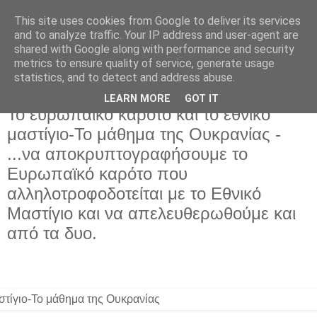
This site uses cookies from Google to deliver its services
and to analyze traffic. Your IP address and user-agent are
shared with Google along with performance and security
metrics to ensure quality of service, generate usage
statistics, and to detect and address abuse.
LEARN MORE
GOT IT
Δευτέρα 25 Αυγούστου 2025
Το ευρωπαϊκό καρότο και το εθνικό
μαστίγιο-Το μάθημα της Ουκρανίας -
...να αποκρυπτογραφήσουμε το
Ευρωπαϊκό καρότο που
αλληλοτροφοδοτείται με το Εθνικό
Μαστίγιο και να απελευθερωθούμε και
από τα δυο.