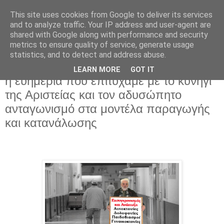
This site uses cookies from Google to deliver its services
and to analyze traffic. Your IP address and user-agent are
shared with Google along with performance and security
metrics to ensure quality of service, generate usage
statistics, and to detect and address abuse.
LEARN MORE
GOT IT
Κυριακή 14 Μαΐου 2023
η ευημερία που επιτύχαμε με το κυνήγι
της Αριστείας και τον αδυσώπητο
ανταγωνισμό στα μοντέλα παραγωγής
και κατανάλωσης