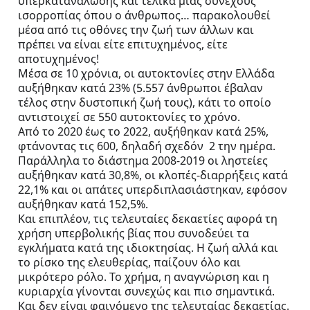
υπερκατανάλωσης και τελικά μιας συνεχούς 
ισορροπίας όπου ο άνθρωπος… παρακολουθεί 
μέσα από τις οθόνες την ζωή των άλλων και 
πρέπει να είναι είτε επιτυχημένος, είτε 
αποτυχημένος! 
Μέσα σε 10 χρόνια, οι αυτοκτονίες στην Ελλάδα 
αυξήθηκαν κατά 23% (5.557 άνθρωποι έβαλαν 
τέλος στην δυστοπική ζωή τους), κάτι το οποίο 
αντιστοιχεί σε 550 αυτοκτονίες το χρόνο.
Από το 2020 έως το 2022, αυξήθηκαν κατά 25%, 
φτάνοντας τις 600, δηλαδή σχεδόν  2 την ημέρα.
Παράλληλα το διάστημα 2008-2019 οι ληστείες 
αυξήθηκαν κατά 30,8%, οι κλοπές-διαρρήξεις κατά 
22,1% και οι απάτες υπερδιπλασιάστηκαν, εφόσον 
αυξήθηκαν κατά 152,5%.
Και επιπλέον, τις τελευταίες δεκαετίες αφορά τη 
χρήση υπερβολικής βίας που συνοδεύει τα 
εγκλήματα κατά της ιδιοκτησίας. Η ζωή αλλά και 
το ρίσκο της ελευθερίας, παίζουν όλο και 
μικρότερο ρόλο. Το χρήμα, η αναγνώριση και η 
κυριαρχία γίνονται συνεχώς και πιο σημαντικά.
Και δεν είναι φαινόμενο της τελευταίας δεκαετίας. 