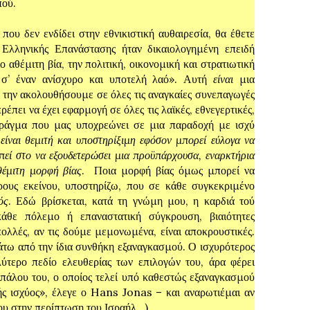
πού.
ν ενδίδει στην εθνικιστική αυθαιρεσία, θα έθετε
 Ελληνικής Επανάστασης ήταν δικαιολογημένη επειδή
ο αθέμιτη βία, την πολιτική, οικονομική και στρατιωτική
ι σ’ έναν ανίσχυρο και υποτελή λαό». Αυτή
είναι
μια
 την ακολουθήσουμε σε όλες τις αναγκαίες συνεπαγωγές
ρέπει να έχει εφαρμογή σε όλες τις λαϊκές, εθνεγερτικές,
 πράγμα που μας υποχρεώνει σε μια παραδοχή με ισχύ
είναι θεμιτή και υποστηρίξιμη εφόσον μπορεί εύλογα να
πεί στο να εξουδετερώσει μια προϋπάρχουσα, εναρκτήρια
θέμιτη μορφή βίας
. Ποια μορφή βίας όμως μπορεί να
ρους εκείνου, υποστηρίζω, που σε κάθε συγκεκριμένο
ός
. Εδώ βρίσκεται, κατά τη γνώμη μου, η καρδιά τού
άθε πόλεμο ή επαναστατική σύγκρουση, βιαιότητες
πολλές, αν τις δούμε μεμονωμένα, είναι αποκρουστικές.
άτω από την ίδια συνθήκη εξαναγκασμού. Ο ισχυρότερος
ύτερο πεδίο ελευθερίας των επιλογών του, άρα φέρει
ντιπάλου του, ο οποίος τελεί υπό καθεστώς εξαναγκασμού
ής ισχύος», έλεγε ο Hans Jonas – και αναρωτιέμαι αν
ου στην περίπτωση του Ισραήλ…).