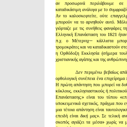
αν προσωρινά περιλάβουμε σε 
καταδικάσιμη
ανάλογα με το συμφραζόμ
Αν το καλοσκεφτείτε, ούτε επαγγελμ
μπορούν να το αρνηθούν αυτό. Μόλι
γιόρταζε με τις συνήθεις φανφάρες τ
Ελληνική Επανάσταση του 1821 ήταν 
π.χ. ο Μέτερνιχ— κάλλιστα μπορ
τρομοκράτες και να καταδικαστούν στο 
η Ορθόδοξη Εκκλησία (σήμερα τουλά
χριστιανικής αγάπης και της ανθρώπι
Δεν περιμένω βεβαίως απάντηση,
ορθολογική συνέπεια ένα επιχείρημα 
Η πρώτη απάντηση που μπορεί να δοθ
κύκλους, εκκλησιαστικούς ή πολιτικού
Επανάστασης;» είναι του τύπου «ε
υποκειμενικά σχετικός, πράγμα που 
μια τέτοια απάντηση είναι ταυτολογικ
επειδή είναι
δική μας
». Σε τελική α
σκοπός αγιάζει τα μέσα» χωρίς να 