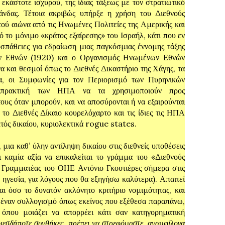
εκάστοτε ισχυρού, της ίδιας τάξεως με τον στρατιωτικό
άνδας. Τέτοια ακριβώς υπήρξε η χρήση του Διεθνούς
τού αιώνα από τις Ηνωμένες Πολιτείες της Αμερικής και
πό το μόνιμο «κράτος εξαίρεσης» του Ισραήλ, κάτι που εν
οσπάθειες για εδραίωση μιας παγκόσμιας έννομης τάξης
ν Εθνών (1920) και ο Οργανισμός Ηνωμένων Εθνών
α και θεσμοί όπως το Διεθνές Δικαστήριο της Χάγης, τα
α, οι Συμφωνίες για τον Περιορισμό των Πυρηνικών
 πρακτική των ΗΠΑ να τα χρησιμοποιούν προς
υς όταν μπορούν, και να αποσύρονται ή να εξαιρούνται
το Διεθνές Δίκαιο κουρελόχαρτο και τις ίδιες τις ΗΠΑ
κτός δικαίου, κυριολεκτικά rogue states.
καθ’ ύλην αντίληψη δικαίου στις διεθνείς υποθέσεις
 καμία αξία να επικαλείται το γράμμα του «Διεθνούς
ς Γραμματέας του ΟΗΕ Αντόνιο Γκουτιέρες σήμερα στις
 ηγεσία, για λόγους που θα εξηγήσω καλύτερα). Απαιτεί
αι όσο το δυνατόν ακλόνητο κριτήριο νομιμότητας, και
 έναν συλλογισμό όπως εκείνος που εξέθεσα παραπάνω,
 όπου μοιάζει να απορρέει κάτι σαν κατηγορηματική
ιεσδήποτε συνθήκες, πρέπει να στρεφόμαστε, αναμφίλογα