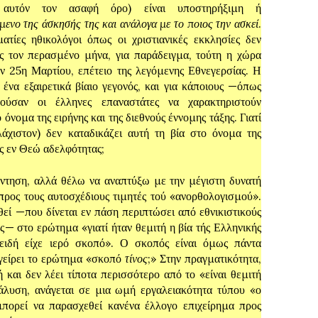
αυτόν τον ασαφή όρο) είναι υποστηρήξιμη ή
ενο της άσκησής της και ανάλογα με το ποιος την ασκεί
.
ατίες ηθικολόγοι όπως οι χριστιανικές εκκλησίες δεν
ς τον περασμένο μήνα, για παράδειγμα, τούτη η χώρα
ην 25
η
Μαρτίου, επέτειο της λεγόμενης Εθνεγερσίας. Η
ένα εξαιρετικά βίαιο γεγονός, και για κάποιους —όπως
ούσαν οι έλληνες επαναστάτες να χαρακτηριστούν
όνομα της ειρήνης και της διεθνούς έννομης τάξης. Γιατί
χιστον) δεν καταδικάζει αυτή τη βία στο όνομα της
νης εν Θεώ αδελφότητας;
 αλλά θέλω να αναπτύξω με την μέγιστη δυνατή
προς τους αυτοσχέδιους τιμητές τού «ανορθολογισμού».
εί —που δίνεται εν πάση περιπτώσει από εθνικιστικούς
ς— στο ερώτημα «γιατί ήταν θεμιτή η βία τής Ελληνικής
πειδή είχε ιερό σκοπό». Ο σκοπός είναι όμως πάντα
εγείρει το ερώτημα «σκοπό
τίνος
;» Στην πραγματικότητα,
ή και δεν λέει τίποτα περισσότερο από το «είναι θεμιτή
νάλυση, ανάγεται σε μια ωμή εργαλειακότητα τύπου «ο
μπορεί να παρασχεθεί κανένα έλλογο επιχείρημα προς