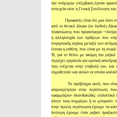
την «νόμιμη» επέμβαση έγιναν φρικτ
συνεχεία ούτε η Γενική Συνέλευση το
Προφανές είναι ότι μια τόσο συστ
από το θετικό δίκαιο (το διεθνές δίκ
πλαισιώσεις που προανέφερα —διεύρυ
η αλληλουχία των πράξεων που «προ
συγκριτικής ισχύος μεταξύ των αντίμ
έννοια η
ευθύνη
, που είναι με τη σειρ
Ή, για το θέσω με ακόμη πιο ριζικό τ
περιέχει εργαλεία για κριτική αποτίμη
που ενέχεται στην επιβολή του, και
νομοθετούν και αυτών οι οποίοι καλού
Το πρόβλημα αυτό, που είναι δομι
απροσμέτρητα στην περίπτωση που 
εφαρμόζουν
σκανδαλώδες επιλεκτικά
ή
όποτε τους συμφέρει ή το μπορούν, 
στην πρώτη περίπτωση έχουμε να κάνο
δεύτερη έχουμε έναν
ριζικό πραξικό