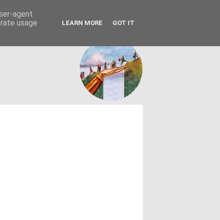
FACEBOOK
ΤΑΥΤΟΤΗΤΑ
user-agent
erate usage
LEARN MORE
GOT IT
εων θεσμών - κοινωνίας