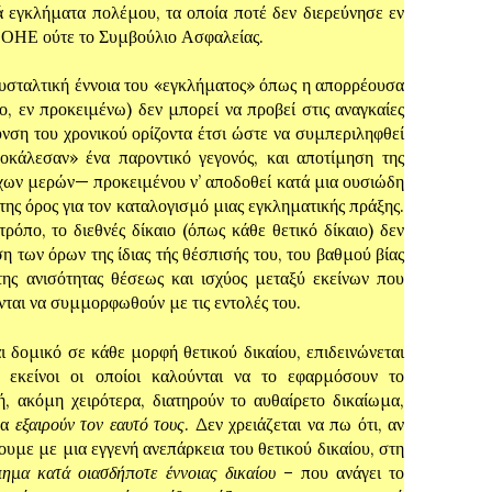
ά εγκλήματα πολέμου, τα οποία ποτέ δεν διερεύνησε εν
υ ΟΗΕ ούτε το Συμβούλιο Ασφαλείας.
αλτική έννοια του «εγκλήματος» όπως η απορρέουσα
αιο, εν προκειμένω) δεν μπορεί να προβεί στις αναγκαίες
νση του χρονικού ορίζοντα έτσι ώστε να συμπεριληφθεί
κάλεσαν» ένα παροντικό γεγονός, και αποτίμηση της
αχων μερών— προκειμένου ν’ αποδοθεί κατά μια ουσιώδη
ά της όρος για τον καταλογισμό μιας εγκληματικής πράξης.
ρόπο, το διεθνές δίκαιο (όπως κάθε θετικό δίκαιο) δεν
ση των όρων της ίδιας τής θέσπισής του, του βαθμού βίας
 της ανισότητας θέσεως και ισχύος μεταξύ εκείνων που
νται να συμμορφωθούν με τις εντολές του.
κό σε κάθε μορφή θετικού δικαίου, επιδεινώνεται
εκείνοι οι οποίοι καλούνται να το εφαρμόσουν το
, ακόμη χειρότερα, διατηρούν το αυθαίρετο δικαίωμα,
να
εξαιρούν τον εαυτό τους
. Δεν χρειάζεται να πω ότι, αν
υμε με μια εγγενή ανεπάρκεια του θετικού δικαίου, στη
πημα κατά οιασδήποτε έννοιας δικαίου
– που ανάγει το