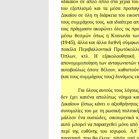
«δίκαιο» σε απλό όπλο στα χέρια του 
του εξοπλισμό και τα μέσα προπαγ
Δικαίου σε όλη τη διάρκεια του εικοσ
τους συμμάχους τους, και ιδιαίτερα α
τοις πράγμασιν ακυρώνει όλες τις πρ
μέσω θεσμών όπως η Κοινωνία τω
(1945), άλλα και άλλα διεθνή σύμφων
ποικίλα Περιβαλλοντικά Πρωτόκολλ
Όπλων, κτλ. Η εξακολουθητική
απονομιμοποίηση των ανταγωνιστών το
αυτοβούλως όποτε θέλουν, καθιστούν 
(και τους συμμάχους τους) δυνάμεις ε
Για όλους αυτούς τους λόγους, μια 
δεν έχει κανένα απολύτως νόημα και
Δικαίου» (όπως κάνει ο αξιοθρήνητο
συνομιλίες του με τη ρωσική πολιτική
μάλλον ένα ουσιώδες, οικουμενικό κ
αυτό μπορεί να παρασχεθεί μόνο από
περί της ευθύνης του ισχυρού. Απ’
προσταγή, που θα έλεγε:
πάντα, υπό ο