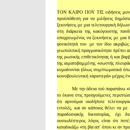
ΤΟΝ ΚΑΙΡΟ ΠΟΥ ΤΙΣ ειδήσεις μονοπ
προϋπόθεση για να μιλήσεις δημόσια
ξεκινήσεις με μια τελετουργική δήλωσ
στη διάρκεια της κακόγουστης πανδ
υποχρεωμένος να ξεκινήσεις με μια 
φονικότητά του· με τον ίδιο ακριβώς
γεωπολιτική πραγματικότητα πρέπει α
της ρωσικής επιθετικότητας ή και βαρ
της αιματοβαμμένης «σωστής πλευράς 
κυμαίνονται (όλως συμπτωματικά όπω
κοινοβουλευτική «αριστερά» μέχρις έν
Με την άδεια τού παραπάνω «δημοκρ
το έκανα στις προηγούμενες περιπτώσ
ότι αρνούμαι οιοδήποτε τελετουργ
εντολές, και αν κάποιος θέλει να με
παραδοσιακής δικτατορίας, όχι δ
ουσιωδέστερος λόγος είναι ότι ποτ
καταδικάζω «τη βία απ’ όπου κι αν πρ