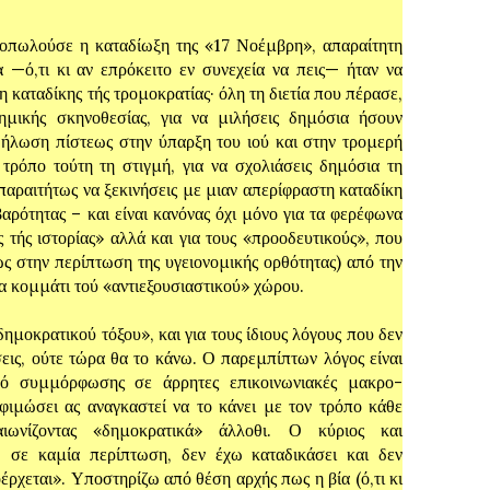
ωλούσε η καταδίωξη της «17 Νοέμβρη», απαραίτητη
 —ό,τι κι αν επρόκειτο εν συνεχεία να πεις— ήταν να
η καταδίκης τής τρομοκρατίας· όλη τη διετία που πέρασε,
ημικής σκηνοθεσίας, για να μιλήσεις δημόσια ήσουν
δήλωση πίστεως στην ύπαρξη του ιού και στην τρομερή
 τρόπο τούτη τη στιγμή, για να σχολιάσεις δημόσια τη
παραιτήτως να ξεκινήσεις με μιαν απερίφραστη καταδίκη
βαρότητας – και είναι κανόνας όχι μόνο για τα φερέφωνα
τής ιστορίας» αλλά και για τους «προοδευτικούς», που
ς στην περίπτωση της υγειονομικής ορθότητας) από την
α κομμάτι τού «αντιεξουσιαστικού» χώρου.
ατικού τόξου», και για τους ίδιους λόγους που δεν
εις, ούτε τώρα θα το κάνω. Ο παρεμπίπτων λόγος είναι
ικό συμμόρφωσης σε άρρητες επικοινωνιακές μακρο-
 φιμώσει ας αναγκαστεί να το κάνει με τον τρόπο κάθε
ιαιωνίζοντας «δημοκρατικά» άλλοθι. Ο κύριος και
έ, σε καμία περίπτωση, δεν έχω καταδικάσει και δεν
οέρχεται». Υποστηρίζω από θέση αρχής πως η βία (ό,τι κι