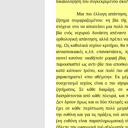
δικαιολόγηση του συγκεκριμένου σκο
Μια πιο έλλογη απάντηση, που δε
ζήτημα συμφραζομένου: «η βία τής
στόχευε στο να αποσείσει μια πολύ πι
βία ενός ισχυρού δυνάστη απέναντ
ορθολογική απάντηση, αλλά πρέπει να
της. Ως καθολικά ισχύον κριτήριο, θα π
αντιαποικιακές κ.λπ. επαναστάσεις,
οιονεί κανόνα:
οιαδήποτε μορφή βίας 
παρουσιαστεί ως αντι-βία που αποσκο
κατά κάποιον τρόπο, και πολύ πιο α
χαρακτηριστεί «πιο αθέμιτη»; Εκ μέ
συσχετισμό ισχύος είναι ο
πιο ισχυρ
ζητήματος. Σε κάθε διαμάχη, σε κ
διαπράττονται από κάθε πλευρά, και 
Δεν δρουν όμως και οι δύο πλευρές κ
έχει σε κάθε περίπτωση πολύ μεγαλ
την
ευθύνη
και για τις πράξεις τού α
(«η ευθύνη είναι παραπληρωματική τ
έβλεπε την εφαρμογή τού αξιώματός τ