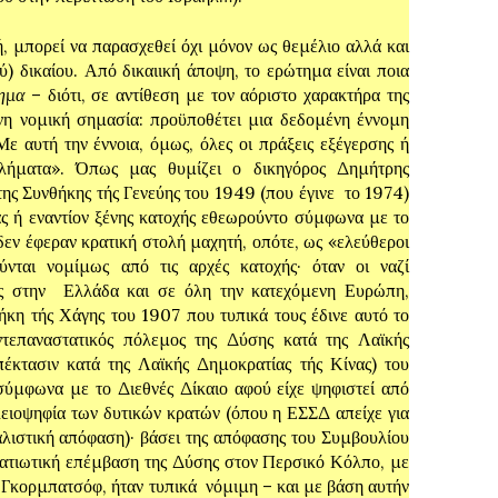
ρεί να παρασχεθεί όχι μόνον ως θεμέλιο αλλά και
ύ) δικαίου. Από δικαιική άποψη, το ερώτημα είναι ποια
ημα
– διότι, σε αντίθεση με τον αόριστο χαρακτήρα της
ένη νομική σημασία: προϋποθέτει μια δεδομένη έννομη
Με αυτή την έννοια, όμως, όλες οι πράξεις εξέγερσης ή
γκλήματα». Όπως μας θυμίζει ο δικηγόρος Δημήτρης
ης Συνθήκης τής Γενεύης του 1949 (που έγινε το 1974)
ίας ή εναντίον ξένης κατοχής εθεωρούντο σύμφωνα με το
δεν έφεραν κρατική στολή μαχητή, οπότε, ως «ελεύθεροι
ύνται νομίμως από τις αρχές κατοχής· όταν οι ναζί
τες στην Ελλάδα και σε όλη την κατεχόμενη Ευρώπη,
κη τής Χάγης του 1907 που τυπικά τους έδινε αυτό το
ντεπαναστατικός πόλεμος της Δύσης κατά της Λαϊκής
πέκτασιν κατά της Λαϊκής Δημοκρατίας τής Κίνας) του
ύμφωνα με το Διεθνές Δίκαιο αφού είχε ψηφιστεί από
ειοψηφία των δυτικών κρατών (όπου η ΕΣΣΔ απείχε για
αλιστική απόφαση)· βάσει της απόφασης του Συμβουλίου
τιωτική επέμβαση της Δύσης στον Περσικό Κόλπο, με
 Γκορμπατσόφ, ήταν τυπικά νόμιμη – και με βάση αυτήν