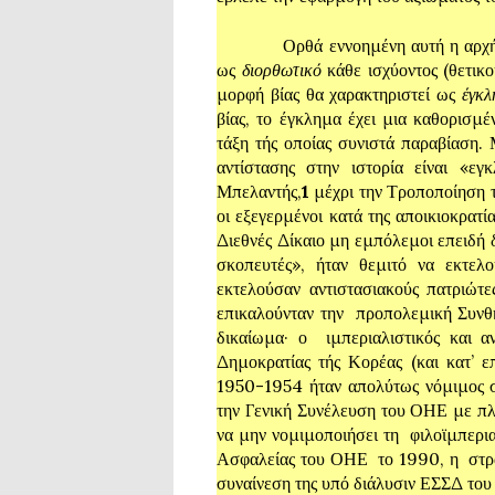
Ορθά εννοημένη αυτή η αρχή, μπο
ως
διορθωτικό
κάθε ισχύοντος (θετικο
μορφή βίας θα χαρακτηριστεί ως
έγκλ
βίας, το έγκλημα έχει μια καθορισμ
τάξη τής οποίας συνιστά παραβίαση. 
αντίστασης στην ιστορία είναι «ε
Μπελαντής,
1
μέχρι την Τροποποίηση τ
οι εξεγερμένοι κατά της αποικιοκρατ
Διεθνές Δίκαιο μη εμπόλεμοι επειδή 
σκοπευτές», ήταν θεμιτό να εκτελο
εκτελούσαν αντιστασιακούς πατριώ
επικαλούνταν την προπολεμική Συνθή
δικαίωμα· ο ιμπεριαλιστικός και α
Δημοκρατίας τής Κορέας (και κατ’ ε
1950-1954 ήταν απολύτως νόμιμος σ
την Γενική Συνέλευση του ΟΗΕ με πλ
να μην νομιμοποιήσει τη φιλοϊμπερι
Ασφαλείας του ΟΗΕ το 1990, η στρα
συναίνεση της υπό διάλυσιν ΕΣΣΔ του