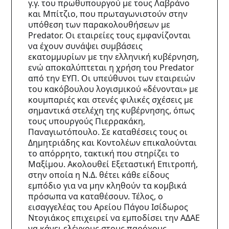
γ.γ. του πρωθυπουργού με τους Λαβράνο 
και Μπίτζιο, που πρωταγωνιστούν στην 
υπόθεση των παρακολουθήσεων με 
Predator. Οι εταιρείες τους εμφανίζονται 
να έχουν συνάψει συμβάσεις 
εκατομμυρίων με την ελληνική κυβέρνηση, 
ενώ αποκαλύπτεται η χρήση του Predator 
από την ΕΥΠ. Οι υπεύθυνοι των εταιρειών 
του κακόβουλου λογισμικού «δένονται» με 
κουμπαριές και στενές φιλικές σχέσεις με 
σημαντικά στελέχη της κυβέρνησης, όπως 
τους υπουργούς Πιερρακάκη, 
Παναγιωτόπουλο. Σε καταθέσεις τους οι 
Δημητριάδης και Κοντολέων επικαλούνται 
το απόρρητο, τακτική που στηρίζει το 
Μαξίμου. Ακολουθεί Εξεταστική Επιτροπή, 
στην οποία η Ν.Δ. θέτει κάθε είδους 
εμπόδιο για να μην κληθούν τα κομβικά 
πρόσωπα να καταθέσουν. Τέλος, ο 
εισαγγελέας του Αρείου Πάγου Ισίδωρος 
Ντογιάκος επιχειρεί να εμποδίσει την ΑΔΑΕ 
να κάνει ελέγχους στους παρόχους.