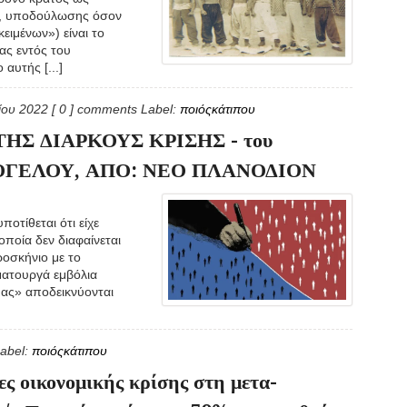
ια, υποδούλωσης όσον
ειμένων») είναι το
ας εντός του
αυτής [...]
νίου 2022
[ 0 ] comments
Label:
ποιόςκάτιπου
ΗΣ ΔΙΑΡΚΟΥΣ ΚΡΙΣΗΣ - του
ΓΕΛΟΥ, ΑΠΟ: ΝΕΟ ΠΛΑΝΟΔΙΟΝ
τίθεται ότι είχε
οποία δεν διαφαίνεται
ροσκήνιο με το
ματουργά εμβόλια
μας» αποδεικνύονται
abel:
ποιόςκάτιπου
 οικονομικής κρίσης στη μετα-