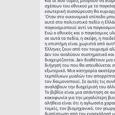
Και οι δυο τομείς μπορούν να δια
σχέσεων του εθνικού με το παγκόσμ
εσωτερική συσσώρευση θα κυριαρχε
'Οταν στο οικονομικό επίπεδο μπο
αυτό στο πολιτιστικό πεδίο η Ελλά
παγκοσμιοποιεί αντί να παγκοσμιο
Ενώ ο εθνικός και ο παγκόσμιος υλι
σε αυτά τα πεδία, η σκέψη, η παιδεί
η επιστήμη είναι χωριστά από αυτή
Έλληνες ζουν από τον τουρισμό αλλά
Δεν τον αναλύουν συστηματικά και 
διαχειρίζονται. Δεν διαθέτουν μια
διήγησή του που θα απευθύνεται στ
εξωτερικό. Μια κατηγορία ακατέργ
τεμπέλικων μυαλών τον απορρίπτει
τον δαιμονοποιεί. Σε αυτές τις συν
αναλάβουν την διαχείρισή του άλλ
Το βιβλίο είναι μια απάντηση σε αυ
κακοφωνία για την μεγαλύτερη βιομ
αλήθεια είναι ότι η αγλωσσία χαρακ
τομείς, τον βιομηχανικό, τον γεωργ
διαπίστωση από την ενασχόλησή μο