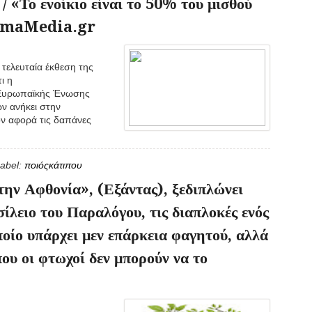
 «Το ενοίκιο είναι το 50% του μισθού
emaMedia.gr
τελευταία έκθεση της
ι η
ς Ευρωπαϊκής Ένωσης
ν ανήκει στην
ν αφορά τις δαπάνες
abel:
ποιόςκάτιπου
την Αφθονία», (Εξάντας), ξεδιπλώνει
ίλειο του Παραλόγου, τις διαπλοκές ενός
ποίο υπάρχει μεν επάρκεια φαγητού, αλλά
που οι φτωχοί δεν μπορούν να το