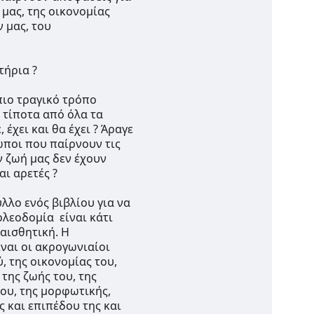
ας, της οικονομίας  
 μας, του 
τήρια ?
ιο τραγικό τρόπο 
 τίποτα από όλα τα 
έχει και θα έχει ? Άραγε 
ωποι που παίρνουν τις 
 ζωή μας δεν έχουν 
ι αρετές ?
λο ενός βιβλίου για να 
λεοδομία  είναι κάτι 
ισθητική. Η 
ναι οι ακρογωνιαίοι 
 της οικονομίας του, 
της ζωής του, της 
ου, της μορφωτικής, 
 και επιπέδου της και 