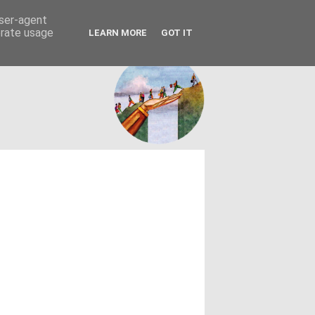
FACEBOOK
ΤΑΥΤΟΤΗΤΑ
user-agent
erate usage
LEARN MORE
GOT IT
εων θεσμών - κοινωνίας