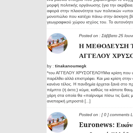
μορφή πολιτικής οργάνωσης (για την ακρίβε
αφορά στην πλειονότητα των πολιτικών «υποκ
μονοπώλιο που κατέχει πάνω στην άσκηση βί
γεωγραφικού χώρου ισχύος του. Το αυτονόητο 
Posted on :
Σάββατο 25 Ιου
Η ΜΕΘΟΔΕΥΣΗ Τ
ΑΓΓΕΛΟΥ ΧΡΥΣΟ
by :
tinakanoumegk
*του ΑΓΓΕΛΟΥ ΧΡΥΣΟΓΕΛΟΥΜια κρίση που υπο
παρέλθει αλλά επιστρέφει. Και μια κρίση στην 
κανένα τέλος. Η πανδημία έρχεται ξανά στο π
πέμπτο (ή έκτο;) κύμα, καθώς τα κάποτε θαυ
χάρη στα οποία θα «παίρναμε πίσω τις ζωές 
ανεπαρκή μπροστά [...]
Posted on :
[ 0 ] comments
L
Euronews: Εικόνες