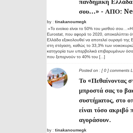
πανδημική Ελλάδα /
σου…» - ΑΠΟ: N
by :
tinakanoumegk
«Το ενοίκιο είναι το 50% του μισθού σου…»Η 
Eurostat, που αφορά το 2020, αποκαλύπτει ότ
Ελλάδα εξακολουθεί να αποτελεί ουραγό τη
στη στέγαση, καθώς το 33,3% των νοικοκυριώ
κατηγορία των υπερβολικά επιβαρυμένων όσο
που ξεπερνούν το 40% του [...]
Posted on :
[ 0 ] comments
L
Το «Πεθαίνοντας σ
μπροστά σας το βασ
συστήματος, στο ο
είναι τόσο ακριβό 
αγοράσουν.
by :
tinakanoumegk