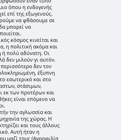
μορφώσουν έναν τύπο 
ιο όπου η ενδογενής 
ί επί της εξωγενούς. 
ρούμε να φθάσουμε σε 
δα μπορεί να 
ποιείται.
κός κόσμος κινείται και 
α, η πολιτική ακόμα και 
 ή πολύ αδύνατη. Οι 
 δεν μιλούν γι αυτόν. 
περισσότερο δεν τον 
 ολοκληρωμένη, έξυπνη 
ο εσωτερικό και στο 
αστων, στάσιμων, 
 εκ των προτέρων και 
θήκες είναι επόμενο να 
οι.
τήν την αγλωσσία και 
ηχανία της χώρας. Η 
τηρίζει και τους άλλους 
ικό. Αυτή ήταν η 
υ μαζί τους (Αγροφιλία 