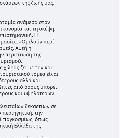
τάσεων της ζωής μας.   
οτομία ανάμεσα στον 
κονομία και τη σκέψη, 
επιστημονική. Η 
μασίες. «Ομιλούν περί 
υτές. Αυτή η 
ν περίπτωση της 
ουρισμού.
 χώρας ζει με τον και 
τουριστικού τομέα είναι 
ότερους αλλά και 
πτες από όσους μπορεί. 
ερους και υψηλότερων 
ελευταίων δεκαετιών σε 
περιηγητική, την 
ί παγκοσμίως, όπως 
ητική Ελλάδα της 