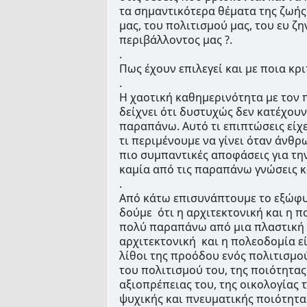
τα σημαντικότερα θέματα της ζωής μ
μας, του πολιτισμού μας, του ευ ζην
περιβάλλοντος μας ?.
.
Πως έχουν επιλεγεί και με ποια κρι
.
Η χαοτική καθημερινότητα με τον π
δείχνει ότι δυστυχώς δεν κατέχουν
παραπάνω. Αυτό τι επιπτώσεις είχε, 
τι περιμένουμε να γίνει όταν άνθρ
πιο συμπαντικές αποφάσεις για την
καμία από τις παραπάνω γνώσεις κα
.
Από κάτω επισυνάπτουμε το εξώφυλ
δούμε  ότι η αρχιτεκτονική και η πο
πολύ παραπάνω από μια πλαστική α
αρχιτεκτονική  και η πολεοδομία εί
λίθοι της προόδου ενός πολιτισμού,
του πολιτισμού του, της ποιότητας 
αξιοπρέπειας του, της οικολογίας τ
ψυχικής και πνευματικής ποιότητας