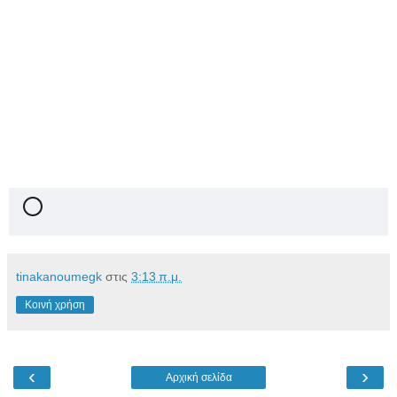
tinakanoumegk
στις
3:13 π.μ.
Κοινή χρήση
‹
›
Αρχική σελίδα