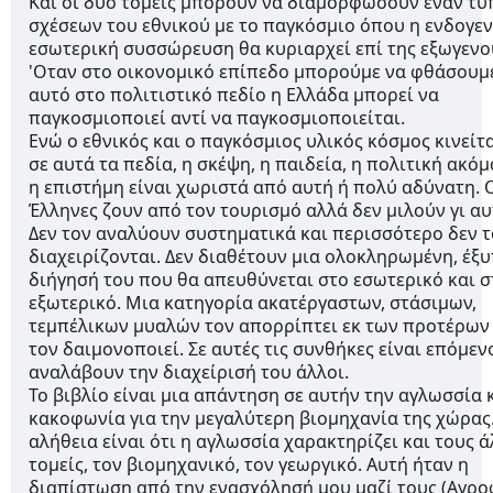
Και οι δυο τομείς μπορούν να διαμορφώσουν έναν τύπ
σχέσεων του εθνικού με το παγκόσμιο όπου η ενδογεν
εσωτερική συσσώρευση θα κυριαρχεί επί της εξωγενού
'Οταν στο οικονομικό επίπεδο μπορούμε να φθάσουμε
αυτό στο πολιτιστικό πεδίο η Ελλάδα μπορεί να 
παγκοσμιοποιεί αντί να παγκοσμιοποιείται.
Ενώ ο εθνικός και ο παγκόσμιος υλικός κόσμος κινείται
σε αυτά τα πεδία, η σκέψη, η παιδεία, η πολιτική ακόμα
η επιστήμη είναι χωριστά από αυτή ή πολύ αδύνατη. Ο
Έλληνες ζουν από τον τουρισμό αλλά δεν μιλούν γι αυτ
Δεν τον αναλύουν συστηματικά και περισσότερο δεν τ
διαχειρίζονται. Δεν διαθέτουν μια ολοκληρωμένη, έξυ
διήγησή του που θα απευθύνεται στο εσωτερικό και στ
εξωτερικό. Μια κατηγορία ακατέργαστων, στάσιμων, 
τεμπέλικων μυαλών τον απορρίπτει εκ των προτέρων 
τον δαιμονοποιεί. Σε αυτές τις συνθήκες είναι επόμενο
αναλάβουν την διαχείρισή του άλλοι.
Το βιβλίο είναι μια απάντηση σε αυτήν την αγλωσσία κ
κακοφωνία για την μεγαλύτερη βιομηχανία της χώρας.
αλήθεια είναι ότι η αγλωσσία χαρακτηρίζει και τους ά
τομείς, τον βιομηχανικό, τον γεωργικό. Αυτή ήταν η 
διαπίστωση από την ενασχόλησή μου μαζί τους (Αγροφ