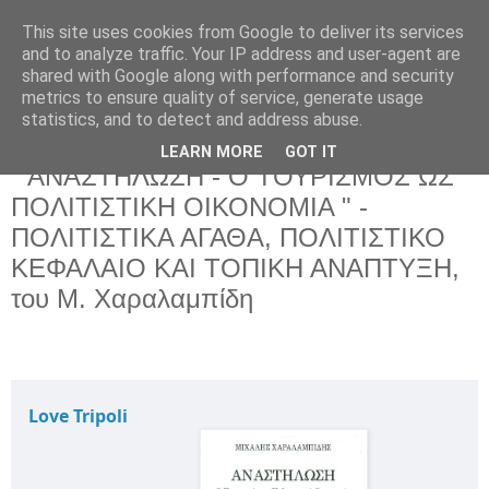
This site uses cookies from Google to deliver its services
and to analyze traffic. Your IP address and user-agent are
shared with Google along with performance and security
metrics to ensure quality of service, generate usage
statistics, and to detect and address abuse.
LEARN MORE
GOT IT
Πέμπτη 23 Ιουνίου 2022
" ΑΝΑΣΤΗΛΩΣΗ - Ο ΤΟΥΡΙΣΜΟΣ ΩΣ
ΠΟΛΙΤΙΣΤΙΚΗ ΟΙΚΟΝΟΜΙΑ " -
ΠΟΛΙΤΙΣΤΙΚΑ ΑΓΑΘΑ, ΠΟΛΙΤΙΣΤΙΚΟ
ΚΕΦΑΛΑΙΟ ΚΑΙ ΤΟΠΙΚΗ ΑΝΑΠΤΥΞΗ,
του Μ. Χαραλαμπίδη
Love Tripoli