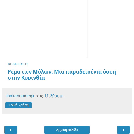
READER.GR
Ρέμα των Μύλων: Μια παραδεισένια όαση
στην Κορινθία
Το Ρέμα των Μύλων είναι ένας μικρός παράδεισος στην Ευρωστίνη,
tinakanoumegk
στις
11:20 π.μ.
Κοινή χρήση
‹
›
Αρχική σελίδα