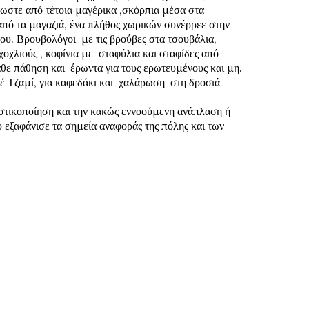
ωστε από τέτοια μαγέρικα ,σκόρπια μέσα στα 
πό τα μαγαζιά, ένα πλήθος χωρικών συνέρρεε στην 
ου. Βρουβολόγοι  με τις βρούβες στα τσουβάλια, 
οχλιούς , κοφίνια με  σταφύλια και σταφίδες από 
ονομαστές περιοχές , βοτάνια ,για κάθε πάθηση και  έρωντα για τους ερωτευμένους και μη. 
 Τζαμί, για καφεδάκι και  χαλάρωση  στη δροσιά 
ιστικοποίηση και την κακώς εννοούμενη ανάπλαση ή 
 εξαφάνισε τα σημεία αναφοράς της πόλης και των 