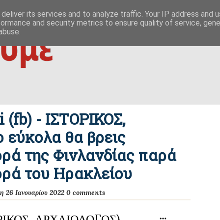
 ΟΥΤΩ
ΕΥΣΗΜΟΝ ΛΟΓΟΝ
ΜΙΚΡΟΚΟΣΜΟΙ
ΦΙΛΙΚΕΣ ΣΕΛΙΔΕΣ
deliver its services and to analyze traffic. Your IP address and 
formance and security metrics to ensure quality of service, gen
|
ίζες της οικονομίας
δημοκρατία / συμβουλιακές βάσεις σχέσ
abuse.
i (fb) - ΙΣΤΟΡΙΚΟΣ,
 εύκολα θα βρεις
ορά της Φινλανδίας παρά
ορά του Ηρακλείου
η 26 Ιανουαρίου 2022
0 comments
ΡΙΚΟΣ, ΑΡΧΑΙΟΛΟΓΟΣ)