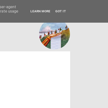
FACEBOOK
ΤΑΥΤΟΤΗΤΑ
user-agent
erate usage
LEARN MORE
GOT IT
εων θεσμών - κοινωνίας