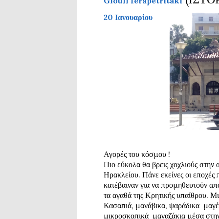
Giouli Ierapetritaki
20 Ιανουαρίου
Αγορές του κόσμου !
Πιο εύκολα θα βρεις χοχλιούς στην 
Ηρακλείου. Πάνε εκείνες οι εποχές 
κατέβαιναν για να προμηθευτούν από
τα αγαθά της Κρητικής υπαίθρου. Μι
Κασαπιά, μανάβικα, ψαράδικα  μαγέρι
μικροσκοπικά  μαγαζάκια μέσα στην 