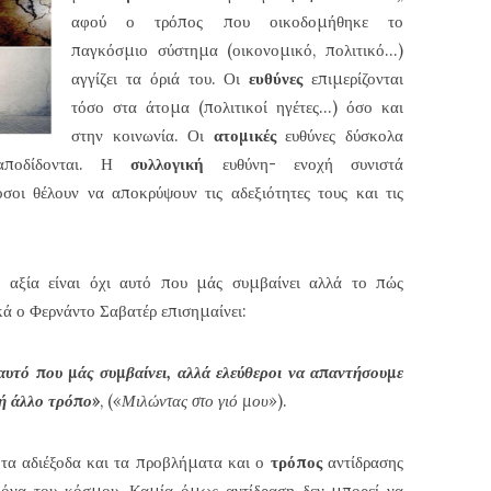
αφού ο τρόπος που οικοδομήθηκε το
παγκόσμιο σύστημα (οικονομικό, πολιτικό…)
αγγίζει τα όριά του. Οι
ευθύνες
επιμερίζονται
τόσο στα άτομα (πολιτικοί ηγέτες…) όσο και
στην κοινωνία. Οι
ατομικές
ευθύνες δύσκολα
 αποδίδονται. Η
συλλογική
ευθύνη- ενοχή συνιστά
όσοι θέλουν να αποκρύψουν τις αδεξιότητες τους και τις
 αξία είναι όχι αυτό που μάς συμβαίνει αλλά το πώς
ικά ο Φερνάντο Σαβατέρ επισημαίνει:
 αυτό που μάς συμβαίνει, αλλά ελεύθεροι να απαντήσουμε
 ή άλλο τρόπο»
, (
«Μιλώντας στο γιό μου»
).
 τα αδιέξοδα και τα προβλήματα και ο
τρόπος
αντίδρασης
ικόνα του κόσμου. Καμία όμως αντίδραση δεν μπορεί να