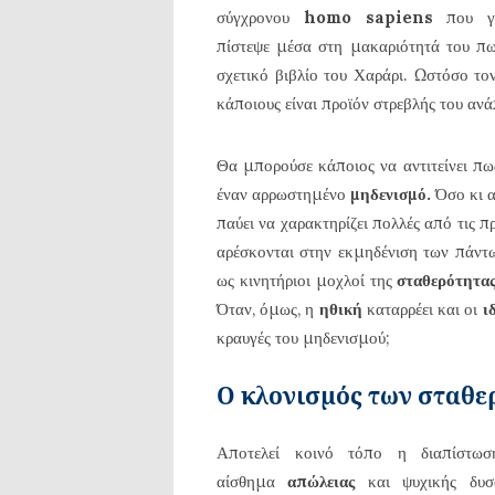
σύγχρονου
homo
sapiens
που γι
πίστεψε μέσα στη μακαριότητά του πω
σχετικό βιβλίο του Χαράρι. Ωστόσο τον
κάποιους είναι προϊόν στρεβλής του ανά
Θα μπορούσε κάποιος να αντιτείνει πω
έναν αρρωστημένο
μηδενισμό.
Όσο κι α
παύει να χαρακτηρίζει πολλές από τις 
αρέσκονται στην εκμηδένιση των πάντω
ως κινητήριοι μοχλοί της
σταθερότητα
Όταν, όμως, η
ηθική
καταρρέει και οι
ι
κραυγές του μηδενισμού;
Ο κλονισμός των σταθε
Αποτελεί κοινό τόπο η διαπίστω
αίσθημα
απώλειας
και ψυχικής δυ