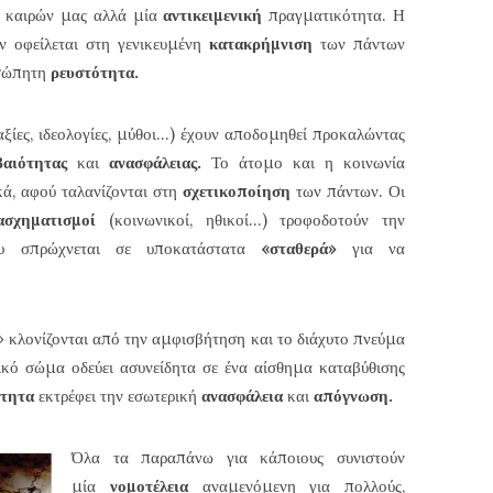
ν καιρών μας αλλά μία
αντικειμενική
πραγματικότητα. Η
εν οφείλεται στη γενικευμένη
κατακρήμνιση
των πάντων
υσώπητη
ρευστότητα.
αξίες, ιδεολογίες, μύθοι…) έχουν αποδομηθεί προκαλώντας
βαιότητας
και
ανασφάλειας.
Το άτομο και η κοινωνία
κά, αφού ταλανίζονται στη
σχετικοποίηση
των πάντων. Οι
ασχηματισμοί
(κοινωνικοί, ηθικοί…) τροφοδοτούν την
υ σπρώχνεται σε υποκατάστατα
«σταθερά»
για να
»
κλονίζονται από την αμφισβήτηση και το διάχυτο πνεύμα
ικό σώμα οδεύει ασυνείδητα σε ένα αίσθημα καταβύθισης
ότητα
εκτρέφει την εσωτερική
ανασφάλεια
και
απόγνωση.
Όλα τα παραπάνω για κάποιους συνιστούν
μία
νομοτέλεια
αναμενόμενη για πολλούς,