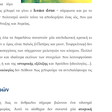
α λίγο
ς μπορεί να γίνει ο
homo
deus
– σύμφωνα και με το
 πολιτισμό αυτόν τείνει να αποδομήσει ένας ιός, που για
πτυξης και πορείας.
ς όλα τα παραπάνω συνιστούν μία ισοπεδωτική κριτική κι
ν ο όρος είναι παλιός
(«Πατέρες και γιοι»
, Τουργκένιεφ) δεν
προσεγγίσεις των σύγχρονων μελετητών του κόσμου. Πολλοί
ν και ιδιαίτερα εκείνων των στοιχείων που λειτουργούσαν
ς
ή και της
ιστορικής εξέλιξης
και προόδου (ιδεολογίες…).
δεολογίες
δεν πείθουν πως μπορούμε να αντιπαλέψουμε τις
ρών
ση πως οι άνθρωποι σήμερα βιώνουν ένα οδυνηρό
σφορίας. Αυτό το αίσθημα δεν συνιστά μία
ατομική