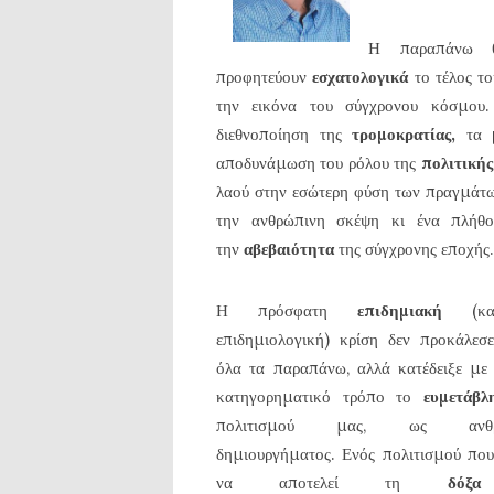
Η παραπάνω θ
προφητεύουν
εσχατολογικά
το τέλος τ
την εικόνα του σύγχρονου κόσμο
διεθνοποίηση της
τρομοκρατίας,
τα
αποδυνάμωση του ρόλου της
πολιτικής
λαού στην εσώτερη φύση των πραγμάτ
την ανθρώπινη σκέψη κι ένα πλήθο
την
αβεβαιότητα
της σύγχρονης εποχής.
Η πρόσφατη
επιδημιακή
(κα
επιδημιολογική) κρίση δεν προκάλεσ
όλα τα παραπάνω, αλλά κατέδειξε με
κατηγορηματικό τρόπο το
ευμετάβλ
πολιτισμού μας, ως ανθρώ
δημιουργήματος. Ενός πολιτισμού πο
να αποτελεί τη
δόξα