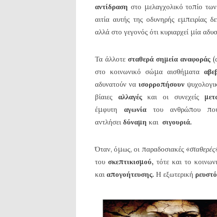
αντίδραση
στο μελαγχολικό τοπίο τω
αιτία αυτής της οδυνηρής εμπειρίας δ
αλλά στο γεγονός ότι κυριαρχεί μία αδ
Τα άλλοτε
σταθερά σημεία αναφοράς
(
στο κοινωνικό σώμα αισθήματα
αβε
αδυνατούν να
ισορροπήσουν
ψυχολογι
βίαιες
αλλαγές
και οι συνεχείς
μετ
έμφυτη
αγωνία
του ανθρώπου πο
αντλήσει
δύναμη
και
σιγουριά.
Όταν, όμως, οι παραδοσιακές
«σταθερές
του
σκεπτικισμού,
τότε και το κοινων
και
απογοήτευσης.
Η εξωτερική
ρευστ