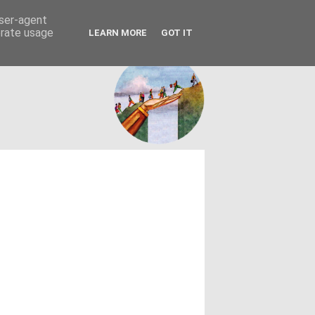
FACEBOOK
ΤΑΥΤΟΤΗΤΑ
user-agent
erate usage
LEARN MORE
GOT IT
εων θεσμών - κοινωνίας