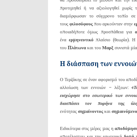
προτιμηθεί ή να αξιολογηθεί χωρίς
διαμόρφωσαν το σύγχρονο τοπίο σε
τους
φιλοσόφους
που αρκούνταν στην
ε
οποιαδήποτε όμως προσπάθεια για
ένα
ερμηνευτικό
πλαίσιο (θεωρία). Η
του
Πλάτωνα
και του
Μαρξ
συνιστά μί
Η διάσπαση των εννοιώ
Ο Τερζάκης σε έναν αφορισμό του αποδί
αλλοίωση των εννοιών – λέξεων:
«Τ
εισχώρησε στο εσωτερικό των εννοι
διασπάσει τον πυρήνα της ύλη
ενότητας
σημαίνοντος
και
σημαινόμενο
Ειδικότερα στις μέρες μας η
αποδόμησ
αποτέλεσμα- και την εσωτερική
δομή