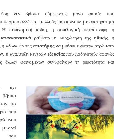
έση δεν βρίσκει σύμφωνους μόνο αυτούς που
ου κόσμου αλλά και πολλούς που κρίνουν με αυστηρότητα
υ. Η
οικονομική
κρίση, η
οικολογική
καταστροφή, η
μεταναστευτικά
ρεύματα, η υποχώρηση της
ηθικής
, η
, η αδυναμία της
επιστήμης
να μυήσει ευρύτερα στρώματα
ων, η ανάπτυξη κέντρων
εξουσίας
που ποδηγετούν αφανώς
ς άλλων φαινομένων συνυφαίνουν τη ρευστότητα και
ι όχι
ε βέβαια
 τον πιο
ητο
του
πινου
υ μπορεί
του