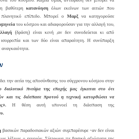
 τη βαθύτερη
κατανόηση
όλων εκείνων των αιτιών που
 πλανητικό επίπεδο. Μπορεί ο
Μαρξ
να κατηγορούσε
ρμηνεία
του κόσμου και αδιαφορούσαν για την αλλαγή του,
αλλαγή
(δράση) είναι κενή ,αν δεν συνοδεύεται κι από
 ισορροπία και των δύο είναι απαραίτητη. Η συνύπαρξη
α αναγκαιότητα.
ν
δει την αιτία της αποσύνθεσης του σύγχρονου κόσμου στην
ο διαλυτικό πνεύμα της εποχής μας έγκειται στο ότι
ών και τις διέσπασε προτού η τεχνική κατορθώσει να
ς»
.
Η θέση αυτή υπονοεί τη διάσπαση της
υ.
η
βασικών παραδοσιακών αξιών συμπαρέσυρε -αν δεν είναι
των λέξεων – εννοιών. Σύμφωνα με βασικά αξιώματα της