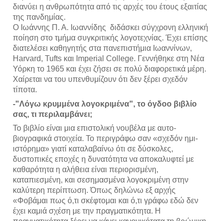
διανύει η ανθρωπότητα από τις αρχές του έτους εξαιτίας 
της πανδημίας. 
Ο Ιωάννης Π. Α. Ιωαννίδης  διδάσκει σύγχρονη ελληνική 
ποίηση στο τμήμα συγκριτικής λογοτεχνίας. Έχει επίσης 
διατελέσει καθηγητής στα πανεπιστήμια Ιωαννίνων, 
Harvard, Tufts και Imperial College. Γεννήθηκε στη Νέα 
Υόρκη το 1965 και έχει ζήσει σε πολύ διαφορετικά μέρη. 
Χαίρεται να του υπενθυμίζουν ότι δεν ξέρει σχεδόν 
τίποτα.
-"Λόγω κρυμμένα λογοκριμένα", το όγδοο βιβλίο 
σας, τι περιλαμβάνει;
Το βιβλίο είναι μια επιστολική νουβέλα με αυτο-
βιογραφικά στοιχεία. Το περιγράφω σαν «σχεδόν ημι-
ιστόρημα» γιατί καταλαβαίνω ότι σε δύσκολες, 
δυστοπικές εποχές η δυνατότητα να αποκαλυφτεί με 
καθαρότητα η αλήθεια είναι περιορισμένη, 
καταπιεσμένη, και σεσημασμένα λογοκριμένη στην 
καλύτερη περίπτωση. Όπως δηλώνω εξ αρχής 
«Φοβάμαι πως ό,τι σκέφτομαι και ό,τι γράφω εδώ δεν 
έχει καμιά σχέση με την πραγματικότητα. Η 