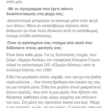
σπίτι μου.
 -Με το πρόγραμμα που έχετε κάνετε 
δεκαπεντισμούς στη ψυχή σας;
 Δεκαπεντισμό μπορούμε να κάνουμε μόνο στην ψυχή 
των άλλων. Μόνο αν καταλάβουμε κάποιον άλλο 
άνθρωπο (κι είναι πολύ δύσκολο αυτό το κατόρθωμα), 
έχουμε ελπίδα ανάπαυσης. 
-Ποιο το αγαπημένο σας ποίημα απο αυτά που 
διδάσκετε στους φοιτητές σας;
Είναι άλλο κάθε μέρα. Για τις δυστοπικές στιγμές που 
ζούμε, σήμερα διαλέγω την προφητική Κατερίνα Γώγου, 
ειδικά το απόσπασμα 155 «Εξορία+Νόστος» από τη 
συλλογή Νόστος του 1990:
Είδα ένα μεγάααλο πλοίο, καράβι, που ήσυχα στα βαθιά 
νερά κυλούσε… Και έπειτα βρέθηκα στα έγκατα της γης, 
σε μια σπηλιά μέσα. Είδα ένα μεγάλο στενό μακρόστενο 
ξύλινο τραπέζι, που από τη μια μεριά, που έβλεπε στη 
θάλασσα, καθότανε ένας γέρος ερημίτης και απέναντι 
του εγώ. Στη μέση του τραπεζιού έκαιγε ένα κερί. Ήξερε 
τι τον ρώτησα, χωρίς, να του μιλάω. Ο γέροντας σήκωσε 