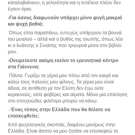
καταλαβαίνουν, η γελοιότητα και η ευτέλεια πλέον δεν 
έχουν όρια. 
-Για όσους διαφωνούν υπάρχει μόνο φυγή μακριά 
και ψυχή βαθιά;
 Όπως είπα παραπάνω, ευτυχώς υπάρχουν τα βουνά 
του μυαλού – αλλά και ο βυθός της σιωπής, όπως λέει 
κι ο Ιωάννης ο Σιναϊτης που τριγυρνά μέσα στο βιβλίο 
μου. 
-Ονειρεύεστε ακόμη εκείνο το ερευνητικό κέντρο 
στα Γιάννενα; 
 Πάντα. Γυρίζω τα χέρια μου πίσω από τον καιρό και 
καλώ τους παλιούς μου φίλους. Τα χέρια μου είναι 
άδεια, σε αντίθεση με τον Ελύτη δεν έχω ούτε 
κεραυνούς, ούτε φοβέρες και αίματα. Μόνο μια επίκληση 
στο στοιχειώδες φιλότιμο μπορώ να κάνω.
 -Ένας τόπος στην Ελλάδα που θα θέλατε να 
επισκεφθείτε;
Από ψυχολογικής σκοπιάς, διαμένω μονίμως στην 
Ελλάδα. Είναι άτοπο να μου ζητάτε να επισκεφτώ το 