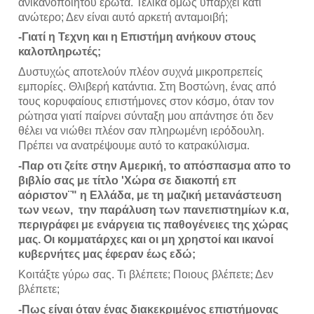
ανικανοποίητου έρωτα. Τελικά όμως υπάρχει κάτι 
ανώτερο; Δεν είναι αυτό αρκετή ανταμοιβή;
-Γιατί η Τεχνη και η Επιστήμη ανήκουν στους 
καλοπληρωτές;
Δυστυχώς αποτελούν πλέον συχνά μικροπρεπείς 
εμπορίες. Θλιβερή κατάντια. Στη Βοστώνη, ένας από 
τους κορυφαίους επιστήμονες στον κόσμο, όταν τον 
ρώτησα γιατί παίρνει σύνταξη μου απάντησε ότι δεν 
θέλει να νιώθει πλέον σαν πληρωμένη ιερόδουλη.  
Πρέπει να ανατρέψουμε αυτό το κατρακύλισμα. 
-Παρ οτι ζείτε στην Αμερική, το απόσπασμα απο το 
βιβλίο σας με τίτλο 'Χώρα σε διακοπή επ 
αόριστον¨" η Ελλάδα, με τη μαζική μετανάστευση 
των νεων,  την παράλυση των πανεπιστημίων κ.α, 
περιγράφει με ενάργεια τις παθογένειες της χώρας 
μας. Οι κομματάρχες και οι μη χρηστοί και ικανοί 
κυβερνήτες μας έφεραν έως εδώ;
Κοιτάξτε γύρω σας. Τι βλέπετε; Ποιους βλέπετε; Δεν 
βλέπετε; 
-Πως είναι όταν ένας διακεκριμένος επιστήμονας 