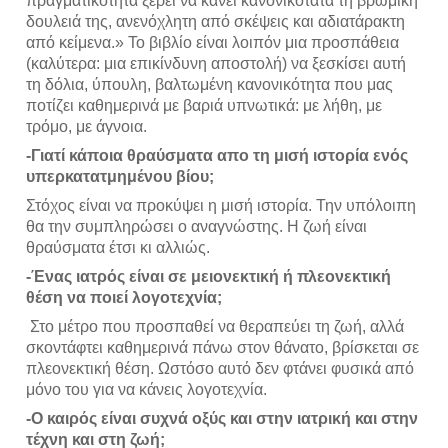
πραγματικότητα ξέρει να κάνει κανονικότατα τη βρώμικη 
δουλειά της, ανενόχλητη από σκέψεις και αδιατάρακτη 
από κείμενα.» Το βιβλίο είναι λοιπόν μια προσπάθεια 
(καλύτερα: μια επικίνδυνη αποστολή) να ξεσκίσει αυτή 
τη δόλια, ύπουλη, βαλτωμένη κανονικότητα που μας 
ποτίζει καθημερινά με βαριά υπνωτικά: με λήθη, με 
τρόμο, με άγνοια.
-Γιατί κάποια θραύσματα απο τη μισή ιστορία ενός 
υπερκατατμημένου βίου;
Στόχος είναι να προκύψει η μισή ιστορία. Την υπόλοιπη 
θα την συμπληρώσει ο αναγνώστης. Η ζωή είναι 
θραύσματα έτσι κι αλλιώς.     
-Ένας ιατρός είναι σε μειονεκτική ή πλεονεκτική 
θέση να ποιεί λογοτεχνία;
 Στο μέτρο που προσπαθεί να θεραπεύει τη ζωή, αλλά 
σκοντάφτει καθημερινά πάνω στον θάνατο, βρίσκεται σε 
πλεονεκτική θέση. Ωστόσο αυτό δεν φτάνει φυσικά από 
μόνο του για να κάνεις λογοτεχνία.   
-Ο καιρός είναι συχνά οξύς και στην ιατρική και στην 
τέχνη και στη ζωή;