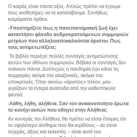
Ο καιρός είναι πάντα οξύς. Απλώς πρέπει να έχουμε 
τους αισθητήρες να το καταλάβουμε. Συνήθως 
κοιμόμαστε όρθιοι.  
-Υποστηρίζετε πως η πανεπιστημιακή ζωή έχει 
καταντήσει φέουδο ανδροκρατούμενων συμμοριών 
μετρίων που αλληλοαποκαλούνται άριστοι. Πως 
τους αντιμετωπίζετε;
 Το βιβλίο περιέχει πολλές συνταγές αντιμετώπισης 
αυτών των άθλιων συμμοριών. Βέβαια οι συνταγές δεν 
πιάνουν πάντα. Δυστυχώς η πανδημία έχει κάνει τις 
συμμορίες ακόμα πιο αλαζονικές, ακόμα πιο 
υποκριτικές. Όταν ακούω «άριστος» πλέον, μου 
γυρίζουν τα έντερα ανάποδα από την καθεστηκυία 
ψευτιά.  
-Λάθη, λήθη, αλήθεια. Σαν τον ανικανοποίητο έρωτα 
το κυνήγι αυτών που οδηγεί στην Αλήθεια;
Αν κυνηγάς την Αλήθεια, θα πρέπει να είσαι έτοιμος ότι 
το υψηλότερο αίσθημα που θα κερδίσεις – αν είσαι 
τυχερός, άξιος και εκλεκτός – είναι αυτό του 