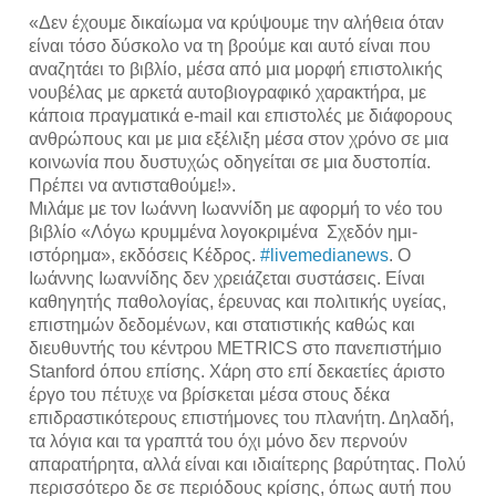
«Δεν έχουμε δικαίωμα να κρύψουμε την αλήθεια όταν 
είναι τόσο δύσκολο να τη βρούμε και αυτό είναι που 
αναζητάει το βιβλίο, μέσα από μια μορφή επιστολικής 
νουβέλας με αρκετά αυτοβιογραφικό χαρακτήρα, με 
κάποια πραγματικά e-mail και επιστολές με διάφορους 
ανθρώπους και με μια εξέλιξη μέσα στον χρόνο σε μια 
κοινωνία που δυστυχώς οδηγείται σε μια δυστοπία. 
Πρέπει να αντισταθούμε!». 
Μιλάμε με τον Ιωάννη Ιωαννίδη με αφορμή το νέο του 
βιβλίο «Λόγω κρυμμένα λογοκριμένα  Σχεδόν ημι-
ιστόρημα», εκδόσεις Κέδρος. 
#livemedianews
. Ο 
Ιωάννης Ιωαννίδης δεν χρειάζεται συστάσεις. Eίναι 
καθηγητής παθολογίας, έρευνας και πολιτικής υγείας, 
επιστημών δεδομένων, και στατιστικής καθώς και 
διευθυντής του κέντρου METRICS στο πανεπιστήμιο 
Stanford όπου επίσης. Χάρη στο επί δεκαετίες άριστο 
έργο του πέτυχε να βρίσκεται μέσα στους δέκα 
επιδραστικότερους επιστήμονες του πλανήτη. Δηλαδή, 
τα λόγια και τα γραπτά του όχι μόνο δεν περνούν 
απαρατήρητα, αλλά είναι και ιδιαίτερης βαρύτητας. Πολύ 
περισσότερο δε σε περιόδους κρίσης, όπως αυτή που 