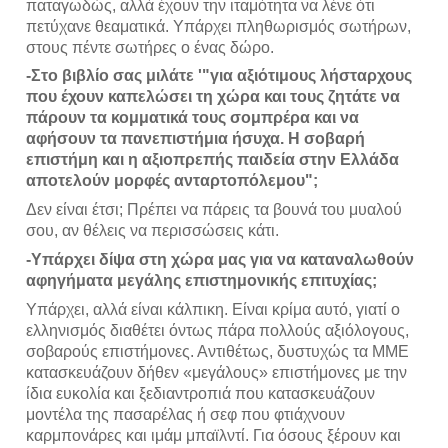
παταγωδώς, αλλά έχουν την ιταμότητα να λένε ότι 
πετύχανε θεαματικά. Υπάρχει πληθωρισμός σωτήρων, 
στους πέντε σωτήρες ο ένας δώρο.
-Στο βιβλίο σας μιλάτε '"για αξιότιμους λήσταρχους 
που έχουν καπελώσει τη χώρα και τους ζητάτε να 
πάρουν τα κομματικά τους σομπρέρα και να 
αφήσουν τα πανεπιστήμια ήσυχα. Η σοβαρή 
επιστήμη και η αξιοπρεπής παιδεία στην Ελλάδα 
αποτελούν μορφές ανταρτοπόλεμου"; 
Δεν είναι έτσι; Πρέπει να πάρεις τα βουνά του μυαλού 
σου, αν θέλεις να περισσώσεις κάτι. 
-Υπάρχει δίψα στη χώρα μας για να καταναλωθούν 
αφηγήματα μεγάλης επιστημονικής επιτυχίας;
Υπάρχει, αλλά είναι κάλπικη. Eίναι κρίμα αυτό, γιατί ο 
ελληνισμός διαθέτει όντως πάρα πολλούς αξιόλογους, 
σοβαρούς επιστήμονες. Αντιθέτως, δυστυχώς τα ΜΜΕ 
κατασκευάζουν δήθεν «μεγάλους» επιστήμονες με την 
ίδια ευκολία και ξεδιαντροπιά που κατασκευάζουν 
μοντέλα της πασαρέλας ή σεφ που φτιάχνουν 
καρμπονάρες και ιμάμ μπαϊλντί. Για όσους ξέρουν και 