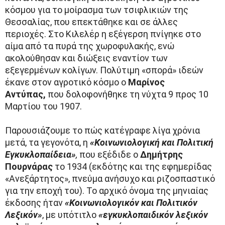
κόσμου για το μοίρασμα των τσιφλικιών της
Θεσσαλίας, που επεκτάθηκε και σε άλλες
περιοχές. Στο Κιλελέρ η εξέγερση πνίγηκε στο
αίμα από τα πυρά της χωροφυλακής, ενώ
ακολούθησαν και διώξεις εναντίον των
εξεγερμένων κολίγων. Πολύτιμη «σπορά» ιδεών
έκανε στον αγροτικό κόσμο ο
Μαρίνος
Αντύπας,
που δολοφονήθηκε τη νύχτα 9 προς 10
Μαρτίου του 1907.
Παρουσιάζουμε το πώς κατέγραφε λίγα χρόνια
μετά, τα γεγονότα, η
«Κοινωνιολογική και Πολιτική
Εγκυκλοπαίδεια»
,
που εξέδιδε ο
Δημήτρης
Πουρνάρας
το 1934 (εκδότης και της εφημερίδας
«Ανεξάρτητος», πνεύμα ανήσυχο και ριζοσπαστικό
για την εποχή του). Το αρχικό όνομα της μηνιαίας
έκδοσης ήταν
«Κοινωνιολογικόν και Πολιτικόν
Λεξικόν»
, με υπότιτλο
«εγκυκλοπαιδικόν λεξικόν