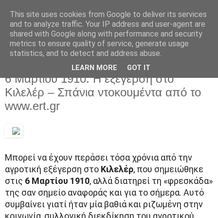
This site uses cookies from Google to deliver its services
and to analyze traffic. Your IP address and user-agent are
shared with Google along with performance and security
metrics to ensure quality of service, generate usage
statistics, and to detect and address abuse.
LEARN MORE
GOT IT
Παρασκευή 6 Μαρτίου 2020
6 Μαρτίου 1910: Η εξέγερση στο
Κιλελέρ – Σπάνια ντοκουμέντα από το
www.ert.gr
Μπορεί να έχουν περάσει τόσα χρόνια από την
αγροτική εξέγερση στο
Κιλελέρ
, που σημειώθηκε
στις
6 Μαρτίου 1910
, αλλά διατηρεί τη «φρεσκάδα»
της σαν σημείο αναφοράς και για το σήμερα. Αυτό
συμβαίνει γιατί ήταν μία βαθιά και ριζωμένη στην
κοινωνία, συλλογική διεκδίκηση του αγροτικού