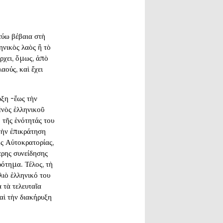
εύω βέβαια στὴ
ηνικὸς λαὸς ἢ τὸ
ρχει, ὅμως, ἀπὸ
αούς, καὶ ἔχει
ρξη -ἕως τὴν
ἑνὸς ἑλληνικοῦ
 τῆς ἑνότητάς του
τὴν ἐπικράτηση
ῆς Αὐτοκρατορίας,
ερης συνείδησης
ρότημα. Τέλος, τὴ
λιὸ ἑλληνικό του
 τὰ τελευταῖα
αὶ τὴν διακήρυξη