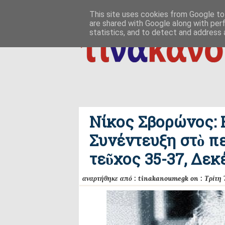
ΑΡΧΙΚΗ
ΠΟΙΟΣ ΤΙ ΠΟΥ
ΠΡΟΣ ΤΟ ΔΕΙΝ
This site uses cookies from Google to 
are shared with Google along with per
δημιουργία / εδαφικές, ανθρωπολογικές ρ
ΕΠΙΚΟΙΝΩΝΙΑ
statistics, and to detect and address 
Νίκος Σβορώνος: 
Συνέντευξη στὸ π
τεῦχος 35-37, Δεκ
αναρτήθηκε από :
tinakanoumegk
on :
Τρίτη 