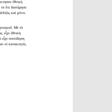
όκτησαν ἐθνικὴ
τὸ ὅτι διατήρησε
η ἁπλῶς καὶ μόνο
ληνισμοῦ. Μὲ τὸ
, εἶχε ἐθνικὴ
ὶ εἶχε συνείδηση
αν οἱ κατακτητές