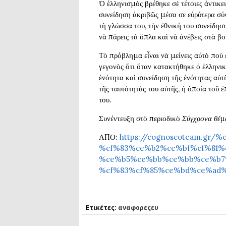
Ὁ ἑλληνισμὸς βρέθηκε σὲ τέτοιες ἀντικε
ν
συνείδηση ἀκριβῶς μέσα σε εὐρύτερα σύ
ι
τὴ γλώσσα του, τὴν ἐθνική του συνείδη
κ
νὰ πάρεις τὰ ὅπλα καὶ νὰ ἀνέβεις στὰ β
ή
σ
Τὸ πρόβλημα εἶναι νὰ μείνεις αὐτὸ ποὺ 
υ
γεγονὸς ὅτι ὅταν κατακτήθηκε ὁ ἑλληνικ
ν
ἑνότητα καὶ συνείδηση τῆς ἑνότητας αὐτ
έ
τῆς ταυτότητάς του αὐτῆς, ἡ ὁποία τοῦ 
χ
του.
ε
Συνέντευξη στὸ περιοδικὸ
Σύγχρονα θέμ
ι
α
ΑΠΟ:
https://cognoscoteam.gr
%cf%83%ce%b2%ce%bf%cf%81%
%ce%b5%ce%bb%ce%bb%ce%b7
%cf%83%cf%85%ce%bd%ce%ad
Ετικέτες:
αναφορεςευ