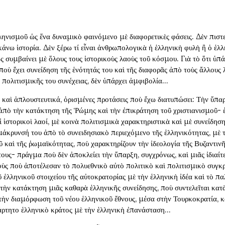
ληνισμοῦ ὡς ἕνα δυναμικὸ φαινόμενο μὲ διαφορετικὲς φάσεις. Δὲν πιστ
κάνω ἱστορία. Δὲν ξέρω τί εἶναι ἀνθρωπολογικὰ ἡ ἑλληνικὴ φυλὴ ἢ ὁ ἑλλ
ς συμβαίνει μὲ ὅλους τους ἱστορικοὺς λαοὺς τοῦ κόσμου. Γιὰ τὸ ὅτι ὑπά
ποὺ ἔχει συνείδηση τῆς ἑνότητάς του καὶ τῆς διαφορᾶς ἀπὸ τοὺς ἄλλους λ
ς πολιτισμικῆς του συνέχειας, δὲν ὑπάρχει ἀμφιβολία…
αὶ ἁπλουστευτικά, ὁρισμένες προτάσεις ποὺ ἔχω διατυπώσει: Τὴν ὕπα
 ἀπὸ τὴν κατάκτηση τῆς Ῥώμης καὶ τὴν ἐπικράτηση τοῦ χριστιανισμοῦ- 
ἱ ἱστορικοὶ λαοί, μὲ κοινὰ πολιτισμικὰ χαρακτηριστικὰ καὶ μὲ συνείδηση
ομάκρυνσή του ἀπὸ τὸ συνειδησιακὸ περιεχόμενο τῆς ἑλληνικότητας, μὲ 
ῦ καὶ τῆς ῥωμαϊκότητας, ποὺ χαρακτηρίζουν τὴν ἰδεολογία τῆς Βυζαντιν
τους- πράγμα ποὺ δὲν ἀποκλείει τὴν ὕπαρξη, συγχρόνως, καὶ μιᾶς ἰδιαίτ
τοὺς ποὺ ἀποτέλεσαν τὸ πολυεθνικὸ αὐτὸ πολιτικὸ καὶ πολιτισμικὸ συγκ
ἑλληνικοῦ στοιχείου τῆς αὐτοκρατορίας μὲ τὴν ἑλληνικὴ ἰδέα καὶ τὸ πα
 τὴν κατάκτηση μιᾶς καθαρὰ ἑλληνικῆς συνείδησης, ποὺ συντελεῖται κατὰ
 τὴν διαμόρφωση τοῦ νέου ἑλληνικοῦ ἔθνους, μέσα στὴν Τουρκοκρατία, κ
άρτητο ἑλληνικὸ κράτος μὲ τὴν ἑλληνικὴ ἐπανάσταση…