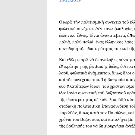
16/12/2
019
o
n
Ν
ί
Θεωρῶ τὴν πολιτισμικὴ συνέχεια τοῦ ἑλ
κ
φυλετικὴ συνέχεια. Δὲν κάνω ζωολογία, 
ο
ἑλληνικὸ ἔθνος. Εἶναι ἀνακατεμένα, ὅπω
ς
παλιά, πολὺ παλιά, ἕνας ἑλληνικὸς λαὸς 
Σ
συνείδηση τῆς ἰδιαιτερότητάς του καὶ τῆ
β
Καὶ ἐδῶ μπορῶ νὰ ἐπαναλάβω, σύντομα κ
ο
ἐπικράτηση τῆς ῥωμαϊκῆς ἰδέας, ὕστερα
ρ
λαοῦ, φυλετικὰ ἀνάμεικτου, ὅπως ὅλοι ο
ώ
καὶ τῆς συνέχειάς του. Τὴ βαθμιαία ἀπ
ν
δυὸ πλατύτερων ἰδεῶν, τοῦ χριστιανισμο
ο
ἰδεολογία συνεκτικὴ τοῦ βυζαντινοῦ κρά
ς
τῆς ἰδιαιτερότητας σὲ κάθε λαό, ἀπὸ αὐ
:
σταδιακὴ πολιτισμικὴ ἐπανασυνδέση τοῦ 
Η
παρελθόν, ὅπως κατὰ τὸν 11ο αἰώνα, καὶ
ε
χρόνια του Βυζαντιου, καὶ καταλήγει μὲ
λ
τῆς βούλησής του νὰ δημιουργήσει ἀνεξ
λ
η