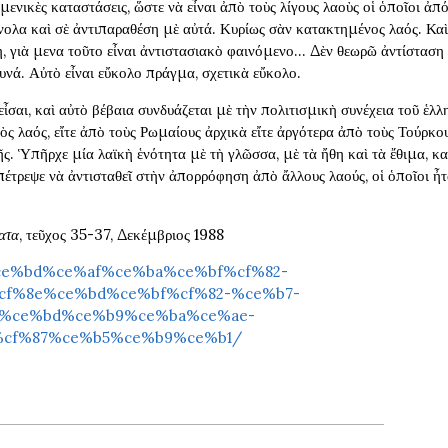
ιμενικὲς καταστάσεις, ὥστε νὰ εἶναι ἀπὸ τοὺς λίγους λαοὺς οἱ ὁποῖοι ἀπ
νολα καὶ σὲ ἀντιπαραθέση μὲ αὐτά. Κυρίως σὰν κατακτημένος λαός. Καὶ 
ση, γιὰ μενα τοῦτο εἶναι ἀντιστασιακὸ φαινόμενο… Δὲν θεωρῶ ἀντίστασ
ουνά. Αὐτὸ εἶναι εὔκολο πράγμα, σχετικὰ εὔκολο.
εἶσαι, καὶ αὐτὸ βέβαια συνδυάζεται μὲ τὴν πολιτισμικὴ συνέχεια τοῦ ἑλ
ὸς λαός, εἴτε ἀπὸ τοὺς Ρωμαίους ἀρχικὰ εἴτε ἀργότερα ἀπὸ τοὺς Τούρκους
ῆς. Ὑπῆρχε μία λαϊκὴ ἑνότητα μὲ τὴ γλῶσσα, μὲ τὰ ἤθη καὶ τὰ ἔθιμα, κα
ἐπέτρεψε νὰ ἀντισταθεῖ στὴν ἀπορρόφηση ἀπὸ ἄλλους λαούς, οἱ ὁποῖοι ἦτ
ατα
, τεῦχος 35-37, Δεκέμβριος 1988
/%ce%bd%ce%af%ce%ba%ce%bf%cf%82-
cf%8e%ce%bd%ce%bf%cf%82-%ce%b7-
%ce%bd%ce%b9%ce%ba%ce%ae-
%cf%87%ce%b5%ce%b9%ce%b1/