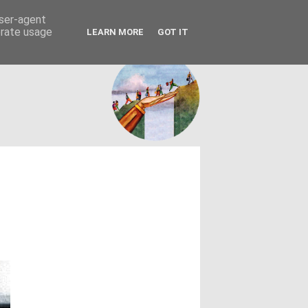
FACEBOOK
ΤΑΥΤΟΤΗΤΑ
user-agent
erate usage
LEARN MORE
GOT IT
εων θεσμών - κοινωνίας