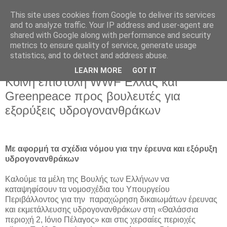
This site uses cookies from Google to deliver its services
and to analyze traffic. Your IP address and user-agent are
shared with Google along with performance and security
metrics to ensure quality of service, generate usage
statistics, and to detect and address abuse.
LEARN MORE
GOT IT
Παρασκευή 9 Μαρτίου 2018
Κοινή επιστολή WWF Ελλάς και
Greenpeace προς βουλευτές για
εξορύξεις υδρογονανθράκων
Με αφορμή τα σχέδια νόμου για την έρευνα και εξόρυξη
υδρογονανθράκων
Καλούμε τα μέλη της Βουλής των Ελλήνων να
καταψηφίσουν τα νομοσχέδια του Υπουργείου
Περιβάλλοντος για την παραχώρηση δικαιωμάτων έρευνας
και εκμετάλλευσης υδρογονανθράκων στη «Θαλάσσια
περιοχή 2, Ιόνιο Πέλαγος» και στις χερσαίες περιοχές