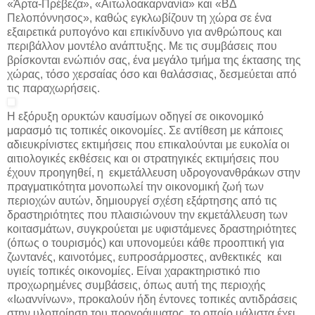
«Άρτα-Πρέβεζα», «Αιτωλοακαρνανία» και «ΒΔ
Πελοπόννησος», καθώς εγκλωβίζουν τη χώρα σε ένα
εξαιρετικά ρυπογόνο και επικίνδυνο για ανθρώπους και
περιβάλλον μοντέλο ανάπτυξης. Με τις συμβάσεις που
βρίσκονται ενώπιόν σας, ένα μεγάλο τμήμα της έκτασης της
χώρας, τόσο χερσαίας όσο και θαλάσσιας, δεσμεύεται από
τις παραχωρήσεις.
Η εξόρυξη ορυκτών καυσίμων οδηγεί σε οικονομικό
μαρασμό τις τοπικές οικονομίες. Σε αντίθεση με κάποιες
αδιευκρίνιστες εκτιμήσεις που επικαλούνται με ευκολία οι
αιτιολογικές εκθέσεις και οι στρατηγικές εκτιμήσεις που
έχουν προηγηθεί, η εκμετάλλευση υδρογονανθράκων στην
πραγματικότητα μονοπωλεί την οικονομική ζωή των
περιοχών αυτών, δημιουργεί σχέση εξάρτησης από τις
δραστηριότητες που πλαισιώνουν την εκμετάλλευση των
κοιτασμάτων, συγκρούεται με υφιστάμενες δραστηριότητες
(όπως ο τουρισμός) και υπονομεύει κάθε προοπτική για
ζωντανές, καινοτόμες, ευπροσάρμοστες, ανθεκτικές και
υγιείς τοπικές οικονομίες. Είναι χαρακτηριστικό πιο
προχωρημένες συμβάσεις, όπως αυτή της περιοχής
«Ιωαννίνων», προκαλούν ήδη έντονες τοπικές αντιδράσεις
στην υλοποίηση του προγράμματος, το οποίο μάλιστα έχει