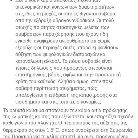
Δεν δίνουν καμία απολύτως εικόνα των
οικονομικών και κοινωνικών δραστηριοτήτων
στις ίδιες περιοχές, οι οποίες θίγονται σοβαρά
από την εξόρυξη υδρογονανθράκων. Οι πολύ
φτωχής ποιότητας στρατηγικές μελέτες των
συμβάσεων παραχώρησης που έχουν ήδη
εγκριθεί αναφέρουν ανερυθρίαστα ότι χωρίς
εξορύξεις οι περιοχές αυτές μπορεί εμφανίσουν
αύξηση των ψυχολογικών διαταραχών και
κατανάλωση αλκοόλ. Το πόσο σοβαρές είναι
τέτοιες δηλώσεις που προφανώς στερούνται
επιστημονικής βάσης αφήνεται στην προσωπική
κρίση του καθενός. Αλήθεια όμως, στην πολύ
σοβαρή περίπτωση ατυχήματος, πώς
υπολογίζεται η επίδραση της καταστροφής στα
εισοδήματα και στις τοπικές οικονομίες;
Τα ορυκτά καύσιμα αποτελούν την κύρια αιτία πρόκλησης
της κλιματικής κρίσης που εξελίσσεται και επηρεάζει σχεδόν
κάθε γωνιά του πλανήτη. Ο περιορισμός της αύξησης της
o
θερμοκρασίας στον 1,5
C, όπως αναφέρεται στη Συμφωνία
του Παρισιού για το κλίμα απαιτεί μία άνευ προηγουμένου