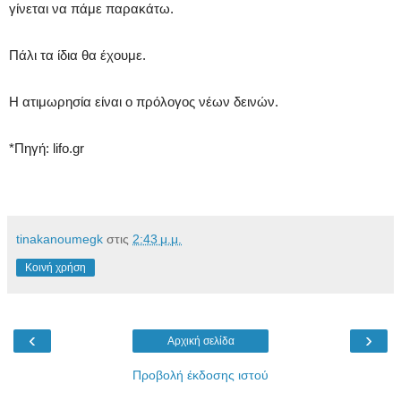
γίνεται να πάμε παρακάτω.
Πάλι τα ίδια θα έχουμε.
Η ατιμωρησία είναι ο πρόλογος νέων δεινών.
*Πηγή: lifo.gr
tinakanoumegk
στις
2:43 μ.μ.
Κοινή χρήση
‹
›
Αρχική σελίδα
Προβολή έκδοσης ιστού