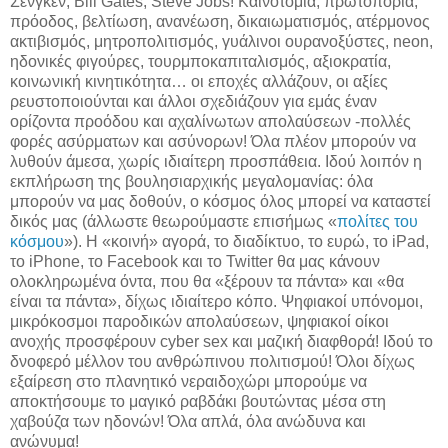
Σένγκεν, Bill Gates, Steve Jobs! Καινοτομία, πρωτοπορία,
πρόοδος, βελτίωση, ανανέωση, δικαιωματισμός, ατέρμονος
ακτιβισμός, μητροπολιτισμός, γυάλινοι ουρανοξύστες, neon,
ηδονικές φιγούρες, τουρμποκαπιταλισμός, αξιοκρατία,
κοινωνική κινητικότητα… οι εποχές αλλάζουν, οι αξίες
ρευστοποιούνται και άλλοι σχεδιάζουν για εμάς έναν
ορίζοντα προόδου και αχαλίνωτων απολαύσεων -πολλές
φορές ασύρματων και ασύνορων! Όλα πλέον μπορούν να
λυθούν άμεσα, χωρίς ιδιαίτερη προσπάθεια. Ιδού λοιπόν η
εκπλήρωση της βουλησιαρχικής μεγαλομανίας: όλα
μπορούν να μας δοθούν, ο κόσμος όλος μπορεί να καταστεί
δικός μας (άλλωστε θεωρούμαστε επισήμως «
πολίτες του
κόσμου
»). Η «κοινή» αγορά, το διαδίκτυο, το ευρώ, το iPad,
το iPhone, το Facebook και το Twitter θα μας κάνουν
ολοκληρωμένα όντα, που θα «ξέρουν τα πάντα» και «θα
είναι τα πάντα», δίχως ιδιαίτερο κόπο. Ψηφιακοί υπόνομοι,
μικρόκοσμοι παροδικών απολαύσεων, ψηφιακοί οίκοι
ανοχής προσφέρουν cyber sex και μαζική διαφθορά! Ιδού το
δνοφερό μέλλον του ανθρώπινου πολιτισμού! Όλοι δίχως
εξαίρεση στο πλανητικό νεραιδοχώρι μπορούμε να
αποκτήσουμε το μαγικό ραβδάκι βουτώντας μέσα στη
χαβούζα των ηδονών! Όλα απλά, όλα ανώδυνα και
ανώνυμα!