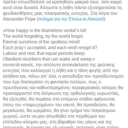
πρέπει οπωσδήποτε να κρατηθούν μακριά τους· όσο καιρό
αυτό είναι δυνατό. Άλλωστε η λήθη πάντα εξυπηρετούσε τις
ψευδαισθήσεις μιας πλασματικής ευτυχίας. Στα λόγια του
Alexander Pope (
ποίημα για την Eloisa to Abelard
):
«How happy is the blameless vestal’s lot!
The world forgetting, by the world forgot.
Eternal sunshine of the spotless mind!
Each pray’r accepted, and each wish resign’d?
Labour and rest, that equal periods keep;
Obedient slumbers that can wake and weep;»
συναντά κανείς, την απόλυτη αντανάκλαση της ψεύτικης
ευτυχίας που καλλιεργεί η λήθη και η τάση φυγής από την
αλήθεια και, πάνω απ’ όλα, η αισιοδοξία του προοδευτισμού
που έχει διαπεράσει τη φαντασία πολλών, πως ο
πρωτόγονος και καθυστερημένος περιφερειακός κόσμος θα
προσαρμοστεί στη διόγκωση της ορθολογικής ευρωστίας,
θα εξελιχθεί, θα περάσει στο επόμενο στάδιο αφήνοντας
πίσω τον «παρωχημένο» του εαυτό, θα προοδεύσει, θα
μεγαλώσει, θα ωριμάσει, θα γίνει τμήμα του παγκόσμιου
χωριού, ώστε να μην απωθηθεί στο περιθώριο του
επίπεδου κόσμου μας, στο βάραθρο του χάους και της
λησμονιάς. Η έννοια της εξωτερικής πολιτικής είναι πλέον