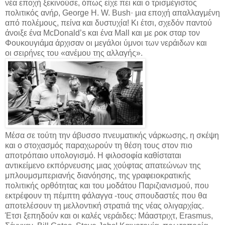
νέα εποχή ξεκινούσε, όπως είχε πει και ο τρισμέγιστος
πολιτικός ανήρ, George H. W. Bush· μια εποχή απαλλαγμένη
από πολέμους, πείνα και δυστυχία! Κι έτσι, σχεδόν παντού
άνοιξε ένα McDonald’s και ένα Mall και με ροκ σταρ τον
Φουκουγιάμα άρχισαν οι μεγάλοι ύμνοι των νεράιδων και
οι σειρήνες του «ανέμου της αλλαγής».
Μέσα σε τούτη την άβυσσο πνευματικής νάρκωσης, η σκέψη
και ο στοχασμός παραχωρούν τη θέση τους στον πιο
αποτρόπαιο υπολογισμό. Η φιλοσοφία καθίσταται
αντικείμενο εκπόρνευσης μιας χούφτας απατεώνων της
μπλουμσμπεριανής διανόησης, της γραφειοκρατικής
πολιτικής ορθότητας και του μοδάτου Παριζιανισμού, που
εκτρέφουν τη πέμπτη φάλαγγα -τους σπουδαστές που θα
αποτελέσουν τη μελλοντική στρατιά της νέας ολιγαρχίας.
Έτσι ξεπηδούν και οι καλές νεράιδες: Μάαστριχτ, Erasmus,