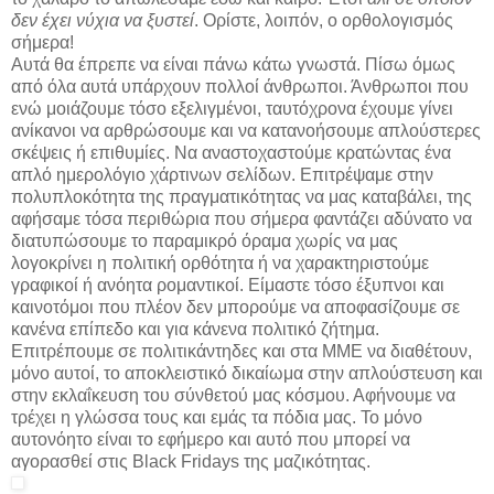
δεν έχει νύχια να ξυστεί
. Ορίστε, λοιπόν, ο ορθολογισμός
σήμερα!
Αυτά θα έπρεπε να είναι πάνω κάτω γνωστά. Πίσω όμως
από όλα αυτά υπάρχουν πολλοί άνθρωποι. Άνθρωποι που
ενώ μοιάζουμε τόσο εξελιγμένοι, ταυτόχρονα έχουμε γίνει
ανίκανοι να αρθρώσουμε και να κατανοήσουμε απλούστερες
σκέψεις ή επιθυμίες. Να αναστοχαστούμε κρατώντας ένα
απλό ημερολόγιο χάρτινων σελίδων. Επιτρέψαμε στην
πολυπλοκότητα της πραγματικότητας να μας καταβάλει, της
αφήσαμε τόσα περιθώρια που σήμερα φαντάζει αδύνατο να
διατυπώσουμε το παραμικρό όραμα χωρίς να μας
λογοκρίνει η πολιτική ορθότητα ή να χαρακτηριστούμε
γραφικοί ή ανόητα ρομαντικοί. Είμαστε τόσο έξυπνοι και
καινοτόμοι που πλέον δεν μπορούμε να αποφασίζουμε σε
κανένα επίπεδο και για κάνενα πολιτικό ζήτημα.
Επιτρέπουμε σε πολιτικάντηδες και στα ΜΜΕ να διαθέτουν,
μόνο αυτοί, το αποκλειστικό δικαίωμα στην απλούστευση και
στην εκλαΐκευση του σύνθετού μας κόσμου. Αφήνουμε να
τρέχει η γλώσσα τους και εμάς τα πόδια μας. Το μόνο
αυτονόητο είναι το εφήμερο και αυτό που μπορεί να
αγορασθεί στις Black Fridays της μαζικότητας.