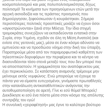
κοσμοπολιτισμού και μιας πολυπολιτισμικότητας δίχως
πολιτισμό! Τα κινήματα των προηγούμενων ετών μετά την
αρχική αισιοδοξία και τις τεράστιες προσμονές που
δημιούργησαν, ξεφούσκωσαν ή κουράστηκαν. Σήμερα
περισσότερες πολιτικές προοπτικές μοιάζει να έχουν όσοι
«αγκιστρώνονται» ξανά στην Μόσχα. Την ίδια στιγμή
τρομοκράτες συνεχίζουν να εκπαιδεύονται εντατικά στην
Συρία, στην Υεμένη, σχεδόν σε όλη τη Μέση Ανατολή (και
ενίοτε στις γειτονιές μας), μέσα σε έναν κόσμο αδύνατο να
εμπνεύσει και να προσδώσει νόημα στην δική του ύπαρξη.
Παρατηρούμε μέσα από τον παραμορφωτικό καθρέπτη των
τηλεοπτικών δορυφόρων την περιφέρεια και το κέντρο να
διασυνδέονται τόσο στενά μεταξύ τους που δεν μπορεί πια
να αποσπαστούν. Η γραμμικότητα του αναπόφευκτου μας
έχει περικυκλώσει. Σε κατάσταση αναμονής τρέμουμε μην
μείνουμε
εκτός νυμφώνος
. Ενώ μπορούμε να έχουμε τα
πάντα για να είμαστε ευτυχισμένοι, γινόμαστε πρωταθλητές
στην κατανάλωση αντικαταθλιπτικών ανάγοντας την
αυτοθυματοποίηση σε αρετή. Γίνε κι εσύ θύμα! Μπορείς!
Διεκδίκησε κι εσύ ένα πόστο μέσα στον κόσμο της απόλυτης
συντριβής του εγώ!
Η συνολική «χειραφέτησή» μας έγινε το καλύτερο βούτυρο