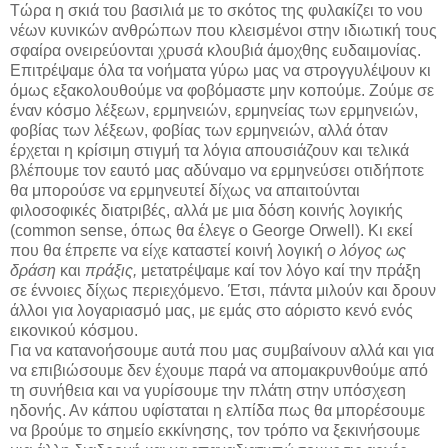
Τώρα η σκιά του βασιλιά με το σκότος της φυλακίζει το νου
νέων κυνικών ανθρώπων που κλεισμένοι στην ιδιωτική τους
σφαίρα ονειρεύονται χρυσά κλουβιά άμοχθης ευδαιμονίας.
Επιτρέψαμε όλα τα νοήματα γύρω μας να στρογγυλέψουν κι
όμως εξακολουθούμε να φοβόμαστε μην κοπούμε. Ζούμε σε
έναν κόσμο λέξεων, ερμηνειών, ερμηνείας των ερμηνειών,
φοβίας των λέξεων, φοβίας των ερμηνειών, αλλά όταν
έρχεται η κρίσιμη στιγμή τα λόγια απουσιάζουν και τελικά
βλέπουμε τον εαυτό μας αδύναμο να ερμηνεύσει οτιδήποτε
θα μπορούσε να ερμηνευτεί δίχως να απαιτούνται
φιλοσοφικές διατριβές, αλλά με μια δόση κοινής λογικής
(common sense, όπως θα έλεγε ο George Orwell). Κι εκεί
που θα έπρεπε να είχε καταστεί κοινή λογική
ο λόγος ως
δράση
και
πράξις,
μετατρέψαμε καί τον λόγο καί την πράξη
σε έννοιες δίχως περιεχόμενο. Έτσι, πάντα μιλούν και δρουν
άλλοι για λογαριασμό μας, με εμάς στο αόριστο κενό ενός
εικονικού κόσμου.
Για να κατανοήσουμε αυτά που μας συμβαίνουν αλλά και για
να επιβιώσουμε δεν έχουμε παρά να απομακρυνθούμε από
τη συνήθεια και να γυρίσουμε την πλάτη στην υπόσχεση
ηδονής. Αν κάπου υφίσταται η ελπίδα πως θα μπορέσουμε
να βρούμε το σημείο εκκίνησης, τον τρόπο να ξεκινήσουμε