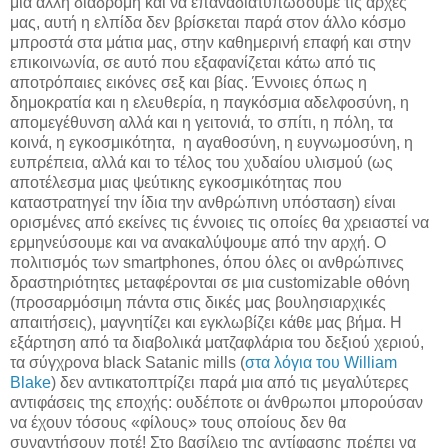
μια άλλη διαδρομή και να επαναδιατυπώσουμε τις αρχές
μας, αυτή η ελπίδα δεν βρίσκεται παρά στον άλλο κόσμο
μπροστά στα μάτια μας, στην καθημερινή επαφή και στην
επικοινωνία, σε αυτό που εξαφανίζεται κάτω από τις
αποτρόπαιες εικόνες σεξ και βίας. Έννοιες όπως η
δημοκρατία και η ελευθερία, η παγκόσμια αδελφοσύνη, η
απομεγέθυνση αλλά και η γειτονιά, το σπίτι, η πόλη, τα
κοινά, η εγκοσμικότητα, η αγαθοσύνη, η ευγνωμοσύνη, η
ευπρέπεια, αλλά και το τέλος του χυδαίου υλισμού (ως
αποτέλεσμα μιας ψεύτικης εγκοσμικότητας που
καταστρατηγεί την ίδια την ανθρώπινη υπόσταση) είναι
ορισμένες από εκείνες τις έννοιες τις οποίες θα χρειαστεί να
ερμηνεύσουμε και να ανακαλύψουμε από την αρχή. Ο
πολιτισμός των smartphones, όπου όλες οι ανθρώπινες
δραστηριότητες μεταφέρονται σε μια customizable οθόνη
(προσαρμόσιμη πάντα στις δικές μας βουλησιαρχικές
απαιτήσεις), μαγνητίζει και εγκλωβίζει κάθε μας βήμα. Η
εξάρτηση από τα διαβολικά ματζαφλάρια του δεξιού χεριού,
τα σύγχρονα black Satanic mills (
στα λόγια του William
Blake
) δεν αντικατοπτρίζει παρά μια από τις μεγαλύτερες
αντιφάσεις της εποχής: ουδέποτε οι άνθρωποι μπορούσαν
να έχουν τόσους «φίλους» τους οποίους δεν θα
συναντήσουν ποτέ! Στο βασίλειο της αντίφασης πρέπει να