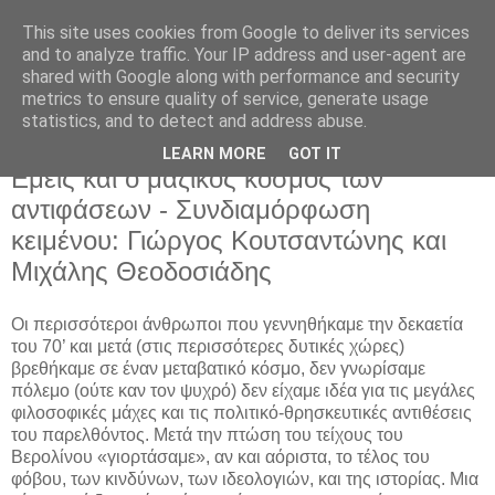
This site uses cookies from Google to deliver its services
and to analyze traffic. Your IP address and user-agent are
shared with Google along with performance and security
metrics to ensure quality of service, generate usage
statistics, and to detect and address abuse.
LEARN MORE
GOT IT
Σάββατο 25 Νοεμβρίου 2017
Εμείς και ο μαζικός κόσμος των
αντιφάσεων - Συνδιαμόρφωση
κειμένου: Γιώργος Κουτσαντώνης και
Μιχάλης Θεοδοσιάδης
Οι περισσότεροι άνθρωποι που γεννηθήκαμε την δεκαετία
του 70’ και μετά (στις περισσότερες δυτικές χώρες)
βρεθήκαμε σε έναν μεταβατικό κόσμο, δεν γνωρίσαμε
πόλεμο (ούτε καν τον ψυχρό) δεν είχαμε ιδέα για τις μεγάλες
φιλοσοφικές μάχες και τις πολιτικό-θρησκευτικές αντιθέσεις
του παρελθόντος. Μετά την πτώση του τείχους του
Βερολίνου «γιορτάσαμε», αν και αόριστα, το τέλος του
φόβου, των κινδύνων, των ιδεολογιών, και της ιστορίας. Μια