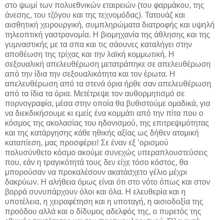
στο ψωμί των πολυεθνικών εταιρειών (του φαρμάκου, της
άνεσης, του τζόγου και της τεχνομόδας). Τατουάζ και
αισθητική χειρουργική, συμπληρώματα διατροφής και υψηλή
τηλεοπτική γαστρονομία. Η βιομηχανία της άθλησης και της
γυμναστικής με τα σπα και τις σάουνες καταλήγει στην
αποθέωση της τρίχας και την λαϊκή κομμωτική. Η
σεξουαλική απελευθέρωση μετατράπηκε σε απελευθέρωση
από την ίδια την σεξουαλικότητα και τον έρωτα. Η
απελευθέρωση από τα στενά όρια ήρθε σαν απελευθέρωση
από τα ίδια τα όρια. Μετέτρεψε τον αυθορμητισμό σε
πορνογραφία, μέσα στην οποία θα βυθιστούμε ομαδικά, για
να διεκδικήσουμε κι εμείς ένα κομμάτι από την πίτα που ο
κόσμος της ακολασίας του ηδονισμού, της επιτρεψιμότητας
και της κατάργησης κάθε ηθικής αξίας ως δήθεν ατομική
καταπίεση, μας προσφέρει! Σε έναν εξ ’ορισμού
πολυσύνθετο κόσμο ακούμε συνεχώς υπεραπλουστεύσεις
που, εάν η τραγικότητά τους δεν είχε τόσο κόστος, θα
μπορούσαν να προκαλέσουν ακατάσχετο γέλιο μέχρι
δακρύων. Η αλήθεια όμως είναι ότι στο νότο όπως και στον
βορρά συνυπάρχουν όλοι και όλα. Η ελευθερία και η
υποτέλεια, η χειραφέτηση και η υποταγή, η αισιοδοξία της
προόδου αλλά και ο δίδυμος αδελφός της, ο πυρετός της