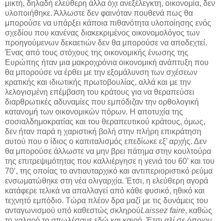
μικτή, δηλαδή ελεύθερη άλλα όχι ανεξέλεγκτη, οικονομία, δεν
υλοποιήθηκε. Άλλωστε δεν φαινόταν πουθενά πως θα
μπορούσε να υπάρξει κάποια πιθανότητα υλοποίησης ενός
σχεδίου που κανένας διακεκριμένος οικονομολόγος των
προηγούμενων δεκαετιών δεν θα μπορούσε να αποδεχτεί.
Ένας από τους στόχους της οικονομικής ένωσης της
Ευρώπης ήταν μια μακροχρόνια οικονομική ανάπτυξη που
θα μπορούσε να έρθει με την εξομάλυνση των σχέσεων
κρατικής και ιδιωτικής πρωτοβουλίας, αλλά και με την
λελογισμένη επέμβαση του κράτους για να θεραπεύσει
διαρθρωτικές αδυναμίες που εμπόδιζαν την ορθολογική
κατανομή των οικονομικών πόρων. Η αποτυχία της
σοσιαλδημοκρατίας και του θεραπευτικού κράτους, όμως,
δεν ήταν παρά η χαριστική βολή στην πλήρη επικράτηση
αυτού που ο ίδιος ο καπιταλισμός επεδίωκε εξ’ αρχής. Δεν
θα μπορούσε άλλωστε να μην βρει πάτημα στην κουλτούρα
της επιτρεψιμότητας που καλλιέργησε η γενιά του 60’ και του
70’, της οποίας το αντιαυταρχικό και αντιπεριοριστικό ρεύμα
ενσωματώθηκε στη νέα ολιγαρχία. Έτσι, η ελεύθερη αγορά
κατάφερε τελικά να απαλλαγεί από κάθε φυσικό, ηθικό και
τεχνητό εμπόδιο. Τώρα πλέον δρα μαζί με τις δυνάμεις του
ανταγωνισμού υπό καθεστώς σκληρού
Laissez faire
, καθώς
το χαλαρό το απωλέσαμε εδώ και καιρό. Έτσι
αλί σε όποιον