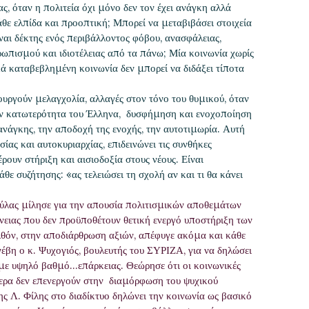
, όταν η πολιτεία όχι μόνο δεν τον έχει ανάγκη αλλά
κάθε ελπίδα και προοπτική; Μπορεί να μεταβιβάσει στοιχεία
ίναι δέκτης ενός περιβάλλοντος φόβου, ανασφάλειας,
ρωπισμού και ιδιοτέλειας από τα πάνω; Μία κοινωνία χωρίς
κά καταβεβλημένη κοινωνία δεν μπορεί να διδάξει τίποτα
ούν μελαγχολία, αλλαγές στον τόνο του θυμικού, όταν
ην κατωτερότητα του Έλληνα, δυσφήμηση και ενοχοποίηση
 ανάγκης, την αποδοχή της ενοχής, την αυτοτιμωρία. Αυτή
ας και αυτοκυριαρχίας, επιδεινώνει τις συνθήκες
ρουν στήριξη και αισιοδοξία στους νέους. Είναι
θε συζήτησης: «ας τελειώσει τη σχολή αν και τι θα κάνει
ύλας μίλησε για την απουσία πολιτισμικών αποθεμάτων
ένειας που δεν προϋποθέτουν θετική ενεργό υποστήριξη των
λθόν, στην αποδιάρθρωση αξιών, απέφυγε ακόμα και κάθε
έβη ο κ. Ψυχογιός, βουλευτής του ΣΥΡΙΖΑ, για να δηλώσει
ει με υψηλό βαθμό…επάρκειας. Θεώρησε ότι οι κοινωνικές
ήμερα δεν επενεργούν στην διαμόρφωση του ψυχικού
ς Λ. Φίλης στο διαδίκτυο δηλώνει την κοινωνία ως βασικό