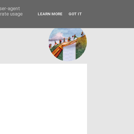
FACEBOOK
ΤΑΥΤΟΤΗΤΑ
user-agent
erate usage
LEARN MORE
GOT IT
εων θεσμών - κοινωνίας