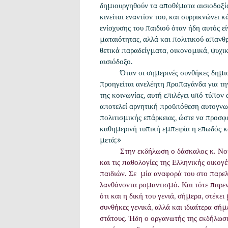
δημιουργηθούν τα αποθέματα αισιοδοξίας
κινείται εναντίον του, και συρρικνώνει 
ενίσχυσης του παιδιού όταν ήδη αυτός ε
ματαιότητας, αλλά και πολιτικού απανθ
θετικά παραδείγματα, οικονομικά, ψυχι
αισιόδοξο.
Όταν οι σημερινές συνθήκες δημιουργ
προηγείται ανελέητη προπαγάνδα για τ
της κοινωνίας, αυτή επιλέγει υπό τύπον
αποτελεί αρνητική προϋπόθεση αυτογνωσί
πολιτισμικής επάρκειας, ώστε να προσφέ
καθημερινή τυπική εμπειρία η επωδός κά
μετά;»
Στην εκδήλωση ο δάσκαλος κ. Νο
και τις παθολογίες της Ελληνικής οικογ
παιδιών. Σε μία αναφορά του στο παρε
λανθάνοντα ρομαντισμό. Και τότε παρεν
ότι και η δική του γενιά, σήμερα, στέκ
συνθήκες γενικά, αλλά και ιδιαίτερα σ
στάτους. Ήδη ο οργανωτής της εκδήλωση