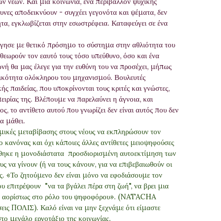
 νέων. Και μία κοινωνία, ένα περιβάλλον ψυχικής
υνες αποδεικνύουν - συγχέει γεγονότα και ψέματα, δεν
τα, εγκλωβίζεται στην εσωστρέφεια. Καταφεύγει σε ένα
σε με θετικό πρόσημο το σύστημα στην αθλιότητα του
 θεωρούν τον εαυτό τους τόσο υπεύθυνο, όσο και ένα
νή θα μας έλεγε για την ευθύνη του να προσέχει, μήπως
ργικότητα ολόκληρου του μηχανισμού. Βουλευτές
ς παιδείας, που υποκρίνονται τους κριτές και γνώστες,
ειρίας της. Βλέπουμε να παρελαύνει η άγνοια, και
ος, το αντίθετο αυτού που γνωρίζει δεν είναι αυτός που δεν
να μάθει.
μικές μεταβίβασης στους νέους να εκπληρώσουν τον
ο κανόνας και όχι κάποιες άλλες αντίθετες μειοψηφούσες
θηκε η μονοδιάστατα προσδιορισμένη αυτοεκτίμηση των
ς να γίνουν (ή να τους κάνουν, για να επιβεβαιωθούν οι
ς. «Το ζητούμενο δεν είναι μόνο να εφοδιάσουμε τον
υ επιτρέψουν "να τα βγάλει πέρα στη ζωή", να βρει μια
ι αορίστως στο ρόλο του ψηφοφόρου». (
NATACHA
σεις ΠΟΛΙΣ). Καλό είναι να μην ξεχνάμε ότι είμαστε
στο μεγάλο εργοτάξιο της κοινωνίας.