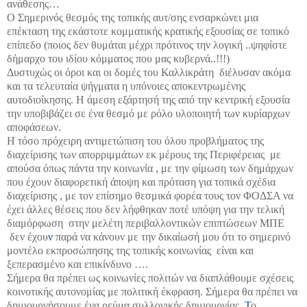
ανάθεσης…
Ο Σημερινός θεσμός της τοπικής αυτ/σης ενσαρκώνει μια
επέκταση της εκάστοτε κομματικής κρατικής εξουσίας σε τοπικό
επίπεδο (ποιος δεν θυμάται μέχρι πρότινος την λογική ..ψηφίστε
δήμαρχο του ιδίου κόμματος που μας κυβερνά..!!!)
Δυστυχώς οι όροι και οι δομές του Καλλικράτη διέλυσαν ακόμα
και τα τελευταία ψήγματα η υπόνοιες αποκεντρωμένης
αυτοδιοίκησης. Η άμεση εξάρτησή της από την κεντρική εξουσία
την υποβιβάζει σε ένα θεσμό με ρόλο υλοποιητή των κυρίαρχων
αποφάσεων.
Η τόσο πρόχειρη αντιμετώπιση του όλου προβλήματος της
διαχείρισης των απορριμμάτων εκ μέρους της Περιφέρειας με
απούσα όπως πάντα την κοινωνία , με την φίμωση των δημάρχων
που έχουν διαφορετική άποψη και πρόταση για τοπικά σχέδια
διαχείρισης , με τον επίσημο θεσμικά φορέα τους τον ΦΟΔΣΑ να
έχει άλλες θέσεις που δεν λήφθηκαν ποτέ υπόψη για την τελική
διαμόρφωση στην μελέτη περιβαλλοντικών επιπτώσεων ΜΠΕ
δεν έχου
ν
παρά να κάνουν με την δικαίωσή μου ότι το σημερινό
μοντέλο εκπροσώπησης της τοπικής κοινωνίας είναι και
ξεπερασμένο και επικίνδυνο ….
Σήμερα θα πρέπει ως κοινωνίες πολιτών να διαπλάθουμε σχέσεις
κοινοτικής αυτονομίας με πολιτική έκφραση. Σήμερα θα πρέπει να
δημιουργήσουμε ένα ρεύμα συλλογικής δημιουργίας
.
Τ
ο