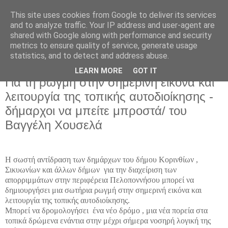
This site uses cookies from Google to deliver its services
and to analyze traffic. Your IP address and user-agent are
shared with Google along with performance and security
metrics to ensure quality of service, generate usage
statistics, and to detect and address abuse.
LEARN MORE
GOT IT
Κυριακή 11 Δεκεμβρίου 2016
Για τη ρωγμή στην σημερινή εικόνα και
λειτουργία της τοπικής αυτοδιοίκησης -
δήμαρχοι να μπείτε μπροστά/ του
Βαγγέλη Χουσελά
Η σωστή αντίδραση των δημάρχων του δήμου Κορινθίων ,
Σικυωνίων και άλλων δήμων για την διαχείριση των
απορριμμάτων στην περιφέρεια Πελοποννήσου μπορεί να
δημιουργήσει μια σωτήρια ρωγμή στην σημερινή εικόνα και
λειτουργία της τοπικής αυτοδιοίκησης.
Μπορεί να δρομολογήσει ένα νέο δρόμο , μια νέα πορεία στα
τοπικά δρώμενα ενάντια στην μέχρι σήμερα νοσηρή λογική της