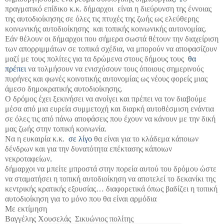
πραγματικό επίδικο κ.κ. δήμαρχοι είναι η διεύρυνση της έννοιας
της αυτοδιοίκησης σε όλες τις πτυχές της ζωής ως ελεύθερης
κοινωνικής αυτοδιοίκησης και τοπικής κοινωνικής αυτονομίας.
Εάν θέλουν οι δήμαρχοι που σήμερα σωστά θέτουν την διαχείριση
των απορριμμάτων σε τοπικά σχέδια
,
να μπορούν να αποφασίζουν
μαζί με τους πολίτες για τα δρώμενα στους δήμους τους
θα
πρέπει
να τολμήσουν να ενισχύσουν τους όποιους σημερινούς
πυρήνες και φωνές κοινοτικής αυτονομίας ως νέους φορείς μιας
άμεσο δημοκρατικής αυτοδιοίκησης.
Ο δρόμος έχει ξεκινήσει να ανοίγει και πρέπει να τον διαβούμε
μέσα από μια ευρεία συμμετοχή και διαρκή αυτοθέσμιση ενάντια
σε όλες τις από πάνω αποφάσεις που έχουν να κάνουν με την δική
μας ζωής στην τοπική κοινωνία.
Να η ευκαιρία κ.κ.
σε λίγο
θα είναι για το κλάδεμα κάποιων
δένδρων και για την δυνατότητα επέκτασης κάποιων
νεκροταφείων
.
δήμαρχοι να μπείτε μπροστά στην πορεία αυτού του δρόμου ώστε
να σταματήσει η τοπική αυτοδιοίκηση να αποτελεί το δεκανίκι της
κεντρικής κρατικής εξουσίας… διαφορετικά όπως βαδίζει η τοπική
αυτοδιοίκηση για το μόνο που θα είναι αρμόδια
Με εκτίμηση
Βαγγέλης Χουσελάς Σικυώνιος πολίτης