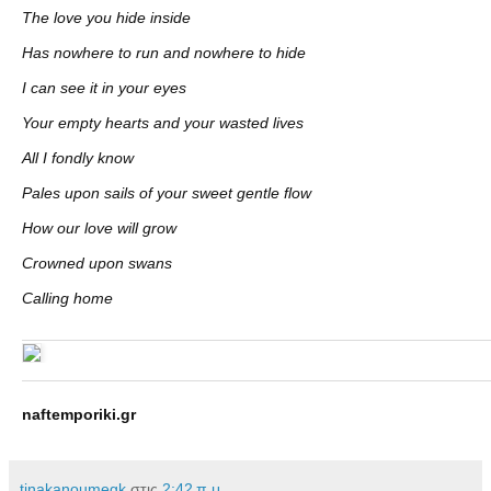
The love you hide inside
Has nowhere to run and nowhere to hide
I can see it in your eyes
Your empty hearts and your wasted lives
All I fondly know
Pales upon sails of your sweet gentle flow
How our love will grow
Crowned upon swans
Calling home
naftemporiki.gr
tinakanoumegk
στις
2:42 π.μ.