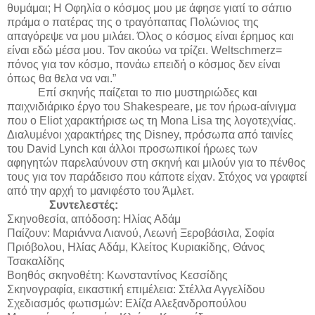
θυμάμαι; Η Οφηλία ο κόσμος μου με άφησε γιατί το σάπιο
πράμα ο πατέρας της ο τραγόπαπας Πολώνιος της
απαγόρεψε να μου μιλάει. Όλος ο κόσμος είναι έρημος και
είναι εδώ μέσα μου. Τον ακούω να τρίζει. Weltschmerz=
πόνος για τον κόσμο, πονάω επειδή ο κόσμος δεν είναι
όπως θα θελα να ναι.”
Επί σκηνής παίζεται το πιο μυστηριώδες και
παιχνιδιάρικο έργο του Shakespeare, με τον ήρωα-αίνιγμα
που ο Eliot χαρακτήρισε ως τη Mona Lisa της λογοτεχνίας.
Διαλυμένοι χαρακτήρες της Disney, πρόσωπα από ταινίες
του David Lynch και άλλοι προσωπικοί ήρωες των
αφηγητών παρελαύνουν στη σκηνή και μιλούν για το πένθος
τους για τον παράδεισο που κάποτε είχαν. Στόχος να γραφτεί
από την αρχή το μανιφέστο του Άμλετ.
Συντελεστές:
Σκηνοθεσία, απόδοση: Ηλίας Αδάμ
Παίζουν: Μαριάννα Λιανού, Λεωνή Ξεροβάσιλα, Σοφία
Πριόβολου, Ηλίας Αδάμ, Κλείτος Κυριακίδης, Θάνος
Τσακαλίδης
Βοηθός σκηνοθέτη: Κωνσταντίνος Κεσσίδης
Σκηνογραφία, εικαστική επιμέλεια: Στέλλα Αγγελίδου
Σχεδιασμός φωτισμών: Ελίζα Αλεξανδροπούλου