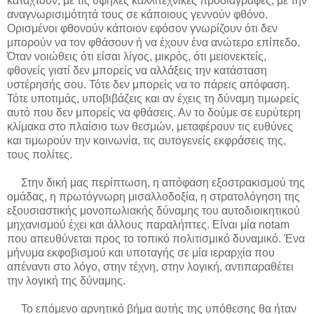
καταχτούν, με τις υψηλές καλλιτεχνικές προδιαγραφές, με την
αναγνωρισιμότητά τους σε κάποιους γεννούν φθόνο.
Ορισμένοι φθονούν κάποιον εφόσον γνωρίζουν ότι δεν
μπορούν να τον φθάσουν ή να έχουν ένα ανώτερο επίπεδο.
Όταν νοιώθεις ότι είσαι λίγος, μικρός, ότι μειονεκτείς,
φθονείς γιατί δεν μπορείς να αλλάξεις την κατάσταση
υστέρησής σου. Τότε δεν μπορείς να το πάρεις απόφαση.
Τότε υποτιμάς, υποβιβάζεις και αν έχεις τη δύναμη τιμωρείς
αυτό που δεν μπορείς να φθάσεις. Αν το δούμε σε ευρύτερη
κλίμακα στο πλαίσιο των θεσμών, μεταφέρουν τις ευθύνες
και τιμωρούν την κοινωνία, τις αυτογενείς εκφράσεις της,
τους πολίτες.
Στην δική μας περίπτωση, η απόφαση εξοστρακισμού της
ομάδας, η πρωτόγνωρη
μισαλλοδοξία, η στρατολόγηση της
εξουσιαστικής μονοπωλιακής δύναμης του αυτοδιοικητικού
μηχανισμού έχει και άλλους παραλήπτες. Είναι μία
notam
που απευθύνεται προς το τοπικό πολιτισμικό δυναμικό. Ένα
μήνυμα εκφοβισμού και υποταγής σε μία ιεραρχία που
απέναντι στο λόγο, στην τέχνη, στην λογική, αντιπαραθέτει
την λογική της δύναμης.
Το επόμενο αρνητικό βήμα αυτής της υπόθεσης θα ήταν