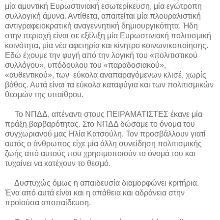
μία αμυντική Ευρωστινιακή εσωτερίκευση, μία εγώτροπη
συλλογική άμυνα. Αντίθετα, απαιτείται μία πλουραλιστική
αντιγραφειοκρατική αναγεννητική δημιουργικότητα. Ήδη
στην περιοχή είναι σε εξέλιξη μία Ευρωστινιακή πολιτισμική
κοινότητα, μία νέα αφετηρία και κίνητρο κοινωνικοποίησης.
Εδώ έχουμε την φυγή από την λογική του «πολιτιστικού
συλλόγου», υπόδουλου του «παραδοσιακού»,
«αυθεντικού», των
εύκολα αναπαραγόμενων κλισέ, χωρίς
βάθος. Αυτά είναι τα εύκολα καταφύγια και των πολιτισμικών
θεσμών της υπαίθρου.
Το ΝΠΔΔ, απέναντι στους ΠΕΙΡΑΜΑΤΙΣΤΕΣ έκανε μία
πράξη βαρβαρότητας. Στο ΝΠΔΔ δώσαμε το όνομα του
συγχωριανού μας Ηλία Κατσούλη. Τον προσβάλλουν γιατί
αυτός ο άνθρωπος είχε μία άλλη συνείδηση πολιτισμικής
ζωής από αυτούς που χρησιμοποιούν το όνομά του και
τυχαίνει να κατέχουν το θεσμό.
Δυστυχώς όμως η απαιδευσία διαμορφώνει κριτήρια.
Ένα από αυτά είναι και η απάθεια και αδράνεια στην
προϊούσα αποπαίδευση.