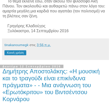
Το θέμα έκλεινε εδώ, όταν ακούω τον φιλόσοφο Άκη
Πάνου. Τον ακολουθώ και αυθαιρετώ πάνω στον λόγο του:
αμαρτία μεγάλη μια καρδιά που αγαπάει (τον πολιτισμό) να
τη βλέπεις σαν ξένη.
Γρηγόρης Κλαδούχος
Ξυλόκαστρο, 14 Σεπτεμβρίου 2016
tinakanoumegk
στις
3:56 π.μ.
Κοινή χρήση
Δευτέρα 12 Σεπτεμβρίου 2016
Δημήτρης Αποστολάκης: «Η μουσική
και το τραγούδι είναι επικίνδυνα
πράγματα» - - Μια ανάγνωση του
«Ερωτόκριτου» του Βιντσέντσου
Κορνάρου