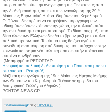
υπερασπισθεί ούτε την αναγνώριση της Γενοκτονίας από
ης
την διεθνή κοινότητα, ούτε και την αναγνώριση της 29
Μαϊου ως Ευρωπαϊκή Ημέρα Θυμάτων του Κεμαλισμού.
Οι Πόντιοι δεν πρέπει να επιτρέψουν παραγραφή των
αδικημάτων όσων χρέωσαν την χώρα, την πολιτική απάτη,
την ανευθυνότητα και μεταπρατισμό. Το δίκιο τους μαζί με το
δίκιο όλων των Ελλήνων δεν θα το βρουν μαζί με το παλιό
πολιτικό προσωπικό. Το αίτημά τους θα έχει υγιή και
συνειδητή ανταπόκριση από δυνάμεις που υπάρχουν στην
κοινωνία και σε μια νέα πολιτική που σε αυτήν πρέπει και
αυτοί να συνδράμουν.
(Με αφορμή το ΡΕΠΟΡΤΑΖ:
Η νομική και πολιτική διεθνοποίηση του Ποντιακού μπαίνει
στα σκαριά – Ρεπορτάζ
Μαζί και η αναγνώριση της 19ης Μαΐου ως Ημέρας Μνήμης
των Θυμάτων του Κεμαλισμού. Τι έγινε σε ημερίδα του
Δικηγορικού Συλλόγου Αθηνών.)
PONTOS-NEWS.GR
tinakanoumegk
στις
10:59 π.μ.