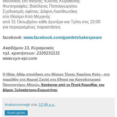
Μουσικός επί σκηνής: Κλείτος Κυριακίδης
Φωτογραφίες: Βασίλειος Παπαγεωργίου
Σχεδιασμός αφίσας: Δάφνη Λασιθιωτάκη
στο Θέατρο Από Μηχανής
από 31 Οκτωβρίου κάθε Δευτέρα και Τρίτη στις 22:00
για περιορισμένες παραστάσεις
facebook
:
www
.
facebook
.
com
/
gamletshakespeare
Ακαδήμου 13, Κεραμεικός
τηλ.
κρατήσεων: 2105231131
www
.
syn
-
epi
.
com
Ο Ηλίας Αδάμ σπούδασε στο Θέατρο Τέχνης Καρόλου Κούν - στο
παρελθόν στη Νομική Σχολή στο Εθνικό και Καποδιστριακό
Πανεπιστήμιο Αθηνών
.
Κατάγεται από το Πιτσά Κορινθίας του
Δήμου Ξυλοκάστρου-Ευρωστίνης
tinakanoumegk
στις
12:46 μ.μ.
Κοινή χρήση