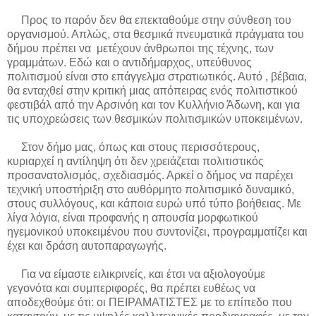
Προς το παρόν δεν θα επεκταθούμε στην σύνθεση του
οργανισμού. Απλώς, στα θεσμικά πνευματικά πράγματα του
δήμου πρέπει να
μετέχουν άνθρωποι της τέχνης, των
γραμμάτων. Εδώ και ο αντιδήμαρχος, υπεύθυνος
πολιτισμού είναι στο επάγγελμα στρατιωτικός. Αυτό , βέβαια,
θα ενταχθεί στην κριτική μιας απόπειρας ενός πολιτιστικού
φεστιβάλ από την Αρσινόη και τον Κυλλήνιο Άδωνη, και για
τις υποχρεώσεις των θεσμικών πολιτισμικών υποκειμένων.
Στον δήμο μας, όπως και στους περισσότερους,
κυριαρχεί η αντίληψη ότι δεν χρειάζεται πολιτιστικός
προσανατολισμός, σχεδιασμός. Αρκεί ο δήμος να παρέχει
τεχνική υποστήριξη στο αυθόρμητο πολιτισμικό δυναμικό,
στους συλλόγους, και κάποια ευρώ υπό τύπο βοήθειας. Με
λίγα λόγια, είναι προφανής η απουσία μορφωτικού
ηγεμονικού υποκειμένου που συντονίζει, προγραμματίζει και
έχει και δράση αυτοπαραγωγής.
Για να είμαστε ειλικρινείς, και έτσι να αξιολογούμε
γεγονότα και συμπεριφορές, θα πρέπει ευθέως να
αποδεχθούμε ότι: οι ΠΕΙΡΑΜΑΤΙΣΤΕΣ με το επίπεδο που