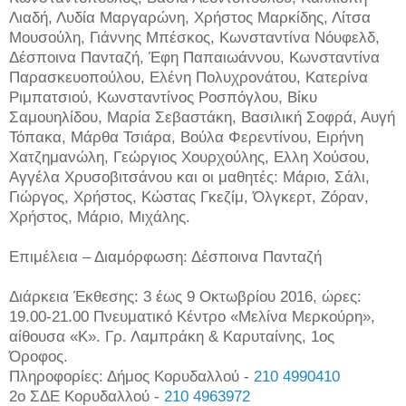
Λιαδή, Λυδία Μαργαρώνη, Χρήστος Μαρκίδης, Λίτσα
Μουσούλη, Γιάννης Μπέσκος, Κωνσταντίνα Νόυφελδ,
Δέσποινα Πανταζή, Έφη Παπαιωάννου, Κωνσταντίνα
Παρασκευοπούλου, Ελένη Πολυχρονάτου, Κατερίνα
Ριμπατσιού, Κωνσταντίνος Ροσπόγλου, Βίκυ
Σαμουηλίδου, Μαρία Σεβαστάκη, Βασιλική Σοφρά, Αυγή
Τόπακα, Μάρθα Τσιάρα, Βούλα Φερεντίνου, Ειρήνη
Χατζημανώλη, Γεώργιος Χουρχούλης, Ελλη Χούσου,
Αγγέλα Χρυσοβιτσάνου και οι μαθητές: Μάριο, Σάλι,
Γιώργος, Χρήστος, Κώστας Γκεζίμ, Όλγκερτ, Ζόραν,
Χρήστος, Μάριο, Μιχάλης.
Επιμέλεια – Διαμόρφωση: Δέσποινα Πανταζή
Διάρκεια Έκθεσης: 3 έως 9 Οκτωβρίου 2016, ώρες:
19.00-21.00 Πνευματικό Κέντρο «Μελίνα Μερκούρη»,
αίθουσα «Κ». Γρ. Λαμπράκη & Καρυταίνης, 1ος
Όροφος.
Πληροφορίες: Δήμος Κορυδαλλού -
210 4990410
2ο ΣΔΕ Κορυδαλλού -
210 4963972