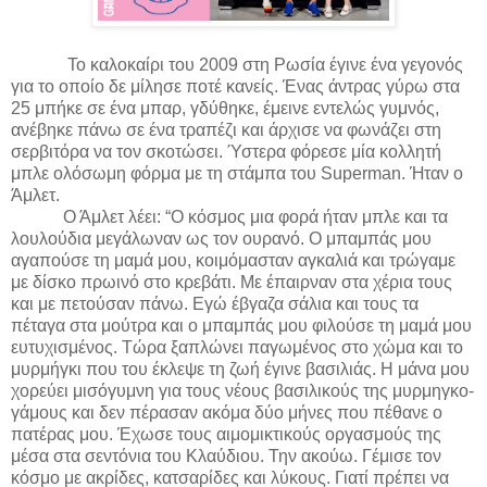
Το καλοκαίρι του 2009 στη Ρωσία έγινε ένα γεγονός
για το οποίο δε μίλησε ποτέ κανείς. Ένας άντρας γύρω στα
25 μπήκε σε ένα μπαρ, γδύθηκε, έμεινε εντελώς γυμνός,
ανέβηκε πάνω σε ένα τραπέζι και άρχισε να φωνάζει στη
σερβιτόρα να τον σκοτώσει. Ύστερα φόρεσε μία κολλητή
μπλε ολόσωμη φόρμα με τη στάμπα του Superman. Ήταν ο
Άμλετ.
Ο Άμλετ λέει: “O κόσμος μια φορά ήταν μπλε και τα
λουλούδια μεγάλωναν ως τον ουρανό. Ο μπαμπάς μου
αγαπούσε τη μαμά μου, κοιμόμασταν αγκαλιά και τρώγαμε
με δίσκο πρωινό στο κρεβάτι. Με έπαιρναν στα χέρια τους
και με πετούσαν πάνω. Eγώ έβγαζα σάλια και τους τα
πέταγα στα μούτρα και ο μπαμπάς μου φιλούσε τη μαμά μου
ευτυχισμένος. Τώρα ξαπλώνει παγωμένος στο χώμα και το
μυρμήγκι που του έκλεψε τη ζωή έγινε βασιλιάς. Η μάνα μου
χορεύει μισόγυμνη για τους νέους βασιλικούς της μυρμηγκο-
γάμους και δεν πέρασαν ακόμα δύο μήνες που πέθανε ο
πατέρας μου. Έχωσε τους αιμομικτικούς οργασμούς της
μέσα στα σεντόνια του Κλαύδιου. Την ακούω. Γέμισε τον
κόσμο με ακρίδες, κατσαρίδες και λύκους. Γιατί πρέπει να