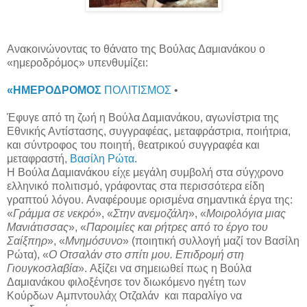
Ανακοινώνοντας το θάνατο της Βούλας Δαμιανάκου ο
«ημεροδρόμος» υπενθυμίζει:
«ΗΜΕΡΟΔ
ΡΟ
ΜΟΣ
ΠΟΛΙΤΙΣΜΟΣ
•
Έφυγε από τη ζωή η Βούλα Δαμιανάκου, αγωνίστρια της
Εθνικής Αντίστασης, συγγραφέας, μεταφράστρια, ποιήτρια,
και σύντροφος του ποιητή, θεατρικού συγγραφέα και
μεταφραστή,
Βασίλη Ρώτα
.
H Boύλα Δαμιανάκου είχε μεγάλη συμβολή στα σύγχρονο
ελληνικό πολιτισμό, γράφοντας στα περισσότερα είδη
γραπτού λόγου. Αναφέρουμε ορισμένα σημαντικά έργα της:
«
Γράμμα σε νεκρό
», «
Στην ανεμοζάλη
», «
Μοιρολόγια μιας
Μανιάτισσας
», «
Παροιμίες και ρήτρες από το έργο του
Σαίξπηρ
», «
Μνημόσυνο
» (ποιητική συλλογή μαζί τον Βασίλη
Ρώτα), «
Ο Οτσαλάν στο σπίτι μου. Επιδρομή στη
Γιουγκοσλαβία
». Αξίζει να σημειωθεί πως η Βούλα
Δαμιανάκου φιλοξένησε τον διωκόμενο ηγέτη των
Κούρδων Αμπντουλάχ Οτζαλάν και παραλίγο να