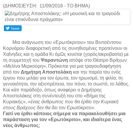
(ΔΗΜΟΣΙΕΥΣΗ: 11/09/2016 - ΤΟ ΒΗΜΑ)
Μια ανάγνωση του «Ερωτόκριτου» του Βιντσέντσου
Κορνάρου διαφορετική από τις συνηθισμένες προτείνουν οι
Χαΐνηδες και η ομάδα Κι όμΩς κινείται (χορός/ακροβασία) με
τη συμμετοχή του
Ψαραντώνη
απόψε στο Θέατρο Βράχων
«Μελίνα Μερκούρη». Πρόκειται για μια τραγουδαφήγηση
από τον
Δημήτρη Αποστολάκη
και την παρέα του ενός
έργου που μιλάει για τον έρωτα, τον ηρωισμό, τη φιλία, τη
γενναιότητα, την αξιοπρέπεια, τον πόνο, το σωστό, το λάθος.
Και κάτι παράδοξο, όπως αναφέρει ο Δημήτρης
Αποστολάκης στη συνέντευξή του στο «Βήμα της
Κυριακής»,
«ένας άνθρωπος που θα έρθει την Κυριακή
στους Βράχους δεν θα δει τον Ερωτόκριτο».
Γιατί να έρθει κάποιος σήμερα να παρακολουθήσει μια
παράσταση για τον «Ερωτόκριτο», και ιδιαίτερα ένας
νέος άνθρωπος;