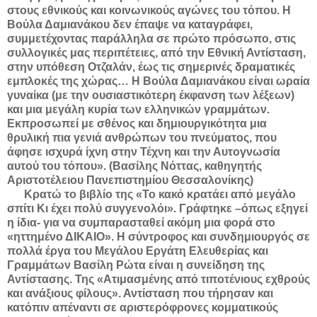
στους εθνικούς και κοινωνικούς αγώνες του τόπου. Η
Βούλα Δαμιανάκου δεν έπαψε να καταγράφει,
συμμετέχοντας παράλληλα σε πρώτο πρόσωπο, στις
συλλογικές μας περιπέτειες, από την Εθνική Αντίσταση,
στην υπόθεση Οτζαλάν, έως τις σημερινές δραματικές
εμπλοκές της χώρας… Η Βούλα Δαμιανάκου είναι ωραία
γυναίκα (με την ουσιαστικότερη έκφανση των λέξεων)
και μια μεγάλη κυρία των ελληνικών γραμμάτων.
Εκπροσωπεί με σθένος και δημιουργικότητα μια
θρυλική πια γενιά ανθρώπων του πνεύματος, που
άφησε ισχυρά ίχνη στην Τέχνη και την Αυτογνωσία
αυτού του τόπου». (Βασίλης Νόττας, καθηγητής
Αριστοτέλειου Πανεπιστημίου Θεσσαλονίκης)
Κρατώ το βιβλίο της «Το κακό κρατάει από μεγάλο
σπίτι Κι έχει πολύ συγγενολόι». Γράφτηκε –όπως εξηγεί
η ίδια- για να συμπαρασταθεί ακόμη μια φορά στο
«ηττημένο ΔΙΚΑΙΟ». Η σύντροφος και συνδημιουργός σε
πολλά έργα του Μεγάλου Εργάτη Ελευθερίας και
Γραμμάτων Βασίλη Ρώτα είναι η συνείδηση της
Αντίστασης. Της «Ατιμασμένης από τιποτένιους εχθρούς
και ανάξιους φίλους». Αντίσταση που τήρησαν και
κατόπιν απέναντι σε αριστερόφρονες κομματικούς