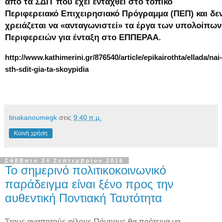
από τα ΣΔΙΤ που έχει ενταχθεί στο τοπικό
Περιφερειακό Επιχειρησιακό Πρόγραμμα (ΠΕΠ) και δε
χρειάζεται να «ανταγωνιστεί» τα έργα των υπολοίπων
Περιφερειών για ένταξη στο ΕΠΠΕΡΑΑ.
http://www.kathimerini.gr/876540/article/epikairothta/ellada/nai-
sth-sdit-gia-ta-skoypidia
tinakanoumegk
στις
9:40 π.μ.
Κοινή χρήση
Σάββατο 24 Σεπτεμβρίου 2016
Το σημερινό πολιτικοκοινωνικό
παράδειγμα είναι ξένο προς την
αυθεντική Ποντιακή Ταυτότητα
Στους αγαπητούς φίλους Πόντιους θα πρότεινα να