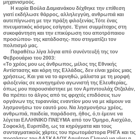
μηχανισμούς.
Η κυρία Βούλα Δαμιανάκου δέχθηκε την επίθεση
γιατί εκδήλωσε θάρρος, αλληλεγγύη, ανθρωπιά και
αυτεπίγνωση με την πράξη φιλοξενίας.Τότε ένας
πνευματικός κόσμος εσίγησε. Έγινε συμμέτοχος στη
συκοφάντηση και την επικύρωση του αποτρόπαιου
προσώπου- της κατάδοσης- που στιγματίζει τον
πολιτισμό μας.
Παραθέτω λίγα λόγια από συνέντευξή της τον
Φεβρουάριο του 2003:
«Το χρέος μου ως άνθρωπος, μέλος της Εθνικής
Αντίστασης και κόρη της Ελλάδας, δεν είναι χρέος μιας
χρήσεως. Και για να το αρνηθώ, μάλιστα με τη μορφή
φιλοξενίας σε κυνηγημένο αγωνιστή της Ελευθερίας,
όπως μου παρουσιάστηκε με τον Αμπντουλάχ Οτζαλάν,
θα πρέπει το άλγος από τις φριχτές επιδόσεις των
οργάνων της τυραννίας εναντίον μου να με κάμουν να
λησμονήσω τον εαυτό μου. Να λησμονήσω χρέος,
ανθρωπιά, παιδεία, παράδοση, ήθος, ό,τι έμεινε να
λέγεται ΕΛΛΗΝΙΚΟ ΠΝΕΥΜΑ από τον Όμηρο, Αισχύλο,
Σοφοκλή, Ευριπίδη, ως τα κηρύγματα και τους
συνταγματικούς χάρτες του πρωτομάστορα ΡΗΓΑ και τις
προτάσεις του ΔΑΣΚΑΛΟΥ Δημήτρη Γληνού να γίνει η