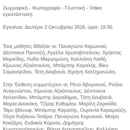
Ζωγραφική - Φωτογραφία - Γλυπτική - Video
εγκατάσταση
Εγκαίνια: Δευτέρα 3 Οκτωβρίου 2016, ώρα: 19:30.
Τους μαθητές δίδαξαν οι: Παναγιώτα Κορωνιού,
Δέσποινα Πανταζή, Αγγέλα Χρυσοβιτσάνου, Xρήστος
Μαρκίδης, Λυδία Μαργαρώνη, Καλλιόπη Λιαδή,
Κίμωνας Αξαόπουλος, Μπάμπης Καραλής, Βίκυ
Σαμουηλίδου, Τάτη Δουβανά, Ειρήνη Χατζημανώλη.
Στην Έκθεση συμμετέχουν οι: Ρένα Αβαγιανού, Ρούλα
Αναγνώστου, Κίμωνας Αξαόπουλος, Δέσποινα
Ασλανίδου, Μπάμπης Δαραδήμος, Tάτη Δουβανά,
Μαρία Δουκάκη, Τζίμης Ευθυμίου, Μαρίλη Ζαρκάδα,
Τόμυ Ιβάνωφ, Μπάμπης Καραλής, Ουρανία Καραμούζη,
Ολγα Κοζάκου-Τσιάρα, Παναγιώτα Κορωνιού, Μαίρη
Κουζάρη, Ευδοκία Κύρκου, Δημήτρης
Κωνσταντόπουλος, Βάσια Λεοντοπούλου, Καλλιόπη