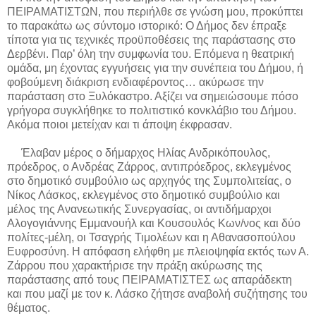
ΠΕΙΡΑΜΑΤΙΣΤΩΝ, που περιήλθε σε γνώση μου, προκύπτει
το παρακάτω ως σύντομο ιστορικό: Ο Δήμος δεν έπραξε
τίποτα για τις τεχνικές προϋποθέσεις της παράστασης στο
Δερβένι. Παρ’ όλη την συμφωνία του. Επόμενα η θεατρική
ομάδα, μη έχοντας εγγυήσεις για την συνέπεια του Δήμου, ή
φοβούμενη διάκριση ενδιαφέροντος… ακύρωσε την
παράσταση στο Ξυλόκαστρο. Αξίζει να σημειώσουμε πόσο
γρήγορα συγκλήθηκε το πολιτιστικό κονκλάβιο του Δήμου.
Ακόμα ποιοι μετείχαν και τι άποψη έκφρασαν.
Έλαβαν μέρος ο δήμαρχος Ηλίας Ανδρικόπουλος,
πρόεδρος, ο Ανδρέας Ζάρρος, αντιπρόεδρος, εκλεγμένος
στο δημοτικό συμβούλιο ως αρχηγός της Συμπολιτείας, ο
Νίκος Λάσκος, εκλεγμένος στο δημοτικό συμβούλιο και
μέλος της Ανανεωτικής Συνεργασίας, οι αντιδήμαρχοι
Αλογογιάννης Εμμανουήλ και Κουσουλός Κων/νος και δύο
πολίτες-μέλη, οι Τσαγρής Τιμολέων και η Αθανασοπούλου
Ευφροσύνη. Η απόφαση ελήφθη με πλειοψηφία εκτός των Α.
Ζάρρου που χαρακτήρισε την πράξη ακύρωσης της
παράστασης από τους ΠΕΙΡΑΜΑΤΙΣΤΕΣ ως απαράδεκτη
και που μαζί με τον κ. Λάσκο ζήτησε αναβολή συζήτησης του
θέματος.