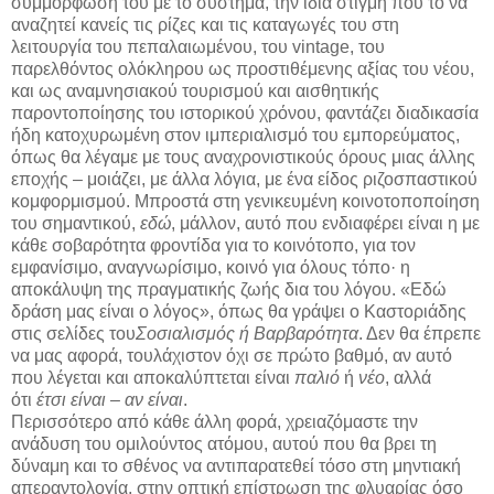
συμμόρφωσή του με το σύστημα, την ίδια στιγμή που το να
αναζητεί κανείς τις ρίζες και τις καταγωγές του στη
λειτουργία του πεπαλαιωμένου, του vintage, του
παρελθόντος ολόκληρου ως προστιθέμενης αξίας του νέου,
και ως αναμνησιακού τουρισμού και αισθητικής
παροντοποίησης του ιστορικού χρόνου, φαντάζει διαδικασία
ήδη κατοχυρωμένη στον ιμπεριαλισμό του εμπορεύματος,
όπως θα λέγαμε με τους αναχρονιστικούς όρους μιας άλλης
εποχής – μοιάζει, με άλλα λόγια, με ένα είδος ριζοσπαστικού
κομφορμισμού. Μπροστά στη γενικευμένη κοινοτοποποίηση
του σημαντικού,
εδώ
, μάλλον, αυτό που ενδιαφέρει είναι η με
κάθε σοβαρότητα φροντίδα για το κοινότοπο, για τον
εμφανίσιμο, αναγνωρίσιμο, κοινό για όλους τόπο· η
αποκάλυψη της πραγματικής ζωής δια του λόγου. «Εδώ
δράση μας είναι ο λόγος», όπως θα γράψει ο Καστοριάδης
στις σελίδες του
Σοσιαλισμός ή Βαρβαρότητα
. Δεν θα έπρεπε
να μας αφορά, τουλάχιστον όχι σε πρώτο βαθμό, αν αυτό
που λέγεται και αποκαλύπτεται είναι
παλιό
ή
νέο
, αλλά
ότι
έτσι είναι – αν είναι
.
Περισσότερο από κάθε άλλη φορά, χρειαζόμαστε την
ανάδυση του ομιλούντος ατόμου, αυτού που θα βρει τη
δύναμη και το σθένος να αντιπαρατεθεί τόσο στη μηντιακή
απεραντολογία, στην οπτική επίστρωση της φλυαρίας όσο