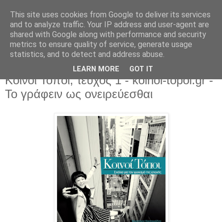
This site uses cookies from Google to deliver its services
and to analyze traffic. Your IP address and user-agent are
shared with Google along with performance and security
metrics to ensure quality of service, generate usage
statistics, and to detect and address abuse.
LEARN MORE
GOT IT
Δευτέρα 8 Αυγούστου 2016
Κοινοί Τόποι, τεύχος 1 - koinoi-topoi.gr -
Το γράφειν ως ονειρεύεσθαι