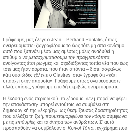
Γράφουμε, μας έλεγε ο Jean – Bertrand Pontalis, όπως
ονειρευόμαστε· ζωγραφίζουμε το έως τότε μη απεικονίσιμο,
αυτό που ξυπνάει μέσα μας αμέσως μόλις αναδυθεί η
επιθυμία
να μετασχηματίσουμε την πραγματικότητα
,
ανοίγοντας έτσι ρωγμές και σχεδιάζοντας τοπία νέα που έως
τότε μας ήταν αόρατα, που ήταν απόντα – διότι, ασφαλώς,
κάτι ουσιώδες
έβλεπε
ο Clastres, όταν έγραφε ότι «κάτι
υπάρχει στην απουσία». Γράφουμε όπως ονειρευόμαστε·
αλλά, επίσης, γράφουμε επειδή ακριβώς ονειρευόμαστε.
Η έκδοση ενός περιοδικού -το ξέρουμε- δεν μπορεί να φέρει
την επανάσταση· μπορεί εντούτοις να συμβάλει στη
δημιουργική της «έκρηξη», ως θεσμίζουσας δραστηριότητας
που αλλάζει τη ζωή, που
μεταμορφώνει τον κόσμο
σύμφωνα
με τις
επιθυμίες
και τα
όνειρα
των ανθρώπων. Σ’ αυτό
προσπαθούν να συμβάλουν οι
Κοινοί Τόποι
, εγχείρημα που