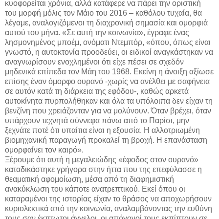
κυοφορείται χρόνια, αλλά κατάφερε να πάρει την οριστική
του μορφή μόλις τον Μάιο του 2016 – καθόλου τυχαία, θα
λέγαμε, αναλογιζόμενοι τη διαχρονική σημασία και ομορφιά
αυτού του μήνα. «Σε αυτή την κοινωνία», έγραφε ένας
λησμονημένος μποέμ, ονόματι Ντεμπόρ, «όπου, όπως είναι
γνωστό, η αυτοκτονία προοδεύει, οι ειδικοί αναγκάστηκαν να
αναγνωρίσουν ενοχλημένοι ότι είχε πέσει σε σχεδόν
μηδενικά επίπεδα τον Μάη του 1968. Εκείνη η άνοιξη αξίωσε
επίσης έναν όμορφο ουρανό -χωρίς να ανέλθει με σαφήνεια
σε αυτόν κατά τη διάρκεια της εφόδου-, καθώς αρκετά
αυτοκίνητα πυρπολήθηκαν και όλα τα υπόλοιπα δεν είχαν τη
βενζίνη που χρειάζονταν για να μολύνουν. Όταν βρέχει, όταν
υπάρχουν τεχνητά σύννεφα πάνω από το Παρίσι, μην
ξεχνάτε ποτέ ότι υπαίτια είναι η εξουσία. Η αλλοτριωμένη
βιομηχανική παραγωγή προκαλεί τη βροχή. Η επανάσταση
ομορφαίνει τον καιρό».
Ξέρουμε ότι αυτή η μεγαλειώδης «έφοδος στον ουρανό»
καταδικάστηκε γρήγορα στην ήττα που της επεφύλασσε η
θεαματική αφομοίωση, μέσα από τη διαφημιστική
ανακύκλωση του κάποτε ανατρεπτικού. Εκεί όπου οι
καταραμένοι της ιστορίας είχαν το θράσος να αποχωρήσουν
κυριολεκτικά από την κοινωνία, αναλαμβάνοντας την ευθύνη
τους σαν έκπτωτοι άγγελοι, οι απόγονοί τους εκπίπτουν σε