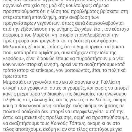
οργανικό στοιχείο της μαζικής κουλτούρας: σήμερα
προσποιούμαστε ότι η λύση του προβλήματος βρίσκεται στη
στερεοτυπική επανάληψη, στην αναβίωση των
προγενέστερων γεγονότων, όπως αυτά διαμεσολαβούνται
από την εξιδανίκευση της μνήμης. Ξεχνάμε, έτσι, τον εύστοχο
αφορισμό του Μαρξ ότι «η Ιστορία επαναλαμβάνεται την
πρώτη φορά σαν τραγωδία και τη δεύτερη σαν φάρσα».
Μολαταύτα, ξέρουμε, επίσης, ότι τα δημιουργικά σπέρματα
που, κατά τρόπο αμφίσημο, συνυπήρχαν στην ιδέα της
«εφόδου», είναι διαρκώς έτοιμα να πυροδοτήσουν μια νέα
κοινωνικο-ιστορική κίνηση, αρκεί να τα αναζητήσουμε κατά
τρόπο ιστορικά επίκαιρο, γονιμοποιώντας, έτσι, το πολιτικά
πρωτότυπο.
Μπροστά στα γεγονότα που εκτυλίσσονται στη Γαλλία τη
στιγμή που γράφονται αυτές οι γραμμές, και χωρίς να μπορεί
κανείς μέχρι τώρα να διακρίνει τις διεργασίες του ανώνυμου
πλήθους στις ολονυχτίες και τις γενικές συνελεύσεις, ακόμη
και η πιθανολογούμενη κατάληξη ενός ακόμα κινήματος σε
πολιτικό αδιέξοδο δεν μπορεί να υπερφαλαγγίσει αυτή την,
έστω και μπεκετικής προέλευσης, ορμή να προσπαθήσουμε,
να αναζητήσουμε τους
Κοινούς Τόπους
, ακόμη κι αν στο
τέλος αποτύχουμε, ακόμη κι αν στο τέλος αποτύχουμε για