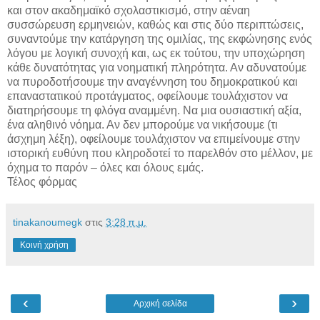
και στον ακαδημαϊκό σχολαστικισμό, στην αέναη
συσσώρευση ερμηνειών, καθώς και στις δύο περιπτώσεις,
συναντούμε την κατάργηση της ομιλίας, της εκφώνησης ενός
λόγου με λογική συνοχή και, ως εκ τούτου, την υποχώρηση
κάθε δυνατότητας για νοηματική πληρότητα. Αν αδυνατούμε
να πυροδοτήσουμε την αναγέννηση του δημοκρατικού και
επαναστατικού προτάγματος, οφείλουμε τουλάχιστον να
διατηρήσουμε τη φλόγα αναμμένη. Να μια ουσιαστική αξία,
ένα αληθινό νόημα. Αν δεν μπορούμε να νικήσουμε (τι
άσχημη λέξη), οφείλουμε τουλάχιστον να επιμείνουμε στην
ιστορική ευθύνη που κληροδοτεί το παρελθόν στο μέλλον, με
όχημα το παρόν – όλες και όλους εμάς.
Τέλος φόρμας
tinakanoumegk
στις
3:28 π.μ.
Κοινή χρήση
‹
›
Αρχική σελίδα