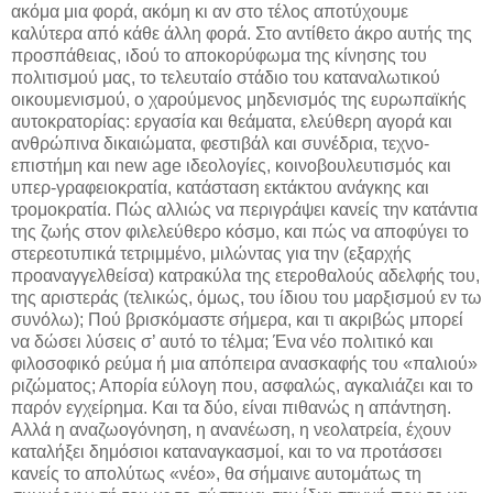
ακόμα μια φορά, ακόμη κι αν στο τέλος αποτύχουμε
καλύτερα από κάθε άλλη φορά. Στο αντίθετο άκρο αυτής της
προσπάθειας, ιδού το αποκορύφωμα της κίνησης του
πολιτισμού μας, το τελευταίο στάδιο του καταναλωτικού
οικουμενισμού, ο χαρούμενος μηδενισμός της ευρωπαϊκής
αυτοκρατορίας: εργασία και θεάματα, ελεύθερη αγορά και
ανθρώπινα δικαιώματα, φεστιβάλ και συνέδρια, τεχνο-
επιστήμη και new age ιδεολογίες, κοινοβουλευτισμός και
υπερ-γραφειοκρατία, κατάσταση εκτάκτου ανάγκης και
τρομοκρατία. Πώς αλλιώς να περιγράψει κανείς την κατάντια
της ζωής στον φιλελεύθερο κόσμο, και πώς να αποφύγει το
στερεοτυπικά τετριμμένο, μιλώντας για την (εξαρχής
προαναγγελθείσα) κατρακύλα της ετεροθαλούς αδελφής του,
της αριστεράς (τελικώς, όμως, του ίδιου του μαρξισμού εν τω
συνόλω); Πού βρισκόμαστε σήμερα, και τι ακριβώς μπορεί
να δώσει λύσεις σ’ αυτό το τέλμα; Ένα νέο πολιτικό και
φιλοσοφικό ρεύμα ή μια απόπειρα ανασκαφής του «παλιού»
ριζώματος; Απορία εύλογη που, ασφαλώς, αγκαλιάζει και το
παρόν εγχείρημα. Και τα δύο, είναι πιθανώς η απάντηση.
Αλλά η αναζωογόνηση, η ανανέωση, η νεολατρεία, έχουν
καταλήξει δημόσιοι καταναγκασμοί, και το να προτάσσει
κανείς το απολύτως «νέο», θα σήμαινε αυτομάτως τη