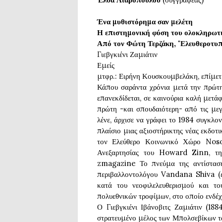
Ένα μυθιστόρημα σαν μελέτη
Η επιστημονική φύση του ολοκληρωτ
Από τον Φώτη Τερζάκη, "Ελευθεροτυπία
Γιεβγκιένι Ζαμιάτιν
Εμείς
μτφρ.: Ειρήνη Κουσκουμβελάκη, επίμετ
Κάπου σαράντα χρόνια μετά την πρώτη 
επανεκδίδεται, σε καινούρια καλή μετάφ
πρώτη -και σπουδαιότερη- από τις μεγ
λένε, άρχισε να γράφει το 1984 συγκλο
πλαίσιο μιας αξιοστήρικτης νέας εκδοτ
τον Ελεύθερο Κοινωνικό Χώρο Nosot
Ανεξαρτησίας του Howard Zinn, τη
zmagazine Το πνεύμα της αντίστασης
περιβαλλοντολόγου Vandana Shiva (έ
κατά του νεοφιλελευθερισμού και το
πολυεθνικών τροφίμων, στο οποίο ενδέχετ
Ο Γιεβγκιένι Ιβάνοβιτς Ζαμιάτιν (18
στρατευμένο μέλος των Μπολσεβίκων τα