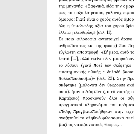
της μηχανής: «Ξαφνικά, είδα την ομορ
φως του αξιολάτρευτου, γαλανόχρωμου 
όμορφο; Γιατί είναι ο χορός αυτός όμορ
όλη η θεμελιώδης αξία του χορού βρίσ
έλλειψη ελευθερίας» (σελ. 11).
Σε ποια φιλοσοφία αντιστοιχεί άραγε
ανθρωπότητας και της φύσης) που πε
εύγλωττη αποστροφή: «Σήμερα, αυτό τ
λεπτό [...], αλλά εκείνοι δεν μπορούσ
το λύσουν (γιατί ποτέ δεν σκέφτηκε
επιστημονικής ηθικής - δηλαδή βασισ
πολλαπλασιασμό)» (σελ. 22). Στην πρ
σκέφτηκε (μολονότι δεν θεωρούσε ακ
αυτό): ήταν ο Λάιμπνιτζ, ο επινοητής 
Καρτέρσιο) προσκυνούν όλοι οι σύγχρ
πραγματικοί κληρονόμοι του οράμα
επίσης πραγματοποιήθηκαν στην τεχν
αναζητηθεί το αληθινό φιλοσοφικό απε
μαζί τις ντεσιζιονιστικές θεωρίες...