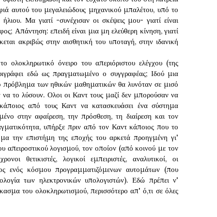
φιά αυτού του μεγαλειώδους μηχανικού μπαλέτου, υπό το
ήλιου. Μα γιατί -συνέχισαν οι σκέψεις μου- γιατί είναι
φος; Απάντηση: επειδή είναι μια μη ελεύθερη κίνηση, γιατί
κεται ακριβώς στην αισθητική του υποταγή, στην ιδανική
 το ολοκληρωτικό όνειρο του απεριόριστου ελέγχου (της
ριγράφει εδώ ως πραγματωμένο ο συγγραφέας; Ιδού μια
ο πρόβλημα των ηθικών μαθηματικών θα λυνόταν σε μισό
αν να το λύσουν. Ολοι οι Καντ τους μαζί δεν μπορούσαν να
 κάποιος από τους Καντ να κατασκευάσει ένα σύστημα
μένο στην αφαίρεση, την πρόσθεση, τη διαίρεση και τον
αγματικότητα, υπήρξε πριν από τον Καντ κάποιος που το
όμα την επιστήμη της εποχής του αρκετά προηγμένη γι'
του απειροστικού λογισμού, τον οποίον (από κοινού με τον
ονοι θετικιστές, λογικοί εμπειριστές, αναλυτικοί, οι
τος ενός κόσμου προγραμματιζόμενων αυτομάτων (που
ολογία των ηλεκτρονικών υπολογιστών). Εδώ πρέπει ν'
ίκασμα του ολοκληρωτισμού, περισσότερο απ' ό,τι σε όλες