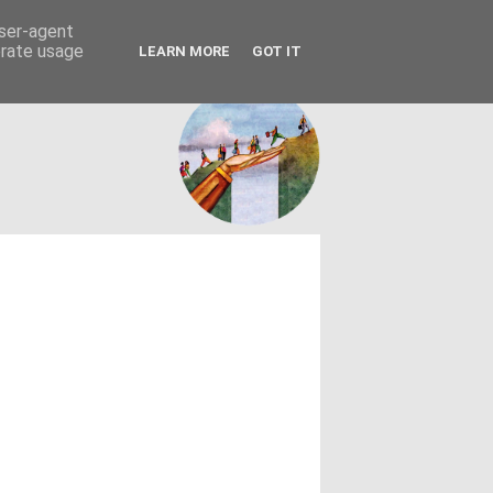
FACEBOOK
ΤΑΥΤΟΤΗΤΑ
user-agent
erate usage
LEARN MORE
GOT IT
εων θεσμών - κοινωνίας