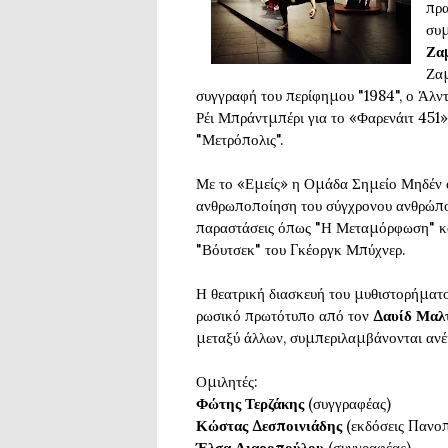
πρα
συμ
Ζα
Ζαμ
συγγραφή του περίφημου "1984", ο Άλν
Ρέι Μπράντμπέρι για το «Φαρενάιτ 451»
"Μετρόπολις".
Με το «Εμείς» η Ομάδα Σημείο Μηδέν 
ανθρωποποίηση του σύγχρονου ανθρώπου
παραστάσεις όπως "Η Μεταμόρφωση" κα
"Βόυτσεκ" του Γκέοργκ Μπύχνερ.
Η θεατρική διασκευή του μυθιστορήματ
ρωσικό πρωτότυπο από τον
Δαυίδ Μαλτ
μεταξύ άλλων, συμπεριλαμβάνονται ανέ
Ομιλητές:
Φώτης Τερζάκης
(συγγραφέας)
Κώστας Δεσποινιάδης
(εκδόσεις Πανοπ
Έλσα Λιαροπούλου
(συγγραφέας)