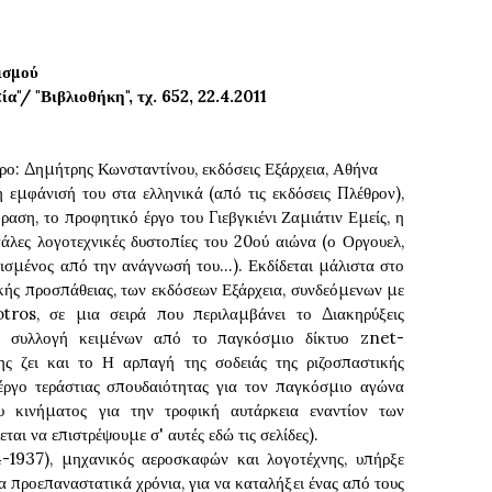
ισμού
"/ "Βιβλιοθήκη", τχ. 652, 22.4.2011
ρο: Δημήτρης Κωνσταντίνου, εκδόσεις Εξάρχεια, Αθήνα
εμφάνισή του στα ελληνικά (από τις εκδόσεις Πλέθρον),
ραση, το προφητικό έργο του Γιεβγκιένι Ζαμιάτιν Εμείς, η
άλες λογοτεχνικές δυστοπίες του 20ού αιώνα (ο Οργουελ,
νισμένος από την ανάγνωσή του...). Εκδίδεται μάλιστα στο
ικής προσπάθειας, των εκδόσεων Εξάρχεια, συνδεόμενων με
ros, σε μια σειρά που περιλαμβάνει το Διακηρύξεις
 συλλογή κειμένων από το παγκόσμιο δίκτυο znet-
 ζει και το Η αρπαγή της σοδειάς της ριζοσπαστικής
ργο τεράστιας σπουδαιότητας για τον παγκόσμιο αγώνα
υ κινήματος για την τροφική αυτάρκεια εναντίον των
αι να επιστρέψουμε σ' αυτές εδώ τις σελίδες).
84-1937), μηχανικός αεροσκαφών και λογοτέχνης, υπήρξε
 προεπαναστατικά χρόνια, για να καταλήξει ένας από τους