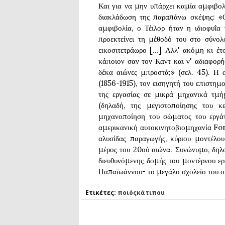
Και για να μην υπάρχει καμία αμφιβολί
διακλάδωση της παραπάνω σκέψης: «Ο
αμφιβολία, ο Τέιλορ ήταν η ιδιοφυΐα 
προεκτείνει τη μέθοδό του στο σύνολο
εικοσιτετράωρο [...] Αλλ' ακόμη κι έ
κάποιον σαν τον Καντ και ν' αδιαφορή
δέκα αιώνες μπροστά;» (σελ. 45). Η
(1856-1915), τον εισηγητή του επιστημ
της εργασίας σε μικρά μηχανικά τμή
(δηλαδή, της μεγιστοποίησης του κ
μηχανοποίηση του σώματος του εργά
αμερικανική αυτοκινητοβιομηχανία For
αλυσίδας παραγωγής, κύριου μοντέλο
μέρος του 20ού αιώνα. Συνώνυμο, δηλα
διευθυνόμενης δομής του μοντέρνου ερ
Παπαϊωάννου- το μεγάλο σχολείο του 
Ετικέτες:
ποιόςκάτιπου