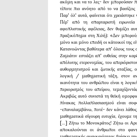
ακόμη και να το λες- δεν μπορούσαν π
τίποτε πιο ανόητο από το να βασίζεις
Παρ' όλ' αυτά, φαίνεται ότι χρειάστηκε 
Πέρ' από τη σπαρταριστή ειρωνεία
αφοπλιστικής αφέλειας, δεν θυμίζει α
πραξικόπημα στη Χιλή): «Δεν μπορού
μόνο και μόνο επειδή οι κάτοικοί της εί
Κατανοώντας βαθύτερα απ' όλους τους σ
Ζαμιάτιν εστιάζει απ' ευθείας στην κα
απόλυτης ετερονομίας, του απεριόριστ
αυθορμητισμού και ζωτικής αταξίας, 
λογική / μαθηματική τάξη, στον α
ικανότητα του ανθρώπου είναι η λογική
περιορισμός του απείρου, τεμαχίζοντά
Ακριβώς αυτό συνιστά τη θεϊκή ομορφι
πίνακας πολλαπλασιασμού είναι σο
-επαναλαμβάνω, ποτέ- δεν κάνει λάθος
μαθηματικά σίγουρη ευτυχία, έχουμε τ
[...] Ζήτω το Μονοκράτος! Ζήτω οι Αρι
αποκαλούνται οι άνθρωποι στο φαν
μαθηματικής αναγκαιότητας βρίσκει τη