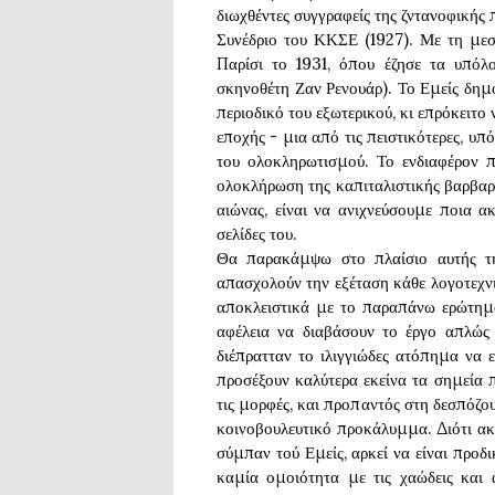
διωχθέντες συγγραφείς της ζντανοφικής 
Συνέδριο του ΚΚΣΕ (1927). Με τη με
Παρίσι το 1931, όπου έζησε τα υπόλ
σκηνοθέτη Ζαν Ρενουάρ). Το Εμείς δημο
περιοδικό του εξωτερικού, κι επρόκειτο 
εποχής - μια από τις πειστικότερες, υπ
του ολοκληρωτισμού. Το ενδιαφέρον 
ολοκλήρωση της καπιταλιστικής βαρβαρ
αιώνας, είναι να ανιχνεύσουμε ποια α
σελίδες του.
Θα παρακάμψω στο πλαίσιο αυτής τη
απασχολούν την εξέταση κάθε λογοτεχνι
αποκλειστικά με το παραπάνω ερώτημα
αφέλεια να διαβάσουν το έργο απλώς
διέπρατταν το ιλιγγιώδες ατόπημα να
προσέξουν καλύτερα εκείνα τα σημεία 
τις μορφές, και προπαντός στη δεσπόζο
κοινοβουλευτικό προκάλυμμα. Διότι ακ
σύμπαν τού Εμείς, αρκεί να είναι προδι
καμία ομοιότητα με τις χαώδεις και