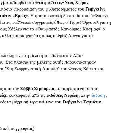
γματοποιηθεί στο
Θεάτρο Άττις-Νέος Χώρος
,
πόσιο-παρουσίαση του μυθιστορήματος του
Γιεβγκιένι
μιάτιν
«
Εμείς
». Η φουτουριστική δυστοπία του Γιεβγκιένι
ιάτιν, ενέπνευσε συγγραφείς όπως ο Τζορτζ Όργουελ για τη
τους Χάξλευ για το «Θαυμαστός Καινούριος Κόσμος», ο
, αλλά και σκηνοθέτες όπως ο Φρίτζ Λανγκ για το
ολοκληρώνει τη μελέτη της πάνω στην Απο-
. Στα πλαίσια της μελέτης αυτής παρουσιάστηκαν
ι "Στη Σωφρονιστική Αποικία" του Φραντς Κάφκα και
ος από τον
Σάββα Στρούμπο
, μεταφρασμένη από το
έζε
, κυκλοφορεί από τις
εκδόσεις Νεφέλη
. Στην
έκδοση
,
κδοτα μέχρι σήμερα κείμενα του
Γιεβγκιένι Ζαμιάτιν
.
τικό, συγγραφέας)