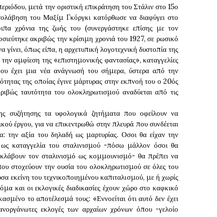
περιόδου, μετά την οριστική επικράτηση του Στάλιν στο 15ο
σολάβηση του Μαξίμ Γκόργκι κατόρθωσε να διαφύγει στο
οιπα χρόνια της ζωής του (συνεργάστηκε επίσης με τον
σιεύτηκε ακριβώς την κρίσιμη χρονιά του 1927, σε ρωσικό
να γίνει, όπως είπα, η αρχετυπική λογοτεχνική δυστοπία της
ό την αμφίεση της «επιστημονικής φαντασίας», καταγγελίες
που έχει μια νέα ανάγνωσή του σήμερα, ύστερα από την
ότητας της οποίας έγινε μάρτυρας στην εκπνοή του ο 20ός
κριβώς ταυτότητα του ολοκληρωτισμού αναδύεται από τις
ς συζήτησης τα υφολογικά ζητήματα που οφείλουν να
κού έργου, για να επικεντρωθώ στην πλευρά που συνδέεται
: την αξία του δηλαδή ως μαρτυρίας. Οσοι θα είχαν την
 ως καταγγελία του σταλινισμού -πόσω μάλλον όσοι θα
 εκλάβουν τον σταλινισμό ως κομμουνισμό- θα πρέπει να
που στοχεύουν την ουσία του ολοκληρωτισμού σε όλες του
υσα εκείνη του τεχνικοποιημένου καπιταλισμού, με ή χωρίς
όμα και οι εκλογικές διαδικασίες έχουν χώρο στο καφκικό
κασμένο το αποτέλεσμά τους: «Εννοείται ότι αυτό δεν έχει
 ανοργάνωτες εκλογές των αρχαίων χρόνων όπου -γελοίο