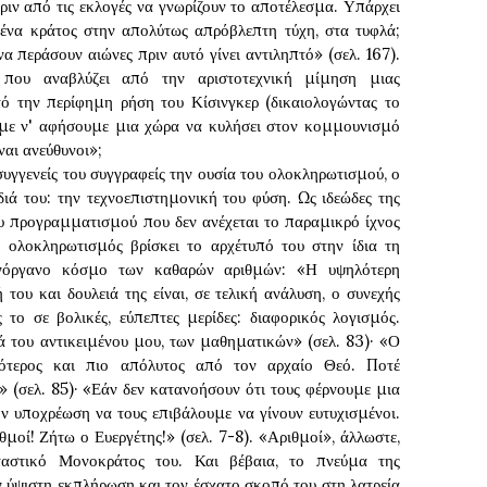
ριν από τις εκλογές να γνωρίζουν το αποτέλεσμα. Υπάρχει
 ένα κράτος στην απολύτως απρόβλεπτη τύχη, στα τυφλά;
να περάσουν αιώνες πριν αυτό γίνει αντιληπτό» (σελ. 167).
 που αναβλύζει από την αριστοτεχνική μίμηση μιας
υτό την περίφημη ρήση του Κίσινγκερ (δικαιολογώντας το
με ν' αφήσουμε μια χώρα να κυλήσει στον κομμουνισμό
ναι ανεύθυνοι»;
υγγενείς του συγγραφείς την ουσία του ολοκληρωτισμού, ο
ρδιά του: την τεχνοεπιστημονική του φύση. Ως ιδεώδες της
ου προγραμματισμού που δεν ανέχεται το παραμικρό ίχνος
ο ολοκληρωτισμός βρίσκει το αρχέτυπό του στην ίδια τη
νόργανο κόσμο των καθαρών αριθμών: «Η υψηλότερη
 του και δουλειά της είναι, σε τελική ανάλυση, ο συνεχής
ς το σε βολικές, εύπεπτες μερίδες: διαφορικός λογισμός.
ά του αντικειμένου μου, των μαθηματικών» (σελ. 83)· «Ο
φότερος και πιο απόλυτος από τον αρχαίο Θεό. Ποτέ
» (σελ. 85)· «Εάν δεν κατανοήσουν ότι τους φέρνουμε μια
ην υποχρέωση να τους επιβάλουμε να γίνουν ευτυχισμένοι.
θμοί! Ζήτω ο Ευεργέτης!» (σελ. 7-8). «Αριθμοί», άλλωστε,
ταστικό Μονοκράτος του. Και βέβαια, το πνεύμα της
ν ύψιστη εκπλήρωση και τον έσχατο σκοπό του στη λατρεία