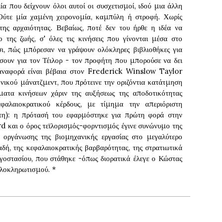
α που δείχνουν όλοι αυτοί οι συσχετισμοί, ιδού μια άλλη
ύτε μία χαμένη χειρονομία, καμπύλη ή στροφή. Χωρίς
της αρχαιότητας. Βεβαίως, ποτέ δεν του ήρθε η ιδέα να
 της ζωής, σ' όλες τις κινήσεις που γίνονται μέσα στο
τσι, πώς μπόρεσαν να γράψουν ολόκληρες βιβλιοθήκες για
σουν για τον Τέιλορ - τον προφήτη που μπορούσε να δει
 αναφορά είναι βέβαια στον Frederick Winslow Taylor
ονικού μάνατζμεντ, που πρότεινε την οριζόντια κατάτμηση
ματα κινήσεων χάριν της αυξήσεως της αποδοτικότητας
εφαλαιοκρατικού κέρδους, με τίμημα την απεριόριστη
τη): η πρότασή του εφαρμόστηκε για πρώτη φορά στην
d και ο όρος τεϊλορισμός-φορντισμός έγινε συνώνυμο της
υ οργάνωσης της βιομηχανικής εργασίας στο μεγαλύτερο
δή, της κεφαλαιοκρατικής βαρβαρότητας, της στρατιωτικά
γοστασίου, που στάθηκε -όπως διορατικά έλεγε ο Κώστας
ολοκληρωτισμού. *