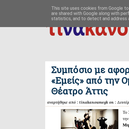
ΑΡΧΙΚΗ
ΠΟΙΟΣ ΤΙ ΠΟΥ
ΠΡΟΣ ΤΟ ΔΕΙΝ
This site uses cookies from Google to 
are shared with Google along with per
δημιουργία / εδαφικές, ανθρωπολογικές ρ
ΕΠΙΚΟΙΝΩΝΙΑ
statistics, and to detect and address 
Συμπόσιο με αφο
«Εμείς» από την 
Θέατρο Άττις
αναρτήθηκε από :
tinakanoumegk
on :
Δευτέρ
Το
τη
Μη