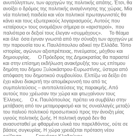
ανυπόληπτων, των αρχηγών της πολιτικής απάτης. Έτσι, θα
ανοίξει ο δρόμος της πολιτικής αναγέννησης της χώρας. Μία
νέα πολιτική παιδεία και νέοι πολιτικοί πρωταγωνιστές θα
κάνει και τους εξωτερικούς λογαριασμούς. Αυτούς που
«εταίρους» τους ονομάζουν σήμερα οι «αριστεροί», που
παλιότερα οι δεξιοί τους έλεγαν «συμμάχους».
Το θέαμα
και όλα όσα έγιναν γνωστά από την σύναξη των αρχηγών με
την παρουσία του κ. Παυλόπουλου αδικεί την Ελλάδα. Τόπο
ιστορίας, αγώνων αξιοπρέπειας, πνεύματος, μόχθου και
δημιουργίας.
Ο Πρόεδρος της Δημοκρατίας θα παραστεί
και στην επίσημη εκδήλωση ανακήρυξής του ως επίτιμου
δημότη του δήμου Ξυλοκάστρου-Ευρωστίνης, ύστερα από
απόφαση του δημοτικού συμβουλίου. Ελπίζω να δείξει ότι
έχει κάνει διακριτή την απομάκρυνσή του από τις
συμπολιτεύσεις – αντιπολιτεύσεις της παρακμής. Από
αυτούς που χρέωσαν την χώρα και φτωχαίνουν τους
Έλληνες.
Ο κ. Παυλόπουλος πρέπει να συμβάλει στην
μετάβαση από τον μεταμορφισμό και τις συναλλαγές μεταξύ
του παλιού πολιτικού προσωπικού προς την άνοιξη μίας
υγιούς πολιτικής ζωής. Η πολιτική αγορά δεν θα
ανασυσταθεί με φθαρμένα υλικά του παρελθόντος, ούτε σε
βάσεις συγκυρίας. Η χώρα χρειάζεται πρόταση νέου