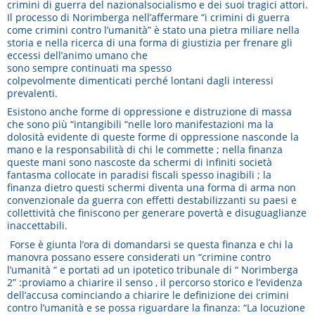
crimini di guerra del nazionalsocialismo e dei suoi tragici attori.
Il processo di Norimberga nell’affermare “i crimini di guerra
come crimini contro l’umanità” è stato una pietra miliare nella
storia e nella ricerca di una forma di giustizia per frenare gli
eccessi dell’animo umano che
sono sempre continuati ma spesso
colpevolmente dimenticati perché lontani dagli interessi
prevalenti.
Esistono anche forme di oppressione e distruzione di massa
che sono più “intangibili “nelle loro manifestazioni ma la
dolosità evidente di queste forme di oppressione nasconde la
mano e la responsabilità di chi le commette ; nella finanza
queste mani sono nascoste da schermi di infiniti società
fantasma collocate in paradisi fiscali spesso inagibili ; la
finanza dietro questi schermi diventa una forma di arma non
convenzionale da guerra con effetti destabilizzanti su paesi e
collettività che finiscono per generare povertà e disuguaglianze
inaccettabili.
Forse è giunta l’ora di domandarsi se questa finanza e chi la
manovra possano essere considerati un “crimine contro
l’umanità “ e portati ad un ipotetico tribunale di “ Norimberga
2” :proviamo a chiarire il senso , il percorso storico e l’evidenza
dell’accusa cominciando a chiarire le definizione dei crimini
contro l’umanità e se possa riguardare la finanza: “La locuzione