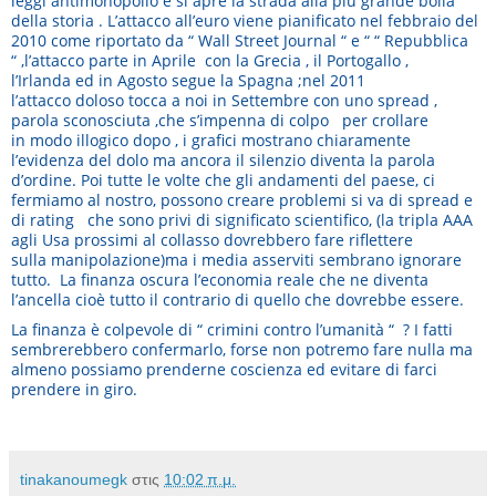
leggi antimonopolio e si apre la strada alla più grande bolla
della storia . L’attacco all’euro viene pianificato nel febbraio del
2010 come riportato da “ Wall Street Journal “ e “ “ Repubblica
“ ,l’attacco parte in Aprile con la Grecia , il Portogallo ,
l’Irlanda ed in Agosto segue la Spagna ;nel 2011
l’attacco doloso tocca a noi in Settembre con uno spread ,
parola sconosciuta ,che s’impenna di colpo per crollare
in modo illogico dopo , i grafici mostrano chiaramente
l’evidenza del dolo ma ancora il silenzio diventa la parola
d’ordine. Poi tutte le volte che gli andamenti del paese, ci
fermiamo al nostro, possono creare problemi si va di spread e
di rating che sono privi di significato scientifico, (la tripla AAA
agli Usa prossimi al collasso dovrebbero fare riflettere
sulla manipolazione)ma i media asserviti sembrano ignorare
tutto. La finanza oscura l’economia reale che ne diventa
l’ancella cioè tutto il contrario di quello che dovrebbe essere.
La finanza è colpevole di “ crimini contro l’umanità “ ? I fatti
sembrerebbero confermarlo, forse non potremo fare nulla ma
almeno possiamo prenderne coscienza ed evitare di farci
prendere in giro.
tinakanoumegk
στις
10:02 π.μ.