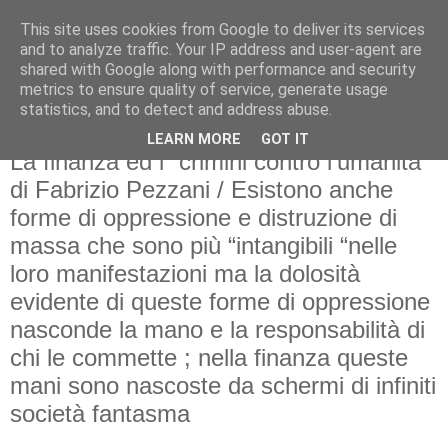
This site uses cookies from Google to deliver its services
and to analyze traffic. Your IP address and user-agent are
shared with Google along with performance and security
metrics to ensure quality of service, generate usage
statistics, and to detect and address abuse.
LEARN MORE
GOT IT
Τετάρτη 13 Μαΐου 2026
La finanza ed i “crimini contro l’umanità”
di Fabrizio Pezzani / Esistono anche
forme di oppressione e distruzione di
massa che sono più “intangibili “nelle
loro manifestazioni ma la dolosità
evidente di queste forme di oppressione
nasconde la mano e la responsabilità di
chi le commette ; nella finanza queste
mani sono nascoste da schermi di infiniti
società fantasma