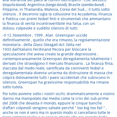
(
tequila-bond
), Argentina (
tango-bond
), Brasile (
samba-bond
) ,
Filippine, in Thailandia, Malesia, Corea del Sud..; il tutto sotto
silenzio . Il decennio sigla la collusione tra Accademia, Finanza
e Politica con premi Nobel finti e strumentali che ammantano
la finanza di verità incontrovertibile ma falsa, con un
doloso, colpevole e suddito silenzio di tutti;
-Il 12 ,Novembre , 1999 , Alan Greenspan uccide
definitivamente , quello che era rimasto, la regolamentazione
monetaria , della Glass-Steagall-Act ,fatta nel
1933 dall’italiano Ferdinand Pecora per bloccare la
speculazione che aveva creato la grande depressione ,
contemporaneamente Greenspan deregolamenta totalmente i
derivati che stravolgono il mercato finanziario . La finanza finta,
staccata dal modo reale, santificata da conniventi Nobel e
deregolamentata diventa un’arma da distruzione di massa che
colpirà dolosamente tutti i paesi occidentali che subiscono in
silenzio. Greenspan ha gravissime responsabilità ma rimane
sotto tutela.
Poi tutto avviene sotto i nostri occhi, drammaticamente a nostro
danno ma manipolato dai media come la crisi dei sub-prime
del 2008 che devasta il mondo, eppure le cinque banche
d’affari colpevoli vengono salvate perché “ too big too fail “ ,
anche se non è vero ma in questo modo si cancellano tutte le