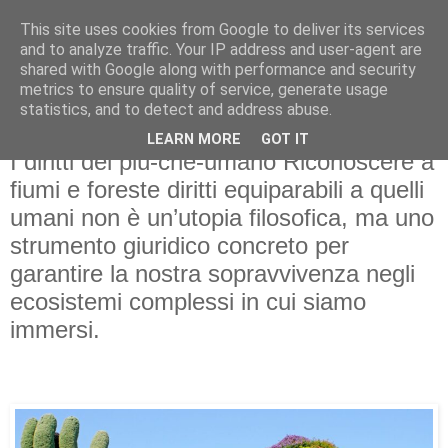
This site uses cookies from Google to deliver its services
and to analyze traffic. Your IP address and user-agent are
shared with Google along with performance and security
metrics to ensure quality of service, generate usage
statistics, and to detect and address abuse.
LEARN MORE
GOT IT
Τετάρτη 20 Μαΐου 2026
I diritti del più-che-umano Riconoscere a
fiumi e foreste diritti equiparabili a quelli
umani non è un’utopia filosofica, ma uno
strumento giuridico concreto per
garantire la nostra sopravvivenza negli
ecosistemi complessi in cui siamo
immersi.