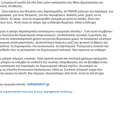
η σημερινή ομιλία δεν θα ήταν μόνο καταγγελία της Νέας Δημοκρατίας και
νικής σύνθεσης.
. Στην επέτειο του θανάτου του Χαραλαμπίδη, το ΠΑΣΟΚ μιλά για την παρακμή, για
γραφικό, για τους θεσμούς, για την περιφέρεια. Δηλαδή μιλά, χωρίς να το
ολλού. Κι όμως, αντί να αναμετρηθεί ανοιχτά με αυτή τη σκέψη, δίνει την
ήνα τους. Αυτό είναι το τέλμα: όχι η έλλειψη θεμάτων, αλλά η έλλειψη
ίνει η σκέψη Χαραλαμπίδη αντικείμενο «αγοραίας κλοπής». Γιατί αυτό συμβαίνει
ου δανείζονται θραύσματα πατριωτισμού, γεωπολιτικής αγωνίας ή κριτικής της
ίζεται σε αποσπασματική χρήση συγγενών θεματικών χωρίς το εσωτερικό σύστημα
αγωγική ανασυγκρότηση». Δυσκολότερα παίρνεις μαζί της φυσικά το βάρος της
αιδεία, τη δημοκρατία, την αυτογνωσία, τη στρατηγική. Ρητορεύεις εύκολα την
μέθοδο που τη μετατρέπει σε δημιουργική πολιτική. Εκεί κρίνεται αν υπάρχει
ης μίλησε σήμερα «σωστά». Είπε αρκετά σωστά και πολιτικά χρήσιμα πράγματα
Κ μπορεί να υπερβεί το επίπεδο της σωστής απαρίθμησης και να ξαναβρεί έναν
διαπίστωση της παρακμής σε δημιουργικό εθνικό σχέδιο. Αν μπορεί να
 όχι ως σύνολο κοινωνικών κατηγοριών, αλλά ως ζωντανό ιστορικό σώμα που
αι ακόμη το κλειδί. Και σήμερα, περισσότερο από ποτέ, αυτό το κλειδί έχει
την αγοραία κλοπή -
radioaliveri1.gr