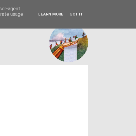
FACEBOOK
ΤΑΥΤΟΤΗΤΑ
user-agent
erate usage
LEARN MORE
GOT IT
εων θεσμών - κοινωνίας