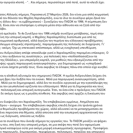
ν αγοραία κλοπή. - "...Και σήμερα, περισσότερο από ποτέ, αυτό το κλειδί έχει
ατος Αλλαγής σήμερα, Παρασκευή 27 Μαρτίου 2026, δεν είναι μια απλή κομματική
πό τον θάνατο του Μιχάλη Χαραλαμπίδη, ενώ το ίδιο το συνέδριο φέρει ξανά τον
ς άλλου 4ου – κι εμβληματικού – Συνεδρίου του ΠΑΣΟΚ το 1996. Η σύμπτωση δεν
. Είναι σαν να επιστρέφει η ιστορία μέσα στην αίθουσα και να ζητά από την
άβει.
αρά αμελητέο. Το 4ο Συνέδριο του 1996 υπήρξε συνέδριο μετάβασης, τομή στην
ίνη την ιστορική καμπή, ο Μιχάλης Χαραλαμπίδης διατύπωσε μια από τις
κομματική αριθμητική, αλλά άγγιζαν τον πυρήνα του ελληνικού προβλήματος:
λειμμα ιστορικής στρατηγικής, παραμόρφωση της πολιτικής σε διαχείριση. Γι’
ώς- ακόμη. Όχι ως επετειακό απόσπασμα, αλλά ως ενοχλητική υπενθύμιση.
 Νίκου Ανδρουλάκη απόψε αποκάλυψε γιατί ο Χαραλαμπίδης παραμένει επίκαιρος. Ο
ς που αυξάνουν τις ανισότητες», για πολιτικές που «πολλαπλασιάζουν τα
της Ελλάδας», για υπερκέρδη καρτέλ, για μισθούς που εξανεμίζονται από την
άκαμψης «χωρίς παραγωγική ανασυγκρότηση», για δημογραφικό ως «υπαρξιακό
 είναι άσχετα μεταξύ τους. Είναι ακριβώς το έδαφος πάνω στο οποίο είχε κινηθεί
ι και η αληθινή αδυναμία του σημερινού ΠΑΣΟΚ. Η ομιλία Ανδρουλάκη δείχνει ότι
όμη βρει την πυξίδα που τα ενώνει. Μιλά για παραγωγική ανασυγκρότηση, αλλά
. Μιλά για το δημογραφικό, αλλά δεν το συνδέει οργανικά με την εγκατάλειψη της
αι τον γεωπολιτικό ορίζοντα του ελληνισμού. Μιλά για τη δημοκρατία και τους
πολιτισμική και ιστορική αυτογνωσία. Έτσι, τα όσα είπε ο πρόεδρος του ΠΑΣΟΚ
δε ακόμη όμως ως η μεγάλη σύνθεση. Και ακριβώς εκεί αρχίζει η δικαίωση του
δεν διαψεύδει τον Χαραλαμπίδη. Τον επιβεβαιώνει εμμέσως. Ατημέλητα και
δρου – ανώριμα. Τον επιβεβαιώνει ακριβώς επειδή δείχνει ότι τριάντα χρόνια
δια θεμελιώδη προβλήματα της χώρας, αλλά αδυνατεί να τα μετασχηματίσει σε
ένει παρούσα στα θέματα, αλλά απούσα από την εσωτερική αρχιτεκτονική του
 ως διάγνωση, απούσα ως πυξίδα.
ια το συνέδριο που άνοιξε σήμερα τις εργασίες του. Το ΠΑΣΟΚ μοιάζει να ψάχνει
σω του, στη δική του ιστορική μνήμη, σε μια σκέψη που ποτέ δεν αφομοίωσε
λγικό καταφύγιο ούτε μια ακόμη μορφή εσωκομματικής αγιογραφίας. Προσφέρει
ς παραγωγής, δημοκρατίας, περιφέρειας, πολιτισμού, πατρίδας και ιστορικού