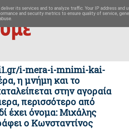
 ΟΥΤΩ
ΕΥΣΗΜΟΝ ΛΟΓΟΝ
ΜΙΚΡΟΚΟΣΜΟΙ
ΦΙΛΙΚΕΣ ΣΕΛΙΔΕΣ
deliver its services and to analyze traffic. Your IP address and 
formance and security metrics to ensure quality of service, gen
|
ίζες της οικονομίας
δημοκρατία / συμβουλιακές βάσεις σχέσ
abuse.
ri1.gr/i-mera-i-mnimi-kai-
μέρα, η μνήμη και το
αταλείπεται στην αγοραία
ήμερα, περισσότερο από
ιδί έχει όνομα: Μιχάλης
ράφει ο Κωνσταντίνος