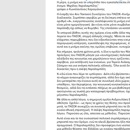
Η μέρα, η μνήμη και το υπερόπλο που εγκαταλείπεται στη
όνομα: Μιχάλης Χαραλαμπίδης".
γράφει ο Κωνσταντίνος Καραγιάννης
Η έναρξη του 4ου Τακτικού Συνεδρίου του ΠΑΣΟΚ–Κινήμ
διαδικασία. Συμπίπτει ακριβώς με τη δεύτερη επέτειο α
αριθμό «4», ενεργοποιώντας αναπόφευκτα τη μνήμη ενό
είναι μόνο ημερολογιακή. Δεν είναι ούτε μόνο συμβολική
παράταξη όχι απλώς να θυμηθεί. Της επιτάσσει να καταλ
Το ιστορικό βάθος αυτής της ημέρας είναι κάθε άλλο π
πορεία του ΠΑΣΟΚ, στιγμή αλλαγής εποχής. Μέσα σε εκε
ελάχιστες παρεμβάσεις που δεν εξαντλούνταν στην εσω
παραγωγική υστέρηση, εγκατάλειψη της περιφέρειας, έλ
αυτό και η μνήμη εκείνης της ομιλίας επιβιώνει -ευτυχ
Και σήμερα, τριάντα χρόνια μετά, η ίδια η ομιλία του
πρόεδρος του ΠΑΣΟΚ μίλησε για «συντηρητικές πολιτικέ
αδιέξοδα της κοινωνίας και χαμηλώνουν τους ορίζοντες 
ακρίβεια, για εκτόξευση των ενοικίων, για Ταμείο Αν
ζήτημα» και για ανάγκη πολιτικής αλλαγής. Όλα αυτά δεν
δεκαετίες πριν η σκέψη Χαραλαμπίδη.
Κι εδώ είναι που λέμε το «μπίνγκο». Διότι εδώ βρίσκετα
το κόμμα αναγνωρίζει τα συμπτώματα, αλλά δεν έχει ακ
δεν μετατρέπει την έννοια αυτή σε συνολική ιδέα χώρας
υπαίθρου, την περιφέρεια, την κοινωνική κινητικότητα κ
θεσμούς, αλλά δεν τα εντάσσει πλήρως σε μια βαθύτερη 
ακούγονται ως σωστή μεν καταγραφή προβλημάτων, όχι 
μέγιστου Χαραλαμπίδη.
Με άλλα κι απλά λόγια, η σημερινή ομιλία Ανδρουλάκη 
αθέλητα. Σχεδόν – ως προς το χρέος της θέσης του προέ
μετά, το ΠΑΣΟΚ συνεχίζει να συναντά μπροστά του τα ί
ενιαία εθνική στρατηγική. Η σκέψη Χαραλαμπίδη παραμ
λόγου. Παρούσα ως ύλη, απούσα ως μέθοδος. Παρούσα
Αυτό είναι και το πιο ουσιαστικό πολιτικό συμπέρασμα γ
μπροστά του τον δρόμο, ενώ το κλειδί βρίσκεται ήδη πί
πραγματικά. Ο Χαραλαμπίδης δεν προσφέρει ένα νοστα
μια μέθοδο θέασης της Ελλάδας ως ενιαίου προβλήματο