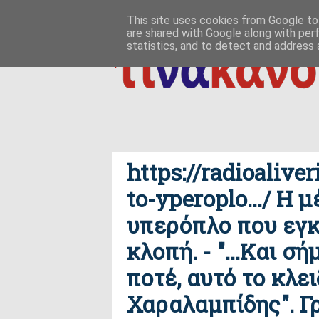
ΑΡΧΙΚΗ
ΠΟΙΟΣ ΤΙ ΠΟΥ
ΠΡΟΣ ΤΟ ΔΕΙΝ
This site uses cookies from Google to 
are shared with Google along with per
δημιουργία / εδαφικές, ανθρωπολογικές ρ
ΕΠΙΚΟΙΝΩΝΙΑ
statistics, and to detect and address 
https://radioalive
to-yperoplo.../ Η 
υπερόπλο που εγκ
κλοπή. - "...Και σ
ποτέ, αυτό το κλε
Χαραλαμπίδης". Γ