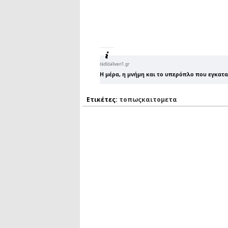
radioaliveri1.gr
Η μέρα, η μνήμη και το υπερόπλο που εγκαταλ
Ετικέτες:
τοπωςκαιτομετα