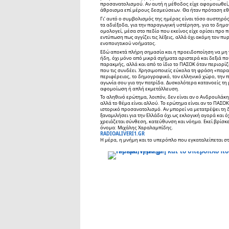
προσανατολισμού. Αν αυτή η μέθοδος είχε αφομοιωθεί, 
άθροισμα επί μέρους δεσμεύσεων. Θα ήταν πρόταση εθ
Γι’ αυτό ο συμβολισμός της ημέρας είναι τόσο αυστηρός
τα αδιέξοδα, για την παραγωγική υστέρηση, για το δημο
ομολογεί, μέσα στο πεδίο που εκείνος είχε ορίσει προ π
εντύπωση πως αγγίζει τις λέξεις, αλλά όχι ακόμη τον πυρ
ενοποιητικού νοήματος.
Εδώ αποκτά πλήρη σημασία και η προειδοποίηση να μη γ
ήδη, όχι μόνο από μικρά σχήματα αριστερά και δεξιά π
παρακμής, αλλά και από το ίδιο το ΠΑΣΟΚ όταν περιορ
που τις συνδέει. Χρησιμοποιείς εύκολα τη φράση «παρ
περιφέρειας, το δημογραφικό, τον ελληνικό χώρο, την π
αγωνία σου για την πατρίδα. Δυσκολότερα κατανοείς τη 
αφομοίωση ή απλή εκμετάλλευση.
Το αληθινό ερώτημα, λοιπόν, δεν είναι αν ο Ανδρουλάκ
αλλά το θέμα είναι αλλού. Το ερώτημα είναι αν το ΠΑΣΟ
ιστορικό προσανατολισμό. Αν μπορεί να μετατρέψει τη 
ξαναμιλήσει για την Ελλάδα όχι ως εκλογική αγορά και
χρειάζεται σύνθεση, κατεύθυνση και νόημα. Εκεί βρίσκετ
όνομα: Μιχάλης Χαραλαμπίδης.
RADIOALIVERI1.GR
Η μέρα, η μνήμη και το υπερόπλο που εγκαταλείπεται σ