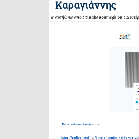
Καραγιάννης
αναρτήθηκε από :
tinakanoumegk
on :
Δευτέ
Konstantinos Karayiannis
https://radioaliveri1.gr/i-mera-i-mnimi-kai-to-yperopl