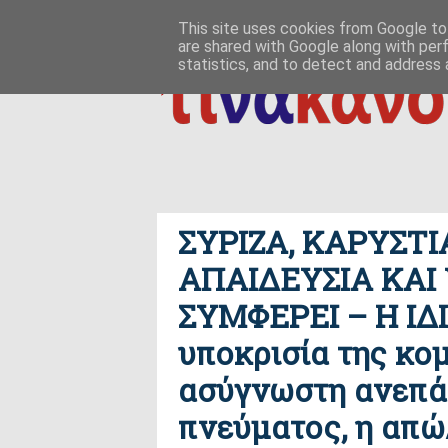
ΑΡΧΙΚΗ
ΠΟΙΟΣ ΤΙ ΠΟΥ
ΠΡΟΣ ΤΟ ΔΕΙΝ
This site uses cookies from Google to 
are shared with Google along with per
δημιουργία / εδαφικές, ανθρωπολογικές ρ
ΕΠΙΚΟΙΝΩΝΙΑ
statistics, and to detect and address 
ΣΥΡΙΖΑ, ΚΑΡΥΣΤΙ
ΑΠΑΙΔΕΥΣΙΑ ΚΑΙ Υ
ΣΥΜΦΕΡΕΙ – Η ΙΔ
υποκρισία της κο
ασύγνωστη ανεπάρ
πνεύματος, η απώ