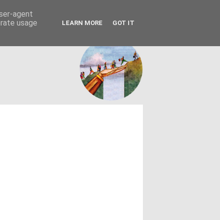
FACEBOOK
ΤΑΥΤΟΤΗΤΑ
user-agent
erate usage
LEARN MORE
GOT IT
εων θεσμών - κοινωνίας