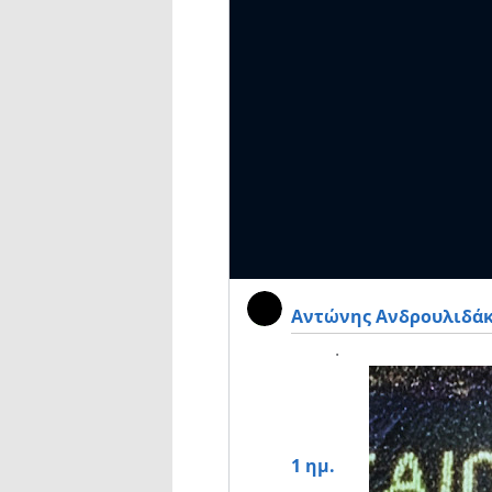
Αντώνης Ανδρουλιδά
·
1 ημ.