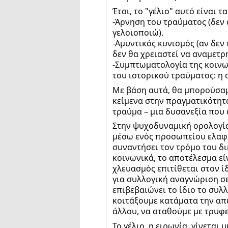
Έτσι, το "γέλιο" αυτό είναι 
-Άρνηση του τραύματος (δεν 
γελοιοποιώ).
-Αμυντικός κυνισμός (αν δεν
δεν θα χρειαστεί να αναμετρ
-Συμπτωματολογία της κοινω
του ιστορικού τραύματος: η
Με βάση αυτά, θα μπορούσαμ
κείμενα στην πραγματικότητ
τραύμα – μια δυσανεξία που 
Στην ψυχοδυναμική ορολογία
μέσω ενός προσωπείου ελαφρ
συναντήσει τον τρόμο του δ
κοινωνικά, το αποτέλεσμα είν
χλευασμός επιτίθεται στον ί
για συλλογική αναγνώριση σε
επιβεβαιώνει το ίδιο το συλ
κοιτάξουμε κατάματα την απώ
άλλου, να σταθούμε με τρυφ
Το γέλιο, η ειρωνία, γίνετα