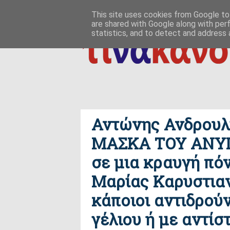
ΑΡΧΙΚΗ
ΠΟΙΟΣ ΤΙ ΠΟΥ
ΠΡΟΣ ΤΟ ΔΕΙΝ
This site uses cookies from Google to 
are shared with Google along with per
δημιουργία / εδαφικές, ανθρωπολογικές ρ
ΕΠΙΚΟΙΝΩΝΙΑ
statistics, and to detect and address 
Αντώνης Ανδρουλι
ΜΑΣΚΑ ΤΟΥ ΑΝΥΠ
σε μια κραυγή πό
Μαρίας Καρυστιαν
κάποιοι αντιδρούν
γέλιου ή με αντίσ