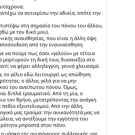
ταυτόχρονα:
αντέχω να αντικρίσω την αδικία, οπότε την
 πιστέψω στη σημασία του πόνου του άλλου,
ηθώ με τον δικό μου).
νικής αναισθησίας, που είναι η άλλη όψη
 αποσύνδεση από την ενσυναίσθηση.
ε να πούμε πως όσοι «γελούν» με τέτοια
α μαρτυρούν τη δική τους δυσανεξία στο
αντί να φέρει αλληλεγγύη, γεννά χλευασμό.
, το γέλιο εδώ λειτουργεί ως απώθηση
ότητας: ο άλλος γελά για να μην
ικού του ανείπωτου πόνου. Όμως,
αι διπλά τραυματικό. Από τη μία, ο
διο τον θρήνο, μετατρέποντας την ανάγκη
 πεδίο εξευτελισμού. Από την άλλη,
λογικό μας τραύμα: την ανικανότητά μας να
λεια, να αντέξουμε την εγγύτητα του
ερότητα μπροστά στον πόνο.
ι μια μάσκα της ανυπόφορης συλλογικής μας