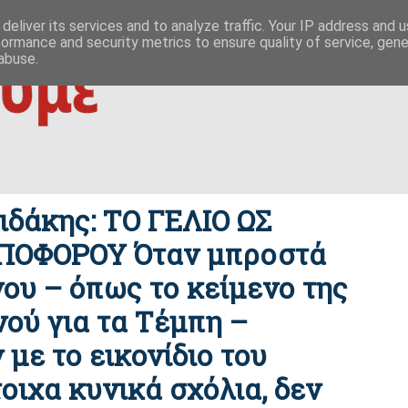
 ΟΥΤΩ
ΕΥΣΗΜΟΝ ΛΟΓΟΝ
ΜΙΚΡΟΚΟΣΜΟΙ
ΦΙΛΙΚΕΣ ΣΕΛΙΔΕΣ
deliver its services and to analyze traffic. Your IP address and 
formance and security metrics to ensure quality of service, gen
|
ίζες της οικονομίας
δημοκρατία / συμβουλιακές βάσεις σχέσ
abuse.
δάκης: ΤΟ ΓΕΛΙΟ ΩΣ
ΟΦΟΡΟΥ Όταν μπροστά
νου – όπως το κείμενο της
ού για τα Τέμπη –
 με το εικονίδιο του
τοιχα κυνικά σχόλια, δεν