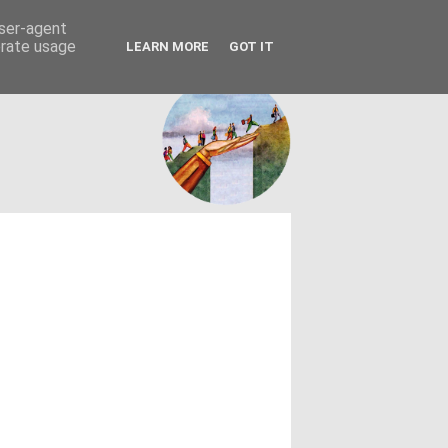
FACEBOOK
ΤΑΥΤΟΤΗΤΑ
user-agent
erate usage
LEARN MORE
GOT IT
εων θεσμών - κοινωνίας