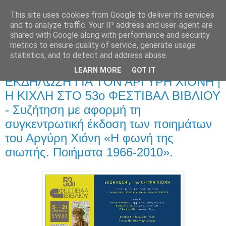
This site uses cookies from Google to deliver its services
and to analyze traffic. Your IP address and user-agent are
shared with Google along with performance and security
metrics to ensure quality of service, generate usage
statistics, and to detect and address abuse.
LEARN MORE
GOT IT
Πέμπτη 28 Αυγούστου 2025
ΕΚΔΗΛΩΣΗ ΓΙΑ ΤΟΝ ΑΡΓΥΡΗ ΧΙΟΝΗ |
Η ΚΙΧΛΗ ΣΤΟ 53ο ΦΕΣΤΙΒΑΛ ΒΙΒΛΙΟΥ
- Συζήτηση με αφορμή τη
συγκεντρωτική έκδοση των ποιημάτων
του Αργύρη Χιόνη «Η φωνή της
σιωπής. Ποιήματα 1966-2010».