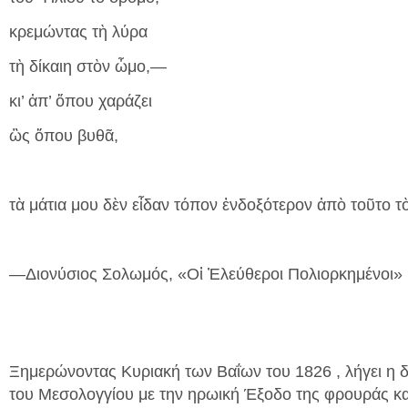
κρεμώντας τὴ λύρα
τὴ δίκαιη στὸν ὦμο,—
κι’ ἀπ’ ὅπου χαράζει
ὣς ὅπου βυθᾶ,
τὰ μάτια μου δὲν εἶδαν τόπον ἐνδοξότερον ἀπὸ τοῦτο τ
—Διονύσιος Σολωμός, «Οἱ Ἐλεύθεροι Πολιορκημένοι»
Ξημερώνοντας Κυριακή των Βαΐων του 1826 , λήγει η δ
του Μεσολογγίου με την ηρωική Έξοδο της φρουράς κα