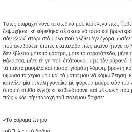
Τότες ἐταραχτήκανε τὰ σωθικά μου καὶ ἔλεγα πὼς ἦρθ
ξεψυχήσω· κι’ εὑρέθηκα σὲ σκοτεινὸ τόπο καὶ βροντερό
σὰν κλωνὶ στάρι στὸ μύλο ποὺ ἀλέθει ὀγλήγορα, ὡσὰν 
ποὺ ἀναβράζει· ἐτότες ἐκατάλαβα πὼς ἐκεῖνο ἤτανε τὸ
δὲν ἔβλεπα μήτε τὸ κάστρο, μήτε τὸ στρατόπεδο, μήτε τ
θάλασσα, μήτε τὴ γῆ ποὺ ἐπάτουνα, μήτε τὸν οὐρανό· 
τὰ πάντα μαυρίλα καὶ πίσσα, γιομάτη λάμψη, βροντὴ καὶ
ὕψωσα τὰ χέρια μου καὶ τὰ μάτια μου νὰ κάμω δέηση, κ
καπνίλα μία μεγάλη γυναίκα μὲ φόρεμα μαῦρο σὰν τοῦ 
ὅπου ἡ σπίθα ἔγγιζε κι’ ἐσβενότουνε· καὶ μὲ φωνὴ ποὺ
πὼς νικάει τὴν ταραχὴ τοῦ πολέμου ἄρχισε:
«Τὸ χάραμα ἐπῆρα
τοῦ Ἥλιου τὸ δρόμο,