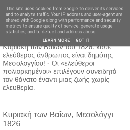
This site uses cookies from Google to deliver its services
and to analyze traffic. Your IP address and user-agent are
shared with Google along with performance and security
metrics to ensure quality of service, generate usage
statistics, and to detect and address abuse.
LEARN MORE
GOT IT
Κυριακή 13 Απριλίου 2025
Κυριακή των Βαΐων του 1826: κάθε
ελεύθερος άνθρωπος είναι δημότης
Μεσολογγίου! - Οι «ελεύθεροι
πολιορκημένοι» επιλέγουν συνειδητά
τον θάνατο έναντι μιας ζωής χωρίς
ελευθερία.
Κυριακή των Βαΐων, Μεσολόγγι
1826