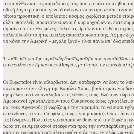
το παρελθόν και τις παραδόσεις του, που χτυπάει το στήθος τ
ηθική λογοκρισία και γενικά ανίκανο να αντιμετωπίσει εξαιρετ
τέτοια προοπτική, ο υπόλοιπος κόσμος χωρίζεται μεταξύ εταίρω
αλλά υποτελείς, προστατευόμενοι ή κυριαρχούμενοι, ποτέ σύμμ
σημαίνει ότι οι Ηνωμένες Πολιτείες βρίσκονται σε θέση ισχύος
πολυπολικότητα ή τις απειλές αποδολαριοποίησης. Ας μην ξεχν
να κάνει την Αμερική «μεγάλη ξανά» είναι πάνω απ’ όλα επειδή 
Τι πιστεύετε για την πυρετώδη δραστηριότητα που αναπτύσσουν 
επικεφαλής τον Εμμανουέλ Μακρόν, με σκοπό τον επανεξοπλισ
Οι Ευρωπαίοι είναι αδιόρθωτοι. Δεν κατάφεραν να δουν το λαϊκ
πόνταραν στην εκλογή της Καμάλα Χάρις, βασίστηκαν για δεκ
ομπρέλα» αντί να αναλάβουν τις ευθύνες τους. Βλέπουν τώρα ότ
Αμερικανοί εγκαταλείπουν τους Ουκρανούς όπως εγκατέλειψα
και τους Αφγανούς (Γνωρίζουμε την παροιμία: το να είσαι εχθ
επικίνδυνο, το να είσαι φίλος τους είναι μοιραίο). Ούτε είδαν
τις Ηνωμένες Πολιτείες να απομακρυνθούν από την Ευρώπη εδ
τώρα ότι οι Αμερικανοί στρέφονται προς την αντιπαράθεση με
από την ευρωπαϊκή ασφάλεια αφήνοντάς τους εντελώς γυμνούς