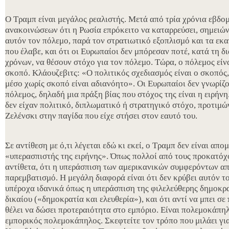
Ο Τραμπ είναι μεγάλος ρεαλιστής. Μετά από τρία χρόνια εβδο
ανακοινώσεων ότι η Ρωσία επρόκειτο να καταρρεύσει, σημειών
αυτόν τον πόλεμο, παρά τον στρατιωτικό εξοπλισμό και τα εκ
που έλαβε, και ότι οι Ευρωπαίοι δεν μπόρεσαν ποτέ, κατά τη δ
χρόνων, να θέσουν στόχο για τον πόλεμο. Τώρα, ο πόλεμος είν
σκοπό. Κλάουζεβιτς: «Ο πολιτικός σχεδιασμός είναι ο σκοπός,
μέσο χωρίς σκοπό είναι αδιανόητο». Οι Ευρωπαίοι δεν γνωρίζου
πόλεμος, δηλαδή μια πράξη βίας που στόχος της είναι η ειρήνη.
δεν είχαν πολιτικό, διπλωματικό ή στρατηγικό στόχο, προτιμ
Ζελένσκι στην παγίδα που είχε στήσει στον εαυτό του.
Σε αντίθεση με ό,τι λέγεται εδώ κι εκεί, ο Τραμπ δεν είναι απ
«υπερασπιστής της ειρήνης». Όπως πολλοί από τους προκατόχου
αντίθετα, ότι η υπεράσπιση των αμερικανικών συμφερόντων απ
παρεμβατισμό. Η μεγάλη διαφορά είναι ότι δεν κρύβει αυτόν 
υπέροχα ιδανικά όπως η υπεράσπιση της φιλελεύθερης δημοκρα
δικαίου («δημοκρατία και ελευθερία»), και ότι αντί να μπει σε 
θέλει να δώσει προτεραιότητα στο εμπόριο. Είναι πολεμοκάπηλ
εμπορικός πολεμοκάπηλος. Σκεφτείτε τον τρόπο που μιλάει για