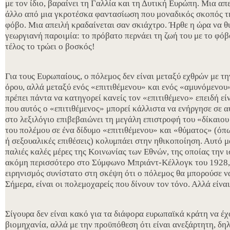
με τον ίδιο, βαραίνει τη Γαλλία και τη Δυτική Ευρώπη. Μια απε
άλλο από μια γκροτέσκα φαντασίωση που μοναδικός σκοπός τη
φόβο. Μια απειλή κραδαίνεται σαν σκιάχτρο. Ήρθε η ώρα να 
γεωργιανή παροιμία: το πρόβατο περνάει τη ζωή του με το φόβ
τέλος το τρώει ο βοσκός!
Για τους Ευρωπαίους, ο πόλεμος δεν είναι μεταξύ εχθρών με τ
όρου, αλλά μεταξύ ενός «επιτιθέμενου» και ενός «αμυνόμενου»
πρέπει πάντα να κατηγορεί κανείς τον «επιτιθέμενο» επειδή εί
που αυτός ο «επιτιθέμενος» μπορεί κάλλιστα να ενήργησε σε 
στο λεξιλόγιο επιβεβαιώνει τη μεγάλη επιστροφή του «δίκαιο
του πολέμου σε ένα δίδυμο «επιτιθέμενου» και «θύματος» (όπω
ή σεξουαλικές επιθέσεις) κολυμπάει στην ηθικοποίηση. Αυτό μα
παλιές καλές μέρες της Κοινωνίας των Εθνών, της οποίας την ι
ακόμη περισσότερο στο Σύμφωνο Μπριάντ-Κέλλογκ του 1928, 
ειρηνισμός συνίστατο στη σκέψη ότι ο πόλεμος θα μπορούσε να
Σήμερα, είναι οι πολεμοχαρείς που δίνουν τον τόνο. Αλλά είναι
Σίγουρα δεν είναι κακό για τα διάφορα ευρωπαϊκά κράτη να έχ
βιομηχανία, αλλά με την προϋπόθεση ότι είναι ανεξάρτητη, δ