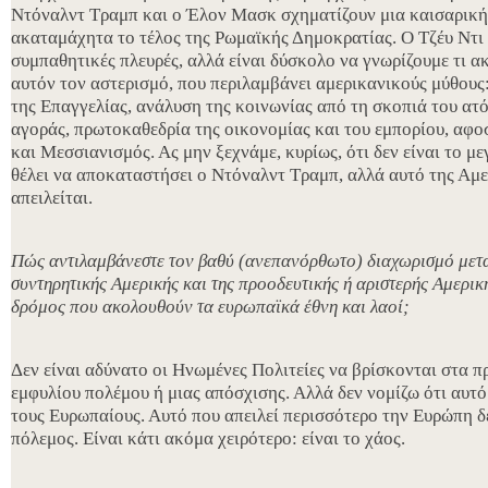
Ντόναλντ Τραμπ και ο Έλον Μασκ σχηματίζουν μια καισαρική 
ακαταμάχητα το τέλος της Ρωμαϊκής Δημοκρατίας. Ο Τζέυ Ντι 
συμπαθητικές πλευρές, αλλά είναι δύσκολο να γνωρίζουμε τι α
αυτόν τον αστερισμό, που περιλαμβάνει αμερικανικούς μύθους
της Επαγγελίας, ανάλυση της κοινωνίας από τη σκοπιά του ατό
αγοράς, πρωτοκαθεδρία της οικονομίας και του εμπορίου, αφο
και Μεσσιανισμός. Ας μην ξεχνάμε, κυρίως, ότι δεν είναι το μ
θέλει να αποκαταστήσει ο Ντόναλντ Τραμπ, αλλά αυτό της Αμερ
απειλείται.
Πώς αντιλαμβάνεστε τον βαθύ (ανεπανόρθωτο) διαχωρισμό μετα
συντηρητικής Αμερικής και της προοδευτικής ή αριστερής Αμερική
δρόμος που ακολουθούν τα ευρωπαϊκά έθνη και λαοί;
Δεν είναι αδύνατο οι Ηνωμένες Πολιτείες να βρίσκονται στα π
εμφυλίου πολέμου ή μιας απόσχισης. Αλλά δεν νομίζω ότι αυτό 
τους Ευρωπαίους. Αυτό που απειλεί περισσότερο την Ευρώπη δε
πόλεμος. Είναι κάτι ακόμα χειρότερο: είναι το χάος.