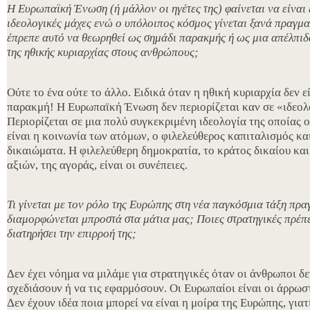
Η Ευρωπαϊκή Ένωση (ή μάλλον οι ηγέτες της) φαίνεται να είναι
ιδεολογικές μάχες ενώ ο υπόλοιπος κόσμος γίνεται ξανά πραγμα
έπρεπε αυτό να θεωρηθεί ως σημάδι παρακμής ή ως μια απέλπι
της ηθικής κυριαρχίας στους ανθρώπους;
Ούτε το ένα ούτε το άλλο. Ειδικά όταν η ηθική κυριαρχία δεν 
παρακμή! Η Ευρωπαϊκή Ένωση δεν περιορίζεται καν σε «ιδεολ
Περιορίζεται σε μια πολύ συγκεκριμένη ιδεολογία της οποίας ο
είναι η κοινωνία των ατόμων, ο φιλελεύθερος καπιταλισμός κα
δικαιώματα. Η φιλελεύθερη δημοκρατία, το κράτος δικαίου κα
αξιών, της αγοράς, είναι οι συνέπειες.
Τι γίνεται με τον ρόλο της Ευρώπης στη νέα παγκόσμια τάξη πρ
διαμορφώνεται μπροστά στα μάτια μας; Ποιες στρατηγικές πρέπει
διατηρήσει την επιρροή της;
Δεν έχει νόημα να μιλάμε για στρατηγικές όταν οι άνθρωποι δεν 
σχεδιάσουν ή να τις εφαρμόσουν. Οι Ευρωπαίοι είναι οι άρρωσ
Δεν έχουν ιδέα ποια μπορεί να είναι η μοίρα της Ευρώπης, για