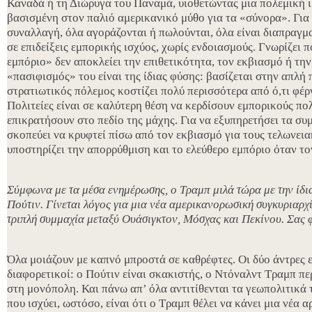
Καναδά ή τη Διώρυγα του Παναμά, υιοθετώντας μια πολεμική 
βασισμένη στον παλιό αμερικανικό μύθο για τα «σύνορα». Για 
συναλλαγή, όλα αγοράζονται ή πωλούνται, όλα είναι διαπραγμ
σε επιδείξεις εμπορικής ισχύος, χωρίς ενδοιασμούς. Γνωρίζει 
εμπόριο» δεν αποκλείει την επιθετικότητα, τον εκβιασμό ή τη
«πασιφισμός» του είναι της ίδιας φύσης: βασίζεται στην απλή
στρατιωτικός πόλεμος κοστίζει πολύ περισσότερα από ό,τι φέρν
Πολιτείες είναι σε καλύτερη θέση να κερδίσουν εμπορικούς πο
επικρατήσουν στο πεδίο της μάχης. Για να εξυπηρετήσει τα συ
σκοπεύει να κρυφτεί πίσω από τον εκβιασμό για τους τελωνει
υποστηρίζει την απορρύθμιση και το ελεύθερο εμπόριο όταν το
Σύμφωνα με τα μέσα ενημέρωσης, ο Τραμπ μιλά τώρα με την ίδι
Πούτιν. Γίνεται λόγος για μια νέα αμερικανορωσική συγκυριαρχί
τριπλή συμμαχία μεταξύ Ουάσιγκτον, Μόσχας και Πεκίνου. Σας φ
Όλα μοιάζουν με καπνό μπροστά σε καθρέφτες. Οι δύο άντρες ε
διαφορετικοί: ο Πούτιν είναι σκακιστής, ο Ντόναλντ Τραμπ πε
στη μονόπολη. Και πάνω απ’ όλα αντιτίθενται τα γεωπολιτικά
που ισχύει, ωστόσο, είναι ότι ο Τραμπ θέλει να κάνει μια νέα α