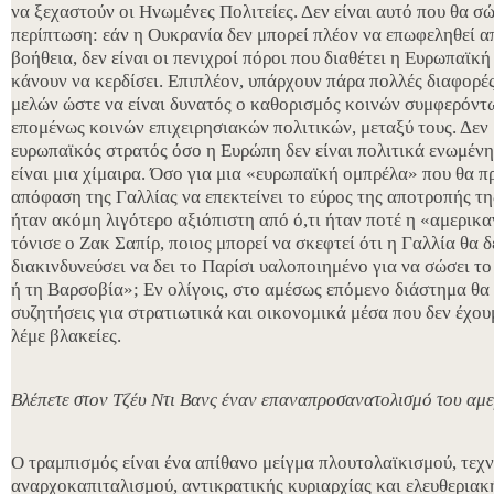
να ξεχαστούν οι Ηνωμένες Πολιτείες. Δεν είναι αυτό που θα σώ
περίπτωση: εάν η Ουκρανία δεν μπορεί πλέον να επωφεληθεί α
βοήθεια, δεν είναι οι πενιχροί πόροι που διαθέτει η Ευρωπαϊκ
κάνουν να κερδίσει. Επιπλέον, υπάρχουν πάρα πολλές διαφορέ
μελών ώστε να είναι δυνατός ο καθορισμός κοινών συμφερόντω
επομένως κοινών επιχειρησιακών πολιτικών, μεταξύ τους. Δεν 
ευρωπαϊκός στρατός όσο η Ευρώπη δεν είναι πολιτικά ενωμένη
είναι μια χίμαιρα. Όσο για μια «ευρωπαϊκή ομπρέλα» που θα π
απόφαση της Γαλλίας να επεκτείνει το εύρος της αποτροπής της
ήταν ακόμη λιγότερο αξιόπιστη από ό,τι ήταν ποτέ η «αμερικ
τόνισε ο Ζακ Σαπίρ, ποιος μπορεί να σκεφτεί ότι η Γαλλία θα 
διακινδυνεύσει να δει το Παρίσι υαλοποιημένο για να σώσει τ
ή τη Βαρσοβία»; Εν ολίγοις, στο αμέσως επόμενο διάστημα θα
συζητήσεις για στρατιωτικά και οικονομικά μέσα που δεν έχου
λέμε βλακείες.
Βλέπετε στον Τζέυ Ντι Βανς έναν επαναπροσανατολισμό του αμε
Ο τραμπισμός είναι ένα απίθανο μείγμα πλουτολαϊκισμού, τεχ
αναρχοκαπιταλισμού, αντικρατικής κυριαρχίας και ελευθεριακή