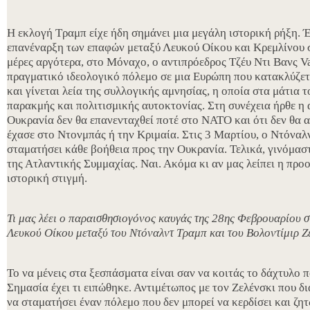
Η εκλογή Τραμπ είχε ήδη σημάνει μια μεγάλη ιστορική ρήξη. 
επανέναρξη των επαφών μεταξύ Λευκού Οίκου και Κρεμλίνου 
μέρες αργότερα, στο Μόναχο, ο αντιπρόεδρος Τζέυ Ντι Βανς V
πραγματικό ιδεολογικό πόλεμο σε μια Ευρώπη που κατακλύζετ
και γίνεται λεία της συλλογικής αμνησίας, η οποία στα μάτια τ
παρακμής και πολιτισμικής αυτοκτονίας. Στη συνέχεια ήρθε η
Ουκρανία δεν θα επανενταχθεί ποτέ στο ΝΑΤΟ και ότι δεν θα 
έχασε στο Ντονμπάς ή την Κριμαία. Στις 3 Μαρτίου, ο Ντόνα
σταματήσει κάθε βοήθεια προς την Ουκρανία. Τελικά, γινόμασ
της Ατλαντικής Συμμαχίας. Ναι. Ακόμα κι αν μας λείπει η προο
ιστορική στιγμή.
Τι μας λέει ο παραισθησιογόνος καυγάς της 28ης Φεβρουαρίου 
Λευκού Οίκου μεταξύ του Ντόναλντ Τραμπ και του Βολοντίμιρ Ζ
Το να μένεις στα ξεσπάσματα είναι σαν να κοιτάς το δάχτυλο π
Σημασία έχει τι ειπώθηκε. Αντιμέτωπος με τον Ζελένσκι που δ
να σταματήσει έναν πόλεμο που δεν μπορεί να κερδίσει και ζη