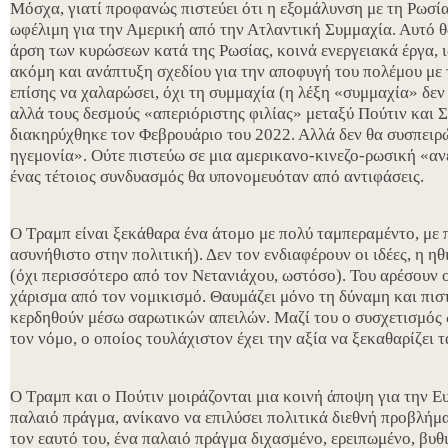
Μόσχα, γιατί προφανώς πιστεύει ότι η εξομάλυνση με τη Ρωσία
ωφέλιμη για την Αμερική από την Ατλαντική Συμμαχία. Αυτό θ
άρση των κυρώσεων κατά της Ρωσίας, κοινά ενεργειακά έργα, ι
ακόμη και ανάπτυξη σχεδίου για την αποφυγή του πολέμου με τ
επίσης να χαλαρώσει, όχι τη συμμαχία (η λέξη «συμμαχία» δεν 
αλλά τους δεσμούς «απεριόριστης φιλίας» μεταξύ Πούτιν και Σ
διακηρύχθηκε τον Φεβρουάριο του 2022. Αλλά δεν θα συσπειρώ
ηγεμονία». Ούτε πιστεύω σε μια αμερικανο-κινεζο-ρωσική «ανε
ένας τέτοιος συνδυασμός θα υπονομευόταν από αντιφάσεις.
Ο Τραμπ είναι ξεκάθαρα ένα άτομο με πολύ ταμπεραμέντο, με π
ασυνήθιστο στην πολιτική). Δεν τον ενδιαφέρουν οι ιδέες, η ηθ
(όχι περισσότερο από τον Νετανιάχου, ωστόσο). Του αρέσουν ο
χάρισμα από τον νομικισμό. Θαυμάζει μόνο τη δύναμη και πιστ
κερδηθούν μέσω σαρωτικών απειλών. Μαζί του ο συσχετισμός
τον νόμο, ο οποίος τουλάχιστον έχει την αξία να ξεκαθαρίζει 
Ο Τραμπ και ο Πούτιν μοιράζονται μια κοινή άποψη για την 
παλαιό πράγμα, ανίκανο να επιλύσει πολιτικά διεθνή προβλήμα
τον εαυτό του, ένα παλαιό πράγμα διχασμένο, ερειπωμένο, βυθι