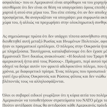
ασφαλείας» που οι Αμερικανοί είναι απρόθυμοι να του χορηγή
υπενθύμισε ότι δεν είναι σε θέση να υπαγορεύσει όρους επειδή
χαρτιά ή ατού στα χέρια του. Του είπε επίσης ότι αν δεν αποδεχ
προσφέρεται, θα αναγκαζόταν να υπογράψει μια συμφωνία ακό
χώρα του, ή αλλιώς να προχωρήσει στην ολοκληρωτική συνθη
Ας σημειώσουμε πρώτα ότι δεν υπάρχει τίποτα ασυνήθιστο στη
διευθετηθεί αυτή μεταξύ Ρωσίας και Ηνωμένων Πολιτειών, αφ
ήταν οι πραγματικοί εμπόλεμοι. Ο πόλεμος στην Ουκρανία ήτα
με πληρεξούσια. Ταυτόχρονα, καταλαβαίνουμε ότι δεν έχασε μ
Εμμανουέλ Τοντ δικαίως ανακοίνωσε: «Η δουλειά του Τραμπ θα 
αμερικανική ήττα από τους Ρώσους». Πράγματι, περί αυτού πρ
οδηγεί να δούμε αυτόν τον φρικτό αδελφοκτόνο πόλεμο, που έχ
χρόνια, με διαφορετικό πρίσμα. Ένας πόλεμος που προσωπικά
γιατί έχω φίλους Ουκρανούς και Ρώσους φίλους και δεν νιώθω
βλέποντάς τους να αλληλοσφάζονται.
Όλοι οι σοβαροί ειδικοί γνωρίζουν ότι η κύρια αιτία του πολέ
Αμερικανών να τοποθετήσουν στρατεύματα του ΝΑΤΟ μέχρι τα
Πούτιν αντέδρασε όπως θα αντιδρούσε κάθε Αμερικανός πρόεδ