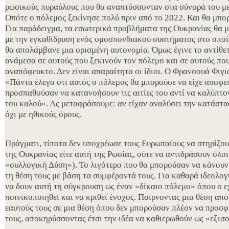
ρωσικούς πυραύλους που θα αναπτύσσονταν στα σύνορά του με
Οπότε ο πόλεμος ξεκίνησε πολύ πριν από το 2022. Και θα μπορ
Για παράδειγμα, τα εσωτερικά προβλήματα της Ουκρανίας θα μ
με την εγκαθίδρυση ενός ομοσπονδιακού συστήματος στο οπο
θα απολάμβανε μια ορισμένη αυτονομία. Όμως έγινε το αντίθε
ανάμεσα σε αυτούς που ξεκινούν τον πόλεμο και σε αυτούς πο
αναπόφευκτο. Δεν είναι απαραίτητα οι ίδιοι. Ο Φρανσουά Φιγ
«Πάντα έλεγα ότι αυτός ο πόλεμος θα μπορούσε να είχε αποφευ
προσπαθούσαν να κατανοήσουν τις αιτίες του αντί να καλύπτο
του καλού». Ας μεταφράσουμε: αν είχαν αναλύσει την κατάστα
όχι με ηθικούς όρους.
Πράγματι, τίποτα δεν υποχρέωσε τους Ευρωπαίους να στηρίξουν
της Ουκρανίας είτε αυτή της Ρωσίας, ούτε να αντιδράσουν όλοι
«συλλογική Δύση»). Το λιγότερο που θα μπορούσαν να κάνουν
τη θέση τους με βάση τα συμφέροντά τους. Για καθαρά ιδεολο
να δουν αυτή τη σύγκρουση ως έναν «δίκαιο πόλεμο» όπου ο ε
ποινικοποιηθεί και να κριθεί ένοχος. Παίρνοντας μια θέση από
εαυτούς τους σε μια θέση όπου δεν μπορούσαν πλέον να προσ
τους, αποκηρύσσοντας έτσι την ιδέα να καθιερωθούν ως «εξισ