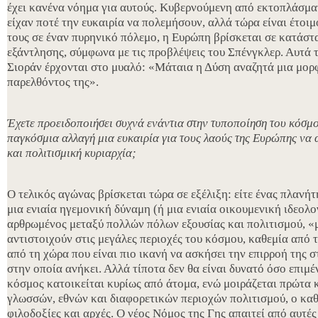
έχει κανένα νόημα για αυτούς. Κυβερνούμενη από εκτοπλάσματ
είχαν ποτέ την ευκαιρία να πολεμήσουν, αλλά τώρα είναι έτοιμ
τους σε έναν πυρηνικό πόλεμο, η Ευρώπη βρίσκεται σε κατάστ
εξάντλησης, σύμφωνα με τις προβλέψεις του Σπένγκλερ. Αυτά 
Σιοράν έρχονται στο μυαλό: «Μάταια η Δύση αναζητά μια μορ
παρελθόντος της».
Έχετε προειδοποιήσει συχνά ενάντια στην τυποποίηση του κόσμο
παγκόσμια αλλαγή μια ευκαιρία για τους λαούς της Ευρώπης να 
και πολιτισμική κυριαρχία;
Ο τελικός αγώνας βρίσκεται τώρα σε εξέλιξη: είτε ένας πλανή
μια ενιαία ηγεμονική δύναμη (ή μια ενιαία οικουμενική ιδεολο
αρθρωμένος μεταξύ πολλών πόλων εξουσίας και πολιτισμού, «
αντιστοιχούν στις μεγάλες περιοχές του κόσμου, καθεμία από τ
από τη χώρα που είναι πιο ικανή να ασκήσει την επιρροή της 
στην οποία ανήκει. Αλλά τίποτα δεν θα είναι δυνατό όσο επιμέ
κόσμος κατοικείται κυρίως από άτομα, ενώ μοιράζεται πρώτα 
γλωσσών, εθνών και διαφορετικών περιοχών πολιτισμού, ο καθέ
φιλοδοξίες και αρχές. Ο νέος Νόμος της Γης απαιτεί από αυτές