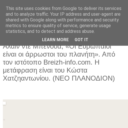
This site uses cookies from Google to deliver its services
and to analyze traffic. Your IP address and user-agent are
shared with Google along with performance and security
metrics to ensure quality of service, generate usage
statistics, and to detect and address abuse.
LEARN MORE
GOT IT
Τρίτη 18 Μαρτίου 2025
Αλαίν ντε Μπενουά, «Οι Ευρωπαίοι
είναι οι άρρωστοι του πλανήτη». Από
τον ιστότοπο Breizh-info.com. Η
μετάφραση είναι του Κώστα
Χατζηαντωνίου. (ΝΕΟ ΠΛΑΝΟΔΙΟΝ)
*