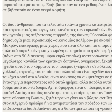
μπροστά στα μάτια τους. Επιβιβάστηκαν σε ένα μεθυσμένο πλο
επιβιβαστούν σε έναν νεκρό κομήτη.
Οι ίδιοι άνθρωποι που τα τελευταία τριάντα χρόνια κατέστρεψα
και στρατιωτικές παραγωγικές ικανότητες των ευρωπαϊκών εθν
την ηγεσία μιας ατζέντισσας επιρροής, της ύαινας Ούρσουλα φ
δημιουργία μιας ευρωπαϊκής «οικονομίας πολέμου» με σκοπό 
Μακρόν, επικεφαλής μιας χώρας που είναι όλο και πιο απομον
πολιτικά παραλυμένη και χρεωμένη σε σημείο που η πληρωμή τ
(πάνω από 50 δισεκατομμύρια ευρώ ετησίως) αντιπροσωπεύει 
μεγαλύτερο κονδύλι των κρατικών δαπανών, ονειρεύεται ξεκάθ
ηγεσία αυτού του κόμματος του πολέμου («είμαστε σε πόλεμο,
γαλλικός στρατός, του οποίου τα οπλοστάσια είναι σχεδόν άδε
του έχει κοπεί στα κόκαλα, είναι ανίκανος να συμμετάσχει σε
έντασης για περισσότερες από οκτώ ημέρες, αλλά παρόλα αυτά 
δούμε αυτό που θα δούμε. Αχ, τι όμορφος είναι ο πόλεμος όταν 
αυτόν! Αυτός, ο οποίος συνέστησε στους εταίρους του τον Ιού
ταπεινώσουν τη Ρωσία», ζητά τώρα να γίνει ακριβώς το αντίθετ
στον Αλγερινό πρόεδρο ή να αντιμετωπίσει τον πρόεδρο των 
επιδεικνύεται διαβεβαιώνοντας ότι θα αντιμετωπίσει τη «ρωσ