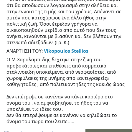
ότι θα αποδώσουν λογαριασμό στην αλήθεια και
στην έννοια της τιμής και του χρέους. Απέναντι σε
αυτόν που κατοχύρωσε ένα άλλο ήθος στην
πολιτική ζωή. Όσοι έτρεξαν γρήγορα να
οικειοποιηθούν μερίδιο από αυτό που δεν τους
ανήκει, κινούνται με βιασύνη και δεν βλέπουν την
στενωπό αδιεξόδων. (Γρ. Κ.)
ΑΝΑΡΤΗΣΗ ΤΟΥ:
Vikopoulos Stellios
Ο Μ.Χαραλαμπιδης δέχτηκε στην ζωή του
προβοκάτσιες και επιθέσεις από κομματικά
σταλινοειδη υποκείμενα, από νεοφασίστες, από
χωροφύλακες της μνήμης από «αντιγραφείς»
καθηγηταδες , από πολιτικαντηδες της κακιάς ώρας
.
Δεν επέτρεψε σε κανέναν να κάνει καριέρα στο
όνομα του , να αμφισβητήσει το ήθος του να
υποκλέψει τις ιδέες του .
Δεν θα επιτρέψουμε σε κανέναν να κηλιδώσει το
όνομα του τώρα που λείπει….