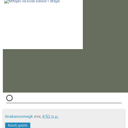
tinakanoumegk
στις
4:51 π.μ.
Κοινή χρήση