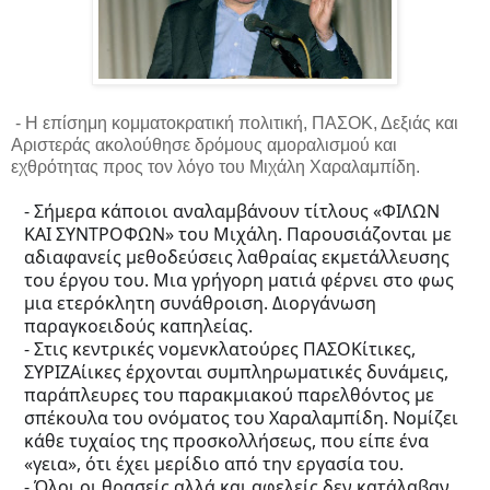
- Η επίσημη κομματοκρατική πολιτική, ΠΑΣΟΚ, Δεξιάς και
Αριστεράς ακολούθησε δρόμους αμοραλισμού και
εχθρότητας προς τον λόγο του Μιχάλη Χαραλαμπίδη.
- Σήμερα κάποιοι αναλαμβάνουν τίτλους «ΦΙΛΩΝ
ΚΑΙ ΣΥΝΤΡΟΦΩΝ» του Μιχάλη. Παρουσιάζονται με
αδιαφανείς μεθοδεύσεις λαθραίας εκμετάλλευσης
του έργου του. Μια γρήγορη ματιά φέρνει στο φως
μια ετερόκλητη συνάθροιση. Διοργάνωση
παραγκοειδούς καπηλείας.
- Στις κεντρικές νομενκλατούρες ΠΑΣΟΚίτικες,
ΣΥΡΙΖΑίικες έρχονται συμπληρωματικές
δυνάμεις,
παράπλευρες του παρακμιακού παρελθόντος με
σπέκουλα του ονόματος του Χαραλαμπίδη. Νομίζει
κάθε τυχαίος της προσκολλήσεως, που είπε ένα
«γεια», ότι έχει μερίδιο από την εργασία του.
- Όλοι οι θρασείς αλλά και αφελείς δεν κατάλαβαν